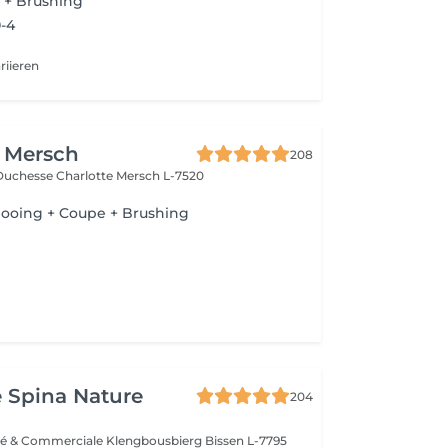
+ Brushing
-4
riieren
e Mersch
208
Duchesse Charlotte
Mersch L-7520
pooing + Coupe + Brushing
e Spina Nature
204
vité & Commerciale Klengbousbierg
Bissen L-7795