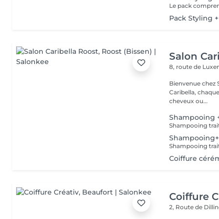
Pack Styling 
Salon Car
8, route de Lu
Bienvenue chez Salo
Caribella, chaque cliente est u
cheveux ou...
Shampooing +
Shampooing trait
Shampooing+ 
Shampooing trait
Coiffure céré
Coiffure C
2, Route de Dill