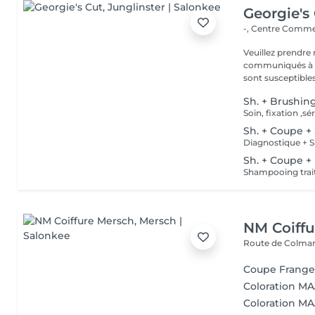
Georgie's
-, Centre Commer
Veuillez prendre 
communiqués à ti
sont susceptibles
Sh. + Brushin
Soin, fixation ,
Sh. + Coupe +
Sh. + Coupe +
Shampooing trait
NM Coiffu
Route de Colma
Coupe Frang
Coloration MA
Coloration MAJ