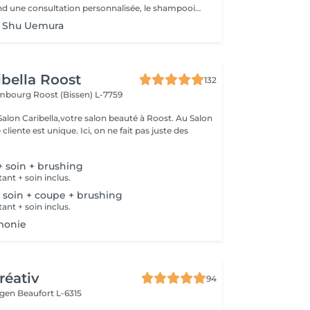
Le pack comprend une consultation personnalisée, le shampooing et le conditionneur spécifiques REDKEN , le séchage et les produits de styling REDKEN * Tarifs à titre indicatifs à confirmer après la consultation personnalisée établit auprès de votre coiffeur/stylist/spécialiste * La direction se réserve le droit d’apporter des modifications pour le bon fonctionnement du salon
+ Shu Uemura
ibella Roost
132
xembourg
Roost (Bissen) L-7759
n Caribella,votre salon beauté à Roost. Au Salon
nique. Ici, on ne fait pas juste des
 soin + brushing
ant + soin inclus.
soin + coupe + brushing
ant + soin inclus.
monie
réativ
94
ingen
Beaufort L-6315