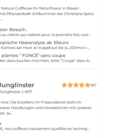
feuse Ihr Naturfriseur in Bissen
t Willkommen bei Christiane Spina
..
ster Besuch.
Ce rdv est adapté au clients qui visitent pour la première fois notre salon. Ce conseil contient l'explication des produits adaptés au besoin de vos cheveux et vos problèmes. En plus on vous explique la coloration aux plantes inclus ses grandes avantages pour vos cheveux et cuir chevelur. Comment on quitte la coloration chemique en coloration aux plantes? Ce jour même on peut pas réaliser une coloration naturelle, il faut un temps d'adaption de quelques jours. N'hésiter pas à nous cantacter pour plus informations. Avec notre concept on vous garantis d'avoir vos cheveux brillants et de bonne santé sans chute de cheveux.
opische Haaranalyse ab 30euro
Der kent op aiser Kamera aer Hoer an Kapphaut bis zu 200mol vergréissert gesin. Als forméierten Hoer Coach, kann ech Hoerausfall, Schuppen, Hoersplizz, Ekzemen etc diagnostizéiren. Durch meng 40 Joer lang Erfahrung als Coiffeuse, kann ech Iech helelfen aer Problemer ze léisen.
x plantes " FONCÉ" sans coupe
Wenn Sie schneiden dazu buchen möchten, bitte "Coupe" dazu buchen.
Junglinster
187
e
Junglinster L-6117
unserer Handlungen und Interaktionen mit unseren
geist: Je...
e
Forfait EXPERTISE, nos coiffeurs hautement qualifiés en technique anglo-saxonne, en formation continu et diplômés d’une académie anglaise à Paris. Vous offre une séance d’une heure avec votre coach en suivi beauté. Ce pack inclus : 1 h de prestation Un diagnostique personnalisé Shampoing spécifique Haircare Conditioner spécifique Produit de coiffage Coupe Styling Produit de finition