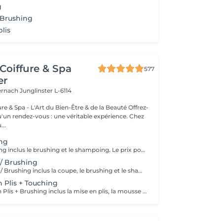
g
 Brushing
plis
Coiffure & Spa
577
er
ternach
Junglinster L-6114
& Spa - L'Art du Bien-Être & de la Beauté Offrez-
un rendez-vous : une véritable expérience. Chez
..
ing
Le Forfait Brushing inclus le brushing et le shampoing. Le prix pourra varier en fonction de la longueur des cheveux. Pour tout renseignement complémentaire, n'hésitez pas à nous appeler.
 / Brushing
Le Forfait Coupe / Brushing inclus la coupe, le brushing et le shampoing. Le prix pourra varier en fonction de la longueur des cheveux. Pour tout renseignement complémentaire, n'hésitez pas à nous appeler.
n Plis + Touching
Le Forfait Mise en Plis + Brushing inclus la mise en plis, la mousse et le shampoing. Le prix pourra varier en fonction de la longueur des cheveux. Pour tout renseignement complémentaire, n'hésitez pas à nous appeler.