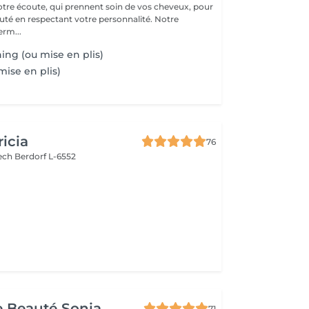
votre écoute, qui prennent soin de vos cheveux, pour
té en respectant votre personnalité. Notre
erm...
ing (ou mise en plis)
mise en plis)
ricia
76
bech
Berdorf L-6552
de Beauté Sonia
71