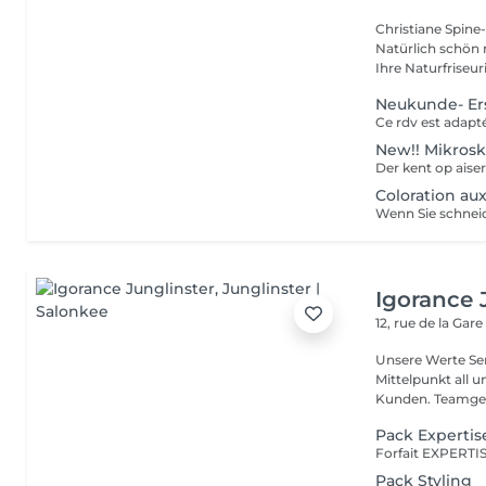
Christiane Spine- Nature Coif
Natürlich schön mit Pflanzenkraf
Ihre Naturfriseuri.
Neukunde- Er
New!! Mikrosk
Coloration au
Igorance 
12, rue de la Gar
Unsere Werte Service: Die Exzellenz im Friseurdienst steht im
Mittelpunkt all 
Kunden. Team
Pack Expertis
Pack Styling