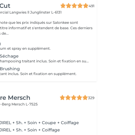
 Cut
491
cial Langwies ll
Junglinster L-6131
note que les prix indiqués sur Salonkee sont
tre informatif et s'entendent de base. Ces derniers
 de...
g
sérum et spray en supplément.
 Séchage
Diagnostique + Shampooing traitant inclus. Soin et fixation en supplément.
 Brushing
ant inclus. Soin et fixation en supplément.
re Mersch
329
r-Berg
Mersch L-7525
e
JIREL + Sh. + Soin + Coupe + Coiffage
IREL + Sh. + Soin + Coiffage