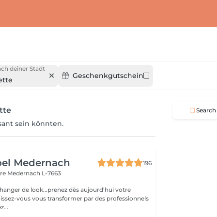
ch deiner Stadt
Geschenkgutschein
ette
tte
Search
ssant sein könnten.
bel Medernach
196
ère
Medernach L-7663
hanger de look...prenez dès aujourd'hui votre
aissez-vous vous transformer par des professionnels
illez...