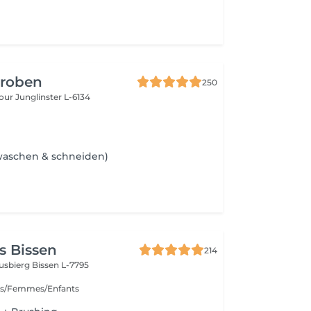
Groben
250
bour
Junglinster L-6134
waschen & schneiden)
s Bissen
214
usbierg
Bissen L-7795
s/Femmes/Enfants