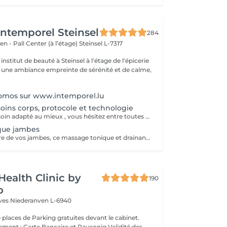
'Intemporel Steinsel
284
en - Pall Center (à l’étage)
Steinsel L-7317
nstitut de beauté à Steinsel à l'étage de l'épicerie
s une ambiance empreinte de sérénité et de calme,
romos sur www.intemporel.lu
soins corps, protocole et technologie
Vous désirez un soin adapté au mieux , vous hésitez entre toutes nos techniques , machines et protocoles divers. Nous avons donc mis en place ce moment privilégié avec une esthéticienne , qui vous écoutera et répondra à vos attentes en vous conseillant au mieux . Les 25€ de la consultation vous seront déduits de votre soin si vous prenez rdv .
que jambes
Dédié au bien-être de vos jambes, ce massage tonique et drainant vous procure une délicieuse sensation de légèreté.
Health Clinic by
190
o
èves
Niederanven L-6940
 places de Parking gratuites devant le cabinet.
 : Carte Bancaire et Payconiq Validité des