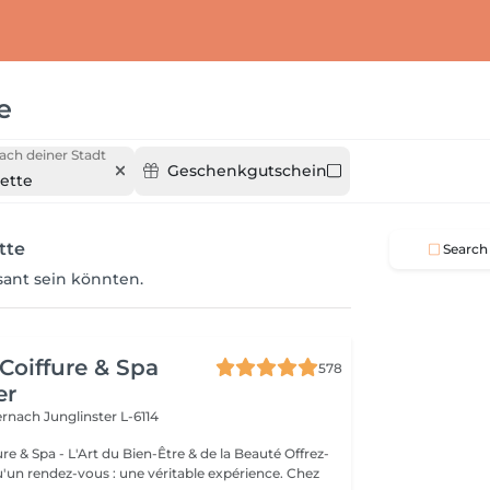
e
ach deiner Stadt
Geschenkgutschein
ette
tte
Search
ssant sein könnten.
Coiffure & Spa
578
er
ternach
Junglinster L-6114
& Spa - L'Art du Bien-Être & de la Beauté Offrez-
un rendez-vous : une véritable expérience. Chez