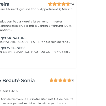
eira
114
lliam Léonard (ground floor - Appartment 2)
Mersch
ics von Paula Moreira ist ein renommierter
Schönheitssalon, der mit 15 Jahren Erfahrung 100 %
ntiert...
Corps SIGNATURE
SOINS CORPS - SIGNATURE RESCULPT & FIRM > Ce soin de l'ensemble du corps raffermit la peau et redonne du galbe aux courbes pour retrouver une silhouette resculptée et plus ferme tout en procurant un grand moment de bien-être. CELLULITE LISSANT > Ce soin ciblé déstocke les graisses localisées, défibrose et assouplit les tissus pour traiter efficacement la cellulite adipeuse et fibreuse tout en procurant un grand moment de bien-être. DÉCOUVERTE Ce soin propose une introduction à la technique endermologie® afin de découvrir le potentiel des différentes stimulations cellulaires et les sensations uniques qu'elles procurent. BILAN PERSONNALISÉ Tout programme de soin endermologie® corps commence par un bilan ultra-précis, avec l'application professionnelle ENDERMOLINK. Il se déroule en trois étapes clés : 1. Décryptage de votre mode de vie. 2. Analyse pointue de l'état de votre peau. 3. Création de votre programme sur-mesure.
Corps WELLNESS
S O I N S W E L L N E S S* RELAXATION HAUT DU CORPS > Ce soin favorise un relâchement profond des tensions dans le dos, la nuque, les épaules et le cuir chevelu pour apporter une relaxation complète et une sensation de bien-être global revitalisante. DÉTOX DRAINANT > Ce soin active les échanges circulatoires pour agir sur la rétention d'eau et éliminer les toxines, offrant un effet dynamisant et une sensation de légèreté aux jambes. VITALITÉ STRESS SOMMEIL > Ce soin de l'ensemble du corps diminue le stress, augmente la vitalité et améliore la qualité du sommeil pour apporter un mieux-être global tout en renforçant les défenses naturelles. RECUP DEEP TISSUE > En agissant sur les tissus profonds, ce soin soulage les tensions musculaires et favorise une meilleure récupération sportive en diminuant les courbatures. INTENSE WELLNESS > Ce soin de l'ensemble du corps détend les zones de tensions musculaires et favorise un lâcher prise total, offrant ainsi une relaxation profonde et une sensation de bien-être intensifi ée.
de Beauté Sonia
71
aufort L-6315
ons la bienvenue sur notre site * institut de beauté