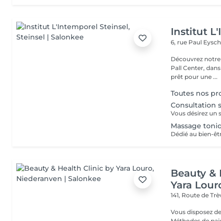
Institut L
6, rue Paul Eysch
Découvrez notre i
Pall Center, dan
prêt pour une ...
Toutes nos p
Consultation 
Massage toni
Beauty & 
Yara Lour
141, Route de Tr
Vous disposez de
Méthodes de paiement