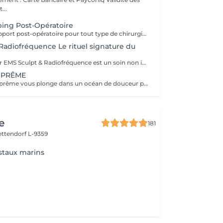
...
ing Post-Opératoire
Prestation de support post-opératoire pour tout type de chirurgie plastique. La prestation inclut le drainage lymphatique spécifique au post-opératoire immédiatement après la chirurgie, ainsi que l'application de bandes de taping si/quand nécessaire.
Radiofréquence Le rituel signature du
Le Rituel Contour EMS Sculpt & Radiofréquence est un soin non invasif haut de gamme qui redéfinit la silhouette en associant tonification musculaire profonde et raffermissement cutané. Grâce à la synergie de l'EMS et de la radiofréquence, il agit simultanément sur les muscles, les graisses localisées et la qualité de la peau pour un résultat visible et harmonieux. Résultats visibles Silhouette sculptée et tonifiée grâce aux contractions musculaires intenses de l'EMS Peau plus ferme et lissée par la stimulation du collagène via la radiofréquence Équivalent à 20 000 abdominaux en 30 minutes Réduction des graisses localisées et amélioration de l'aspect de la cellulite Contours du corps redessinés avec une meilleure définition musculaire Une expérience premium Le soin débute par un massage préparatoire, suivi d'un protocole technologique combinant chaleur ciblée et stimulation musculaire profonde. Une expérience confortable, efficace et résolument moderne. Zones ciblées: Abdomen · Fesses · Cuisses · Bras · Mollets
UPRÊME
Le Gommage Suprême vous plonge dans un océan de douceur pour une peau sublimée. Le massage relaxant effectué après le gommage vous donnera la sensation d'évasion suprême. Le résultat sera une recharge profonde avec votre corps et votre mental libéré de toutes les pollutions accumulées au fil des jours.
e
181
ettendorf L-9359
taux marins