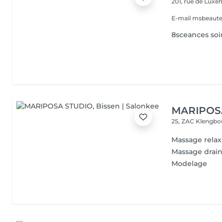
201, rue de Lux
E-mail msbeaut
8sceances soin
MARIPOS
25, ZAC Klengbo
Massage relax
Massage drai
Modelage