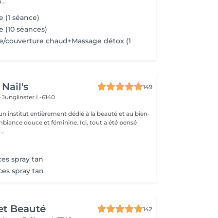
..
e (1 séance)
e (10 séances)
e/couverture chaud+Massage détox (1
Nail's
149
e
Junglinster L-6140
n institut entièrement dédié à la beauté et au bien-
mbiance douce et féminine. Ici, tout a été pensé
..
ces spray tan
ces spray tan
et Beauté
142