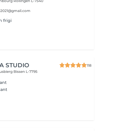
embourg
Rollingen L-7540
e2021@gmail.com
 frigi
A STUDIO
118
usbierg
Bissen L-7795
ant
nant