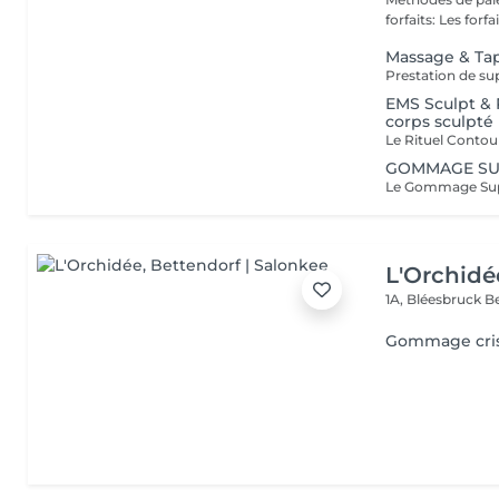
forfaits: Les forfait
Massage & Tap
EMS Sculpt & 
corps sculpté
GOMMAGE S
L'Orchidé
1A, Bléesbruck
B
Gommage cris