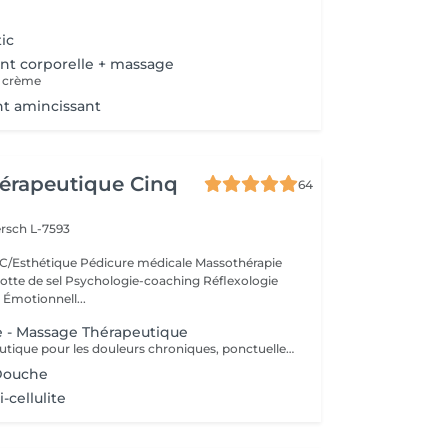
tic
t corporelle + massage
+ crème
t amincissant
érapeutique Cinq
64
rsch L-7593
/Esthétique Pédicure médicale Massothérapie
otte de sel Psychologie-coaching Réflexologie
 Émotionnell...
e - Massage Thérapeutique
Massage thérapeutique pour les douleurs chroniques, ponctuelles ou psycho-corporelle. Massage également anti-stress, pour relâcher l'esprit et vous connecter à votre corps. Accompagnement Phytothérapie et Diapasons thérapeutiques.
Douche
-cellulite