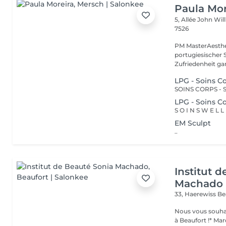
Paula Mor
5, Allée John Wi
7526
PM MasterAesthet
portugiesischer 
Zufriedenheit gara
LPG - Soins 
LPG - Soins 
EM Sculpt
..
Institut 
Machado
33, Haerewiss
Be
Nous vous souhait
à Beaufort !* Marquer une pause beauté et bien-être, partir sous