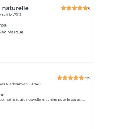
 naturelle
6
rsch L-L7513
rps
avec Masque
275
èves
Niederanven L-6940
pe
EMS New Shape est notre toute nouvelle machine pour le corps. Elle permet d'éliminer les graisses (même viscérales) et de stimuler les muscles les plus profonds, inatteignables même en faisant du sport, et ce, sans aucune courbature ! Le principe est le suivant : des ondes électromagnétiques provoquant des micro-stimulations musculaires très intenses. Ce soin est non-invasif et indolore ! Cette technologie s'adresse à n'importe qui souhaitant améliorer sa silhouette : le ou la sportif(ve) qui stagne et souhaite augmenter ses performances physiques ou encore celui ou celle qui veut développer sa masse musculaire et perdre des graisses locales. L'essayer, c'est l'adopter ! N'hésitez pas à nous contacter pour tout autre renseignement.