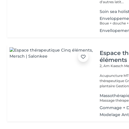
d'autres latit...
Soin sea holis
Enveloppemen
Boue + douche 
Envellopemen
Espace th
éléments
2, Am Kaesch
Me
Acupuncture MTC
thérapeutique Gr
plantaire Gestion
Massothérapi
Gommage + 
Modelage Anti