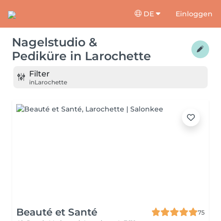
DE
Einloggen
Nagelstudio &
Pediküre
in
Larochette
Filter
in
Larochette
Beauté et Santé
75