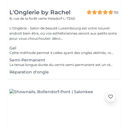
L'Onglerie by Rachel
135
8, rue de la forêt verte
Heisdorf L-7340
L'Onglerie - Salon de beauté Luxembourg est votre nouvel
endroit bien-être, où vos esthéticiennes seront aux petits soins
pour vous chouchouter: déco...
Gel
Cette méthode permet à celles ayant des ongles abîmés, rongés, cassants, de retrouver de très jolies mains. En rallongement ou en simple gainage, le gel apportera solidité à vos ongles, et une couleur longue durée
Semi-Permanent
La tenue longue durée du vernis semi-permanent est un réel avantage. La pose sera effectuée avec soin, en adaptant les produits utilisés. La prestation sera entièrement personnalisée. La tenue peut aller de 2 à 3 semaines, 4 maximum selon le type d'ongle. Fini les retouches manucure tous les 4 jours, c'est une vraie liberté qui s'offre à vous ! Finesse et tenue longue durée ! N'hésitez pas à demander conseil
Réparation d'ongle