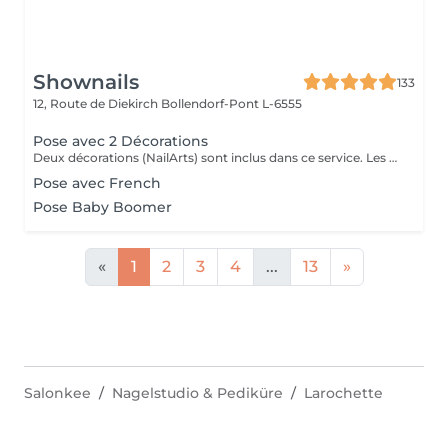
Shownails
133
12, Route de Diekirch
Bollendorf-Pont L-6555
Pose avec 2 Décorations
Deux décorations (NailArts) sont inclus dans ce service. Les prix peuvent varier en fonction des décorations supplémentaires.
Pose avec French
Pose Baby Boomer
«
1
2
3
4
...
13
»
Salonkee
Nagelstudio & Pediküre
Larochette