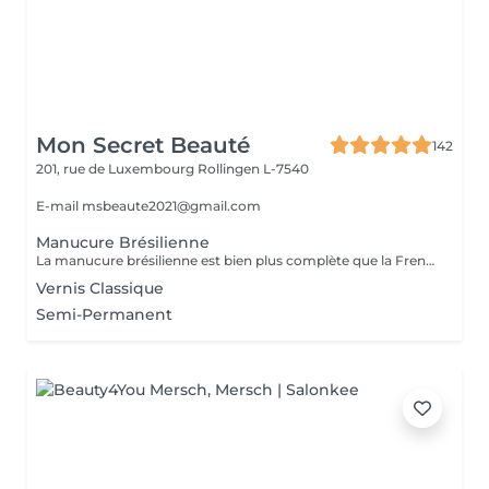
Mon Secret Beauté
142
201, rue de Luxembourg
Rollingen L-7540
E-mail msbeaute2021@gmail.com
Manucure Brésilienne
La manucure brésilienne est bien plus complète que la French manucure puisqu'il s'agit d'un soin complet des mains, des ongles et des cuticules. L'objectif est d'hydrater les mains et les ongles, avec des produits doux et écologiques (les produits utilisés ne nécessitent pas d'eau), et des massages. Elle peut d'ailleurs être aussi bien réalisée sur les ongles de pieds : les professionnels vont alors en même temps traiter et masser les pieds.
Vernis Classique
Semi-Permanent