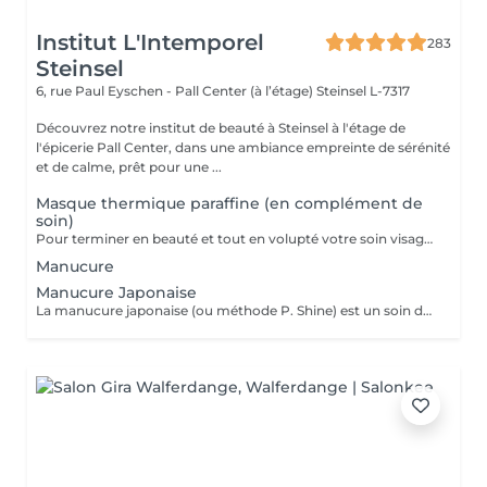
Institut L'Intemporel
283
Steinsel
6, rue Paul Eyschen - Pall Center (à l’étage)
Steinsel L-7317
Découvrez notre institut de beauté à Steinsel à l'étage de
l'épicerie Pall Center, dans une ambiance empreinte de sérénité
et de calme, prêt pour une ...
Masque thermique paraffine (en complément de
soin)
Pour terminer en beauté et tout en volupté votre soin visage, nous vous proposons le 'double masque '. Cela consiste en une application d'un masque crème bourré d'actifs hydratants/régénérants/anti-âge ou anti-oxydants suivi d'un bain de paraffine tiède. Ceci permet la pénétration intégrale du masque crème grâce à la chaleur de la paraffine et une fin de soin en douceur grâce aux actifs de la paraffine adoucissants et calmants. Une véritable invitation à la détente.
Manucure
Manucure Japonaise
La manucure japonaise (ou méthode P. Shine) est un soin de beauté naturel et ancestral visant à renforcer, nourrir et faire briller les ongles sans vernis ni gel. En utilisant des produits naturels comme la cire d'abeille, des minéraux, et de la poudre de perle, elle rend les ongles sains, forts et brillants avec un effet miroir, idéal pour réparer les ongles abîmés (après gel ou semi-permanent, grossesse...). Convient aux ongles naturels fragiles, mous, cassants ou dédoublés, mais aussi simplement pour offrir une période de repos et de soin aux ongles.