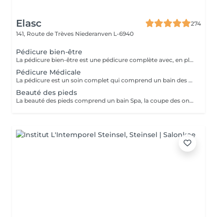
Elasc
274
141, Route de Trèves
Niederanven L-6940
Pédicure bien-être
La pédicure bien-être est une pédicure complète avec, en plus, un gommage et une pause de masque.
Pédicure Médicale
La pédicure est un soin complet qui comprend un bain des pieds Spa, la coupe et le limage des ongles, la pousse et la coupe des cuticules, le traitement des ongles incarnés ainsi que celui des callosités et/ou des cors au credo, au bistouri, à la râpe et à la fraiseuse.
Beauté des pieds
La beauté des pieds comprend un bain Spa, la coupe des ongles, la pousse et la coupe des cuticules ainsi que le traitement des callosités à la râpe et à la fraiseuse.