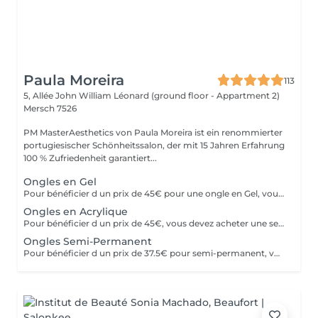
Paula Moreira
113
5, Allée John William Léonard (ground floor - Appartment 2)
Mersch 7526
PM MasterAesthetics von Paula Moreira ist ein renommierter
portugiesischer Schönheitssalon, der mit 15 Jahren Erfahrung
100 % Zufriedenheit garantiert...
Ongles en Gel
Pour bénéficier d un prix de 45€ pour une ongle en Gel, vous devez acheter une seul fois le kit individuel comprenant tout le matériel nom jetable nécessaire,qui sera conserve pour nous , pour de futurs rendez-vous, garantissant ainsi une meilleure hygiène.* *Renouvelable chaque année.
Ongles en Acrylique
Pour bénéficier d un prix de 45€, vous devez acheter une seule fois le kit individuel comprenant tout le matériel non jetable nécessaire , qui sera conserve pour nous pour de futurs rendez-vous, garantissant ainsi une meilleure hygiène.* *renouvelabre chaque année.
Ongles Semi-Permanent
Pour bénéficier d un prix de 37.5€ pour semi-permanent, vous devez acheter une seule fois le kit individuel avec tout le matériel non jetable nécessaire, qui sera conserve pour nous, pour le futurs rendez-vous, garantissant ainsi une meilleure hygiène.* *renouvelable chaque année.