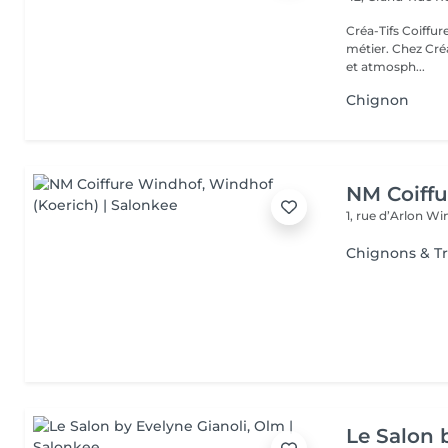
Créa-Tifs Coiffure L'élégance, le soin et l'humain au cur de n
métier. Chez Créa
et atmosph...
Chignon
NM Coiff
1, rue d’Arlon
Win
Chignons & T
Le Salon 