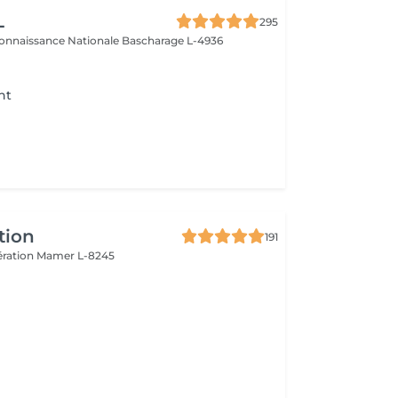
L
295
connaissance Nationale
Bascharage L-4936
nt
tion
191
ération
Mamer L-8245