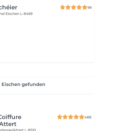
chéier
99
chel
Eischen L-8469
n Eischen gefunden
Coiffure
488
ttert
edange/Attert L-8510