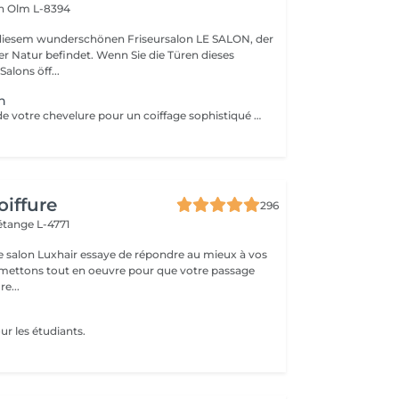
en
Olm L-8394
iesem wunderschönen Friseursalon LE SALON, der
ndet. Wenn Sie die Türen dieses
lons öff...
n
Embellissementde votre chevelure pour un coiffage sophistiqué et personnalisé pour un événement spécial
oiffure
296
étange L-4771
e salon Luxhair essaye de répondre au mieux à vos
e...
ur les étudiants.