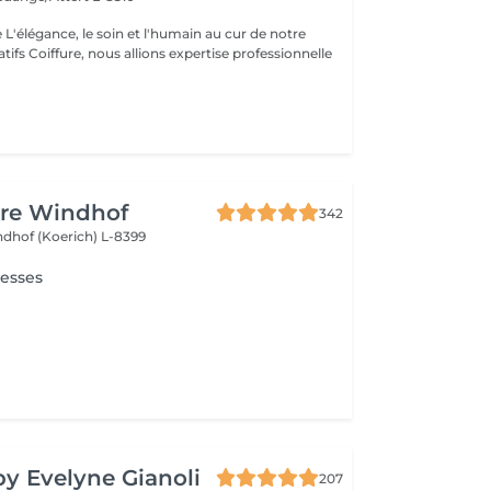
otre
tifs Coiffure, nous allions expertise professionnelle
ure Windhof
342
dhof (Koerich) L-8399
resses
by Evelyne Gianoli
207