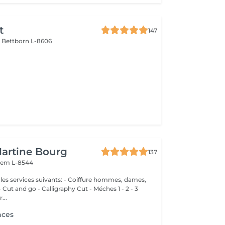
t
147
e
Bettborn L-8606
Martine Bourg
137
em L-8544
 suivants: - Coiffure hommes, dames,
nd go - Calligraphy Cut - Méches 1 - 2 - 3
...
nces