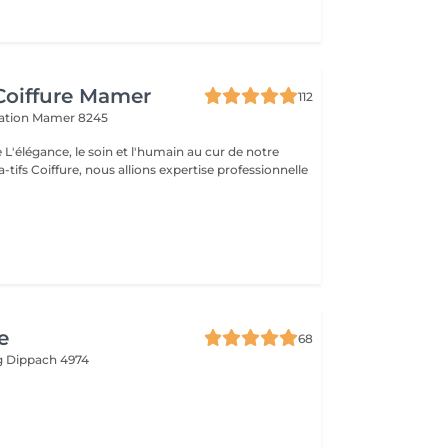
 Coiffure Mamer
112
ration
Mamer 8245
otre
-tifs Coiffure, nous allions expertise professionnelle
e
68
g
Dippach 4974