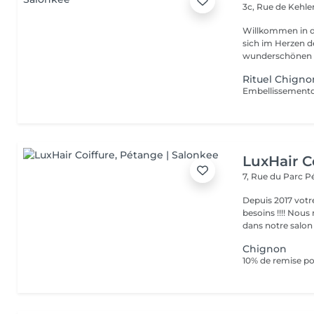
3c, Rue de Kehl
Willkommen in d
sich im Herzen der Natur befi
wunderschönen Sa
Rituel Chigno
LuxHair C
7, Rue du Parc
P
Depuis 2017 votr
besoins !!!! Nous mettons tout en oeuvre pour que votre passage
dans notre salon r
Chignon
10% de remise po