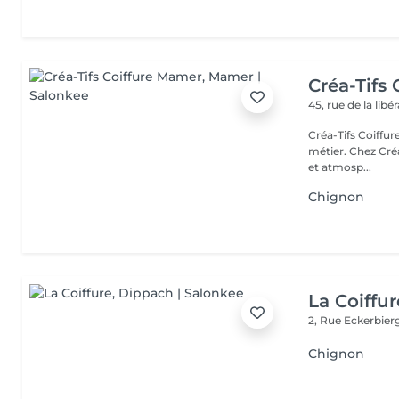
Créa-Tifs
45, rue de la libé
Créa-Tifs Coiffure L'élégance, le soin et l'humain au cur de n
métier. Chez Créa
et atmosp...
Chignon
La Coiffur
2, Rue Eckerbier
Chignon