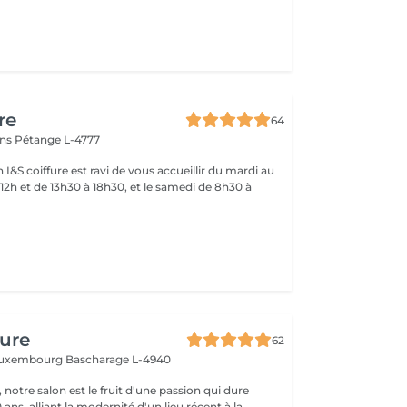
re
64
ins
Pétange L-4777
 I&S coiffure est ravi de vous accueillir du mardi au
12h et de 13h30 à 18h30, et le samedi de 8h30 à
fure
62
 Luxembourg
Bascharage L-4940
 notre salon est le fruit d'une passion qui dure
 ans, alliant la modernité d'un lieu récent à la