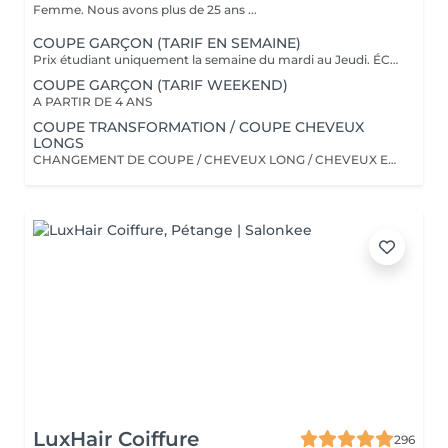
Femme. Nous avons plus de 25 ans ...
COUPE GARÇON (TARIF EN SEMAINE)
Prix étudiant uniquement la semaine du mardi au Jeudi. ÉCOLIER (4-12 ans) 31 euro ( mardi au jeudi ) ÉTUDIANT ( 13-18 ans) 35 euro ( mardi au jeudi ) ******* Dégradé à Blanc/Taper fade ect ..... Prix unique à 43 euro de 4 à 18 ans******* VENDREDI,SAMEDI les prix Adultes seront appliqués. Merci de votre compréhension.
COUPE GARÇON (TARIF WEEKEND)
A PARTIR DE 4 ANS
COUPE TRANSFORMATION / COUPE CHEVEUX
LONGS
CHANGEMENT DE COUPE / CHEVEUX LONG / CHEVEUX EPAIS
LuxHair Coiffure
296