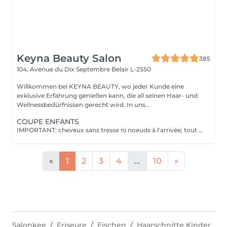
Keyna Beauty Salon
385
104, Avenue du Dix Septembre
Belair L-2550
Willkommen bei KEYNA BEAUTY, wo jeder Kunde eine
exklusive Erfahrung genießen kann, die all seinen Haar- und
Wellnessbedürfnissen gerecht wird. In uns...
COUPE ENFANTS
IMPORTANT: cheveux sans tresse ni noeuds à l'arrivée; tout noeuds ou tressage entraîne l'annulation et 50% de la prestation est retenu. Veuillez noter que si un enfant arrive au salon avec des poux, nous ne pourrons pas procéder à la coupe de cheveux pour des raisons de santé et de sécurité. Dans ce cas, le rendez-vous sera tout de même facturé en raison de l'horaire réservé, afin de compenser la perte de chiffre d'affaires. Nous comprenons que cela peut être une situation difficile, et nous vous encourageons à vérifier les cheveux de votre enfant avant le rendez-vous. Merci de votre compréhension !
«
1
2
3
4
...
10
»
Salonkee
Friseure
Eischen
Haarschnitte Kinder