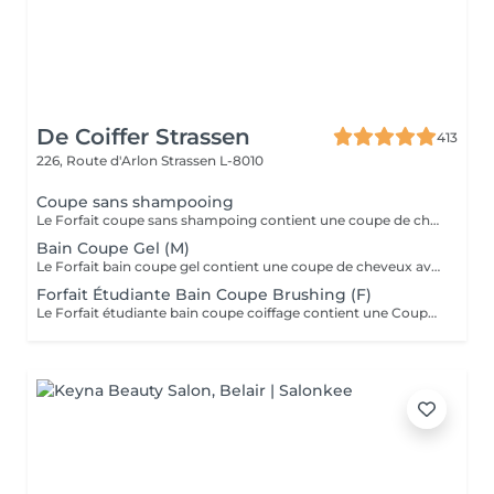
De Coiffer Strassen
413
226, Route d'Arlon
Strassen L-8010
Coupe sans shampooing
Le Forfait coupe sans shampoing contient une coupe de cheveux sans shampoing pour les étudiants. En cas de questions veuillez appeler au +352 26 35 02 89.
Bain Coupe Gel (M)
Le Forfait bain coupe gel contient une coupe de cheveux avec shampoing et l'application d'un produit de finition (Gel, Cire, Laque, etc.) pour les étudiants. En cas de questions veuillez appeler au +352 26 35 02 89.
Forfait Étudiante Bain Coupe Brushing (F)
Le Forfait étudiante bain coupe coiffage contient une Coupe et un Brushing pour les étudiantes. Dépendant de la longueur des cheveux, le prix peut varier. En cas de questions veuillez appeler au +352 26 35 02 89.