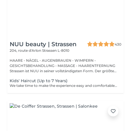
NUU beauty | Strassen
430
204, route d'Arlon
Strassen L-8010
HAARE - NÄGEL - AUGENBRAUEN - WIMPERN -
GESICHTSBEHANDLUNG - MASSAGE - HAARENTFERNUNG
Strassen ist NUU in seiner vollständigsten Form. Der größte
Sal...
Kids' Haircut (Up to 7 Years)
We take time to make the experience easy and comfortable, starting with a short talk to understand the look you want, followed by a careful cut.