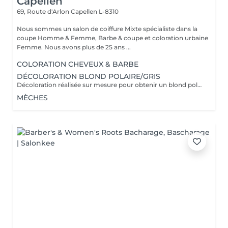
Capellen
69, Route d'Arlon
Capellen L-8310
Nous sommes un salon de coiffure Mixte spécialiste dans la
coupe Homme & Femme, Barbe & coupe et coloration urbaine
Femme. Nous avons plus de 25 ans ...
COLORATION CHEVEUX & BARBE
DÉCOLORATION BLOND POLAIRE/GRIS
Décoloration réalisée sur mesure pour obtenir un blond polaire ,gris ou toute autre nuance claire . la prestation est adaptée à l'état et à la nature de vos cheveux afin de préserver leur qualité. Un devis personnalisé sera établi avant toute prestation , le tarif pouvant varier selon la longueur des cheveux ,l'épaisseur et le travail a réaliser .
MÈCHES