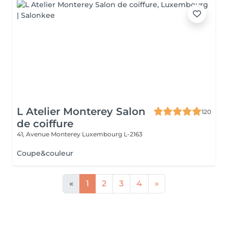
L Atelier Monterey Salon
120
de coiffure
41, Avenue Monterey
Luxembourg L-2163
Coupe&couleur
«
1
2
3
4
»