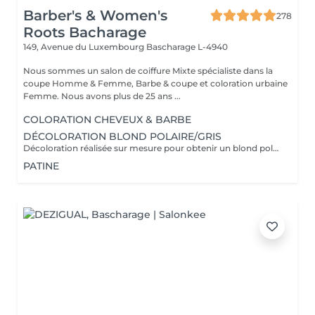
Barber's & Women's
278
Roots Bacharage
149, Avenue du Luxembourg
Bascharage L-4940
Nous sommes un salon de coiffure Mixte spécialiste dans la
coupe Homme & Femme, Barbe & coupe et coloration urbaine
Femme. Nous avons plus de 25 ans ...
COLORATION CHEVEUX & BARBE
DÉCOLORATION BLOND POLAIRE/GRIS
Décoloration réalisée sur mesure pour obtenir un blond polaire ,gris ou toute autre nuance claire . la prestation est adaptée à l'état et à la nature de vos cheveux afin de préserver leur qualité. Un devis personnalisé sera établi avant toute prestation , le tarif pouvant varier selon la longueur des cheveux ,l'épaisseur et le travail a réaliser .
PATINE