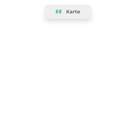
Karte
Unternehmen
Support
Team
&
Jobs
Ihr Geschäft hinzufügen
Rechtlich
Widerrufsrecht ausüben
AGBs
Datenschutz-Politik