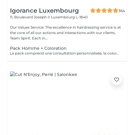
Igorance Luxembourg
364
11, Boulevard Joseph II
Luxembourg L-1840
Our Values Service: The excellence in hairdressing service is at
the core of all our actions and interactions with our clients.
Team Spirit: Each in...
Pack Homme + Coloration
Le pack comprend une consultation personnalisée, la coloration avec les produits LOREAL PROFESSIONNEL , shampooing et conditionneur spécifiques REDKEN , la coupe IGORANCE ( finitions sur cheveux secs) , les produits de styling REDKEN * Tarifs à titre indicatifs à confirmer après la consultation personnalisée établit auprès de votre coiffeur/stylist/spécialiste * La direction se réserve le droit d’apporter des modifications pour le bon fonctionnement du salon