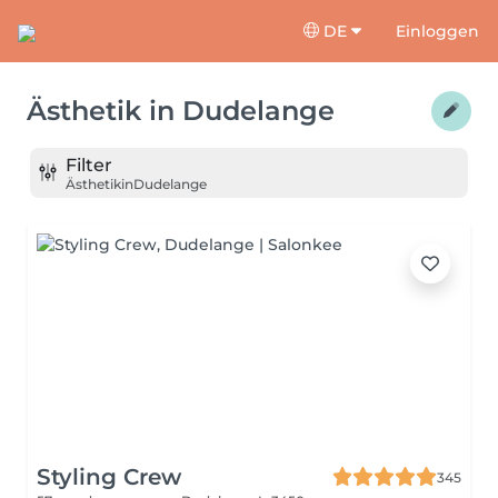
DE
Einloggen
Ästhetik
in
Dudelange
Filter
Ästhetik
in
Dudelange
Styling Crew
345