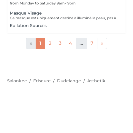
from Monday to Saturday 9am-19pm
Masque Visage
Ce masque est uniquement destinè à illuminé la peau, pas à la nettoyer ni à eliminer les rides
Epilation Sourcils
«
1
2
3
4
...
7
»
Salonkee
Friseure
Dudelange
Ästhetik