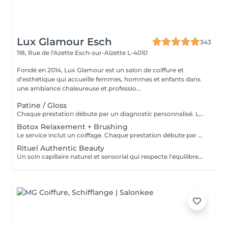
Lux Glamour Esch
343
118, Rue de l'Azette
Esch-sur-Alzette L-4010
Fondé en 2014, Lux Glamour est un salon de coiffure et
d'esthétique qui accueille femmes, hommes et enfants dans
une ambiance chaleureuse et professio...
Patine / Gloss
Chaque prestation débute par un diagnostic personnalisé. Le tarif final est confirmé en salon selon les besoins de vos cheveux et la technique réalisée.
Botox Relaxement + Brushing
Le service inclut un coiffage. Chaque prestation débute par un diagnostic personnalisé. Le tarif final est confirmé en salon selon les besoins de vos cheveux et la technique réalisée.
Rituel Authentic Beauty
Un soin capillaire naturel et sensorial qui respecte l'équilibre du cuir chevelu et la beauté des cheveux. Enrichi en ingrédients d'origine naturelle, ce rituel nettoie, nourrit et sublime la fibre capillaire tout en apportant une sensation de fraîcheur et de légèreté. Profitez d'un moment de bien-être authentique et relaxant pour révéler des cheveux sains et lumineux.