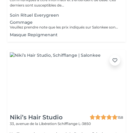
derniers sont susceptibles de...
Soin Rituel Everygreen
Gommage
Veuillez prendre note que les prix indiqués sur Salonkee sont communiqués à titre informatif et s'entendent de base. Ces derniers sont susceptibles de varier selon le diagnostic réalisé à votre arrivée au salon et l'expertise du professionnel à qui vous confiez votre beauté. Dans tous les cas, un devis précis vous sera proposé et toutes réalisations de prestations seront effectuées avec votre accord.
Masque Repigmenant
Niki’s Hair Studio
158
33, avenue de la Libération
Schifflange L-3850