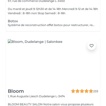
57, rue de commerce
Dudelange L-3450
Du mardi et jeudi 9-12h30 et de 14-18h Mercredi 9-12 et de 14-18h
Vendredi : 8-18h non Stop Samedi : 8-16h
Botox
Système de reconstruction effet botox pour restructurer, repulper et réparer en profondeur les cheveux abîmés, cassants, affaiblis. Régénérés, renforcés et protégés, les cheveux sont sains, dynamisés, disciplinés, doux et brillants. Tenue jusqu'a 4 semaines * ( selon le type de cheveux ) *avec le shampooing et masque adaptés pour la maison.
Bloom
233
1, Rue Auguste Liesch
Dudelange L-3474
BLOOM BEAUTY SALON Notre salon vous propose plusieurs