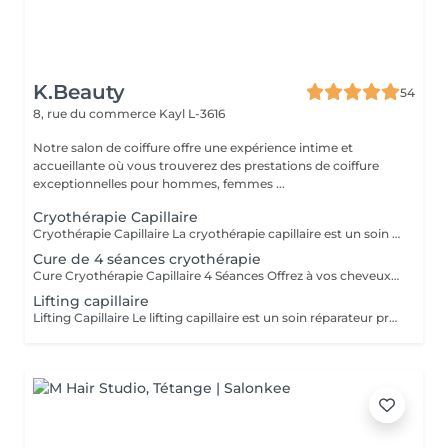
K.Beauty
54
8, rue du commerce
Kayl L-3616
Notre salon de coiffure offre une expérience intime et
accueillante où vous trouverez des prestations de coiffure
exceptionnelles pour hommes, femmes ...
Cryothérapie Capillaire
Cryothérapie Capillaire La cryothérapie capillaire est un soin innovant qui utilise le froid pour aider à refermer les écailles du cheveu et favoriser la pénétration des actifs réparateurs au cur de la fibre capillaire. Enrichi en : * Acide hyaluronique pour hydrater intensément la fibre capillaire, * Collagène pour aider à renforcer, gainer et redonner de la souplesse au cheveu, * Extrait d'açaï, issu d'un palmier d'Amazonie, reconnu pour ses propriétés antioxydantes et nourrissantes. Ce soin aide à : * réduire les frisottis, * apporter de la brillance, * discipliner les cheveux, * hydrater et réparer la fibre capillaire, * rendre les cheveux plus doux, souples et lumineux. Le résultat est visible immédiatement et peut durer jusqu'à 3 à 4 semaines selon la nature du cheveu et l'entretien à domicile. Pourquoi choisir une cure ? La cure de 4 séances permet un travail plus profond et durable sur la qualité du cheveu. Elle est idéale pour : * les cheveux sensibilisés ou abîmés, * les cheveux ternes, secs ou poreux, * prolonger les résultats dans le temps, * retrouver progressivement une chevelure plus forte, brillante et disciplinée. Séance après séance, le cheveu gagne en douceur, en hydratation et en éclat. Supplément peut être appliqué si les cheveux est épais
Cure de 4 séances cryothérapie
Cure Cryothérapie Capillaire 4 Séances Offrez à vos cheveux un véritable programme de réparation et d'hydratation profonde grâce à notre cure de cryothérapie capillaire. Cette cure est idéale pour les cheveux secs, sensibilisés, ternes ou difficiles à discipliner. Séance après séance, la fibre capillaire est nourrie, gainée et sublimée pour des cheveux plus doux, brillants et éclatants. La formule est enrichie en : * acide hyaluronique, * collagène, * extrait d'açaï aux propriétés nourrissantes et antioxydantes. Lors de votre réservation en ligne, le logiciel programmera automatiquement votre première séance d'une durée de 2 heures. Les trois rendez-vous suivants seront organisés directement au salon avec Jessica afin d'adapter parfaitement le rythme de la cure à vos besoins capillaires. Une remise avantageuse est appliquée lors de l'achat de la cure complète de 4 séances.
Lifting capillaire
Lifting Capillaire Le lifting capillaire est un soin réparateur profond conçu pour restructurer, nourrir et revitaliser les cheveux sensibilisés, secs ou abîmés. Il est particulièrement recommandé pour les cheveux très fragilisés, cassants, sensibilisés par les colorations, décolorations, lissages ou appareils chauffants, ainsi que pour les cheveux presque brûlés ayant perdu leur souplesse et leur éclat. Enrichi en huile d'Amla, reconnue pour ses propriétés fortifiantes et stimulantes, ce soin aide également à favoriser la pousse du cheveu tout en apportant nutrition et brillance à la fibre capillaire. Grâce à une combinaison d'actifs hautement nourrissants et à un travail de chaleur douce et de vapeur, ce soin aide à : * renforcer la fibre capillaire, * réduire la casse et les frisottis, * redonner douceur, souplesse et brillance, * améliorer visiblement la qualité du cheveu dès la première séance. Ce soin s'adapte à tous les types de cheveux : lisses, ondulés, bouclés ou crépus.