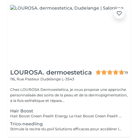
LOUROSA. dermoestetica
19
116, Rue Pasteur
Dudelange L-3543
Chez LOUROSA Dermoestetica, je vous propose une approche
personnalisée des soins de la peau et de la dermopigmentation,
à la fois esthétique et répara...
Hair Boost
Hair Boost Green Peel® Energy Le Hair Boost Green Peel® Energy est un traitement naturel du cuir chevelu développé à partir de la méthode originale du GREEN PEEL® du Dr. Christine Schrammek. Ce protocole innovant a été conçu pour stimuler le cuir chevelu, favoriser un environnement optimal à la croissance des cheveux et améliorer leur qualité globale. Grâce à un mélange exclusif de plantes, de minéraux, d'enzymes et d'oligo-éléments, le soin active la microcirculation, stimule le renouvellement cellulaire et favorise l'apport en nutriments essentiels au niveau des follicules pileux. Le cuir chevelu est ainsi revitalisé, oxygéné et préparé à soutenir une croissance capillaire plus saine. Le traitement est particulièrement indiqué en cas de : * Chute de cheveux diffuse * Cheveux affinés ou fragilisés * Perte de densité capillaire * Cuir chevelu fatigué ou déséquilibré * Cheveux manquant de force et de vitalité Les bénéfices Stimule la microcirculation du cuir chevelu Favorise un environnement propice à la croissance des cheveux Revitalise les follicules pileux Améliore la qualité du cuir chevelu Renforce la vitalité et la résistance des cheveux Contribue à améliorer la densité capillaire au fil des séances
Trico-needling
Stimule la racine du poil Solutions efficaces pour accélérer la pousse du poil du cuir chevelu grâce aux traitements transépidermique