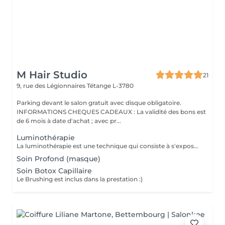
M Hair Studio
21
9, rue des Légionnaires
Tétange L-3780
Parking devant le salon gratuit avec disque obligatoire.
INFORMATIONS CHEQUES CADEAUX : La validité des bons est
de 6 mois à date d'achat ; avec pr...
Luminothérapie
La luminothérapie est une technique qui consiste à s'exposer à une lumière artificielle dont les qualités seraient aussi proches que possible de celles du soleil. Les bienfaits La luminothérapie capillaire traite les troubles liés aux dérèglements de l'horloge biologique, comme la dépression saisonnière. Elle stimule la croissance des cheveux, freine leur chute et améliore la circulation sanguine, favorisant ainsi leur repousse et leur densité.
Soin Profond (masque)
Soin Botox Capillaire
Le Brushing est inclus dans la prestation :)