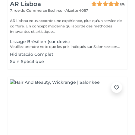
AR Lisboa
196
7, rue du Commerce
Esch-sur-Alzette 4067
AR Lisboa vous accorde une expérience, plus qu'un service de
coiffure. Un concept moderne qui aborde des méthodes
innovantes et artistiques.
Lissage Brésilien (sur devis)
Veuillez prendre note que les prix indiqués sur Salonkee sont communiqués à titre informatif et s'entendent de base. Ces derniers sont susceptibles de varier selon le diagnostic réalisé à votre arrivée au salon et l'expertise du professionnel à qui vous confiez votre beauté. Dans tous les cas, un devis précis vous sera proposé et toutes réalisations de prestations seront effectuées avec votre accord. Un grand merci d'avance pour votre compréhension. Au plaisir de vous recevoir très vite.
Hidratacáo Complet
Soin Spécifique