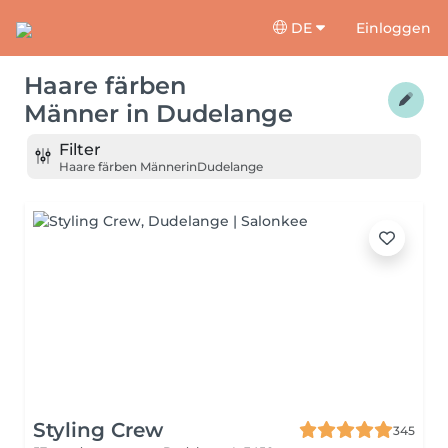
DE
Einloggen
Haare färben
Männer
in
Dudelange
Filter
Haare färben Männer
in
Dudelange
Styling Crew
345