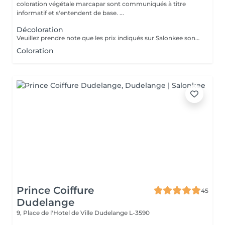
coloration végétale marcapar sont communiqués à titre
informatif et s'entendent de base. ...
Décoloration
Veuillez prendre note que les prix indiqués sur Salonkee sont communiqués à titre informatif et s'entendent de base. Ces derniers sont susceptibles de varier selon le diagnostic réalisé à votre arrivée au salon et l'expertise du professionnel à qui vous confiez votre beauté. Dans tous les cas, un devis précis vous sera proposé et toutes réalisations de prestations seront effectuées avec votre accord. Un grand merci d'avance pour votre compréhension. Au plaisir de vous recevoir très vite.
Coloration
Prince Coiffure
45
Dudelange
9, Place de l'Hotel de Ville
Dudelange L-3590