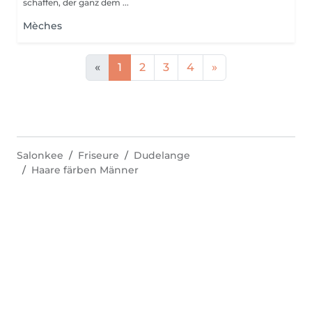
schaffen, der ganz dem ...
Mèches
«
1
2
3
4
»
Salonkee
Friseure
Dudelange
Haare färben Männer