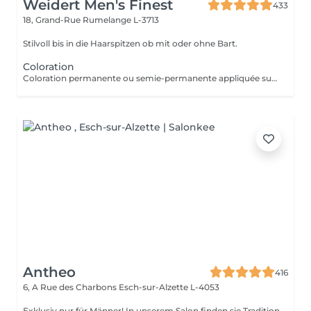
Weidert Men's Finest
433
18, Grand-Rue
Rumelange L-3713
Stilvoll bis in die Haarspitzen ob mit oder ohne Bart.
Coloration
Coloration permanente ou semie-permanente appliquée sur cheveux capillaires Coupe de cheveux NON incluse
Antheo
416
6, A Rue des Charbons
Esch-sur-Alzette L-4053
Exklusiv nur für Männer! In unserem Salon finden sie Tradition