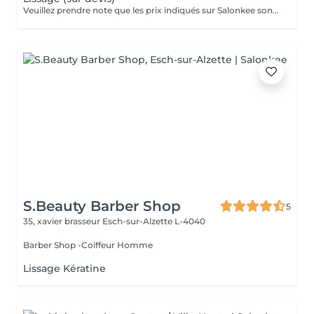
Veuillez prendre note que les prix indiqués sur Salonkee sont communiqués à titre informatif et s'entendent de base. Ces derniers sont susceptibles de varier selon le diagnostic réalisé à votre arrivée au salon et l'expertise du professionnel à qui vous confiez votre beauté. Dans tous les cas, un devis précis vous sera proposé et toutes réalisations de prestations seront effectuées avec votre accord. Un grand merci d'avance pour votre compréhension. Au plaisir de vous recevoir très vite.
S.Beauty Barber Shop
5
35, xavier brasseur
Esch-sur-Alzette L-4040
Barber Shop -Coiffeur Homme
Lissage Kératine