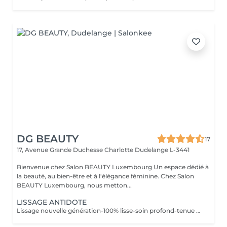
DG BEAUTY
17
17, Avenue Grande Duchesse Charlotte
Dudelange L-3441
Bienvenue chez Salon BEAUTY Luxembourg Un espace dédié à
la beauté, au bien-être et à l'élégance féminine. Chez Salon
BEAUTY Luxembourg, nous metton...
LISSAGE ANTIDOTE
Lissage nouvelle génération-100% lisse-soin profond-tenue 7 mois et + -sans formaldéhyde -Convient à tous types de cheveux (même crépus) -Résultat immédiat, cheveux brillant et disciplinés