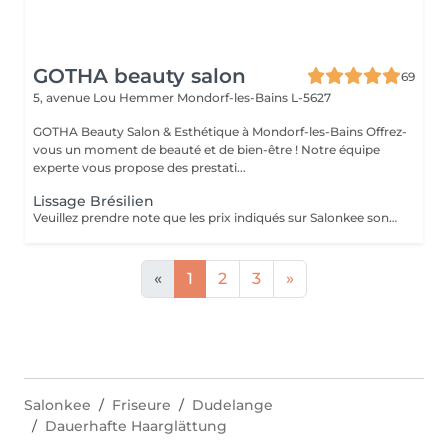
GOTHA beauty salon
69
5, avenue Lou Hemmer
Mondorf-les-Bains L-5627
GOTHA Beauty Salon & Esthétique à Mondorf-les-Bains Offrez-
vous un moment de beauté et de bien-être ! Notre équipe
experte vous propose des prestati...
Lissage Brésilien
Veuillez prendre note que les prix indiqués sur Salonkee sont communiqués à titre informatif et s'entendent de base. Ces derniers sont susceptibles de varier selon le diagnostic réalisé à votre arrivée au salon et l'expertise du professionnel à qui vous confiez votre beauté. Dans tous les cas, un devis précis vous sera proposé et toutes réalisations de prestations seront effectuées avec votre accord. Un grand merci d'avance pour votre compréhension. Au plaisir de vous recevoir très vite.
«
1
2
3
»
Salonkee
Friseure
Dudelange
Dauerhafte Haarglättung