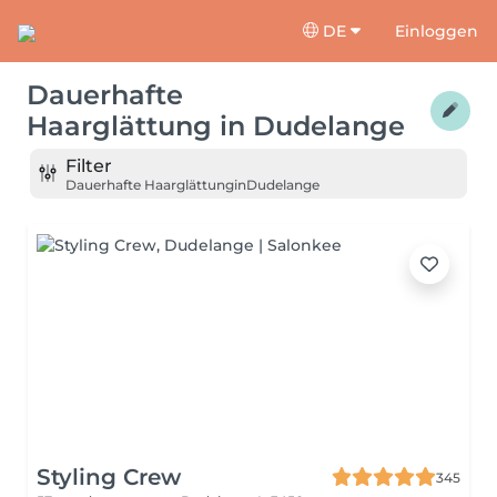
DE
Einloggen
Dauerhafte
Haarglättung
in
Dudelange
Filter
Dauerhafte Haarglättung
in
Dudelange
Styling Crew
345