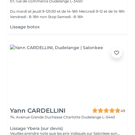
57, rue de commerce
Dudelange L-3450
Du mardi et jeudi 9-12h30 et de 14-18h Mercredi 9-12 et de 14-18h
Vendredi : 8-18h non Stop Samedi : 8-16h
Lissage botox
Yann CARDELLINI
49
74, Avenue Grande Duchesse Charlotte
Dudelange L-3440
Lissage Ybera (sur devis)
Veuillez prendre note que les prix indiqués sur Salonkee sont communiqués à titre informatif et s'entendent de base. Ces derniers sont susceptibles de varier selon le diagnostic réalisé à votre arrivée au salon et l'expertise du professionnel à qui vous confiez votre beauté. Dans tous les cas, un devis précis vous sera proposé et toutes réalisations de prestations seront effectuées avec votre accord. Un grand merci d'avance pour votre compréhension. Au plaisir de vous recevoir très vite.