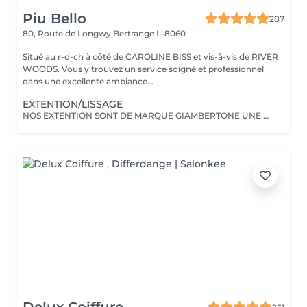
Piu Bello
287
80, Route de Longwy
Bertrange L-8060
Situé au r-d-ch à côté de CAROLINE BISS et vis-â-vis de RIVER
WOODS. Vous y trouvez un service soigné et professionnel
dans une excellente ambiance...
EXTENTION/LISSAGE
NOS EXTENTION SONT DE MARQUE GIAMBERTONE UNE DES MEILLEUR SUR LE MARCHE.100% CHEVEUX NATUREL.Nous proposont aussi des extentions de marque Hairdreams qui ce colle.