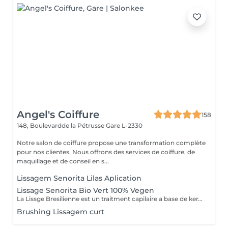
Angel's Coiffure
158
148, Boulevardde la Pétrusse
Gare L-2330
Notre salon de coiffure propose une transformation complète
pour nos clientes. Nous offrons des services de coiffure, de
maquillage et de conseil en s...
Lissagem Senorita Lilas Aplication
Lissage Senorita Bio Vert 100% Vegen
La Lissge Bresilienne est un traitment capilaire a base de keratine et collogene qui permrt de detendre les frosottis ,lisser les cheveux et leur donner de la brillance.Le resultat est des cheveux plus souples disciplines ,avec un effet lisse qui peut durer entre 3 a 6 mois,selon l entretien et les produits utilises.
Brushing Lissagem curt