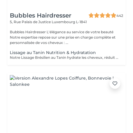
Bubbles Hairdresser
442
5, Rue Palais de Justice
Luxembourg L-1841
Bubbles Hairdresser L'élégance au service de votre beauté
Notre expertise repose sur une prise en charge complète et
personnalisée de vos cheveux : ...
Lissage au Tanin Nutrition & Hydratation
Notre Lissage Brésilien au Tanin hydrate les cheveux, réduit les frisottis, apporte brillance, douceur et facilite le coiffage Un supplément lié à la longueur/ épaisseur pourra se rajouter au tarif du Lissage Brésilien . Un devis vous est offert sur simple demande sans engagement.