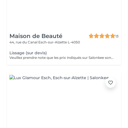
Maison de Beauté
13
44, rue du Canal
Esch-sur-Alzette L-4050
Lissage (sur devis)
Veuillez prendre note que les prix indiqués sur Salonkee sont communiqués à titre informatif et s'entendent de base. Ces derniers sont susceptibles de varier selon le diagnostic réalisé à votre arrivée au salon et l'expertise du professionnel à qui vous confiez votre beauté. Dans tous les cas, un devis précis vous sera proposé et toutes réalisations de prestations seront effectuées avec votre accord. Un grand merci d'avance pour votre compréhension. Au plaisir de vous recevoir très vite.