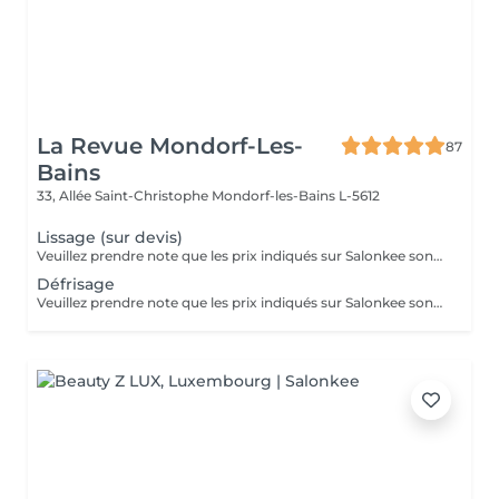
La Revue Mondorf-Les-
87
Bains
33, Allée Saint-Christophe
Mondorf-les-Bains L-5612
Lissage (sur devis)
Veuillez prendre note que les prix indiqués sur Salonkee sont communiqués à titre informatif et s'entendent de base. Ces derniers sont susceptibles de varier selon le diagnostic réalisé à votre arrivée au salon et l'expertise du professionnel à qui vous confiez votre beauté. Dans tous les cas, un devis précis vous sera proposé et toutes réalisations de prestations seront effectuées avec votre accord. Un grand merci d'avance pour votre compréhension. Au plaisir de vous recevoir très vite.
Défrisage
Veuillez prendre note que les prix indiqués sur Salonkee sont communiqués à titre informatif et s'entendent de base. Ces derniers sont susceptibles de varier selon le diagnostic réalisé à votre arrivée au salon et l'expertise du professionnel à qui vous confiez votre beauté. Dans tous les cas, un devis précis vous sera proposé et toutes réalisations de prestations seront effectuées avec votre accord. Un grand merci d'avance pour votre compréhension. Au plaisir de vous recevoir très vite.