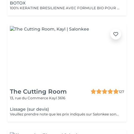
BOTOX
100% KERATINE BRESILIENNE AVEC FORMULE BIO POUR EFFET NOURRISANT , BRILLANT ET REDUCTEUR DE FRIZZOTIS
The Cutting Room
127
13, rue du Commerce
Kayl 3616
Lissage (sur devis)
Veuillez prendre note que les prix indiqués sur Salonkee sont communiqués à titre informatif et s'entendent de base. Ces derniers sont susceptibles de varier selon le diagnostic réalisé à votre arrivée au salon et l'expertise du professionnel à qui vous confiez votre beauté. Dans tous les cas, un devis précis vous sera proposé et toutes réalisations de prestations seront effectuées avec votre accord. Un grand merci d'avance pour votre compréhension. Au plaisir de vous recevoir très vite.