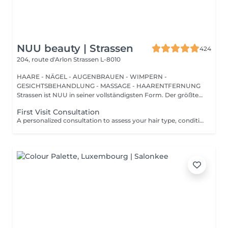
NUU beauty | Strassen
424
204, route d'Arlon
Strassen L-8010
HAARE - NÄGEL - AUGENBRAUEN - WIMPERN -
GESICHTSBEHANDLUNG - MASSAGE - HAARENTFERNUNG
Strassen ist NUU in seiner vollständigsten Form. Der größte
Sal...
First Visit Consultation
A personalized consultation to assess your hair type, condition, and goals helping us recommend the perfect treatments, color, or cut to suit your style and lifestyle.