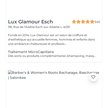
Lux Glamour Esch
340
118, Rue de l'Azette
Esch-sur-Alzette L-4010
Fondé en 2014, Lux Glamour est un salon de coiffure et
d'esthétique qui accueille femmes, hommes et enfants dans
une ambiance chaleureuse et professio...
Traitement MicroCapillaire
Des soins ou produits complémentaires (shampoing, masques, hydratations profondes, fixateurs, etc.) peuvent être suggérés lors de votre venue, selon l'état de vos cheveux et vos objectifs beauté. Ces compléments ne figurent pas dans la réservation en ligne. Ces options peuvent entraîner un coût supplémentaire, toujours communiqué clairement avant toute application.