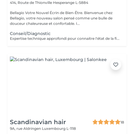
414, Route de Thionville
Hesperange L-5884
Bellagio Votre Nouvel Écrin de Bien-Être. Bienvenue chez
Bellagio, votre nouveau salon pensé comme une bulle de
douceur chaleureuse et confortable. I...
Conseil/Diagnostic
Expertise technique approfondi pour connaitre l'état de la fibre capillaire et diagnostic il vous aide à choisir une coupe et coiffage adapté à votre morphologie. Nous travaillons exclusivement avec un produit breveté de coloration permanente professionnelle sans ammoniaque, enrichie en caviar et en kératine. Elle offre des résultats intenses, homogènes et durables tout en respectant la fibre capillaire. Sa formule assure une couverture optimale des cheveux blancs, une excellente tenue et une brillance remarquable. Pour les blond la formule infusée d'actifs cosmétiques végétaux hydratants et protecteurs, permet un travail d'éclaircissement profond tout en douceur.
Scandinavian hair
18
9A, rue Aldringen
Luxembourg L-1118