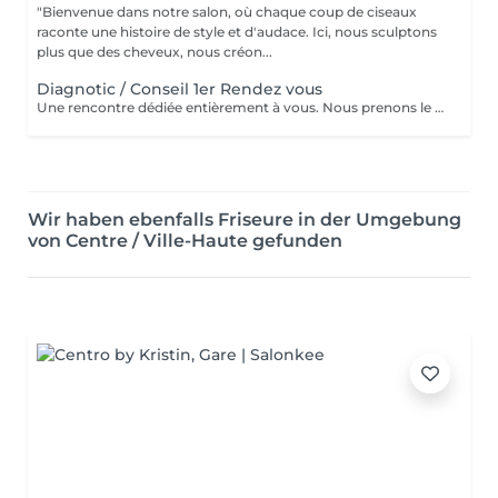
"Bienvenue dans notre salon, où chaque coup de ciseaux
raconte une histoire de style et d'audace. Ici, nous sculptons
plus que des cheveux, nous créon...
Diagnotic / Conseil 1er Rendez vous
Une rencontre dédiée entièrement à vous. Nous prenons le temps d'analyser votre chevelure, de comprendre vos habitudes et d'échanger sur vos envies pour définir ensemble la routine et le style qui vous correspondent vraiment. Un moment privilégié pour poser les bases d'un suivi sur mesure.
Wir haben ebenfalls Friseure in der Umgebung
von Centre / Ville-Haute gefunden