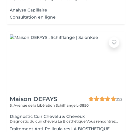
Analyse Capillaire
Consultation en ligne
Maison DEFAYS
252
5, Avenue de la Libération
Schifflange L-3850
Diagnostic Cuir Chevelu & Cheveux
Diagnostic du cuir chevelu La Biosthétique Vous rencontrez des problèmes au niveau du cuir chevelu ? Cheveux gras, pellicules, démangeaisons ou sécheresse cutanée ? Profitez de notre diagnostic professionnel du cuir chevelu pour identifier les causes et trouver des solutions adaptées à vos besoins. Grâce à une analyse précise, nous vous proposons des recommandations personnalisées pour retrouver un cuir chevelu sain et équilibré. N'hésitez pas à réserver votre rendez-vous dès maintenant
Traitement Anti-Pelliculaires LA BIOSTHETIQUE