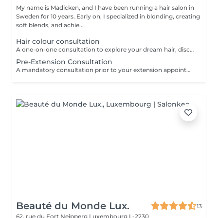
My name is Madicken, and I have been running a hair salon in
Sweden for 10 years. Early on, I specialized in blonding, creating
soft blends, and achie...
Hair colour consultation
A one-on-one consultation to explore your dream hair, discuss colour possibilities, pricing, and create a tailored plan to achieve the best result for you.
Pre-Extension Consultation
A mandatory consultation prior to your extension appointment. During this session we will assess your hair, discuss your desired look, color match, and determine the right amount of hair needed. This ensures a flawless result and allows us to order the perfect extensions for you. Please note: installation cannot be booked without a consultation first
Beauté du Monde Lux.
13
62, rue du Fort Neipperg
Luxembourg L-2230