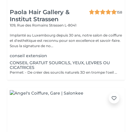
Paola Hair Gallery &
158
Institut Strassen
109, Rue des Romains
Strassen L-8041
Implanté au Luxembourg depuis 30 ans, notre salon de coiffure
et d'esthétique est reconnu pour son excellence et savoir-faire.
Sous la signature de no...
conseil extension
CONSEIL GRATUIT SOURCILS, YEUX, LEVRES OU
CICATRICES
Permet: - De créer des sourcils naturels 3D en trompe l'oeil en poils pour parfaire une ligne déjà existante en effet poudré. - De définir et volumiser vos lèvres dans des teintes nuées ou donner un effet légèrement maquillé. - Pour les yeux vous pouvez opter pour un trait fin au ras des cils pour un résultat discret ou un liner poudré pour un effet raffiné. Il est également possible de corriger des cicatrices. Notre esthéticienne Elodie pratique la micropigmentation digitale à ne pas confondre avec le microblading ( lame manuelle ) depuis plus de 10 ans. Pas d'effets tatouage, pas de pigments qui virent, pas de cicatrices. Cette méthode ne crée pas de cicatrices et permet d'insérer le pigment de manière douce dans la peau. Les pigments utilisés ne virent pas dans le temps et Elodie vous promet un résultat raffiné et non un effet marqué style "tatouage". Nous vous proposons un rendez-vous conseil gratuit afin de visualiser l'effet avec du maquillage et d'obtenir les réponses à vos questions.