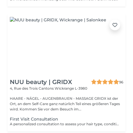
NUU beauty | GRIDX
96
4, Rue des Trois Cantons
Wickrange L-3980
HAARE - NÄGEL - AUGENBRAUEN - MASSAGE GRIDX ist der
Ort, an dem Self-Care ganz natürlich Teil eines größeren Tages
wird. Kommen Sie vor dem Besuch im...
First Visit Consultation
A personalized consultation to assess your hair type, condition, and goals helping us recommend the perfect treatments, color, or cut to suit your style and lifestyle.