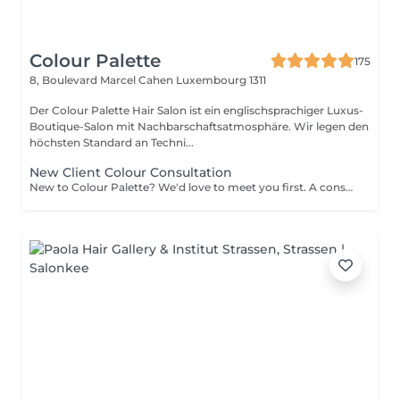
Colour Palette
175
8, Boulevard Marcel Cahen
Luxembourg 1311
Der Colour Palette Hair Salon ist ein englischsprachiger Luxus-
Boutique-Salon mit Nachbarschaftsatmosphäre. Wir legen den
höchsten Standard an Techni...
New Client Colour Consultation
New to Colour Palette? We'd love to meet you first. A consultation is required before booking any new colour service, including highlights, balayage, blonding, and colour transformations. During your consultation, we'll discuss your hair goals, assess your hair, and create a personalised colour plan together. Solid root retouch appointments are exempt from this requirement. Ideal for: Major colour changes Colour corrections First-time lightening or blonding Extension inquiries Unsure clients