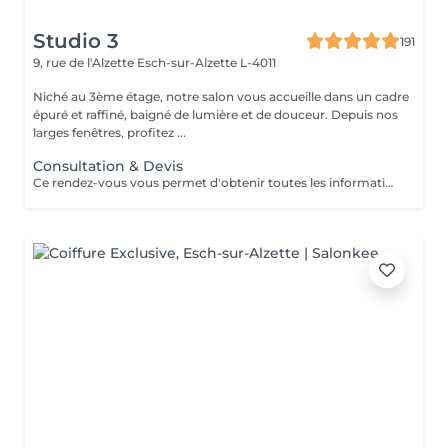
Studio 3
191
9, rue de l'Alzette
Esch-sur-Alzette L-4011
Niché au 3ème étage, notre salon vous accueille dans un cadre
épuré et raffiné, baigné de lumière et de douceur. Depuis nos
larges fenêtres, profitez ...
Consultation & Devis
Ce rendez-vous vous permet d'obtenir toutes les informations nécessaires avant votre prestation : - conseils personnalisés - étude de vos besoins - diagnostic du cheveu Le montant de la consultation sera déduit de votre prestation finale si vous réservez immédiatement après ce rendez-vous.