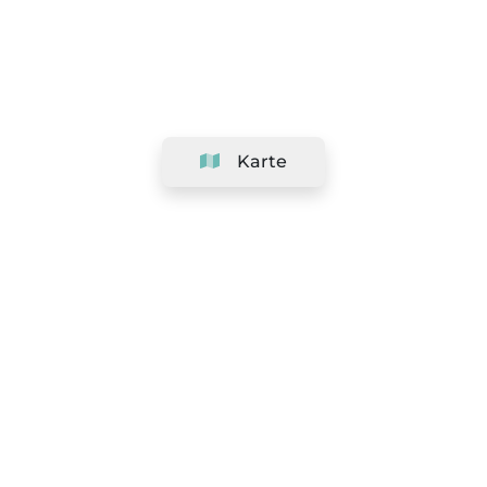
Karte
Unternehmen
Support
Team
&
Jobs
Ihr Geschäft hinzufügen
Rechtlich