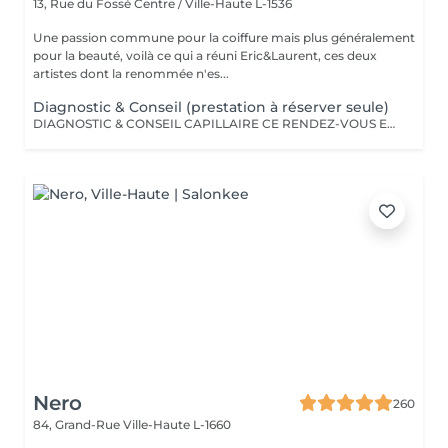
13, Rue du Fossé
Centre / Ville-Haute L-1536
Une passion commune pour la coiffure mais plus généralement
pour la beauté, voilà ce qui a réuni Eric&Laurent, ces deux
artistes dont la renommée n'es...
Diagnostic & Conseil (prestation à réserver seule)
DIAGNOSTIC & CONSEIL CAPILLAIRE CE RENDEZ-VOUS EST EXCLUSIVEMENT RÉSERVÉ À UNE PREMIÈRE RENCONTRE AVEC NOTRE EXPERT CAPILLAIRE AFIN DE RÉALISER UN DIAGNOSTIC PERSONNALISÉ DE VOS CHEVEUX ET DE VOTRE CUIR CHEVELU. CETTE CONSULTATION DOIT ÊTRE RÉSERVÉE SEULE ET NE PEUT ÊTRE ASSOCIÉE À AUCUNE AUTRE PRESTATION OU RÉSERVATION. À L'ISSUE DE CET ÉCHANGE, UN ACCOMPAGNEMENT ET DES RECOMMANDATIONS ADAPTÉS À VOS BESOINS POURRONT VOUS ÊTRE PROPOSÉS. Diagnostic & Conseil Capillaire Prenez un moment privilégié pour échanger autour de vos cheveux, de vos envies et de vos habitudes. Lors de ce rendez-vous, nous réalisons un diagnostic personnalisé du cuir chevelu et de la fibre capillaire, nous vous orientons vers les coupes, couleurs et traitements les plus adaptés à votre image, à votre routine et à la beauté naturelle de vos cheveux. Nous vous apportons également des conseils personnalisés sur l'entretien à la maison ainsi que sur les produits les plus adaptés à vos besoins pour prolonger les résultats et préserver la beauté de vos cheveux au quotidien. Ce moment permet aussi de répondre à toutes vos questions et de construire ensemble un résultat entièrement sur mesure.
Nero
260
84, Grand-Rue
Ville-Haute L-1660