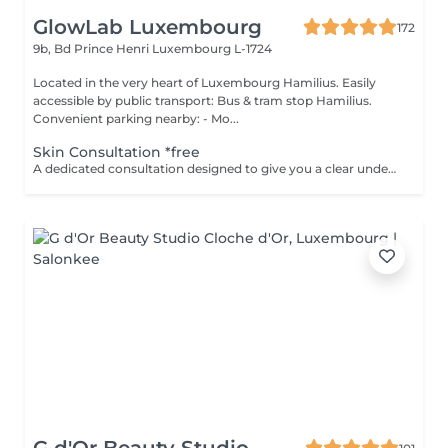
GlowLab Luxembourg
172
9b, Bd Prince Henri
Luxembourg L-1724
Located in the very heart of Luxembourg Hamilius. Easily
accessible by public transport: Bus & tram stop Hamilius.
Convenient parking nearby: - Mo...
Skin Consultation *free
A dedicated consultation designed to give you a clear understanding of your skin and how to treat it effectively. During your visit we: - assess your skin condition - identify key concerns - discuss your goals - review your current skincare routine - recommend products and treatments tailored specifically to your skin This is a space to ask questions, gain clarity, and build a plan that feels right without pressure or obligation. Clear guidance. Honest recommendations. A plan you can trust. Start your GLOW journey with us.