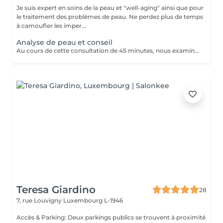
Je suis expert en soins de la peau et "well-aging" ainsi que pour
le traitement des problèmes de peau. Ne perdez plus de temps
à camoufler les imper...
Analyse de peau et conseil
Au cours de cette consultation de 45 minutes, nous examinons les besoins de ta peau et déterminons quels produits de notre gamme te conviennent le mieux. La consultation coûte 50 €, mais ce montant t'est entièrement remboursé si tu achètes des produits pour un montant minimum de 50 €. En d'autres termes, si tu choisis les produits qui te conviennent, ce rendez-vous est gratuit pour toi.
Teresa Giardino
28
7, rue Louvigny
Luxembourg L-1946
Accès & Parking: Deux parkings publics se trouvent à proximité