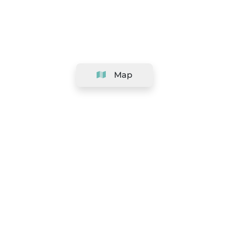
Map
Company
Support
Team
&
Careers
Information for salons
Legal