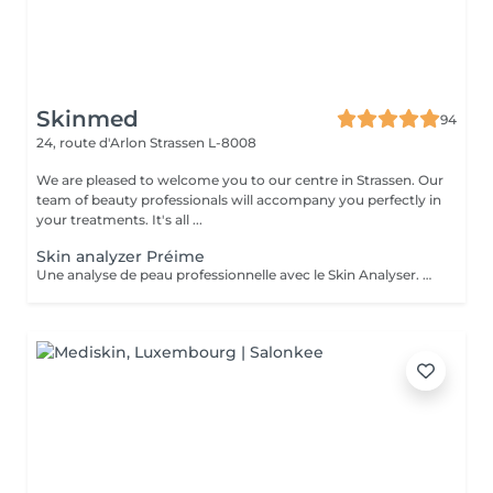
Skinmed
94
24, route d'Arlon
Strassen L-8008
We are pleased to welcome you to our centre in Strassen. Our
team of beauty professionals will accompany you perfectly in
your treatments. It's all ...
Skin analyzer Préime
Une analyse de peau professionnelle avec le Skin Analyser. Offrez à votre peau le diagnostic qu'elle mérite grâce à notre Skin Analyser de haute technologie. Dans notre salon, nous utilisons un appareil de pointe pour réaliser une analyse complète et précise de votre peau : hydratation, élasticité, texture, taches pigmentaires, pores dilatés, rides, sébum rien n'échappe à notre expertise. Comment ça se passe ? -Un diagnostic rapide et indolore -Des résultats instantanés sur écran -Un bilan complet et des conseils sur mesure Objectif : comprendre votre peau en profondeur pour optimiser vos soins esthétiques. Offre exclusive : le diagnostic Skin Analyzer vous est remboursé lors de votre premier traitement de la cure de soins proposée !