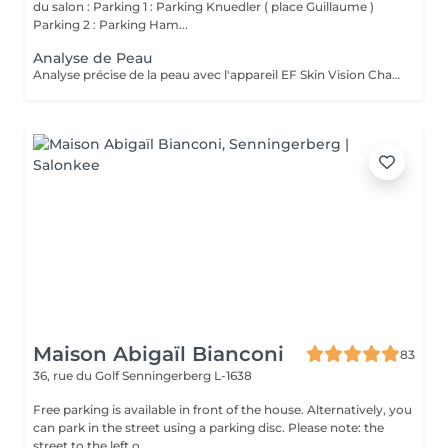
du salon : Parking 1 : Parking Knuedler ( place Guillaume )
Parking 2 : Parking Ham...
Analyse de Peau
Analyse précise de la peau avec l'appareil EF Skin Vision Chaque peau étant unique, nous analysons ensemble les besoins actuels de votre peau. L'appareil diagnostic effectue une analyse complète. Il détermine l'identité de votre peau en quelques minutes, en se basant sur 9 paramètres spécifiques: hydratation, excès de sébum, élasticité, desquamation, pores, taches pigmentaires, rides pattes d'oie, rides du front, couperose.
Maison Abigaïl Bianconi
83
36, rue du Golf
Senningerberg L-1638
Free parking is available in front of the house. Alternatively, you
can park in the street using a parking disc. Please note: the
street to the left o...