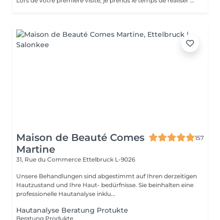
Lors de votre première visite, je prends le temps de réaliser pour vous un bilan de peau complet accompagné d'un questionnaire personnalisé, afin de comprendre votre type et l'état de votre peau. Cette étape me permet de vous offrir des soins sur mesure et des recommandations personnalisées, pour révéler toute la beauté et l'éclat naturel de votre peau. Découvrez l'ensemble de mes rituels et prestations exclusives sur: www.eclat-feminin.lu - SCROLLER VERS LE HAUT - DESCRIPTION -
Maison de Beauté Comes
157
Martine
31, Rue du Commerce
Ettelbruck L-9026
Unsere Behandlungen sind abgestimmt auf Ihren derzeitigen
Hautzustand und Ihre Haut- bedürfnisse. Sie beinhalten eine
professionelle Hautanalyse inklu...
Hautanalyse Beratung Protukte
Beratung Produkte