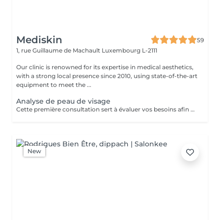
Mediskin
59
1, rue Guillaume de Machault
Luxembourg L-2111
Our clinic is renowned for its expertise in medical aesthetics,
with a strong local presence since 2010, using state-of-the-art
equipment to meet the ...
Analyse de peau de visage
Cette première consultation sert à évaluer vos besoins afin de vous guider vers les soins sur mesure qui répondront au mieux. À cette occasion, toutes les informations nécessaires, telles que les contre-indications, les résultats attendus et autres détails importants, vous seront fournies pour assurer une prise en charge optimale et vous garantir un suivi personnalisé.
New