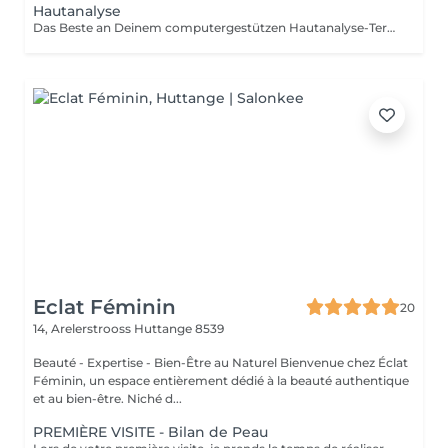
Hautanalyse
Das Beste an Deinem computergestützen Hautanalyse-Termin: Ab einem Produkteinkauf von 80 € ist die professionelle Hautanalyse im Wert von 49 € für Dich kostenlos. Nutze Deinen Termin, um Deine Haut besser kennenzulernen und die perfekt abgestimmten Produkte für Deine individuellen Hautbedürfnisse zu entdecken.
Eclat Féminin
20
14, Arelerstrooss
Huttange 8539
Beauté - Expertise - Bien-Être au Naturel Bienvenue chez Éclat
Féminin, un espace entièrement dédié à la beauté authentique
et au bien-être. Niché d...
PREMIÈRE VISITE - Bilan de Peau