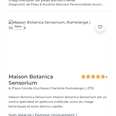
Diagnostique de peau personnalisé
Diagnostic de Peau & Routine Skincare Personnalisée Accordez à votre peau l'attention qu'elle mérite grâce à un accompagnement entièrement sur mesure. Pendant 1 heure, nous prenons le temps d'analyser votre peau en profondeur afin d'identifier précisément votre type de peau ainsi que son état actuel. Cet échange me permet de comprendre vos habitudes, votre mode de vie et vos objectifs, afin de vous proposer des solutions réellement adaptées. À l'issue de ce diagnostic, vous bénéficiez de : * Une routine skincare personnalisée à domicile, simple, efficace et adaptée à votre quotidien * Une sélection de produits ciblés, parfaitement adaptés à votre peau * Des conseils professionnels pour améliorer durablement la qualité de votre peau * Un plan de soins en institut, conçu sur mesure pour optimiser vos résultats Chaque recommandation est pensée pour s'intégrer facilement à votre mode de vie, avec une approche réaliste et progressive.
New
Maison Botanica
4
Sensorium
6, Place Grande-Duchesse Charlotte
Rumelange L-3710
Maison Botanica Sensorium Maison Botanica Sensorium est un
centre spécialisé en pédicure médicale, soins du visage
botaniques et soins dermo-capillai...
Soin Vajacial ( Femme Uniquement )