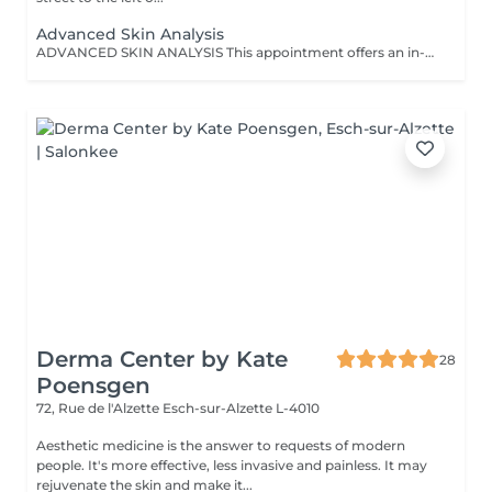
Advanced Skin Analysis
ADVANCED SKIN ANALYSIS This appointment offers an in-depth skin analysis, combining professional expertise with technology-assisted diagnostics. With this analysis tool, it is possible to precisely observe the skin's true condition and identify various concerns such as dehydration, sensitivity, imperfections, enlarged pores, pigmentation spots, UV damage, or early signs of aging. This approach goes beyond traditional observation, providing a reliable and accurate diagnosis. At the end of the appointment, a personalized care plan is proposed to guide you toward the most appropriate treatments or protocols. An essential appointment to better understand your skin and implement a targeted, coherent, and effective skincare strategy. DEDUCTIBLE WHEN STARTING A PROTOCOL OR PURCHASING SUITABLE PRODUCTS (from 3 products).
Derma Center by Kate
28
Poensgen
72, Rue de l'Alzette
Esch-sur-Alzette L-4010
Aesthetic medicine is the answer to requests of modern
people. It's more effective, less invasive and painless. It may
rejuvenate the skin and make it...