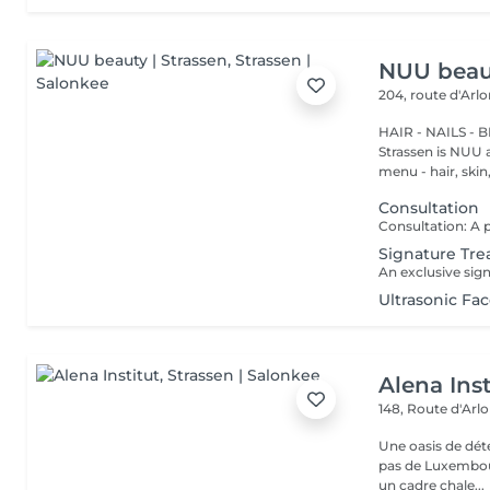
NUU beaut
204, route d'Arl
HAIR - NAILS - 
Strassen is NUU a
menu - hair, skin, 
Consultation
Signature Tre
Ultrasonic Fa
Alena Inst
148, Route d'Arl
Une oasis de détent
pas de Luxembour
un cadre chale...