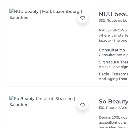
NUU beaut
332, Route de 
NAILS - BROWS -
where it all star
beauty - the one t
Consultation
Signature Tre
Facial Treatm
So Beauty 
130, Route d'Arl
Depuis 2019, nos
accueillent dans
votre bien-être et 