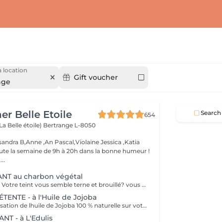
 location
Gift voucher
nge
er Belle Etoile
Search
654
La Belle étoile)
Bertrange L-8050
andra B,Anne ,An Pascal,Violaine Jessica ,Katia
oute la semaine de 9h à 20h dans la bonne humeur !
..
NT au charbon végétal
Fait peau neuve!! Votre teint vous semble terne et brouillé? vous ressentez le besoin de nettoyer votre peau ?.Ce soin nettoyant s'adresse à vous. Il permettra de traiter votre peau sans la décaper. Purifié et detoxifiie votre visage retrouve un teint unifié, frais et lumineux. Une vraie bouffée d'oxygène pour votre peau !! Idéal pour les peaux mixtes à Grasses
NTE - à l'Huile de Jojoba
Découvrez la sensation de lhuile de Jojoba 100 % naturelle sur votre peau. Nourrie, votre peau retrouve tout son confort. Libéré de ses tensions grâce aux mains habiles de notre esthéticienne, votre visage est détendu. Bénéfices : Nourrie, votre peau retrouve tout son confort.
T - à L'Edulis