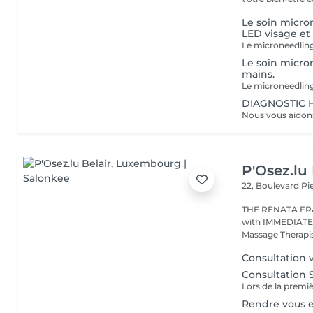
Le soin micr
LED visage et
Le soin micro
mains.
DIAGNOSTIC 
P'Osez.lu 
22, Boulevard P
THE RENATA FRANCA METHOD 
with IMMEDIATE RESULT from the first s
Massage Therapist
Consultation 
Consultation
Rendre vous e