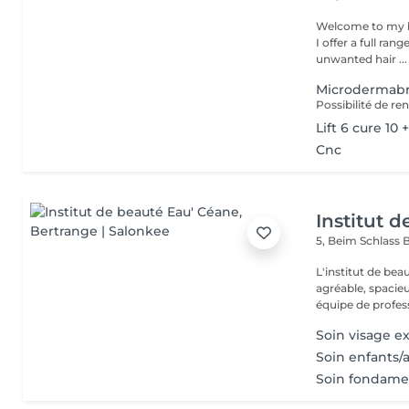
Welcome to my b
I offer a full ran
unwanted hair ...
Microdermabr
Lift 6 cure 10 +
Cnc
Institut 
5, Beim Schlass
B
L'institut de be
agréable, spacieu
équipe de profess
Soin visage e
Soin enfants/
Soin fondamen