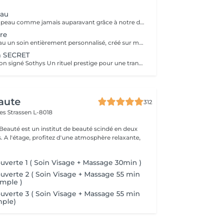
eau
Découvrez votre peau comme jamais auparavant grâce à notre diagnostic cutané avancé. À l'aide d'un analyseur professionnel et de l'oeil expert de votre esthéticienne, nous évaluons différents paramètres essentiels tels que l'hydratation, le sébum, la profondeur des rides , l'état de votre barrière cutané et beaucoup d'autre mesures afin d'obtenir une vision précise de l'état de votre peau. Cette analyse nous permet de cibler vos besoins réels et de vous orienter vers les soins et les produits les plus adaptés pour optimiser vos résultats. Un véritable point de départ pour construire une routine beauté efficace et personnalisée. Diagnostic offert lorsqu'il est réalisé dans le cadre d'un soin ou à l'achat de produits.
re
Offrez à votre peau un soin entièrement personnalisé, créé sur mesure par votre experte Sothys selon ses besoins du moment. Grâce à un analyseur professionnel et à l'il expert de votre esthéticienne, nous évaluons différents paramètres essentiels : hydratation, sébum, profondeur des rides, état de la barrière cutanée et bien d'autres mesures. Ce diagnostic précis permet d'identifier les besoins réels de votre peau et d'adapter chaque étape du soin : nettoyage profond, exfoliation ciblée, modelage expert, masque haute performance et sélection d'actifs Sothys selon votre objectif hydratation, éclat, apaisement, anti-âge ou pureté. Un seul soin, des milliers de possibilités, pour rééquilibrer votre peau et révéler un teint plus lumineux, plus lisse et plus uniforme dès la première séance. Un véritable point de départ pour construire une routine beauté efficace, avec des soins et des produits parfaitement adaptés à votre peau.
m SECRET
Le soin d'exception signé Sothys Un rituel prestige pour une transformation visible de la peau et une expérience sensorielle incomparable. Ce soin d'exception combine des manoeuvres expertes Sothys, des textures nobles, un double modelage visage sur-mesure et un masque haute performance pour lisser, repulper et illuminer intensément la peau. Grâce à une séquence unique de gestes précis et enveloppants, le Rituel Secret offre un moment de lâcher-prise total et des résultats visibles dès la première séance : peau éclatante, lissée, revitalisée et profondément nourrie. Un soin rare, élégant, pensé pour les clientes exigeantes qui recherchent : - une expérience prémium, - des résultats anti-âge visibles rapidement, - un moment d'exception, hors du temps, réservé aux instituts experts Sothys.
aute
312
mes
Strassen L-8018
 Beauté est un institut de beauté scindé en deux
xante,
verte 1 ( Soin Visage + Massage 30min )
verte 2 ( Soin Visage + Massage 55 min
mple )
verte 3 ( Soin Visage + Massage 55 min
mple)