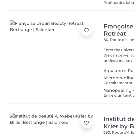
Françoise
Retreat
80, Route de Lo
Enter the univers
We can deliver 
professionalism ..
Aquaderm Puri
Microneedlin
Nanopeeling 
Institut 
Krier by Bi
290, Route d'Arlo