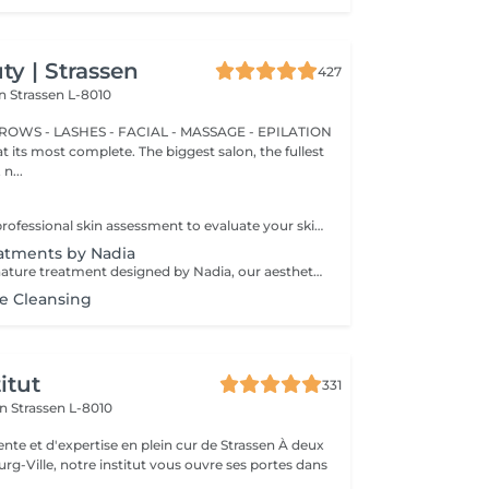
y | Strassen
427
on
Strassen L-8010
BROWS - LASHES - FACIAL - MASSAGE - EPILATION
t its most complete. The biggest salon, the fullest
n...
Consultation: A professional skin assessment to evaluate your skin condition, discuss your concerns, and recommend the most suitable treatments and home care routine. Consultation&First Procedure: A professional skin assessment to evaluate your skin condition, discuss your concerns, and recommend the most suitable treatments and home care routine. Followed by a customised treatment designed to address your skin's immediate needs. The price will depend on the type of procedure.
atments by Nadia
An exclusive signature treatment designed by Nadia, our aesthetician, for the delicate eye and neck area. It delivers intensive hydration and improves skin elasticity, helping to restore firmness, smoothness, and a visibly refreshed appearance. The treatment helps reduce the appearance of fine lines, provides a gentle brightening effect around the eyes, and creates a natural lifting result for a more rested and youthful look. Another combination is eye- and neck-intensive hydration with a full facial treatment. This combination is ideal for clients seeking full-face care and an instantly refreshed, healthy look.
ce Cleansing
itut
331
on
Strassen L-8010
e et d'expertise en plein cur de Strassen À deux
g-Ville, notre institut vous ouvre ses portes dans