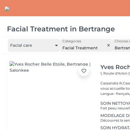
Facial Treatment
in
Bertrange
Categories
Choose a
Facial care
Facial Treatment
Bertra
Yves Roch
1, Route d'Arlon (
Cassandra R,Cass
vous accueille t
Langue : français,.
SOIN NETTOYA
MODELAGE DÉTE
SOIN HYDRATAN