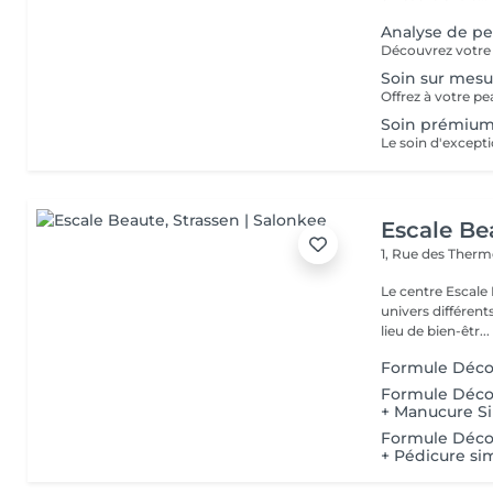
Analyse de p
Soin sur mesu
Soin prémiu
Escale Be
1, Rue des Ther
Le centre Escale
univers différents. A l'étage, profitez d'une atmosphère rela
lieu de bien-êtr...
Formule Décou
Formule Décou
+ Manucure Si
Formule Décou
+ Pédicure si