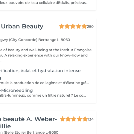
Profitez des fabuleux pouvoirs de leau cellulaire dEdulis, précieuse source dhydratation continue. Après la brumisation du Sérum concentré en eau cellulaire, le Masque Crème ressourçant se transforme en une texture soyeuse qui fond sur votre peau sous le délicat modelage de notre esthéticienne. Bénéfices : Gorgée deau, votre peau retrouve douceur, souplesse et éclat. Retrouvez le confort dune peau hydratée en continu.
 Urban Beauty
250
ngwy (City Concorde)
Bertrange L-8060
e of beauty and well-being at the Institut Françoise.
you A relaxing experience with our know-how and
.
fication, éclat et hydratation intense
g
Ce traitement stimule la production de collagène et d'élastine grâce à de fines aiguilles, améliorant ainsi le teint, la fermeté et l'éclat de la peau. Son efficacité est décuplée lorsqu'il est associé à des substances régénératrices comme le PDRN , Les Cyto-Pep les Exosomes , qui favorisent la réparation tissulaire, l'hydratation et le renforcement de la peau. Même les jeunes de 20 à 30 ans peuvent bénéficier de ces traitements préventifs, appelés préjuvénition , pour conserver une peau ferme et élastique au fil du temps.
+Microneedling
Envie d'un teint ultra-lumineux, comme un filtre naturel ? Le combo nanopeeling + microneedling est la solution ! Ensemble, ils exfolient en douceur, boostent le collagène et révèlent une peau zéro défaut, ultra-éclatante. Découvrez une peau ultra-lisse, hydratée et prête à capter la lumière .Parce qu'une peau bien préparée, c'est la clé pour un glow irrésistible même sans filtre !
de beauté A. Weber-
134
llie
n (Belle Etoile)
Bertrange L-8050