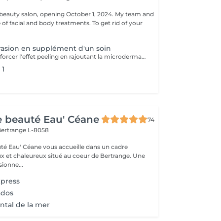
eauty salon, opening October 1, 2024. My team and
ge of facial and body treatments. To get rid of your
asion en supplément d'un soin
Possibilité de renforcer l'effet peeling en rajoutant la microdermabrasion au début du soin.
 1
de beauté Eau' Céane
74
ertrange L-8058
auté Eau' Céane vous accueille dans un cadre
x et chaleureux situé au coeur de Bertrange. Une
ionne...
xpress
ados
tal de la mer