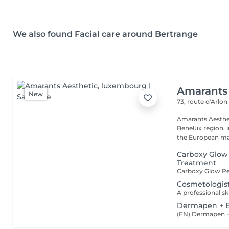
We also found Facial care around Bertrange
Amarants 
New
73, route d'Arlo
Amarants Aesthet
Benelux region, 
the European mar
Carboxy Glow
Treatment
Cosmetologist
Dermapen + E