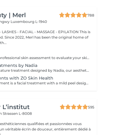
y | Merl
788
Longwy
Luxembourg L-1940
 LASHES - FACIAL - MASSAGE - EPILATION This is
ted. Since 2022, Merl has been the original home of
h...
Consultation: A professional skin assessment to evaluate your skin condition, discuss your concerns, and recommend the most suitable treatments and home care routine. Consultation&First Procedure: A professional skin assessment to evaluate your skin condition, discuss your concerns, and recommend the most suitable treatments and home care routine. Followed by a customised treatment designed to address your skin's immediate needs. The price will depend on the type of procedure.
atments by Nadia
An exclusive signature treatment designed by Nadia, our aesthetician, for the delicate eye and neck area. It delivers intensive hydration and improves skin elasticity, helping to restore firmness, smoothness, and a visibly refreshed appearance. The treatment helps reduce the appearance of fine lines, provides a gentle brightening effect around the eyes, and creates a natural lifting result for a more rested and youthful look. Another combination is eye- and neck-intensive hydration with a full facial treatment. This combination is ideal for clients seeking full-face care and an instantly refreshed, healthy look.
ents with ZO Skin Health
Anti-Aging Treatment is a facial treatment with a mild peel designed to restore hydration, smooth dry, rough texture, soften lines and strengthen skin to prevent future aging and skin damage. Redness Treatment is a facial treatment with a mild peel designed to calm skin and minimize symptoms associated with red, sensitized skin, including rosacea. Ultra Hydration Treatment is a facial treatment with a mild peel designed to soothe skin and restore hydration in dry, dehydrated skin. Skin Brightening Treatment is a facial treatment with a mild peel designed to target mild discoloration and restore a more even skin tone. Acne + Oil Control Treatment is a facial treatment with a mild peel to decongest pores, absorb excess surface oil, target blemishes and prevent future breakouts. Enzyme Facial Treatment is a gentle, effective facial treatment with enzymatic exfoliation to revive dull skin, replenish hydration, soothe skin and restore healthy skin barrier to strengthen skin. Stimulator Peel is the perfect lunchtime peel, gentle enough for all skin types. An effective blend of AHAs provide immediately healthier, glowing skin with no downtime. Added antioxidants and anti-irritants neutralize free radicals and calm the skin.
L’institut
595
on
Strassen L-8008
 esthéticiennes qualifiées et passionnées vous
 un véritable écrin de douceur, entièrement dédié à
...