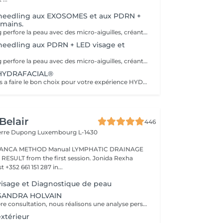
oneedling aux EXOSOMES et aux PDRN +
 mains.
Le microneedling perfore la peau avec des micro-aiguilles, créant des micro-canaux qui permettent à un sérum actif (PDRN ou exosomes) de pénétrer en profondeur dans le derme. C'est ce qu'on appelle un soin « biostimulateur » : on ne remplit pas, on stimule la peau pour qu'elle se régénère elle-même. L'association des exosomes et du PDRN (Polydésoxyribonucléotide) est une révolution anti-âge. Il représente le protocole de régénération cutanée le plus avancé en médecine esthétique. Cette synergie permet de stimuler le renouvellement cellulaire de façon accélérée, d'atténuer les cicatrices et de lifter le teint sans chirurgie. C'est une synergie régénératrice puissante, ces deux actifs maximisent la réparation tissulaire et l'éclat du teint. Idéale pour les peaux: matures , avec des dommages solaires importants, des cicatrices, une perte de fermeté. Soin plus puissant que le PDRN . Pour optimiser les effets du soin, nous appliquerons la lumière LED sur le visage. Profitez, également, d'un traitement anti-âge à la lumière Led pour les mains.
needling aux PDRN + LED visage et
Le microneedling perfore la peau avec des micro-aiguilles, créant des micro-canaux qui permettent à un sérum actif (PDRN ou exosomes) de pénétrer en profondeur dans le derme. C'est ce qu'on appelle un soin « biostimulateur » : on ne remplit pas, on stimule la peau pour qu'elle se régénère elle-même. Tandis que le sérum PDRN pénètre profondément pour stimuler la réparation cellulaire, accélérer la cicatrisation et booster la production de collagène. Pour optimiser les effets du soin, nous appliquerons la lumière LED sur le visage. Profitez, également, d'un traitement anti-âge à la lumière Led pour les mains.
HYDRAFACIAL®
Nous vous aidons a faire le bon choix pour votre expérience HYDRAFACIAL®
Belair
446
ierre Dupong
Luxembourg L-1430
Manual LYMPHATIC DRAINAGE
ession. Jonida Rexha
 +352 661 151 287 in...
visage et Diagnostique de peau
 SANDRA HOLVAIN
Lors de la première consultation, nous réalisons une analyse personnalisée de votre peau et de votre routine cosmétique. Nous définissons ensuite un plan de traitement sur mesure, adapté à vos besoins et à vos objectifs.
xtérieur