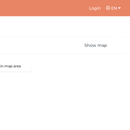
Login
EN
Show map
 in map area