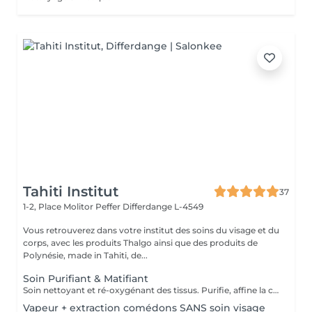
Tahiti Institut
37
1-2, Place Molitor Peffer
Differdange L-4549
Vous retrouverez dans votre institut des soins du visage et du
corps, avec les produits Thalgo ainsi que des produits de
Polynésie, made in Tahiti, de...
Soin Purifiant & Matifiant
Soin nettoyant et ré-oxygénant des tissus. Purifie, affine la couche cornée, resserre les pores et matifie grâce à des appareils professionnels et des produits choisis avec soin. Une détoxification du cuir chevelu est prévu également dans ce soin.
Vapeur + extraction comédons SANS soin visage