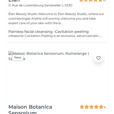
11, Rue de Luxembourg
Sandweiler L-5230
Élan Beauty Studio Welcome to Élan Beauty Studio, where our
cosmetologist Anette will warmly welcome you and take
expert care of your skin with the b...
Painless facial cleansing -Cavitation peeling
Ultrasonic Cavitation Peeling is an exclusive, advanced skin-cleansing ritual that combines cutting-edge ultrasound technology with exceptionally gentle, luxury care. The treatment delivers deep purification, instant freshness, and a visible improvement in skin quality all without irritation or downtime. Using the phenomenon of ultrasonic cavitation, microscopic air bubbles effectively remove dead skin cells, excess sebum, and impurities from the skin's surface. The result is a complexion that feels silky-smooth, perfectly cleansed, and naturally radiant. At the same time, the treatment stimulates microcirculation and supports the skin's natural regenerative processes. The Luxury Effect on Your Skin deeply cleansed, fresh, and luminous skin smoother, more refined skin texture reduced appearance of pores diminished blackheads and congestion improved firmness and elasticity enhanced absorption of active ingredients Indications skin in need of deep yet gentle cleansing sensitive and couperose-prone skin oily, combination, and problematic skin excess sebum and environmental impurities dull complexion and loss of radiance preparation of the skin for advanced skincare treatments Contraindications pregnancy pacemaker or metal implants cancer or active oncological conditions active skin inflammation or infection epilepsy recent skin damage or open wounds thrombosis The treatment is painless, comfortable, and deeply relaxing, making it an ideal luxury event-ready facial or a refined addition to an exclusive skincare program. For optimal and long-lasting results, a personalized treatment series is recommended.
New
Maison Botanica
4
Sensorium