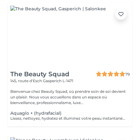
The Beauty Squad
79
145, route d'Esch
Gasperich L-1471
Bienvenue chez Beauty Squad, où prendre soin de soi devient
un plaisir. Nous vous accueillons dans un espace où
bienveillance, professionnalisme, luxe...
Aquaglo + (hydrafacial)
Lissez, nettoyez, hydratez et illuminez votre peau instantanément grâce à notre soin Aquaglo+ et sa technologie exclusive. Ce soin est une véritable innovation inégalable dans la revitalisation d'une peau éclatante,Aquaglo + est 100% personnalisable en fonction de chaque état de peau. 1 soin : 145€ Forfait 5 soins : 650€