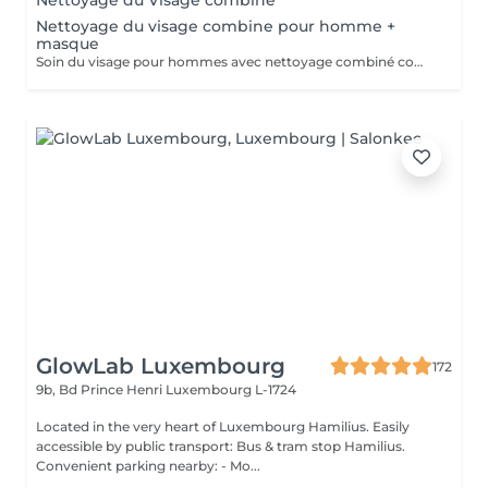
Nettoyage du Visage combine
Nettoyage du visage combine pour homme +
masque
Soin du visage pour hommes avec nettoyage combiné comprenant nettoyage en profondeur, exfoliation, extraction des impuretés, purification de la peau et application d'un masque adapté au type de peau. Le soin aide à éliminer les points noirs, l'excès de sébum et les cellules mortes, tout en hydratant et apaisant la peau. Idéal pour nettoyer la peau en profondeur, améliorer son apparence et retrouver une peau fraîche, propre et soignée.
GlowLab Luxembourg
172
9b, Bd Prince Henri
Luxembourg L-1724
Located in the very heart of Luxembourg Hamilius. Easily
accessible by public transport: Bus & tram stop Hamilius.
Convenient parking nearby: - Mo...