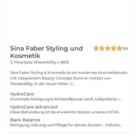
Sina Faber Styling und
159
Kosmetik
3, Moartplaz
Wasserbillig L-6635
Sina Faber Styling & Kosmetik ist ein modernes Kosmetikstudio
mit integriertem Beauty Concept Store im Herzen von
Wasserbillig, in der neuen Mitte. U...
HydroCare
Porentiefe Reinigung & Wirkstoffpower sanft, tiefgreifend, individuell. Diese Behandlung bringt deine Haut auf ein neues Level mit der innovativen HYDROcare Aqua Balance Technologie, entwickelt in Deutschland. Anders als herkömmliche Aquabrasion arbeitet HYDROcare nicht nur mit Wasser sondern mit hochkonzentrierten Flüssigkeiten, die gezielt auf deine Hautbedürfnisse abgestimmt sind. 4 präzise abgestimmte Schritte sorgen für eine Kombination aus sanfter Tiefenreinigung, Hauterneuerung, Detox und Wirkstoffversorgung ohne Irritation, aber mit maximalem Glow. Die 4 Schritte im Überblick: 1. CLEAN Sanfte Tiefenreinigung mit Spirulina Maxima Extrakt und Pentylene Glycol. Entfernt Schmutz, überschüssigen Talg & Unreinheiten, stärkt die Hautbarriere 2. PEEL Mildes Peeling mit Glykolsäure & Milchsäure. Verfeinert die Hautstruktur, löst abgestorbene Hautzellen und bereitet die Haut optimal auf Wirkstoffe vor 3. DETOX Klärende Tiefenreinigung mit Hamamelis & Kamillenextrakt. Beruhigt, wirkt entzündungshemmend & reduziert Unterlagerungen 4. REFRESH Intensive Versorgung mit niedermolekularer Hyaluronsäure & Vitamin C. Polstert auf, versorgt mit Feuchtigkeit und schenkt sofortige Strahlkraft Ergebnisse, die du spürst und siehst!
HydroCare Advanced
Diese Behandlung ist die erweiterte Version unseres HYDROcare-Facials und geht noch einen entscheidenden Schritt weiter: Neben den 4 klassischen Aqua-Steps sorgt eine gezielte Sauerstoff-Wirkstoffversorgung und eine Druckluftmassage dafür, dass die Haut nicht nur gereinigt und durchfeuchtet wird sondern in der Tiefe versorgt, aktiviert und nachhaltig gestärkt. 6 Schritte für echte Veränderung: 1. CLEAN Reinigung mit Spirulina & Pentylene Glycol 2. PEEL Milde Säurelösung mit Glykol- & Milchsäure 3. DETOX Talgregulation mit Kamille & Hamamelis 4. REFRESH Hyaluron & Vitamin C für Frische & Glow 5. OXYGEN GUN Tiefenwirksame Wirkstoffversorgung: Hochdosierte Essenzen werden mit feinem Sauerstoffnebel auf die Haut aufgebracht. Durch ihre besonders niedrige Molekularstruktur dringen die Wirkstoffe tief ein ideal zur intensiven Feuchtigkeitsversorgung, Anti-Aging oder Beruhigung. 6. DERMA PRESSURE Sanfte Druckluftmassage: Impulse per Druckluft massieren die Essenzen gezielt in tiefere Hautschichten. Besonders effizient, punktgenau und völlig schmerzfrei für langanhaltende Effekte und ein strahlendes Finish.
Back Balance
Reinigung, Klärung und Pflege für deinen Rücken - individuell & wirkungsvoll. Unreiner Rücken? Unterlagerungen Pickelmale oder kleine Entzündungen, die einfach nicht weggehen wollen? Die Haut am Rücken ist oft schwieriger zu pflegen und dabei genauso sensibel wie im Gesicht. Mit Back Balance bieten wir dir eine professionelle Tiefenreinigung des Rückens abgestimmt auf dein Hautbild und deine individuellen Bedürfnisse. Was erwartet dich? Diese Behandlung kombiniert modernste Reinigungstechniken mit regenerierender Pflege, um die obersten Hautschichten gezielt zu verfeinern und für die Ausreinigung vorzubereiten. Besonders geeignet bei: - Entzündlicher oder unreiner Rückenpartie Akne - hormonell bedingten Rückenausbrüchen - Verhornungen & Pigmentstörungen - Vor besonderen Anlässen (z.B. Sommer, Hochzeit, Rückenfrei-Outfits)