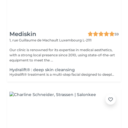
Mediskin
59
1, rue Guillaume de Machault
Luxembourg L-2111
Our clinic is renowned for its expertise in medical aesthetics,
with a strong local presence since 2010, using state-of-the-art
equipment to meet the ...
Hydralift® : deep skin cleansing
Hydralift® treatment is a multi-step facial designed to deeply cleanse, exfoliate, and hydrate. It is a skin rejuvenation method using hydrating and lifting agents to improve the appearance and texture of the skin. Advantages: -Deep hydration and improved skin elasticity. -Reduction of wrinkles and fine lines. -Reduction of skin imperfections. -Dark circles. Adaptability: -Hydralift® treatment is suitable for all skin types and is very popular for its skin benefits. Complementary Care: -To optimize treatment results and minimize social downtime, a phototherapy session is included. This helps reduce inflammation, stimulate collagen production, and improve skin healing. Contraindications: -Not recommended for pregnant or breastfeeding women. During the first session, we will establish your goals together and determine the type of peeling most suitable for your skin. For any questions, feel free to contact us or book a free consultation appointment.