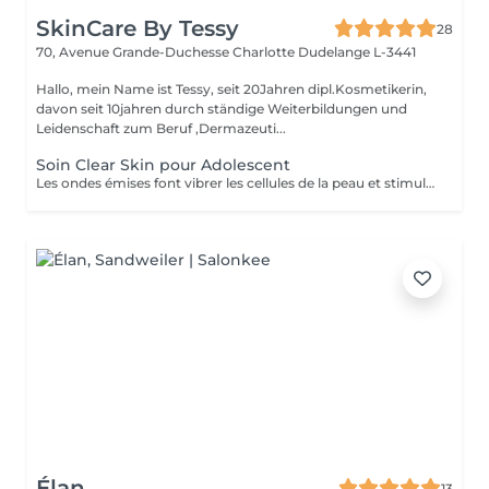
SkinCare By Tessy
28
70, Avenue Grande-Duchesse Charlotte
Dudelange L-3441
Hallo, mein Name ist Tessy, seit 20Jahren dipl.Kosmetikerin,
davon seit 10jahren durch ständige Weiterbildungen und
Leidenschaft zum Beruf ,Dermazeuti...
Soin Clear Skin pour Adolescent
Les ondes émises font vibrer les cellules de la peau et stimulent ainsi les processus de rajeunissement, de régénération et de réparation de la peau. - Traitement adapté à chaque besoin de la peau - Ultrasons continus et pulsés - Traitement combiné par lumière LED - Micro-massage de la peau - Décongestionnant - Amélioration de l'absorption des principes actifs - Amélioration ciblée de l'aspect de la peau. - Réduction des rides et ridules - Renforcement des tissus - Réduction des signes du vieillissement chronologique de la peau
Élan
13