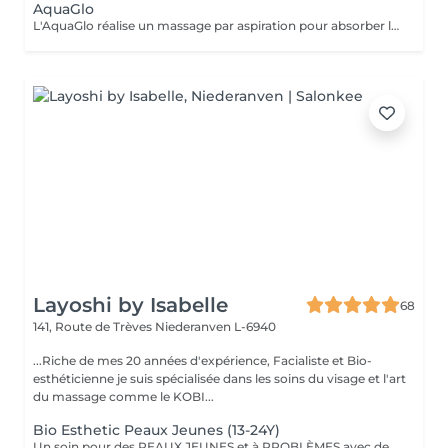
AquaGlo
L'AquaGlo réalise un massage par aspiration pour absorber les comédons, nettoyer la peau en profondeur, l'hydrater, l'oxygéner et l'exfolier. Cet appareil permet de stimuler la micro circulation ainsi que la division cellulaire. Résultats: un look frais, un teint éclatant, une peau hautement hydratée. Rajeunissement garanti ! Sur tous les types de peau, particulièrement avec des impuretés, des points noirs et/ou de l'acné.
Layoshi by Isabelle
68
141, Route de Trèves
Niederanven L-6940
...Riche de mes 20 années d'expérience, Facialiste et Bio-
esthéticienne je suis spécialisée dans les soins du visage et l'art
du massage comme le KOBI...
Bio Esthetic Peaux Jeunes (13-24Y)
Un soin pour des PEAUX JEUNES et à PROBLÈMES avec des produits 100% BIO (anti inflammatoire, calmant et cicatrisant). L'accent est mis sur le nettoyage avec désincrustation profonde des impuretés.