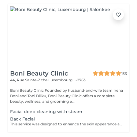
Boni Beauty Clinic
133
44, Rue Sainte-Zithe
Luxembourg L-2763
Boni Beauty Clinic Founded by husband-and-wife team Irena
Boni and Toni Blliku, Boni Beauty Clinic offers a complete
beauty, wellness, and grooming e...
Facial deep cleaning with steam
Back Facial
This service was designed to enhance the skin appearance and focus on any skin concerns that you may have. We start the service with the steam and hot towels cleansing.We follow with a double cleanse to remove all dirt and oil, exfoliation to help remove dead skin build up, extractions as needed, high frequency to kill acne causing bacteria, LED therapy that is customized for your specific skin concerns, a stress releasing back massage with a bacteria balancing mask is also included. We end each service with a toner, serum and moisturizer.