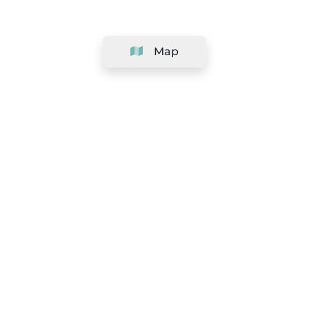
Map
Company
Support
Team
&
Careers
Information for salons
Legal
Exercise withdrawal right
Terms and conditions