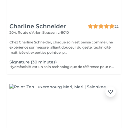
Charline Schneider
22
204, Route d'Arlon
Strassen L-8010
Chez Charline Schneider, chaque soin est pensé comme une
expérience sur mesure, alliant douceur du geste, technicité
maîtrisée et expertise pointue, p...
Signature (30 minutes)
Hydrafacial® est un soin technologique de référence pour nettoyer, purifier et hydrater la peau en profondeur. Son protocole exclusif repose sur 3 étapes essentielles : Nettoyer & exfolier Extraire & purifier Infuser & hydrater Résultat immédiat : une peau plus nette, plus lisse, plus lumineuse et durablement revitalisée. Ce soin n'est pas adapté aux femmes enceintes ou allaitantes, ainsi qu'aux personnes allergiques aux algues ou à l'aspirine.