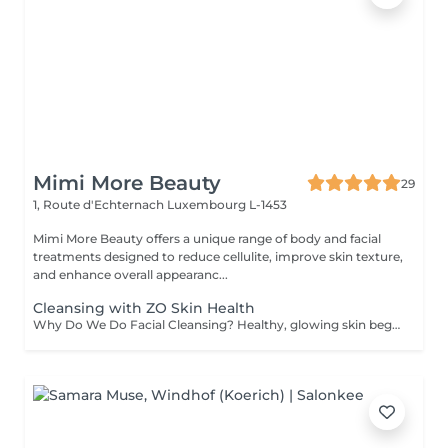
Mimi More Beauty
29
1, Route d'Echternach
Luxembourg L-1453
Mimi More Beauty offers a unique range of body and facial
treatments designed to reduce cellulite, improve skin texture,
and enhance overall appearanc...
Cleansing with ZO Skin Health
Why Do We Do Facial Cleansing? Healthy, glowing skin begins with proper cleansing. A professional facial cleansing goes beyond everyday washing, targeting impurities and buildup that regular skincare can't reach. Benefits of Facial Cleansing: - Removes dirt, excess oil, and dead skin cells - Unclogs pores and prevents breakouts - Stimulates blood circulation and skin renewal - Prepares the skin to absorb nourishing products more effectively - Leaves the complexion fresh, smooth, and radiant We perform every facial cleansing using premium ZO Skin Health formulas by Dr. Zein Obagi, providing medical-quality skincare with visible improvements. Recommended age: Facial cleansing is suitable for both women and men starting from the age of 12-15, when the skin often begins to experience excess oil and clogged pores. It is also highly beneficial for adults seeking to maintain healthy, radiant, and youthful-looking skin. Contraindications: Facial cleansing is not recommended in cases of: - Active skin infections or inflammation - Severe acne in the acute stage - Open wounds, cuts, or burns on the face - Skin allergies or individual intolerance to treatment ingredients - Certain dermatological or systemic conditions (consultation required) Before your session, our specialist will carefully assess your skin and offer the most effective treatment for you.