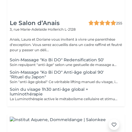
Le Salon d’Anais
255
3, rue Marie-Adelaïde
Hollerich L-2128
Anais, Laura et Doriane vous invitent à vivre une parenthèse
d'exception. Vous serez accueillis dans un cadre raffiné et feutré
pour y passer un déli...
Soin-Massage "Ko Bi DO" Redensification 50'
Soin repulpant "anti-âge" selon une gestuelle de massage active : le Ko-Bi-Do. Véritable lifting naturel du visage inspiré d'un rituel japonais associé à notre principe de Dermaponcture pour lisser efficacement les traits et tonifier le cou. Durant ce soin, nous utiliserons les produits spécifiques aux besoin de votre peau.
Soin-Massage "Ko Bi DO" Anti-âge global 90'
"Rituel du Japon"
Soin "anti-âge global" Ce véritable lifting manuel du visage, inspiré du massage japonais "Ko Bi Do"est associé à complexe anti-âge unique. vous retrouvez une peau tonifiée lissée et repulpée. et associés d'un masque aux vertus régénérantes, agit en profondeur sur les rides, la fermeté, les taches pigmentaires et l'éclat, et insiste sur le contour des yeux, la bouche, le décolleté. Vous retrouvé
Soin du visage 1h30 anti-âge global +
luminothérapie
La Luminothérapie active le métabolisme cellulaire et stimule la production de collagène et d'élastine. Au l des séances, la peau retrouve élasticité et éclat, les cicatrices s'atténuent, l'acné guérit. Le résultat est visible très rapidement. Les résultats attendus peuvent varier en fonction de chaque individu. Des études montrent en effet que la peau semble plus jeune et les rides plus atténuées dès la première utilisation de cette technologie. La lumière LED bleue est particulièrement efficace pour prévenir les éruptions cutanées puisqu'elle détruit les bactéries responsables de l'acné directement dans le derme. C'est scientifiquement prouvé !