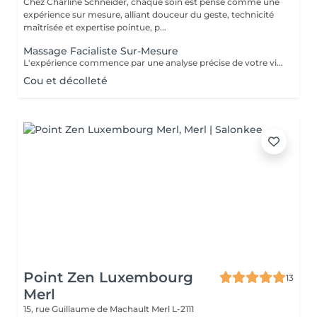
Chez Charline Schneider, chaque soin est pensé comme une
expérience sur mesure, alliant douceur du geste, technicité
maîtrisée et expertise pointue, p...
Massage Facialiste Sur-Mesure
L'expérience commence par une analyse précise de votre visage, prenant en compte la peau, les volumes osseux, graisseux et musculaires, ainsi que les mimiques et expressions qui lui sont propres. Cette expertise nous permet de personnaliser chaque geste, pour répondre aux signes de fatigue, de vieillissement ou simplement pour révéler un teint lumineux et reposé. Selon les besoins de votre peau et de votre morphologie, nous combinons les techniques les plus efficaces : Kobido, Gua Sha, stretching, drainage lymphatique et massage intra-buccal. Chaque séance devient un rituel unique, pensé pour harmoniser les volumes, relâcher les tensions et révéler l'éclat naturel de votre visage. Pour un résultat optimal, le massage facialiste s'apprécie idéalement une fois par mois. Cette régularité stimule la production naturelle de collagène, préserve fermeté et élasticité et agit en profondeur sur la prévention du vieillissement cutané. Les effets sont visibles dès la première séance, et se renforcent séance après séance. Astuce glow : ajoutez une séance de LED juste après le massage. La lumière rouge booste la production de collagène et d'elastine responsable de la fermeté et de l'élasticité de la peau. Pour un grand jour mariage, shooting, évènement, prévoir la séance 24 à 48 h avant, pour un visage reposé, repulpé, naturellement lumineux.
Cou et décolleté
Point Zen Luxembourg
13
Merl
15, rue Guillaume de Machault
Merl L-2111