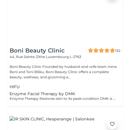
Boni Beauty Clinic
132
44, Rue Sainte-Zithe
Luxembourg L-2763
Boni Beauty Clinic Founded by husband-and-wife team Irena
Boni and Toni Blliku, Boni Beauty Clinic offers a complete
beauty, wellness, and grooming e...
HIFU
Enzyme Facial Therapy by DMK
Enzyme Therapy Restores skin to its peak condition DMK is the only company in the world to utilize the beneficial effects of transfer-messenger enzymes. Enzymes are living substances that regulate health and work with certain minerals in the body to form a natural system of antioxidants that fight corrosive free radicals. Properly formulated, they can remove dead protein, toxins, and other effluvia from the epidermis using a process called 'reverse osmosis.' DMK Enzyme Treatments work with the skin. The enzymes aim to strengthen the structural integrity of the skin to create a healthy environment for cells to live and thrive. Thérapie enzymatique Restaure la peau à son état optimal DMK est la seule entreprise au monde à utiliser les effets bénéfiques des enzymes de transfert de messagers. Les enzymes sont des substances vivantes qui régulent la santé et travaillent avec certains minéraux du corps pour former un système naturel d'antioxydants qui combattent les radicaux libres corrosifs. Correctement formulés, ils peuvent éliminer les protéines mortes, les toxines et autres effluves de l'épiderme grâce à un processus appelé « osmose inverse ». Les traitements enzymatiques DMK agissent avec la peau. Les enzymes visent à renforcer l'intégrité structurelle de la peau afin de créer un environnement sain permettant aux cellules de vivre et de se développer.