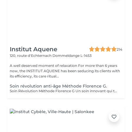
Institut Aquene
214
120, route d'Echternach
Dommeldange L-1453
A well deserved moment of relaxation For more than 6 years
now, the INSTITUT AQUENE has been seducing its clients with
its efficiency, its care ritual...
Soin révolution anti-âge Méthode Florence G.
Soin Révolution Méthode Florence G Un soin innovant qui transforme visiblement la qualité de la peau. Le Soin Révolution de la méthode Florence G est un protocole hautement technologique et manuel et 100 % naturel combinant des techniques exclusives de stimulation tissulaire, d'oxygénation cutanée et de remodelage facial. Ce soin nouvelle génération agit en profondeur pour relancer les fonctions naturelles de la peau, améliorer son aspect global et lui redonner toute sa vitalité sans l'abimer, sans douleur et sans éviction sociale. Les bénéfices du soin: - Lisse immédiatement les rides et ridules - Raffermit et redessine les contours du visage - Booste l'éclat et l'oxygénation - Réduit visiblement les signes de fatigue - Améliore la texture de la peau Les effets du soin vont s'accentuer encore pendant 3 à 4 semaines. C'est également un soin fantastique pour travailler les cicatrices (du corps également), les peaux atopiques, vergetures blanches ou violacées. AUCUNE ÉPILATION VISAGE NE POURRA ÊTRE FAITE PENDANT LE SOIN.