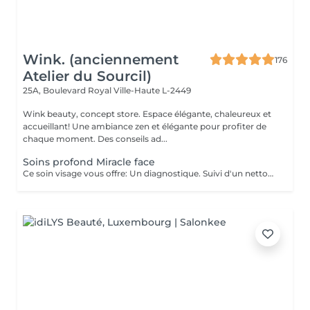
Wink. (anciennement
176
Atelier du Sourcil)
25A, Boulevard Royal
Ville-Haute L-2449
Wink beauty, concept store. Espace élégante, chaleureux et
accueillant! Une ambiance zen et élégante pour profiter de
chaque moment. Des conseils ad...
Soins profond Miracle face
Ce soin visage vous offre: Un diagnostique. Suivi d'un nettoyage en profondeur de votre peau, et un massage Miracle Face qui a un effet de lifting immédiat , ce massage facial dégonfle, accentue les formes du visage et favorise la revitalisation naturelle de la peau.