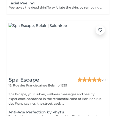
Facial Peeling
Peel away the dead skin! To exfoliate the skin, by removing dead skin cells and minimising the appearance of open pores. *We have a big amount of peeling to choose from. If you are not sure which one you are looking for - you can book any of them and decide with the beautician in the beauty space which one suits your skin. How is peeling done: - skin is cleaned with special cleanser - peeling solution is applied and leaved on skin for 15 minutes - peeling solution is removed - face cream is applied Age restrictions: recommended to do from 18 years. Post procedure recommendations: do not visit sauna, do not sunbathe for 24 hours after the procedure. Frequency: once in 7-21 days depending on peeling solution, 5 times.
Spa Escape
290
16, Rue des Franciscaines
Belair L-1539
Spa Escape, your urban, wellness massages and beauty
experience cocooned in the residential calm of Belair on rue
des Franciscaines, the street, aptly...
Anti-Age Perfection by Phyt's