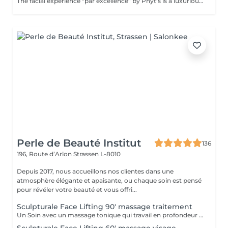
The facial experience "par excellence" by Phyt's is a luxurious choice. It is a combination of natural, concentrated active ingredients like Edelweiss, rosemary and vitamin E, chosen for the mature skin. The gentle introduction of the Dermophyts machine helps to limits cutaneous stress, reduce fine lines and other visible signs of ageing. The treatment firms and tightens and leaves your skin looking radiant and luminous even after the first treatment...But that's not all, your hands and arms or neck get a mini anti-aging treatment too!
Perle de Beauté Institut
136
196, Route d’Arlon
Strassen L-8010
Depuis 2017, nous accueillons nos clientes dans une
atmosphère élégante et apaisante, ou chaque soin est pensé
pour révéler votre beauté et vous offri...
Sculpturale Face Lifting 90' massage traitement
Un Soin avec un massage tonique qui travail en profondeur les muscles de votre visage en interne et en externe. RESULTATS: - Rajeunissement naturel sans injections - Amélioration du tonus musculaire (fitness passif du visage) - Action drainage, detoxication - Enrichissement en oxygène - Amélioration de la microcirculation - Disparition de double menton - La peau devient plus lisse et plus élastique