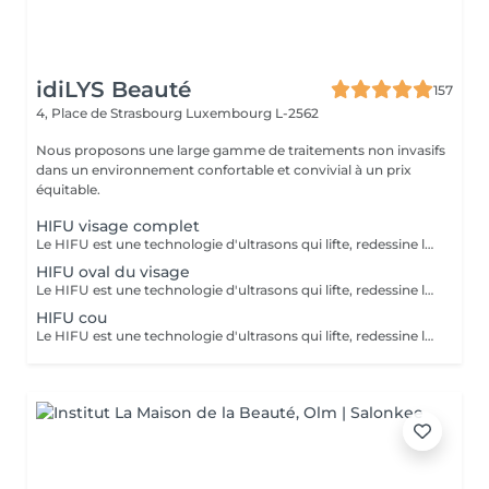
idiLYS Beauté
157
4, Place de Strasbourg
Luxembourg L-2562
Nous proposons une large gamme de traitements non invasifs
dans un environnement confortable et convivial à un prix
équitable.
HIFU visage complet
Le HIFU est une technologie d'ultrasons qui lifte, redessine les contours du visage et raffermit la peau en ciblant les couches profondes pour un effet anti-âge. La LUMINOTHÉRAPIE du visage consiste à exposer la peau à des lumières LED afin de stimuler le renouvellement cellulaire et améliorer l'éclat du teint.
HIFU oval du visage
Le HIFU est une technologie d'ultrasons qui lifte, redessine les contours du visage et raffermit la peau en ciblant les couches profondes pour un effet anti-âge.
HIFU cou
Le HIFU est une technologie d'ultrasons qui lifte, redessine les contours du visage et raffermit la peau en ciblant les couches profondes pour un effet anti-âge. La LUMINOTHÉRAPIE du cou consiste à exposer la peau à des lumières LED afin de stimuler le renouvellement cellulaire et améliorer la texture de la peau.