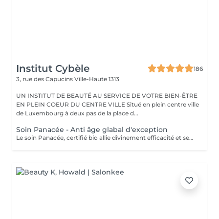
Institut Cybèle
186
3, rue des Capucins
Ville-Haute 1313
UN INSTITUT DE BEAUTÉ AU SERVICE DE VOTRE BIEN-ÊTRE
EN PLEIN COEUR DU CENTRE VILLE Situé en plein centre ville
de Luxembourg à deux pas de la place d...
Soin Panacée - Anti âge glabal d'exception
Le soin Panacée, certifié bio allie divinement efficacité et sensorialité et cible tous les signes de l'âge : rides, éclat, fermeté. Des textures originales et un modelage visage resculptant unique réalisé à l'aide du Dermophyt's, un appareil à ondes sonores permettant de travailler les tissus en profondeur, pour des résultats visibles instantanément après un seul soin !