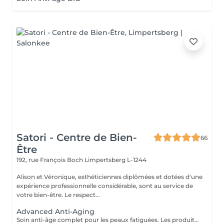
Satori - Centre de Bien-
66
Être
192, rue François Boch
Limpertsberg L-1244
Alison et Véronique, esthéticiennes diplômées et dotées d'une
expérience professionnelle considérable, sont au service de
votre bien-être. Le respect...
Advanced Anti-Aging
Soin anti-âge complet pour les peaux fatiguées. Les produits pénètrent en profondeur grâce au Sono Lifter (ultrasons). Il permet de lutter contre les rides et les cicatrices d'acné. L'Oxy Booster rafraîchit la peau et atténue les signes de fatigue, même au niveau du contour des yeux, pour un regard illuminé.