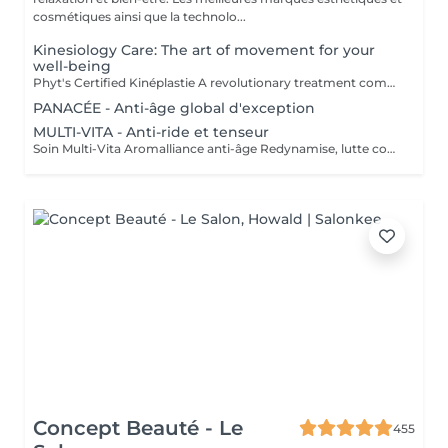
cosmétiques ainsi que la technolo...
Kinesiology Care: The art of movement for your
well-being
Phyt's Certified Kinéplastie A revolutionary treatment combining physiotherapy and natural products for a gentle yet effective approach to beauty. Utilizes manual techniques and organic products to deeply stimulate the skin, without chemicals or invasive procedures. Each session is tailored to meet your unique needs, targeting fascia and muscles for a bespoke solution that perfectly adapts to your skin. Oxygenation and Regeneration: Boosts blood circulation and cellular regeneration to enhance skin elasticity and firmness, making your skin look visibly younger and more toned. Immediate Results: Achieve visible effects from the very first session with noticeable firming and toning. Each treatment is packaged in individual ampoules to ensure perfect hygiene, optimal freshness with every application, and precise dosage. Estheticians Fatima Lisete Marie Francesca Phyt's Certified Kinéplastie is more than just a treatmentit provides tangible results for your skin's health. Treat yourself to this expert care and reveal revitalized, radiant skin with the help of our skilled estheticians.
PANACÉE - Anti-âge global d'exception
MULTI-VITA - Anti-ride et tenseur
Soin Multi-Vita Aromalliance anti-âge Redynamise, lutte contre le vieillissement de la peau Le Soin Multi-Vita certifié bio est un soin multivitaminé redynamisant aux actifs puissants luttant contre les signes du vieillissement cutané de tous les types de peaux matures. Ambiance feutrée, senteurs subtiles et épicées pour ce soin anti-âge. Tout commence par un nettoyage de la peau, suivi du modelage aux huiles bio précieuses anti-âge. Véritable soin tenseur anti-âge, son modelage exclusif aux baguettes cible précisément les rides pour une action renforcée. Les tissus sont stimulés, remodelés, les échanges relancés. Relaxation intense lors de la pose du masque, qui précède l'application de la Crème Absolue certifiée bio, pour une beauté à son apogée. Convient pour : Tous types de peaux matures
Concept Beauté - Le
455