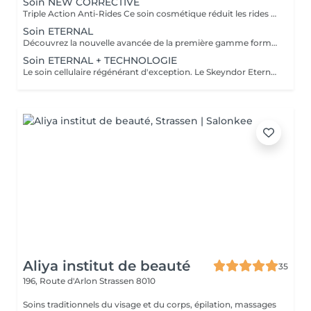
Soin NEW CORRECTIVE
Triple Action Anti-Rides Ce soin cosmétique réduit les rides profondes et les rides d'expression rapidement et efficacement. L'innovante combinaison de trois mécanismes d'action dans un même soin ( Nouveau pouvoir Peeling, Effet combleur plus puissant et effet décontractant plus puissant ) produisent un effet lissant sur les rides les plus profondes. Les rides disparaissent naturellement et progressivement dès la première séance
Soin ETERNAL
Découvrez la nouvelle avancée de la première gamme formulée à partir de cellules souches végétales. Le soin ETERNAL stimule la régénération de toutes les couches de la peau et inverse le processus de vieillissement cellulaire. Sa combinaison de cellules souches végétales stimulent les cellules souches dermo-épidermiques et hypodermiques de la peau, essentielles au maintient de la densité et de l'épaisseur d'une peau jeune. Une peau rajeunie et redensifiée
Soin ETERNAL + TECHNOLOGIE
Le soin cellulaire régénérant d'exception. Le Skeyndor Eternal stimule la vitalité et la longévité des cellules grâce à la puissance des cellules souches végétales et d'actifs hautement nourrissants. Associé à une technologie avancée au choix, ce soin agit en profondeur pour régénérer, raffermir et redonner éclat à la peau. Peau plus ferme, dense et nourrie en profondeur. Rides et ridules visiblement atténuées, teint éclatant, lumineux et revitalisant. Effet jeunesse visible dès la 1 séance Idéal pour: Peaux matures, sèches ou en perte de densité Teints ternes ou fatigués En cure pour un résultat jeunesse durable
Aliya institut de beauté
35
196, Route d'Arlon
Strassen 8010
Soins traditionnels du visage et du corps, épilation, massages