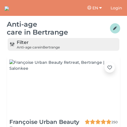
EN
Login
Anti-age
care
in
Bertrange
Filter
Anti-age care
in
Bertrange
Françoise Urban Beauty
250