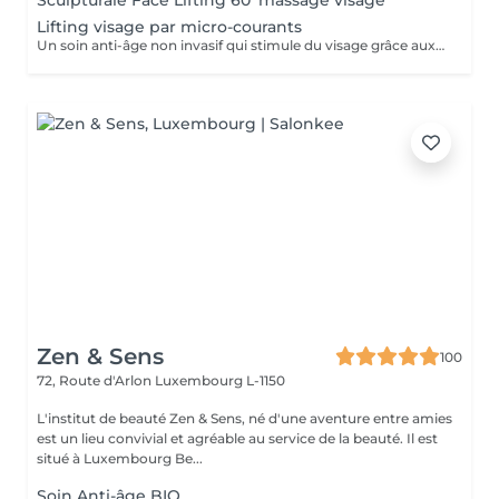
Sculpturale Face Lifting 60' massage visage
Lifting visage par micro-courants
Un soin anti-âge non invasif qui stimule du visage grâce aux micro-courants. Il raffermit la peau, améliore l'ovale du visage et procure un effet lifting immédiat.
Zen & Sens
100
72, Route d'Arlon
Luxembourg L-1150
L'institut de beauté Zen & Sens, né d'une aventure entre amies
est un lieu convivial et agréable au service de la beauté. Il est
situé à Luxembourg Be...
Soin Anti-âge BIO