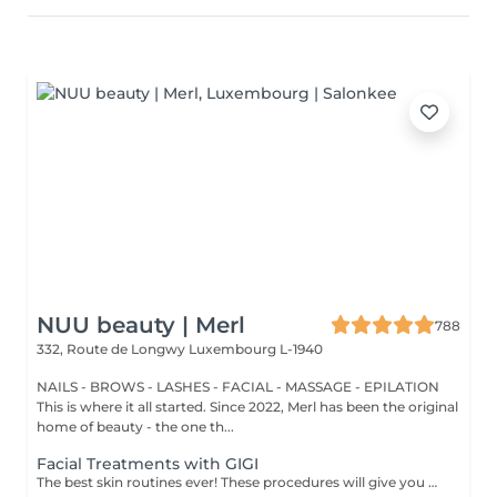
NUU beauty | Merl
788
332, Route de Longwy
Luxembourg L-1940
NAILS - BROWS - LASHES - FACIAL - MASSAGE - EPILATION
This is where it all started. Since 2022, Merl has been the original
home of beauty - the one th...
Facial Treatments with GIGI
The best skin routines ever! These procedures will give you an immediate visible result such as shiny, smooth, soft and hydrate skin. Carboxy CO2 - involves applying a small amount of carbon dioxide gas underneath the skin. It can be used to treat stretch marks, dark circles under the eyes. Bioplazma - improves the general condition of the skin, removes inflammation and peeling, reduces the depth and number of folds, and narrow pores. New age - regenerates and rejuvenates, reduces dryness, to improve the texture, and will give elasticity and firmness of the skin around the eyes. Skin detox - removing as many of the impurities, toxins, pollutants, and dead skin cells clogging your pores as possible to cleanse, treat, brighten, hydrate, and soothe your skin. Flesh beauty - includes moisturising mask, cream and face massage. Gives shiny and smooth skin as the result. Hydratation aqua power - is the first rescue for hypersensitive and dehydrated skin. Aimed at strengthening the hydrolipidic barrier of the skin. Includes face massage and alginate mask at the end to consolidate the result. Gives an immediate visible result such as smooth and shiny and tightened skin. Recovery Procedure for anti-stress therapy to soothe, strengthen, and accelerate skin recovery. The procedure prevents redness and sensitivity, significantly reduces the skin's inflammatory response, and lowers the risk of scarring. It also enhances the effectiveness of fractional and aggressive treatments over a long period. Age restrictions: recommended to do from 20 years. Post procedure recommendations: there are no post recommendations after these procedures. Frequency: once in 1 week, 4-8 times.