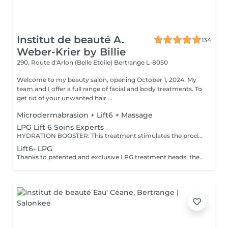
Institut de beauté A.
134
Weber-Krier by Billie
290, Route d'Arlon (Belle Etoile)
Bertrange L-8050
Welcome to my beauty salon, opening October 1, 2024. My
team and I offer a full range of facial and body treatments. To
get rid of your unwanted hair ...
Microdermabrasion + Lift6 + Massage
LPG Lift 6 Soins Experts
HYDRATION BOOSTER: This treatment stimulates the production of hyaluronic acid and revives microcirculation to intensely hydrate, plump and smooth the skin while protecting it from external aggressions and skin aging. NEW SKIN: Thanks to a double mechanical and chemical exfoliation of the face and neck, this treatment deeply cleanses and drains toxins to find healthy, uniform, luminous skin and rested features. CELLULAR REGENERATION: This great complete anti-aging treatment (face, neck, hands) stimulates the meridians to promote the elimination of toxins and the circulation of energy flows, exfoliates the skin to even out and illuminate the complexion and boosts cellular regeneration to fill wrinkles and firm the skin.
Lift6- LPG
Thanks to patented and exclusive LPG treatment heads, the endermologie technique delicately stimulates the skin to reactivate dormant cellular activity, naturally, without pain and without side effects. The target cells thus awakened carry out a real metamorphosis of the skin from the inside for visible anti-aging results. The LPG treatment head equipped with sequential motorized valve technology stimulates the fibroblasts (youth cells) which then restart the production of natural collagen, elastin and hyaluronic acid, substances essential to the firmness, volume and suppleness of the skin.