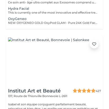
Ce soin anti- âge ultra complet aux Exosomes comprend une microdermabrasion, un soin activateur Cold plasma, le microneedling avec des Exosomes, un masque feuille de collagène avec le nanoneedling, pour finaliser encore 15' de luminothérapie. Vous partirez avec votre sérum aux exosomes pour continuer le soin à domicile.
Hydra Facial
This is currently one of the most innovative and effective treatment methods and is absolutely painless. Dead skin cells are gently removed by a combination of mechanical and chemical peelings and impurities are sucked out of the pores. At the same time, the skin is supplied with beneficial, highly potent active ingredients. Collagen growth is stimulated, cell renewal is stimulated and the skin is intensely moisturized. It appears firmer and has a youthful glow. Thanks to the various boosters, every skin situation can be perfectly addressed. In addition to first-class anti-aging treatments, there is the opportunity to purify the skin and make the young, blemish-prone skin appear more even. The listed treatment goals are noticeable and directly visible - without any downtime after the application.
OxyGeneo
NEW OXYGENEO GOLD OxyPod GLAM - Pure 24K Gold Facial A luxurious pure gold facial revitalizes and firms dull skin, boosts skin hydration, and prov It is a care combining the internal production of oxygen in the skin, the microabrasion of the stratum corneum and the infusion of active ingredients in the deep layers of the skin. A pleasant treatment that acts simultaneously on 3 levels for immediately visible results. By associating the radiofrequency, the treatment improves the contours of the face, the cutaneous aspect. The skin is fresh, young and radiant. TriPollar RF Radio Frequency is a new, highly advanced technology for non-invasive facial firming. The skin is heated deep, which allows a tightening effect of collagen fibers making the skin firmer instantly. Radio Frequency also stimulates the natural production of collagen and elastin fibers for significant results in the improvement of facial lines and wrinkles. The results are immediately visible and persist without surgery and without revalidation time. In addition, the ultrasound temporarily reduces the density of the layers of the skin, in this way spaces are formed between the cells. Active ingredients can therefore penetrate deeper into the skin. The active ingredients are composed of small molecules that allow a better passage between the cells. This process is safe and effective for all skin types even for the most sensitive skin. It is also painless, provides a micro massage and stimulates regeneratio
Institut Art et Beauté
427
137, Route de Thionville
Bonnevoie L-2611
Isabel et son équipe conjuguent parfaitement beauté,
relaxation et bien-être. Les meilleures marques esthétiques et