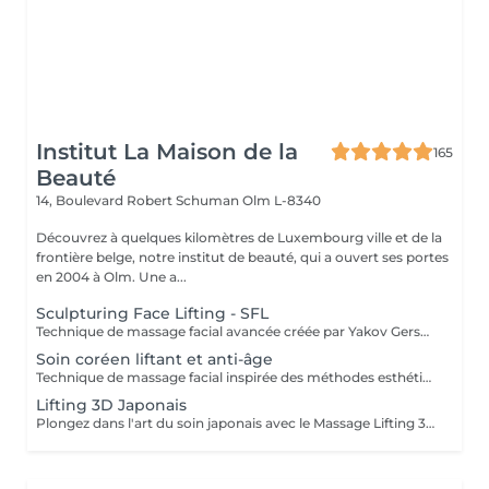
Institut La Maison de la
165
Beauté
14, Boulevard Robert Schuman
Olm L-8340
Découvrez à quelques kilomètres de Luxembourg ville et de la
frontière belge, notre institut de beauté, qui a ouvert ses portes
en 2004 à Olm. Une a...
Sculpturing Face Lifting - SFL
Technique de massage facial avancée créée par Yakov Gershkovich qui travaille en profondeur les muscles du visage, du cou et du décolleté afin de lifter, tonifier et redessiner les contours naturels du visage. Ce massage combine des manuvres externes sculptantes et profondes permettant de relâcher les tensions musculaires, stimuler la circulation et améliorer la fermeté de la peau. Une technique intrabuccale (à l'intérieur de la bouche) peut être intégrée au soin pour un travail musculaire encore plus ciblé. Cette étape reste facultative : si vous préférez ne pas la recevoir, le travail musculaire est intensifié par des manuvres externes. Le tarif du soin reste inchangé. Résultats recherchés : - effet liftant naturel - visage plus sculpté et détendu - amélioration du tonus musculaire - peau plus lumineuse
Soin coréen liftant et anti-âge
Technique de massage facial inspirée des méthodes esthétiques coréennes, conçue pour travailler en profondeur la peau, les muscles et les ligaments de soutien du visage. Ces structures jouent un rôle essentiel dans la fermeté et le maintien naturel des tissus. Grâce à des manuvres sculptantes, des pressions profondes et la stimulation de points spécifiques, ce soin relance la circulation sanguine et lymphatique, détend les tensions musculaires et revitalise les tissus. Le travail ciblé sur les ligaments de rétention du visage aide à soutenir les tissus, améliorer la tonicité et redessiner l'ovale du visage, pour un effet liftant naturel et un aspect plus jeune et reposé. Bénéfices du soin : - effet liftant naturel - peau plus ferme et tonifiée - contours du visage redéfinis - diminution des tensions et des gonflements - teint plus lumineux et revitalisé.
Lifting 3D Japonais
Plongez dans l'art du soin japonais avec le Massage Lifting 3D, une technique manuelle puissante qui lifte naturellement le visage tout en procurant une détente profonde. Par des gestes précis et dynamiques, ce soin stimule les muscles, redessine les contours, lisse les rides et ravive l'éclat dès la première séance. Formées directement par la créatrice de la méthode venue du Japon, nous vous offrons un soin authentique et hautement efficace, agissant autant sur la beauté du visage que sur l'équilibre global du corps et de l'esprit.