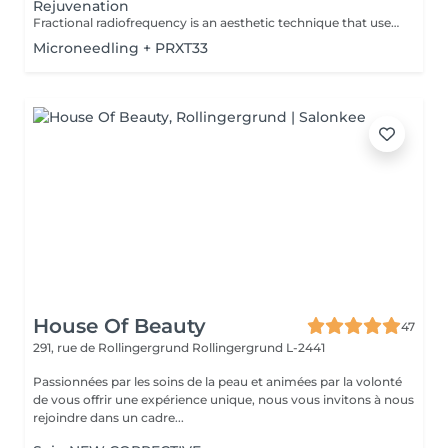
Rejuvenation
Fractional radiofrequency is an aesthetic technique that uses electromagnetic waves to heat the deeper layers of the skin. This stimulates collagen production and firms the skin, improving its texture and reducing signs of aging. Advantages: -Skin firming. -Reduction of wrinkles and scars. -Improvement in skin texture. Adaptability: -Fractional radiofrequency is suitable for all skin types. Complementary Care: -To optimize treatment results and minimize social downtime, a phototherapy session is included. This helps reduce inflammation, stimulate collagen production, and improve skin healing. Contraindications: -Not recommended for pregnant or breastfeeding women. During the first session, we will establish your goals together and determine the most suitable treatment for your skin. For any questions, contact us or book a free consultation appointment.
Microneedling + PRXT33
House Of Beauty
47
291, rue de Rollingergrund
Rollingergrund L-2441
Passionnées par les soins de la peau et animées par la volonté
de vous offrir une expérience unique, nous vous invitons à nous
rejoindre dans un cadre...