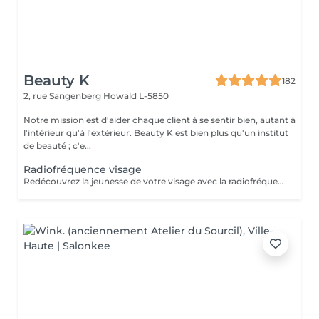
Beauty K
182
2, rue Sangenberg
Howald L-5850
Notre mission est d'aider chaque client à se sentir bien, autant à
l'intérieur qu'à l'extérieur. Beauty K est bien plus qu'un institut
de beauté ; c'e...
Radiofréquence visage
Redécouvrez la jeunesse de votre visage avec la radiofréquence ! Ce traitement utilise des ondes électromagnétiques pour générer de la chaleur, provoquant une rétraction immédiate des fibres de collagène et stimulant leur production. Cela permet de remodeler l'ovale du visage et de repulper la peau. Idéal contre le relâchement cutané et les signes de vieillissement, il redéfinit les contours du visage et raffermit la peau, offrant des résultats visibles et sans risques. Vous constaterez une amélioration de la fermeté, une réduction des pores et une diminution des cellules adipeuses dans les zones traitées. Une cure de 5 séances est recommandée. Chaque séance renforce les effets pour une transformation progressive et durable.