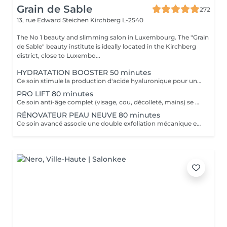
Grain de Sable
272
13, rue Edward Steichen
Kirchberg L-2540
The No 1 beauty and slimming salon in Luxembourg. The "Grain
de Sable" beauty institute is ideally located in the Kirchberg
district, close to Luxembo...
HYDRATATION BOOSTER 50 minutes
Ce soin stimule la production d'acide hyaluronique pour une hydratation intense, redonnant à la peau un aspect repulpé et lissé tout en la protégeant des agressions extérieures et du vieillissement cutané.
PRO LIFT 80 minutes
Ce soin anti-âge complet (visage, cou, décolleté, mains) se distingue par sa combinaison unique d'exfoliations, de stimulation cellulaire mécanique et de manoeuvres facialistes exclusives. Il uniformise et illumine le teint, tout en liftant et redessinant les contours du visage. En comblant visiblement les rides et en renforçant la fermeté de la peau, ce soin révèle un épiderme plus lisse, lifté et rajeuni.
RÉNOVATEUR PEAU NEUVE 80 minutes
Ce soin avancé associe une double exfoliation mécanique et chimique du visage et du cou, permettant un nettoyage en profondeur de l'épiderme. Il favorise l'élimination des toxines et stimule le renouvellement cellulaire pour retrouver une peau saine, uniforme et lumineuse.