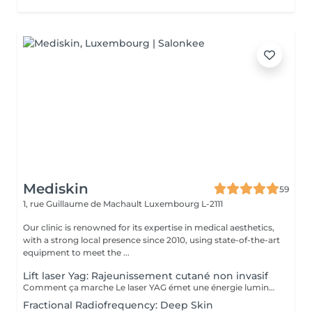
Mediskin
59
1, rue Guillaume de Machault
Luxembourg L-2111
Our clinic is renowned for its expertise in medical aesthetics,
with a strong local presence since 2010, using state-of-the-art
equipment to meet the ...
Lift laser Yag: Rajeunissement cutané non invasif
Comment ça marche Le laser YAG émet une énergie lumineuse concentrée qui chauffe les couches profondes de la peau, stimulant ainsi la production de collagène. Cela aide à raffermir la peau et à améliorer sa texture et sa fermeté. Longueur d'onde : Fonctionne à une longueur d'onde de 1064 nm Avantages Non invasif: Pas de chirurgie ni d'incisions nécessaires. Temps de récupération minimal: La plupart des gens peuvent reprendre leurs activités normales immédiatement. Efficace: Réduit l'apparence des rides, des ridules et du relâchement cutané. Sûr: Généralement considéré comme sûr avec un faible risque de complications. Détails de la procédure Préparation: Évitez l'exposition au soleil avant le traitement. Pendant la procédure: La zone à traiter est nettoyée. Le laser YAG est passé sur la peau, délivrant de l'énergie de manière contrôlée. Après le traitement: Quelques rougeurs ou gonflements peuvent survenir, mais ils disparaissent généralement en quelques jours. Récupération Soins immédiats: Évitez l'exposition directe au soleil et utilisez un écran solaire pendant quelques semaines. Résultats à long terme: Les résultats complets peuvent prendre plusieurs mois car la production de collagène continue.
Fractional Radiofrequency: Deep Skin