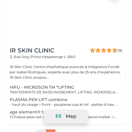
IR SKIN CLINIC
118
3, Rue Josy Printz
Hesperange L-5841
IR Skin Clinic Centre d'esthétique avancée & intégrative Fondé
par Isabel Rodrigues, experte avec plus de 25 ans d'expérience,
IR Skin Clinic propos...
HIFU - MICROSON TM *LIFTING
TRAITEMENTS DE RAJEUNISSEMENT, LIFTING, REMODELAGE DU VISAGE ET DU CORPS Profitez maintenant de la nouveauté à la pointe de la technologie en matière de lifting et d'amincissement, et ce sans recours à la chirurgie. Le HIFU utilise l'énergie des ultrasons pour encourager la production de collagène, ce qui se traduit par un amincissement et une peau plus ferme. Une a deux séances suffisent dans la plupart des cas et il n'y a pas de temps d'arrêt recommandé après la séance. Les résultats sont exceptionnels. *Le hifu convient aux femmes comme aux hommes, et pour tous types de peau. Système à ultrasons focalisés à haute intensité HIFU Microson pour des traitements de rajeunissement et de lifting à la pointe de la technologie. Le système HIFU MICROSON est un système D'échographie à ultrasons focalisés de haute intensité (HIFU) à la pointe de la technologie et a été conçu pour les traitements de rajeunissement, de lifting, de remodelage du visage et du corps. Les ultrasons focalisés (HIFU) sont délivrés au SMAS (Système d'Aponévrose Musculaire Superficielle), sous forme de fascia, générant une augmentation de la température locale dans le derme profond et le tissu fibreux : 1°L'augmentation de la température provoque la dénaturation des protéines, une zone de coagulation est générée 2°Dans la zone touchée, augmente l'élasticité de la peau, entraînant la disparition / l'atténuation des rides 3°Des points focaux à différentes profondeurs signifient une répartition uniforme .
PLASMA PEN LIFT combine
- haut du visage = front - paupieres sup et inf - pattes d'oies - ovale du visage = naso genien - contour des lèvres - double menton Le dispositif de plasma fractionné de fibroblastes utilise la colonne de plasma en forme d'aiguille pour libérer une micro décharge électrique ou ARC afin de traiter une fraction de la surface de la peau à la fois, ce qui réduit les temps d'arrêt. Le stylo à plasma Fibroblaste exploite la puissance du plasma. Le plasma est le quatrième état de la matière avec le solide, le liquide et le gaz. Le principe implique l'ionisation des gaz de l'air atmosphérique pour créer une micro décharge électrique ou ARC. L'ARC ne touche jamais la peau mais provoque une microlésion de la couche épidermique de la peau tout en chauffant et en perturbant simultanément la structure dermique plus profonde via des conductions thermiques. Ceci est plus communément connu sous le nom de fibroblastes. Les fibroblastes sont les cellules les plus courantes du tissu conjonctif dans le corps qui produisent du collagène. Le collagène, souvent appelé la structure de la peau, fournit une structure essentielle et peut aider à remonter le temps en lissant les rides et en inversant le relâchement cutané.
age element® traitement anti-âge
Map
1.Chaque peau est unique. Traitement 100 % personnalisé : INNOVANT: 2.[meso]epigen system: Le premier complexe anti-âge à l'action épigénétique prouvée. - Combat le vieillissement dès son origine: agit en modulant des mécanismes épigénétiques pour la récupération de l'activité de régénération et de prolifération de la peau. - Corrige les effets visibles du vieillissement: permet d'obtenir une peau plus ferme, lumineuse et visiblement plus jeune. 3.age-element system Technologie de diagnostic, exclusivement conçue pour ageelement. Analyse les variables qui interviennent dans le processus de vieillissement cutané et définit le traitement personnalisé. Analyse les besoins de la peau, les habitudes de vie et l'état cutané que le client souhaite améliorer afin d'identifier les variables épigénétiques qui peuvent affecter son processus de vieillissement.