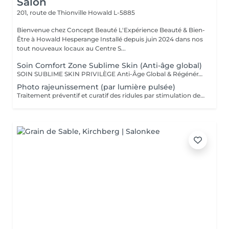
Salon
201, route de Thionville
Howald L-5885
Bienvenue chez Concept Beauté L'Expérience Beauté & Bien-
Être à Howald Hesperange Installé depuis juin 2024 dans nos
tout nouveaux locaux au Centre S...
Soin Comfort Zone Sublime Skin (Anti-âge global)
SOIN SUBLIME SKIN PRIVILÈGE Anti-Âge Global & Régénérant Le soin d'excellence pour une peau sublimée ! Ce protocole complet associe les technologies anti-âge les plus avancées et des techniques de massage profondes pour un effet lifting et raffermissant immédiat. Il agit sur la perte de volume, les rides et le relâchement cutané pour une peau redensifiée, éclatante et plus jeune. SOINS DU VISAGE COMFORT ZONE Nos soins du visage utilisent les produits de la marque Comfort Zone, une référence en cosmétique professionnelle alliant science, nature et innovation. Formulés avec des ingrédients d'origine naturelle, sans silicones, parabènes ni huiles minérales, ces soins sont conçus pour respecter l'équilibre de la peau tout en offrant des résultats visibles et durables. Chaque soin est un véritable rituel de bien-être et d'efficacité, adapté aux besoins spécifiques de votre peau.
Photo rajeunissement (par lumière pulsée)
Traitement préventif et curatif des ridules par stimulation des fibroblastes présents dans le derme.