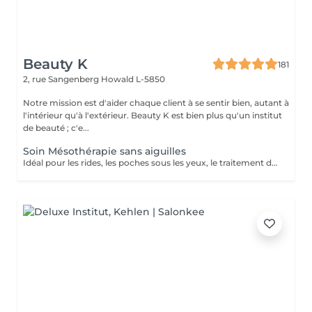
Beauty K
181
2, rue Sangenberg
Howald L-5850
Notre mission est d'aider chaque client à se sentir bien, autant à
l'intérieur qu'à l'extérieur. Beauty K est bien plus qu'un institut
de beauté ; c'e...
Soin Mésothérapie sans aiguilles
Idéal pour les rides, les poches sous les yeux, le traitement de l'acné, le relâchement cutané et la cellulite. La mésothérapie permet de faire pénétrer les principes actifs dans la peau par système intercellulaire.