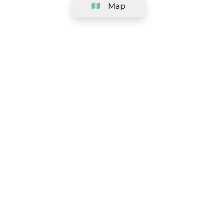
Map
Company
Support
Team
&
Careers
Information for salons
Legal
Exercise withdrawal right
Terms and conditions
Privacy Policy