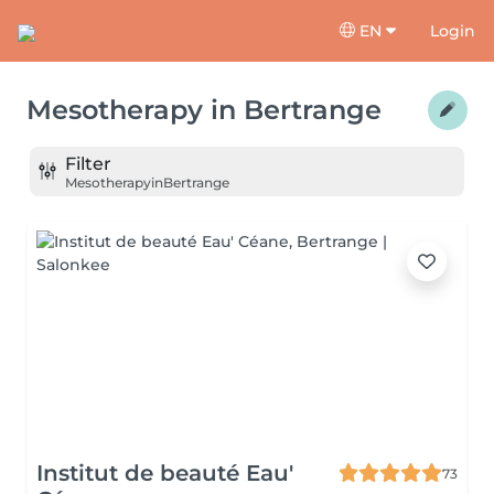
EN
Login
Mesotherapy
in
Bertrange
Filter
Mesotherapy
in
Bertrange
Institut de beauté Eau'
73