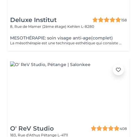
Deluxe Institut
158
8, Rue de Mamer (2ème étage)
Kehlen L-8280
MESOTHÉRAPIE: soin visage anti-age(complet)
La mésothérapie est une technique esthétique qui consiste à injecter de petites quantités de substances actives (vitamines, minéraux, acide hyaluronique, etc.) directement dans les couches superficielles de la peau. Elle est utilisée pour améliorer l'aspect de la peau et stimuler la régénération cellulaire. Les Bienfaits de la Mésothérapie Hydratation intense et rajeunissement cutané Apporte un coup d'éclat immédiat à la peau. Réduit les rides et les ridules en stimulant la production de collagène et d'élastine. Hydrate en profondeur et améliore la texture de la peau. Traite les taches pigmentaires, les cicatrices d'acné et la rosacée. Aide à uniformiser le teint et à réduire les imperfections. Pourquoi Choisir la Mésothérapie ? Traitement peu invasif et pratiquement indolore. Effet naturel et progressif, sans chirurgie ni éviction sociale. Résultats visibles après quelques séances seulement. Un soin idéal pour retrouver une peau éclatante, un corps raffermi et une chevelure en pleine santé !
O' ReV Studio
408
183, Rue d'Athus
Pétange L-4711