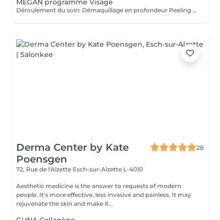
MEGAN programme Visage
Déroulement du soin: Démaquillage en profondeur Peeling enzymatique ou acide peel HF HI-Tech Performance Boost Meso-Led Découvrez l'innovation technologique et cosmétique la plus avancée. Grâce à Megan, prenez soin de votre peau et améliorez la grâce à un système qui permet une régénération cellulaire extraordinaire à partir des couches les plus profondes du tissu cutané. Pour la première fois, Tri Synergy Tech associe tout le potentiel des éléments HI-Freq, Dermaboost et Deep RGB à un appareil multi-traitement unique qui crée une synergie parfaite aux effets spectaculaires. Des traitements personnalisés selon vos besoins sont à votre disposition. Pour un effet profondeur et longue durée, nous vous proposons une cure de ce soin de 6 séances sur 3 semaines! (5+1 séance gratuite)
Derma Center by Kate
28
Poensgen
72, Rue de l'Alzette
Esch-sur-Alzette L-4010
Aesthetic medicine is the answer to requests of modern
people. It's more effective, less invasive and painless. It may
rejuvenate the skin and make it...