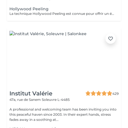
Hollywood Peeling
La technique Hollywood Peeling est connue pour offrir un éclaircissement immédiat de la peau et une apparence lisse et rafraîchie. Il est idéal pour les personnes ayant une peau à tendance acnéique, un teint terne ou des signes de vieillissement, et il est particulièrement bénéfique avant un événement spécial en raison de ses résultats rapides et visibles. Contre Indications: - Non recommandé pour les peaux foncées.
Institut Valérie
429
47a, rue de Sanem
Soleuvre L-4485
A professional and welcoming team has been inviting you into
this peaceful haven since 2003. In their expert hands, stress
fades away in a soothing at...