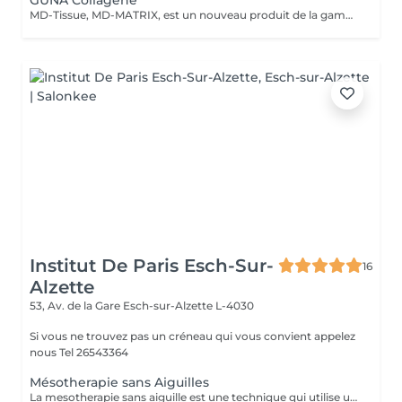
GUNA Collagène
MD-Tissue, MD-MATRIX, est un nouveau produit de la gamme des dispositifs médicaux recommandés aussi bien pour les femmes que pour les hommes. Le collagène contenu dans le produit hydrate intensément les peaux matures et réduit l'apparence des rides et autres signes du vieillissement cutané (y compris le photovieillissement). La préparation peut être injectée directement dans des zones spécifiques de la peau pour remodeler mécaniquement les tissus et lisser les rides. La préparation a été enrichie d'ingrédients actifs supplémentaires tels que l'acide ascorbique (vitamine C), le magnésium, le chlorhydrate de pyridoxine (vitamine B6), la riboflavine (vitamine B2), la thiamine (vitamine B1). MD-Tissue peut être utilisé seul, ainsi que comme support pour d'autres préparations utilisées en médecine esthétique, comme l'acide hyaluronique ou le botox. Application: - effet anti-âge, - réduction des effets du photovieillissement, - correction des rides, - raffermissant, - Stärkt das extrazelluläre Matrixgewebe,
Institut De Paris Esch-Sur-
16
Alzette
53, Av. de la Gare
Esch-sur-Alzette L-4030
Si vous ne trouvez pas un créneau qui vous convient appelez
nous Tel 26543364
Mésotherapie sans Aiguilles
La mesotherapie sans aiguille est une technique qui utilise un courant galvanique afin d'ouvrir les pores de la peau et y faire pénétrer le sérum plus en profondeur sans laisser de marques ou d'irritations