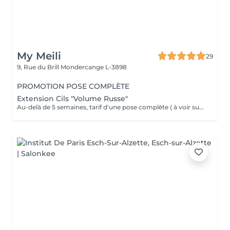
My Meili
29
9, Rue du Brill
Mondercange L-3898
PROMOTION POSE COMPLÈTE
Extension Cils "Volume Russe"
Au-delà de 5 semaines, tarif d'une pose complète ( à voir sur place ) . IMPORTANT : Dans le cas où la pose initiale ou remplissage précédente était effectuée par un autre prestataire du service, la pose chez My meili sera facturée comme une pose complète + la dépose. Annulation 48h avant la date du rendez-vous merci .