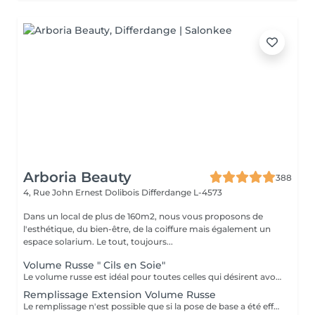
Arboria Beauty
388
4, Rue John Ernest Dolibois
Differdange L-4573
Dans un local de plus de 160m2, nous vous proposons de
l'esthétique, du bien-être, de la coiffure mais également un
espace solarium. Le tout, toujours...
Volume Russe " Cils en Soie"
Le volume russe est idéal pour toutes celles qui désirent avoir un regard dessiné et des cils volumineux. De plus, pour celles qui utilisent du mascara quotidiennement, cette pose d'extensions leur fera gagner beaucoup de temps le matin au réveil avec un regard ouvert dès les premières heures. Sur le long terme, les extensions de cils ajoutées à l'utilisation des produits permettant de nourrir et de prendre soin des cils contribueront ensemble à préserver et rendre les cils naturels encore plus beaux et plus forts. L'autre avantage de la technique du volume russe c'est qu'elle permet d'éviter l'effet « yeux de panda » causé par l'écoulement du mascara dans diverses situations : temps humide, yeux larmoyants, visage transpirant, piscine, sauna
Remplissage Extension Volume Russe
Le remplissage n'est possible que si la pose de base a été effectué dans notre institut Lors de votre 1ere pose, un protocole d'entretien de vos cils vous a été proposé et expliqué. Si l'état de vos cils ne rend pas possible le remplissage dû au non respect de notre protocole, nous nous réservons le droit de ne pas effectuer le remplissage et de vous proposer une nouvelle pose complète. Cela dans le but d'assurer notre qualité de résultat.