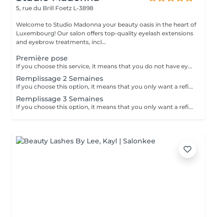
5, rue du Brill
Foetz L-3898
Welcome to Studio Madonna your beauty oasis in the heart of
Luxembourg! Our salon offers top-quality eyelash extensions
and eyebrow treatments, incl...
Première pose
If you choose this service, it means that you do not have eyelash extensions and that you have not had a lash lift in the past month. Please arrive without mascara.
Remplissage 2 Semaines
If you choose this option, it means that you only want a refill, that you already have eyelash extensions done at our salon, that you want the same type of extensions, and that you have not applied mascara.
Remplissage 3 Semaines
If you choose this option, it means that you only want a refill, that you already have eyelash extensions done at our salon, that you want the same type of extensions, and that you have not applied mascara.