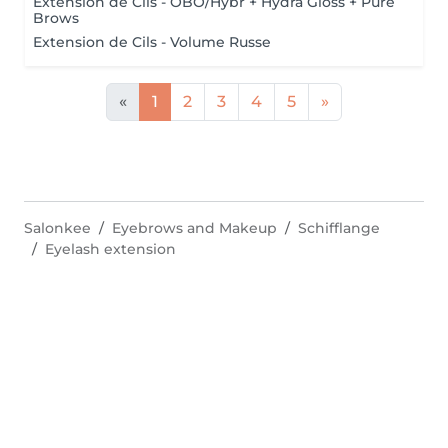
Extension de Cils - OBO/Hybr + Hydra Gloss + Pure
Brows
Extension de Cils - Volume Russe
«
1
2
3
4
5
»
Salonkee
Eyebrows and Makeup
Schifflange
Eyelash extension