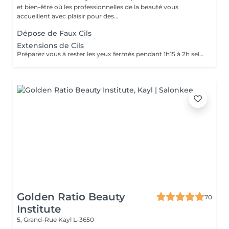
et bien-être où les professionnelles de la beauté vous
accueillent avec plaisir pour des...
Dépose de Faux Cils
Extensions de Cils
Préparez vous à rester les yeux fermés pendant 1h15 à 2h selon la technique choisie. La pose d'extensions de cils nécessite des soins après la prestation pour assurer la bonne tenue et préserver la santé des cils naturels. Les 24-48 heures sont cruciales pour la tenue des extensions. Voici quelques recommandations essentielles: -Evitez l'eau, la vapeur, l'humidité et la chaleur excessive (pas de douche chaude, sauna, hammam, piscine) -Ne touchez pas, ne frottez pas vos cils pour éviter de fragiliser la colle -Ne dormez pas le visage contre l'oreiller pour ne pas écraser les cils -Ne mettez pas de mascara sur les extensions (surtout waterproof) -Evitez les produits gras ou huileux qui pourraient dissoudre la colle -Brossez délicatement vos cils avec une brosse propre tous les matins pour les démêler -Ne courbez pas vos cils avec un recourbe-cils mécanique -Utilisez un démaquillant sans huile et un coton-tige ou un applicateur en mousse pour nettoyer les yeux sans abîmer la pose -Utilisez un shampoing pour les cils 2 à 3 fois par semaine, voir quotidiennement si vous avez une peau grasse ou utilisez du maquillage Faites des retouches toutes les 2 à 3 semaines pour conserver un effet optimal. En suivant ces recommandations vos extensions dureront entre 3 et 5 semaines avec un effet naturel et élégant.
Golden Ratio Beauty
70
Institute
5, Grand-Rue
Kayl L-3650