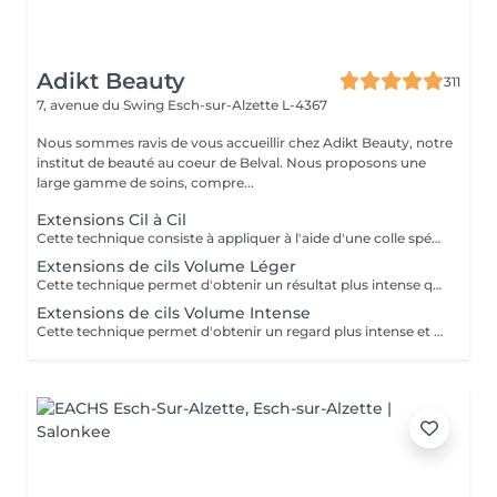
Adikt Beauty
311
7, avenue du Swing
Esch-sur-Alzette L-4367
Nous sommes ravis de vous accueillir chez Adikt Beauty, notre
institut de beauté au coeur de Belval. Nous proposons une
large gamme de soins, compre...
Extensions Cil à Cil
Cette technique consiste à appliquer à l'aide d'une colle spécifique une extension de cil sur chacun des cils naturels, donnant un effet plus naturel. Une dépose de cils devra être effectuée si votre dernière pose d'extensions de cils a été réalisée dans un institut extérieur. Sélectionnez la dépose de cils puis la pose d'extensions de cils de votre choix. A savoir pour la pose d'extensions de cils : chaque pose d'extensions de cils est différente, cela dépend du nombre de cils naturels et de la longueur de ceux-ci. La longueur et la courbure des extensions de cils peuvent varier selon la demande. Le remplissage devra être fait au bout de 2 ou 3 semaines selon la tenue des cils qui dépend du cycle naturel des cils ainsi que de leur santé. Une carte bancaire est requise pour ce service mais ne sera débitée qu'en cas de non-présentation sans préavis. Aucun frais ne sera appliqué si vous annulez votre rendez-vous par téléphone ou par vous-même en ligne.
Extensions de cils Volume Léger
Cette technique permet d'obtenir un résultat plus intense que le cil a cil et moins fourni que le volume russe. Une dépose de cils devra être effectuée si votre dernière pose d'extensions de cils a été réalisée dans un institut extérieur. Sélectionnez la dépose de cils puis la pose d'extensions de cils. A savoir pour la pose d'extensions de cils : chaque pose d'extensions de cils est différente, cela dépend du nombre de cils naturels et de la longueur de ceux-ci. La longueur et la courbure des extensions de cils peuvent varier selon la demande. Le remplissage devra être fait au bout de 2 ou 3 semaines selon la tenue des cils qui dépend du cycle naturel des cils ainsi que de leur santé. Une carte bancaire est requise pour ce service mais ne sera débitée qu'en cas de non-présentation sans préavis. Aucun frais ne sera appliqué si vous annulez votre rendez-vous par téléphone ou par vous-même en ligne.
Extensions de cils Volume Intense
Cette technique permet d'obtenir un regard plus intense et dense grâce aux extensions de cils qui sont déposées sur les cils naturels en bouquets. Une dépose de cils devra être effectuée si votre dernière pose d'extensions de cils a été réalisée dans un institut extérieur. Sélectionnez la dépose de cils puis la pose d'extensions de cils de votre choix. Accessible à partir de 18 ans. A savoir pour la pose d'extensions de cils : chaque pose d'extensions de cils est différente, cela dépend du nombre de cils naturels et de la longueur de ceux-ci. La longueur et la courbure des extensions de cils peuvent varier selon la demande. Le remplissage devra être fait au bout de 2 ou 3 semaines selon la tenue des cils qui dépend du cycle naturel des cils ainsi que de leur santé. Une carte bancaire est requise pour ce service mais ne sera débitée qu'en cas de non-présentation sans préavis. Aucun frais ne sera appliqué si vous annulez votre rendez-vous par téléphone ou par vous-même en ligne.