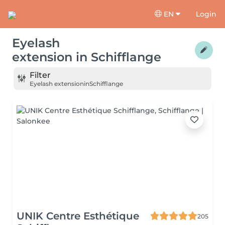
EN
Login
Eyelash
extension
in
Schifflange
Filter
Eyelash extension
in
Schifflange
UNIK Centre Esthétique
205