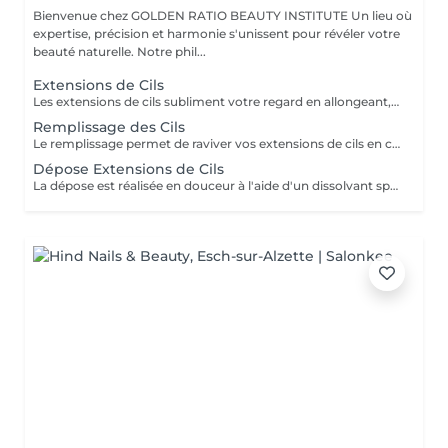
Bienvenue chez GOLDEN RATIO BEAUTY INSTITUTE Un lieu où
expertise, précision et harmonie s'unissent pour révéler votre
beauté naturelle. Notre phil...
Extensions de Cils
Les extensions de cils subliment votre regard en allongeant, densifiant et recourbant vos cils un à un. Chaque pose est personnalisée selon la forme de vos yeux et le style souhaité naturel, glamour ou intense. Techniques proposées : cil à cil, volume léger, volume russe. Tenue : 3 à 5 semaines avec entretien régulier. Résultat : un regard profond et maquillé, sans effort. Un effet waouh dès le réveil, tout en élégance.
Remplissage des Cils
Le remplissage permet de raviver vos extensions de cils en comblant les zones clairsemées dues à la chute naturelle des cils. Recommandé toutes les 2 à 3 semaines pour garder un résultat dense, uniforme et soigné. Disponible pour toutes les techniques : cil à cil, volume léger, volume russe. Un entretien régulier pour un regard toujours impeccable.
Dépose Extensions de Cils
La dépose est réalisée en douceur à l'aide d'un dissolvant spécifique, sans abîmer vos cils naturels. Recommandée : en cas de pause entre deux poses ou pour repartir sur une base saine. Durée : environ 20 minutes. Résultat : des cils naturels préservés et en bonne santé. Un retrait sûr, professionnel et sans risque.