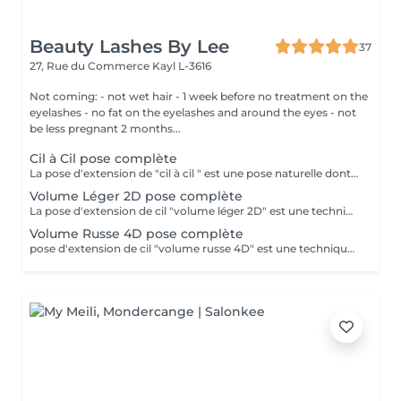
Beauty Lashes By Lee
37
27, Rue du Commerce
Kayl L-3616
Not coming: - not wet hair - 1 week before no treatment on the
eyelashes - no fat on the eyelashes and around the eyes - not
be less pregnant 2 months...
Cil à Cil pose complète
La pose d'extension de "cil à cil " est une pose naturelle dont la technique consiste à poser 1 extension de cil sur chaque cils naturels.
Volume Léger 2D pose complète
La pose d'extension de cil "volume léger 2D" est une technique qui consiste à poser un bouquet de plusieurs extension de cils (2 cils) sur un cil naturel. Cela permet de créer plus de volume et d'intensité sur le regard
Volume Russe 4D pose complète
pose d'extension de cil "volume russe 4D" est une technique qui consiste à poser un bouquet de plusieurs extension de cils (4 cils) sur un cil naturel. Cela permet de créer plus de volume et d'intensité sur le regard