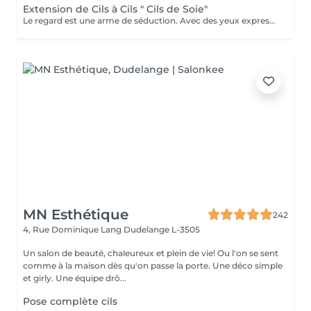
Extension de Cils à Cils " Cils de Soie"
Le regard est une arme de séduction. Avec des yeux expressifs, quelques minutes suffisent à séduire, fasciner, envouter celui ou celle qui les croise. L'extension de cils est la toute dernière tendance beauté pour mettre votre regard en valeur. Cette méthode est la solution qui permet d'intensifier et de rendre les yeux plus attractifs, en allongeant, courbant et volumisant votre frange naturelle. Fini l'application contraignante de mascara au quotidien ou des franges de faux cils pour avoir un regard captivant ! Cette prestation consiste à coller des cils en soie sur les cils naturels, afin d'augmenter le volume et la longueur des cils. Sans contact avec l'épiderme et totalement indolore, les extensions de cils restent collées sur le cil naturel, jusqu'à ce que celui-ci tombe quand il est en fin de cycle de vie. Nous vous conseillerons au mieux pour le succès de la pose en fonction de vos propres cils et du résultat souhaité, sophistiqué ou naturel. Un bon entretien à la maison garantit également une meilleure tenue des extensions !
MN Esthétique
242
4, Rue Dominique Lang
Dudelange L-3505
Un salon de beauté, chaleureux et plein de vie! Ou l'on se sent
comme à la maison dès qu'on passe la porte. Une déco simple
et girly. Une équipe drô...
Pose complète cils