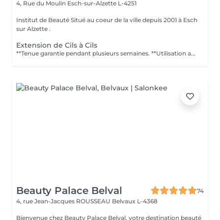
4, Rue du Moulin
Esch-sur-Alzette L-4251
Institut de Beauté Situé au coeur de la ville depuis 2001 à Esch
sur Alzette .
Extension de Cils à Cils
**Tenue garantie pendant plusieurs semaines. **Utilisation au quotidien ou pour des occasions spéciales **Résistantes à leau. **Nombreuses variétés et épaisseurs. **Soin Relaxant de 120 minutes pour la pose complète et 45 à 60 minutes pour les entretiens. Puis-je me maquiller avant ? Il est préférable pour ladhérence de la colle sur le cil naturel déviter dêtre maquillée avant la séance. Puis-je me maquiller après ? Il est déconseillé de se maquiller dans les 24 h. Le mascara nest plus nécessaire. Est-ce douloureux ? Non, la séance est relaxante. Dois-je éviter leau ? Durant 48 h suivant la séance, il faut éviter leau, mais lextension cil à cil permet de se baigner et dêtre en contact avec leau. Combien de temps dure lextension ? Autant de temps que vous le voulez, pour peu que vous fassiez les retouches. Cependant, le cycle de vie dun cil est de 60 à 90 jours environ, vous pouvez entretenir des retouches durant cette période. Y a-t-il un risque dallergie ? Dès linstant où il y a un rajout, vous pouvez être sensible ou allergique à un produit utilisé. Par conséquent, il est préférable de nous indiquer les éventuelles allergies que vous rencontrez. Contre-indications : Personnes souffrant de dermatite Chirurgie aux yeux depuis moins de 3 mois (laser, glaucome, cataracte) Conjonctivite Chimiothérapie (cils en cours de repousse) Alopécie
Beauty Palace Belval
74
4, rue Jean-Jacques ROUSSEAU
Belvaux L-4368
Bienvenue chez Beauty Palace Belval, votre destination beauté