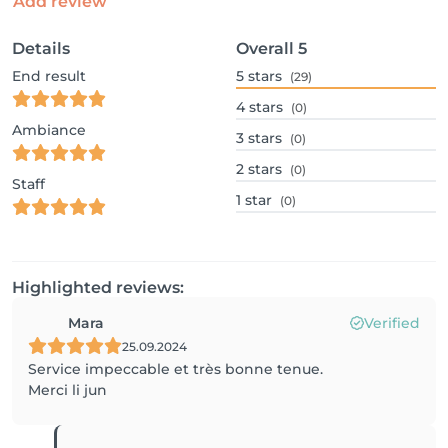
Add review
Details
Overall
5
End result
5
stars
(29)
4
stars
(0)
Ambiance
3
stars
(0)
2
stars
(0)
Staff
1
star
(0)
Highlighted reviews:
Mara
Verified
25.09.2024
Service impeccable et très bonne tenue.
Merci li jun