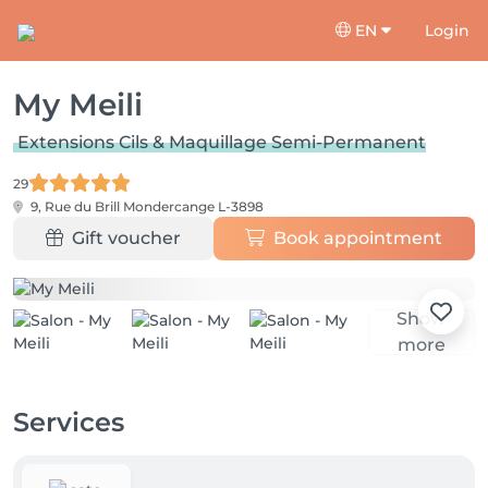
EN
Login
My Meili
Extensions Cils & Maquillage Semi-Permanent
29
9, Rue du Brill
Mondercange L-3898
Gift voucher
Book appointment
Show
more
Services