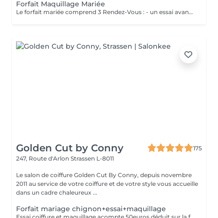
Forfait Maquillage Mariée
Le forfait mariée comprend 3 Rendez-Vous : - un essai avant la prestation du jour J ( Afin de déterminer vos besoins, vos envies, la thématique de cette journée ) - une épilation des sourcils ( Pour ouvrir, & sublimer le regard ) - Maquillage Jour J ( Réalisation du maquillage décidé lors du rendez-vous test )
Golden Cut by Conny
175
247, Route d'Arlon
Strassen L-8011
Le salon de coiffure Golden Cut By Conny, depuis novembre
2011 au service de votre coiffure et de votre style vous accueille
dans un cadre chaleureux ...
Forfait mariage chignon+essai+maquillage
Essai coiffure et maquillage acompte 50euros déduit sur la facture finale