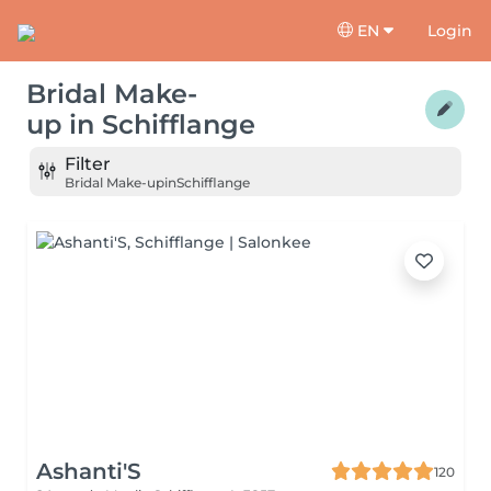
EN
Login
Bridal Make-
up
in
Schifflange
Filter
Bridal Make-up
in
Schifflange
Ashanti'S
120