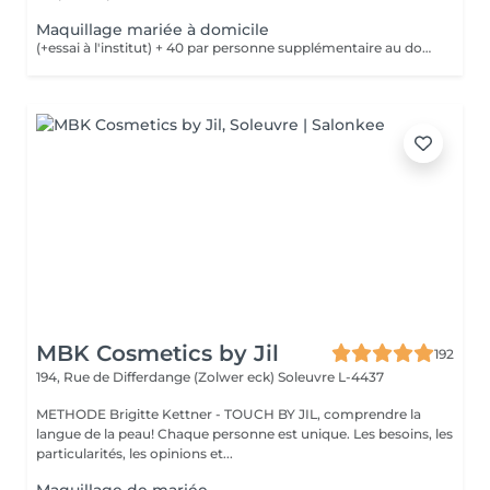
Maquillage mariée à domicile
(+essai à l'institut) + 40 par personne supplémentaire au domicile de la mariée pour un maquillage le jour de la cérémonie Nous vous prions de bien vouloir respecter votre rendez-vous. En prenant rendez-vous, vous occupez une place, dont une autre personne aurait éventuellement besoin. Tout rendez-vous non annulé 24h en avance, est susceptible d'être facturé. (Si vous ne pouvez pas vous présenter à votre RDV, proposez-le éventuellement à un proche ou à un ami) Toute l'équipe de Aromas Institut vous remercie pour votre respect et votre compréhension.
MBK Cosmetics by Jil
192
194, Rue de Differdange (Zolwer eck)
Soleuvre L-4437
METHODE Brigitte Kettner - TOUCH BY JIL, comprendre la
langue de la peau! Chaque personne est unique. Les besoins, les
particularités, les opinions et...