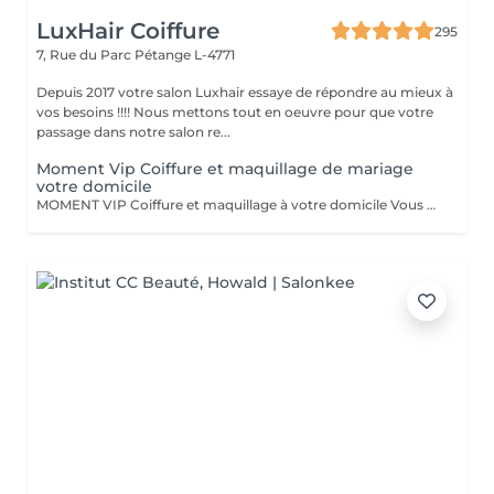
LuxHair Coiffure
295
7, Rue du Parc
Pétange L-4771
Depuis 2017 votre salon Luxhair essaye de répondre au mieux à
vos besoins !!!! Nous mettons tout en oeuvre pour que votre
passage dans notre salon re...
Moment Vip Coiffure et maquillage de mariage
votre domicile
MOMENT VIP Coiffure et maquillage à votre domicile Vous vous mariez bientôt ??? Félicitations ! Pour que ce jour soit unique et parfait,laissez-nous prendre soin de vous. Inoubliable: Votre Moment d'Exception"Votre mariage est bien plus qu'un simple événement - c'est un chapitre magique dans l'histoire de votre vie. Chez nous, nous célébrons votre unicité et mettons en valeur votre beauté naturelle pour faire de ce jour le plus mémorable de votre vie. Votre Beauté, Notre Priorité: Parce que vous êtes la personne la plus importante pour ce moment d'exception, notre équipe dévouée de coiffeurs et de maquilleurs met tout en uvre pour vous sublimer, en accord avec votre style personnel et votre vision pour le grand jour. Coiffure de Rêve: De la sophistication classique à l'audace moderne, nous créons des coiffures qui capturent l'essence de votre personnalité et complètent à la perfection votre tenue de mariée, vous faisant rayonner de confiance et d'élégance. Maquillage Élégant: Avec une touche experte, notre équipe de maquilleurs vous offre un look qui met en valeur votre beauté naturelle tout en résistant aux larmes de joie et en vous assurant une allure impeccable tout au long de la journée. Votre Moment, parce que ce jour vous appartient, nous vous offrons un moment de luxe et d'intimité où vous pouvez vous détendre et vous préparer en toute sérénité, sachant que vous êtes entre de bonnes mains. Laissez -nous vous aider à créer des souvenirs inoubliables