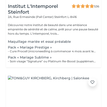
Institut L'Intemporel
536
Steinfort
2A, Rue Ermesinde (Pall Center)
Steinfort L-8416
Découvrez notre institut de beauté dans une ambiance
empreinte de sérénité et de calme, prêt pour une pause beauté
hors du temps. L'Intemporel, trois...
Maquillage mariée et essai préalable
Pack « Mariage Prestige »
- Cure Procell (microneedling à commencer 4 mois avant le jour J) ou cure Soin Signature. - Gommage du corps et massage 1h : 1 semaine avant le jour J - Beauté des mains et beauté des pieds (vernis semi permanent en supplément) : 2 jours avant le jour J - Maquillage Mariée, le jour J + essai à votre convenance - Épilations au choix, 2 jours avant le jour J 1099€ au lieu de 1435€
Pack « Mariage Sublime »
- Soin visage "Signature" ou Platinum Re-Boost (supplément de 25€) - Gommage du corps - Massage détente dos et épaules - Beauté des pieds et vernis simple (semi permanent + 6€) - Beauté des mains et vernis classique (semi permanent + 15€) - Maquillage Mariée + essai préalable - Épilations au choix (cire classique) Forfait à planifier avec votre esthéticienne 599€ au lieu de 728€