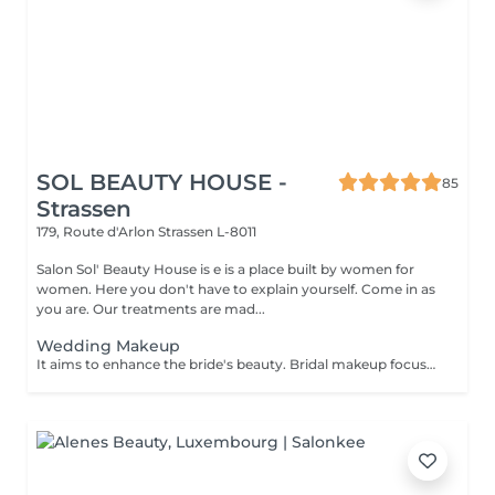
SOL BEAUTY HOUSE -
85
Strassen
179, Route d'Arlon
Strassen L-8011
Salon Sol' Beauty House is e is a place built by women for
women. Here you don't have to explain yourself. Come in as
you are. Our treatments are mad...
Wedding Makeup
It aims to enhance the bride's beauty. Bridal makeup focuses on creating a flawless elegant and timeless look for your special day. It includes: - perfect foundation - correction - eyes makeup - eyebrows - perfect lips