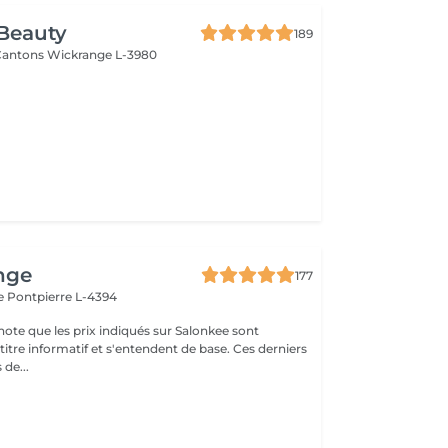
Beauty
189
 Cantons
Wickrange L-3980
l
nge
177
le
Pontpierre L-4394
note que les prix indiqués sur Salonkee sont
tre informatif et s'entendent de base. Ces derniers
 de...