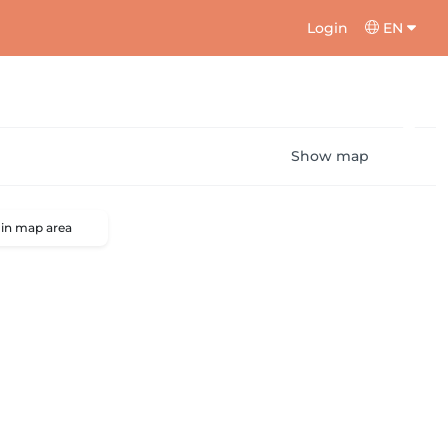
Login
EN
Show map
 in map area