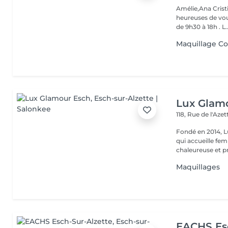
Amélie,Ana Crist
heureuses de vou
de 9h30 à 18h . L..
Maquillage Co
Lux Glam
118, Rue de l'Aze
Fondé en 2014, L
qui accueille f
chaleureuse et pr
Maquillages
EACHS Es