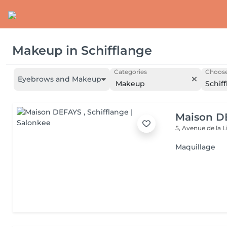
Makeup
in
Schifflange
Categories
Choose
Eyebrows and Makeup
Makeup
Schif
Maison D
5, Avenue de la 
Maquillage