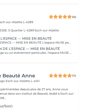
166
sch-sur-Alzette L-4289
E: 5 Quartier L-4289 Esch-sur-Alzette
 L'ESPACE — MISE EN BEAUTÉ
LOCATION DE L'ESPACE — MISE EN BEAUTÉ L'espace MUSE peut être mis à disposition pour votre préparation beauté à l'occasion d'un mariage ou de tout autre événement. La réservation comprend uniquement la mise à disposition de l'espace. Les prestations de coiffure et de maquillage ne sont pas incluses et sont réalisées par vos propres prestataires extérieurs. Pour chaque réservation, sont autorisés au maximum : * 1 prestataire coiffure * 1 prestataire maquillage Les prestataires présents doivent obligatoirement être communiqués et identifiés au moment de la réservation. Toute autre personne ou tout prestataire supplémentaire devra faire l'objet d'un accord préalable. La location est prévue pour une durée minimale de 2 heures. Toute durée supplémentaire au-delà du créneau réservé sera facturée. Important : la location de l'espace n'inclut pas sa privatisation. MUSE reste en activité et d'autres clientes peuvent être présentes pendant votre créneau.
N DE L'ESPACE — MISE EN BEAUTÉ
Pour votre mariage ou un événement particulier, l'espace MUSE peut être entièrement privatisé afin de profiter de votre préparation en toute intimité. Pendant toute la durée de votre réservation, l'espace vous est exclusivement réservé et aucune autre cliente ne sera accueillie. La privatisation comprend uniquement la mise à disposition du lieu. Les prestations de coiffure et de maquillage sont réalisées par vos propres prestataires extérieurs. Sont autorisés au maximum : * 2 prestataire coiffure * 2 prestataire maquillage Les prestataires présents doivent être communiqués et identifiés à l'avance. Pour le confort de chacun et afin de préserver l'espace, la capacité est limitée à 8 personnes maximum, prestataires compris. Une capacité supérieure peut être envisagée selon la formule choisie et sur demande préalable. La privatisation est proposée pour une durée minimale de 3 heures. Toute durée supplémentaire au-delà du créneau réservé sera facturée.
de Beauté Anne
175
Hugo
Esch-sur-Alzette L-4141
xpérimentées depuis plus de 27 ans, Anne vous
enue dans son institut de Beauté, établi à Esch-sur-
08...
ur/Soir)