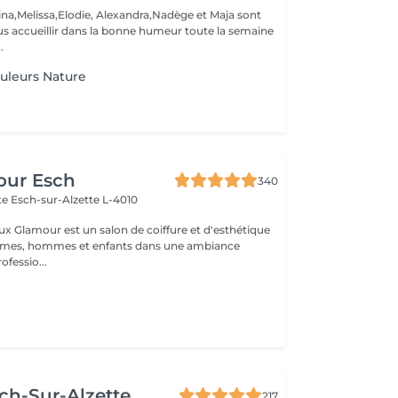
ina,Melissa,Elodie, Alexandra,Nadège et Maja sont
s accueillir dans la bonne humeur toute la semaine
.
uleurs Nature
our Esch
340
tte
Esch-sur-Alzette L-4010
ux Glamour est un salon de coiffure et d'esthétique
emmes, hommes et enfants dans une ambiance
ofessio...
ch-Sur-Alzette
217