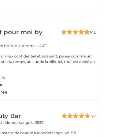
t pour moi by
142
tte
Esch-sur-Alzette L-4011
st un lieu confidentiel et apaisant, pensé comme un
rs du temps, au cur de la ville. Ici, tout est dédié au
ils
ur
irée
uty Bar
127
ach
Mondercange L-3932
à