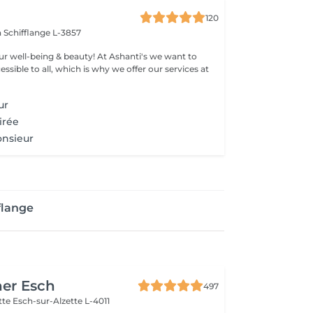
120
n
Schifflange L-3857
eing & beauty! At Ashanti's we want to
sible to all, which is why we offer our services at
ur
irée
onsieur
flange
her Esch
497
ette
Esch-sur-Alzette L-4011