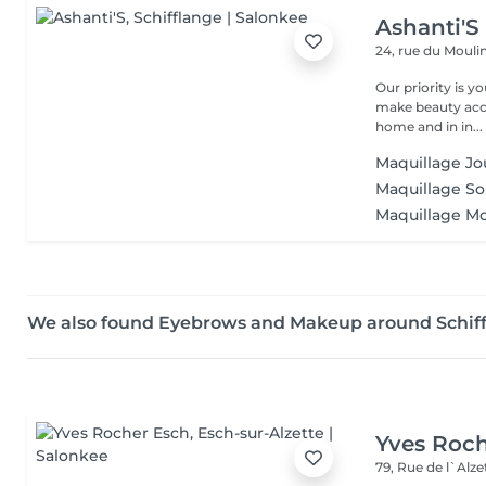
Ashanti'S
24, rue du Mouli
Our priority is your well-b
make beauty acces
home and in in...
Maquillage Jo
Maquillage So
Maquillage M
We also found Eyebrows and Makeup around Schif
Yves Roc
79, Rue de l`Alz