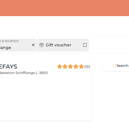
 a location
Gift voucher
flange
EFAYS
Search
253
Libération
Schifflange L-3850