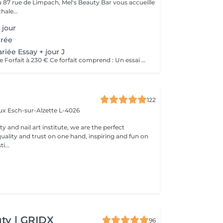
87 rue de Limpach, Mel's Beauty Bar vous accueille
hale...
 jour
irée
iée Essay + jour J
Maquillage Mariée Forfait à 230 € Ce forfait comprend : Un essai maquillage en amont, afin de définir ensemble le maquillage idéal selon votre personnalité, votre robe et le thème de votre mariage Le maquillage du jour J, réalisé avec des produits professionnels longue tenue pour un teint lumineux et un maquillage impeccable tout au long de la journée et de la soirée Un moment privilégié, pensé pour vous offrir sérénité, écoute et mise en beauté sur mesure. Faux cils sur demande (en supplément), pour sublimer le regard selon vos envies. Déplacement possible : des frais de déplacement seront appliqués selon la distance.
122
aux
Esch-sur-Alzette L-4026
ty and nail art institute, we are the perfect
uality and trust on one hand, inspiring and fun on
i...
ty | GRIDX
96