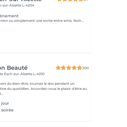
h-sur-Alzette L-4204
vènement
Mariage, communion ou simplement une sortie entre amis. Notre maquilleuse professionnelle s'adapte à vos envies et besoins. N'attendez plus et réservez ce service d'exception qui sera la touche finale à votre évènement.
on Beauté
200
tte
Esch-sur-Alzette L-4010
ivers du bien-être, tournez le dos pendant un
. Accordez-vous le plaisir d'être au
...
 jour
 soirée