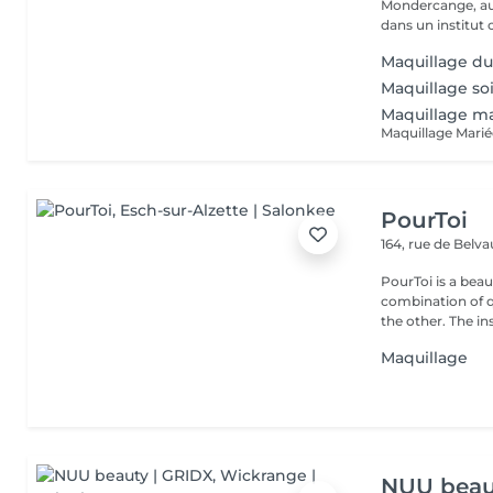
Mondercange, au 
dans un institut c
Maquillage du
Maquillage so
Maquillage mar
PourToi
164, rue de Belv
PourToi is a beau
combination of q
the other. The inst
Maquillage
NUU beau