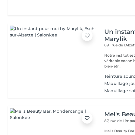
Un instan
Marylik
89 , rue de l'Alze
Notre institut e
véritable cocon ho
bien-êtr...
Teinture sourc
Maquillage jo
Maquillage so
Mel's Bea
87, rue de Limp
Mel's Beauty Bar Institut de beauté à Mondercange Situé 