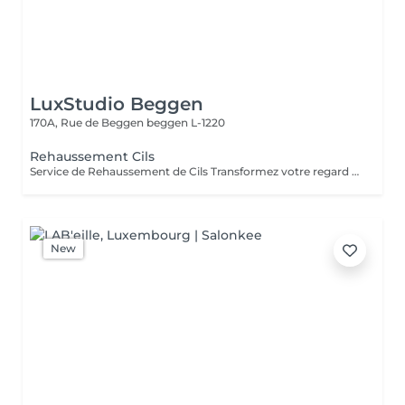
LuxStudio Beggen
170A, Rue de Beggen
beggen L-1220
Rehaussement Cils
Service de Rehaussement de Cils Transformez votre regard avec notre service de rehaussement de cils, disponible avec ou sans teinture. Notre technique avancée inclut : - *Courbure Durable* : Nous sublimons vos cils naturels en leur apportant une courbure élégante et durable. - *Option avec Teinture* : Pour un effet encore plus spectaculaire, ajoutez de la couleur à vos cils, vous libérant ainsi de l'utilisation quotidienne de mascara. - *Hydratation Incluse* : Nos traitements incluent une hydratation profonde, garantissant des cils sains et forts. ### Entretien Pour maintenir l'effet souhaité et éviter d'endommager vos cils, nous recommandons de refaire le traitement toutes les 4 à 6 semaines. Ainsi, vous assurez un regard toujours éblouissant tout en préservant la santé de vos cils. Prenez rendez-vous dès aujourd'hui et sublimez la beauté naturelle de vos yeux !
New