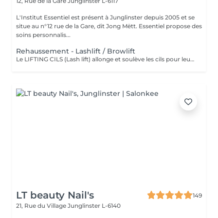
12, Rue de la Gare
Junglinster L-6117
L'Institut Essentiel est présent à Junglinster depuis 2005 et se
situe au n°12 rue de la Gare, dit Jong Mëtt. Essentiel propose des
soins personnalis...
Rehaussement - Lashlift / Browlift
Le LIFTING CILS (Lash lift) allonge et soulève les cils pour leur donner un "effet mascara". Cela rajeunit et ouvre le regard. Convient également aux cils courts. Important: déconseillé pendant la grossesse. Retirer les lentilles avant l'intervention! Le LIFTING SOURCILS (Brow lift) dresse les poils et épaissit ainsi les sourcils. Cela permet de redéfinir la ligne des sourcils. Effet anti-âge garantit! Tenue du lifting (4-6 semaines) sans entretien
LT beauty Nail's
149
21, Rue du Village
Junglinster L-6140