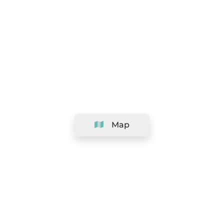
Map
Company
Support
Team
&
Careers