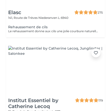
Elasc
275
141, Route de Trèves
Niederanven L-6940
Rehaussement de cils
Le rehaussement donne aux cils une jolie courbure naturelle afin d'ouvrir le regard. La kératine apporte aux cils résistance, solidité et vitalité. Misencil est une gamme de produits spécifique pour le contour de l'oeil. Tenue : environ 5 semaines.
Institut Essentiel by
179
Catherine Lecoq