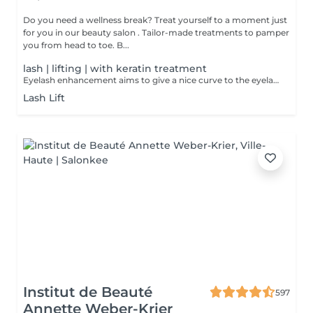
Do you need a wellness break? Treat yourself to a moment just
for you in our beauty salon . Tailor-made treatments to pamper
you from head to toe. B...
lash | lifting | with keratin treatment
Eyelash enhancement aims to give a nice curve to the eyelashes, while keeping a natural appearance. This opens up the look and gives it softness. Unlike perms, the enhancement works the base of the eyelashes. Botox which allows you to curl your eyelashes while revitalizing them. The keratin treatment strengthens the lashes from within.
Lash Lift
Institut de Beauté
597
Annette Weber-Krier