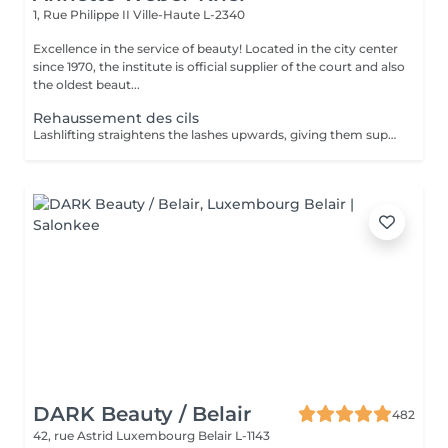
1, Rue Philippe II
Ville-Haute L-2340
Excellence in the service of beauty! Located in the city center
since 1970, the institute is official supplier of the court and also
the oldest beaut...
Rehaussement des cils
Lashlifting straightens the lashes upwards, giving them superb curvature, length, height and volume: your lashes appear longer and denser. For all those who want to have an intense look and longer eyelashes this is a technique that lengthens your own eyelashes without having to resort to eyelash extensions. It can be complementary to the application of eyelash extensions, in order to facilitate their application when your eyelashes are too straight or too curved: Beauty in the blink of an eye! The treatment lasts only 45 minutes and is not uncomfortable: its curling effect lasts between 8 and 12 weeks, which corresponds to the natural cycle of the eyelashes. Immediately after the enhancement, we offer either an eyelash tint, to intensify the color of your eyelashes, or a keratin treatment, a unique treatment to nourish, thicken and hydrate your natural eyelashes, or the application of a semi-permanent mascara to further improve the 'made-up' appearance (held for 3-4 weeks). You have the possibility to do all these treatments in the same session :))
DARK Beauty / Belair
482
42, rue Astrid
Luxembourg Belair L-1143