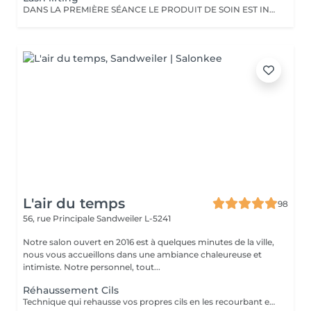
DANS LA PREMIÈRE SÉANCE LE PRODUIT DE SOIN EST INCLUS Le lash lifting a une durée de 3 mois. Après cela, il faudra faire une maintenance.
L'air du temps
98
56, rue Principale
Sandweiler L-5241
Notre salon ouvert en 2016 est à quelques minutes de la ville,
nous vous accueillons dans une ambiance chaleureuse et
intimiste. Notre personnel, tout...
Réhaussement Cils
Technique qui rehausse vos propres cils en les recourbant et en leur donnant une apparence allongée. Vous donnera un regard agrandi. Tenue 2 à 3 mois. La teinture est vivement recommandée pour obtenir un meilleur résultat, un regard plus intense. La kératine est un soin pour, hydrater, nourrir et fortifier les cils. Il faut garder les yeux fermés pendant le traitement. Ne pas venir avec de mascara ce jour de préférence. Pour un regard encore plus spectaculaire vous pouvez combiner avec le réhaussement de sourcils, appelé Browlift.