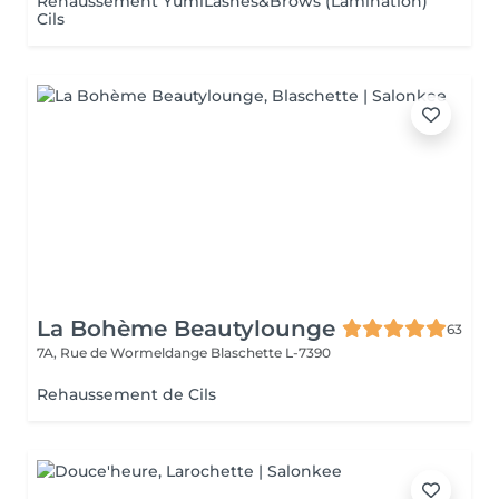
Réhaussement YumiLashes&Brows (Lamination)
Cils
La Bohème Beautylounge
63
7A, Rue de Wormeldange
Blaschette L-7390
Rehaussement de Cils