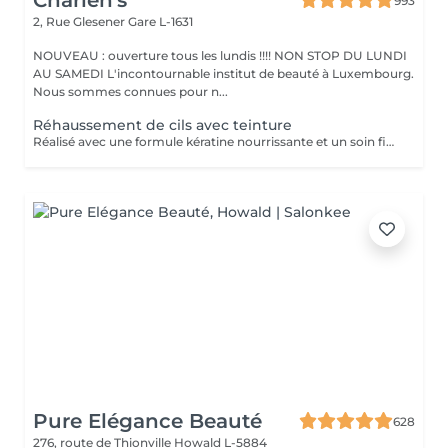
Charlen's
993
2, Rue Glesener
Gare L-1631
NOUVEAU : ouverture tous les lundis !!!! NON STOP DU LUNDI
AU SAMEDI L'incontournable institut de beauté à Luxembourg.
Nous sommes connues pour n...
Réhaussement de cils avec teinture
Réalisé avec une formule kératine nourrissante et un soin fixateur, il offre un effet mascara longue durée (6 à 8 semaines)
Pure Elégance Beauté
628
276, route de Thionville
Howald L-5884