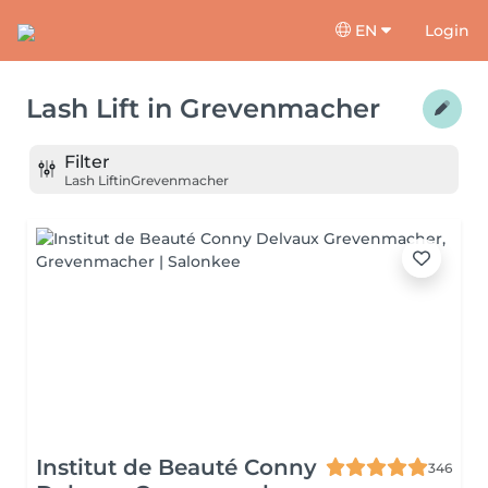
EN
Login
Lash Lift
in
Grevenmacher
Filter
Lash Lift
in
Grevenmacher
Institut de Beauté Conny
346