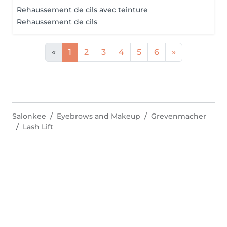
Rehaussement de cils avec teinture
Rehaussement de cils
«
1
2
3
4
5
6
»
Salonkee
Eyebrows and Makeup
Grevenmacher
Lash Lift