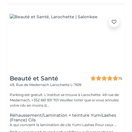
Beauté et Santé
75
49, Rue de Medernach
Larochette L-7619
Parking est gratuit. L'institut se trouve à Larochette. 49 rue de
Medernach. +352 661 931 701 Veuillez noter que si vous annulez
votre rdv en moins d...
Réhaussement/Lamination + teinture YumiLashes
(France) Cils
A qui convient la lamination de cils Yumi Lashes Pour ceux qui ont: - cils courts - cils poussant droits - cils poussant vers le bas - cils clairs - avec absence de paupière - avec paupière supérieure débordante - avec des paupières « affaissées » liées à l'âge - mener une vie active - gagner du temps - ceux qui partent en vacances, en voyage Vous obtenez des cils brillants avec une belle courbe. Un peu de magie et voila