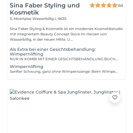
Sina Faber Styling und
158
Kosmetik
3, Moartplaz
Wasserbillig L-6635
Sina Faber Styling & Kosmetik ist ein modernes Kosmetikstudio
mit integriertem Beauty Concept Store im Herzen von
Wasserbillig, in der neuen Mitte. U...
Als Extra bei einer Gesichtsbehandlung:
Wimpernlifting
NUR IN KOMBI MIT EINER GESICHTSBEHANDLUNG BUCHBAR! Wenn dieses Extra dazugebucht wird, liften wir die Wimpern während der Gesichtsbehandlung. Zur Erklärung: Der Preis ist günstiger, als bei einer Einzeldienstleistung, weil wir so wesentlich weniger zeitlichen Aufwand haben. Es gilt der selbe Preis, ob mit Farbe oder ohne.
Wimpernlifting
Sanfter Schwung, ganz ohne Wimpernzange: Beim Wimpernlifting werden deine Naturwimpern sanft nach oben gebogen und fixiert. Optional färben wir deine Wimpern für noch mehr Ausdruck. Ergebnis: Offener Blick, frische Ausstrahlung für 6-8 Wochen. Hinweis: In Kombination mit einer Gesichtsbehandlung erhälst du einen Rabatt auf diese Behandlung (siehe ADD-ONS für eine individuelle Gesichtsbehandlung). Das handhaben wir seit 07.2025 so, da wir einen höheren Aufwand haben, wenn wir nur diese "Kurzbehandlung" anbieten. Auf großen Wunsch unserer Kunden möchten wir die Option jedoch nicht komplett aus unserem Programm nehmen. Wir hoffen sehr auf euer Verständnis.