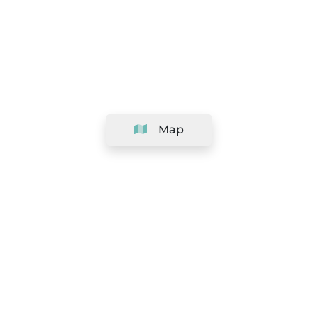
Map
Company
Support
Team
&
Careers
Information for salons