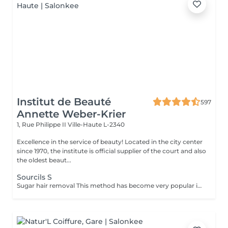
Institut de Beauté
597
Annette Weber-Krier
1, Rue Philippe II
Ville-Haute L-2340
Excellence in the service of beauty! Located in the city center
since 1970, the institute is official supplier of the court and also
the oldest beaut...
Sourcils S
Sugar hair removal This method has become very popular in our institute. The sugar paste is 100% natural. It is based on millennial recipes from the Middle East and contains exclusively water and sugar, without any chemical, aromatic or coloring substance. The paste is hypoallergenic and does not cause skin irritation. It applies to all areas. The paste is massaged inside the follicle, it envelops the hairs, surrounds them and lubricates them. The extraction is done in the natural direction of hair growth. There is no broken hair left in the follicle. This technique does not cause redness or irritation of the skin. Non-negligible advantage is the fact that it is not necessary to have a certain length of hair as with wax, the sugar effectively removes very short hair. The sugar withdraws without tapes. We also recommend this method to teenagers for their first depilations and to people who want full hair removal, because it is much less painful than waxing.