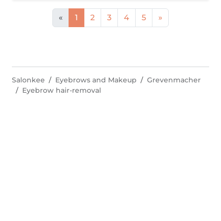
«
1
2
3
4
5
»
Salonkee
Eyebrows and Makeup
Grevenmacher
Eyebrow hair-removal