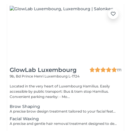
GlowLab Luxembourg
171
9b, Bd Prince Henri
Luxembourg L-1724
Located in the very heart of Luxembourg Hamilius. Easily
accessible by public transport: Bus & tram stop Hamilius.
Convenient parking nearby: - Mo...
Brow Shaping
A precise brow design treatment tailored to your facial features to create clean lines, symmetry, and a naturally balanced look. The shape is carefully customised to enhance your natural expression and highlight your individual features. TREATMENT OPTIONS: - Brow Shaping - Brow Shaping + Tint BENEFITS: - Clean, defined brow shape - Improved facial symmetry - Enhanced natural features - Polished, well-groomed appearance INDICATIONS: - Uneven or undefined brows - Overgrown or irregular brow shape - Desire for a clean, structured look CONTRAINDICATIONS: - Skin irritation or inflammation in the brow area - Open wounds - Recent aggressive treatments (peels, etc.) Aftercare: - Avoid touching the treated area - Avoid heat, sun exposure, and active skincare for 24 hours - Use soothing products if needed A refined brow design for naturally balanced and well-defined brows
Facial Waxing
A precise and gentle hair removal treatment designed to deliver smooth, clean, and well-defined facial contours. Using professional techniques and high-quality products, unwanted hair is removed effectively while respecting the skin's sensitivity. This treatment leaves the skin soft, refined, and perfectly prepared for makeup or skincare application. BENEFITS: - Smooth, clean skin - Precise shaping and definition - Long-lasting result - Gentle on the skin INDICATIONS: - Unwanted facial hair - Brow shaping and definition - Upper lip or chin hair CONTRAINDICATIONS: - Irritated or damaged skin - Active inflammation - Recent aggressive treatments (peels, lasers etc.) AFTERCARE: - Avoid heat and sun exposure for 24 hours - Apply soothing products if needed - Use SPF daily A quick and precise treatment for perfectly smooth and polished skin.