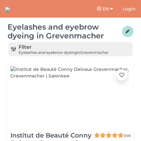
EN
Login
Eyelashes and eyebrow
dyeing
in
Grevenmacher
Filter
Eyelashes and eyebrow dyeing
in
Grevenmacher
Institut de Beauté Conny
346