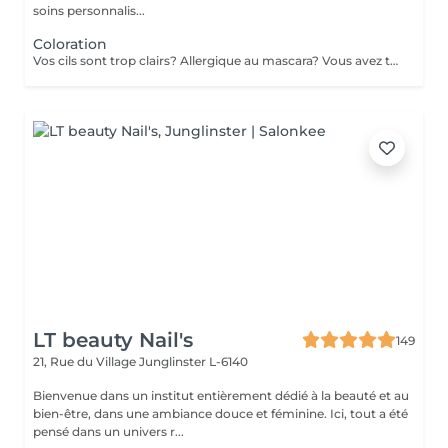
soins personnalis...
Coloration
Vos cils sont trop clairs? Allergique au mascara? Vous avez teint vos cheveux et vos sourcils sont trop clairs? Donnez de l'intensité à votre regard et adaptez la couleur selon votre look. Un masque hydratant et un massage relaxant vous sera propser pendant la pose de la couleur. Un petit moment de détente à ne pas rater. Tenue de la couleur 3-4 semaines
LT beauty Nail's
149
21, Rue du Village
Junglinster L-6140
Bienvenue dans un institut entièrement dédié à la beauté et au
bien-être, dans une ambiance douce et féminine. Ici, tout a été
pensé dans un univers r...