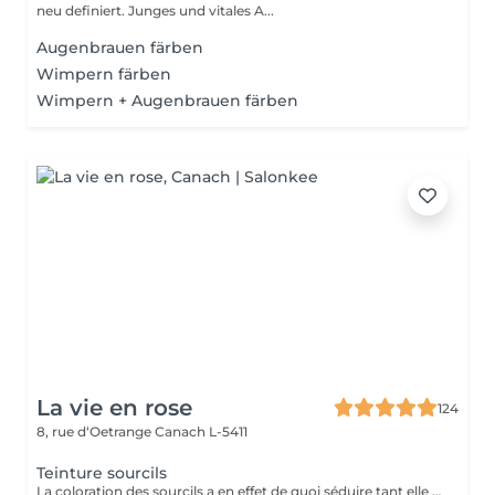
neu definiert. Junges und vitales A...
Augenbrauen färben
Wimpern färben
Wimpern + Augenbrauen färben
La vie en rose
124
8, rue d‘Oetrange
Canach L-5411
Teinture sourcils
La coloration des sourcils a en effet de quoi séduire tant elle met les yeux en valeur : elle permet, avec un temps de pose très court, de définir une jolie ligne et de créer une impression de sourcils fournis, à la couleur intense, le tout pour une tenue d'environ trois semaines.