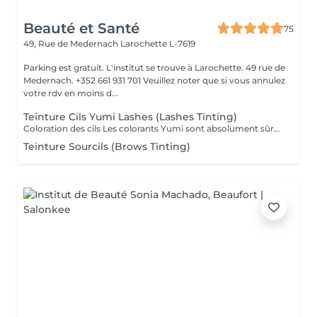
Beauté et Santé
75
49, Rue de Medernach
Larochette L-7619
Parking est gratuit. L'institut se trouve à Larochette. 49 rue de
Medernach. +352 661 931 701 Veuillez noter que si vous annulez
votre rdv en moins d...
Teinture Cils Yumi Lashes (Lashes Tinting)
Coloration des cils Les colorants Yumi sont absolument sûrs et idéaux pour une coloration douce et durable des cils. Les pointes des cils chez 90 pour cent des personnes sont transparentes et incolores ; en raison de leur coloration, les cils deviennent plus longs et beaucoup... arrêtent d'utiliser du mascara décoratif. La palette de couleurs Yumi se décline en 5 teintes: noir myrtille, noir profond, graphite, marron foncé et marron clair. En les mélangeant, vous pourrez parfaitement assortir le type de couleur et mettre en valeur la beauté de vos yeux.
Teinture Sourcils (Brows Tinting)