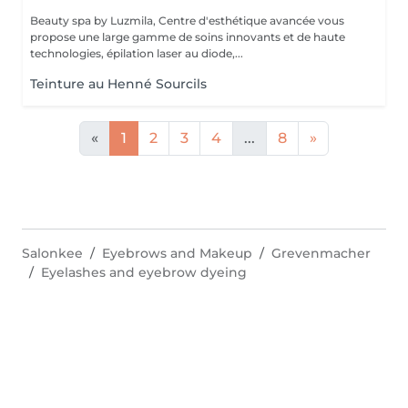
Beauty spa by Luzmila, Centre d'esthétique avancée vous
propose une large gamme de soins innovants et de haute
technologies, épilation laser au diode,...
Teinture au Henné Sourcils
«
1
2
3
4
...
8
»
Salonkee
Eyebrows and Makeup
Grevenmacher
Eyelashes and eyebrow dyeing