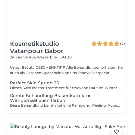
Kosmetikstudio
132
Vatanpour Babor
24, Grand-Rue
Wasserbillig L-6630
Unser Beauty GESCHENKTIPP Alle Behandlungen erhalten Sie
auch als Geschenkgutschein von uns liebevoll verpackt.
Perfect Skin Spring 25
Dieses SkinBooster Treatment für trockene Haut im Winter ist Ihr perfekter einstieg in den Sommer. Starten Sie das Jahr mit Ihrem persönlichem Sommerglow und strahlen Sie mit der Sonne um die Wette.
Combi Behandlung Brauenkorrektur,
Wimpern&Brauen färben
Diese Behandlung beinhaltet eine Reinigung, Peeling, Augenbrauen färben,eine Ampulle und Tagespflege