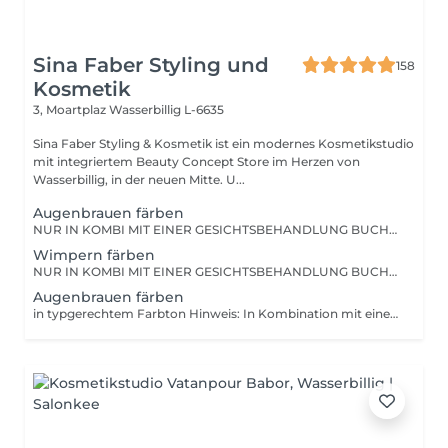
Sina Faber Styling und
158
Kosmetik
3, Moartplaz
Wasserbillig L-6635
Sina Faber Styling & Kosmetik ist ein modernes Kosmetikstudio
mit integriertem Beauty Concept Store im Herzen von
Wasserbillig, in der neuen Mitte. U...
Augenbrauen färben
NUR IN KOMBI MIT EINER GESICHTSBEHANDLUNG BUCHBAR! Wenn dieses Extra dazugebucht wird, färben wir die Augenbrauen während der Gesichtsbehandlung. Zur Erklärung: Der Preis ist günstiger, als bei einer Einzeldienstleistung, weil wir so wesentlich weniger zeitlichen Aufwand haben.
Wimpern färben
NUR IN KOMBI MIT EINER GESICHTSBEHANDLUNG BUCHBAR! Wenn dieses Extra dazugebucht wird, färben wir die Wimpern während der Gesichtsbehandlung. Zur Erklärung: Der Preis ist günstiger, als bei einer Einzeldienstleistung, weil wir so wesentlich weniger zeitlichen Aufwand haben.
Augenbrauen färben
in typgerechtem Farbton Hinweis: In Kombination mit einer Gesichtsbehandlung erhälst du einen Rabatt auf diese Behandlung (siehe ADD-ONS für eine individuelle Gesichtsbehandlung). Das handhaben wir seit 07.2025 so, da wir einen höheren Aufwand haben, wenn wir nur diese "Kurzbehandlung" anbieten. Auf großen Wunsch unserer Kunden möchten wir die Option jedoch nicht komplett aus unserem Programm nehmen. Wir hoffen sehr auf euer Verständnis.