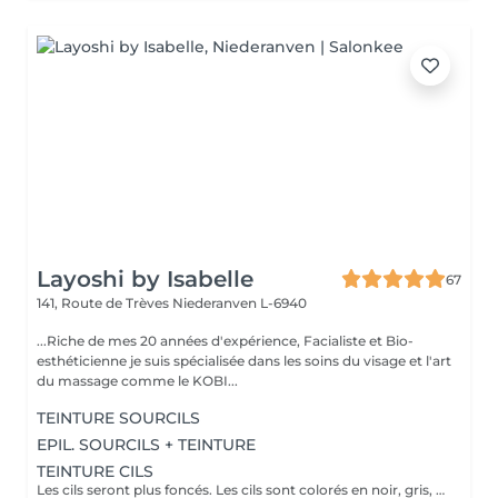
Layoshi by Isabelle
67
141, Route de Trèves
Niederanven L-6940
...Riche de mes 20 années d'expérience, Facialiste et Bio-
esthéticienne je suis spécialisée dans les soins du visage et l'art
du massage comme le KOBI...
TEINTURE SOURCILS
EPIL. SOURCILS + TEINTURE
TEINTURE CILS
Les cils seront plus foncés. Les cils sont colorés en noir, gris, bleu, différents tons de brun ou blond, selon le type de cheveux et peau. L'effet durera entre 4 à 6 semaines, dépendant de la texture de vos cils.