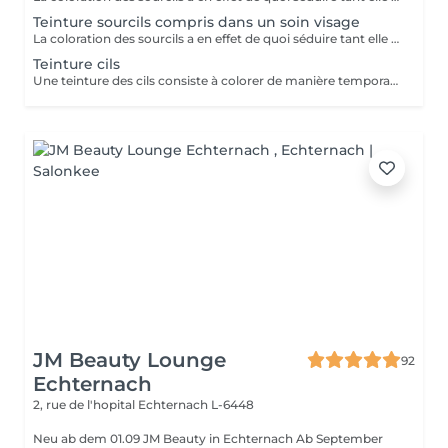
Teinture sourcils compris dans un soin visage
La coloration des sourcils a en effet de quoi séduire tant elle met les yeux en valeur : elle permet, avec un temps de pose très court, de définir une jolie ligne et de créer une impression de sourcils fournis, à la couleur intense, le tout pour une tenue d'environ trois semaines.
Teinture cils
Une teinture des cils consiste à colorer de manière temporaire, entre 3 semaines à un mois, les cils tout en les gainant afin de faire ressortir leur couleur sans utiliser de maquillage. (Une teinture pour les cils ne peut cependant pas reproduire les effets d un mascara volume ou ayant pour but d allonger les cils. Dans ce cas, il est recommandé d appliquer du mascara sur les cils par-dessus la teinture pour les cils.)
JM Beauty Lounge
92
Echternach
2, rue de l'hopital
Echternach L-6448
Neu ab dem 01.09 JM Beauty in Echternach Ab September