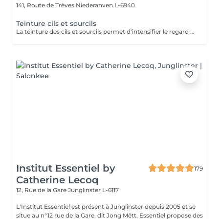
141, Route de Trèves
Niederanven L-6940
Teinture cils et sourcils
La teinture des cils et sourcils permet d'intensifier le regard en fonçant leur couleur naturelle. Refectocil est une gamme de produits spécifique pour le contour de l'il. Tenue : environ 3 semaines.
Institut Essentiel by
179
Catherine Lecoq
12, Rue de la Gare
Junglinster L-6117
L'Institut Essentiel est présent à Junglinster depuis 2005 et se
situe au n°12 rue de la Gare, dit Jong Mëtt. Essentiel propose des