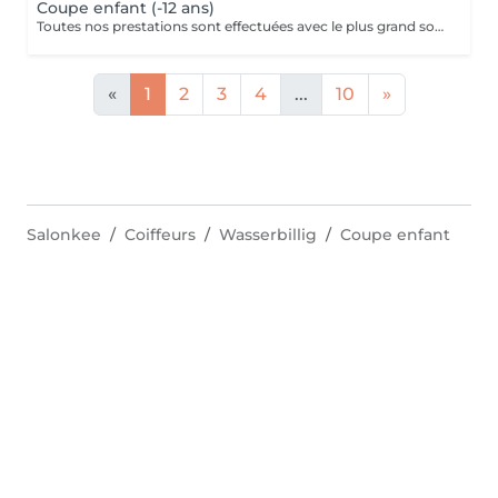
Coupe enfant (-12 ans)
Toutes nos prestations sont effectuées avec le plus grand soin, accompagnées de serviettes chaudes et froides et des produits d'exception.
«
1
2
3
4
...
10
»
Salonkee
Coiffeurs
Wasserbillig
Coupe enfant