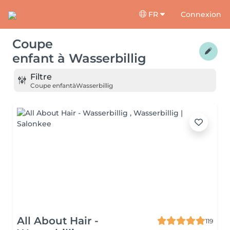
FR
Connexion
Coupe
enfant
à
Wasserbillig
Filtre
Coupe enfant
à
Wasserbillig
All About Hair -
119