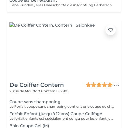
Coupe Barber étudiant
Liebe Kunden , alles Haarschnitte die in Richtung Barberschnitt gehen werden als Barberschnitt verrechnet( wegen Mehrarbeit) Wir bitten um Verständnis!
De Coiffer Contern
656
2, rue de Moutfort
Contern L-5310
Coupe sans shampooing
Le Forfait coupe sans shampoing contient une coupe de cheveux sans shampoing pour les étudiants. En cas de questions veuillez appeler au +352 26 35 02 89.
Forfait Enfant (jusqu'à 12 ans) Coupe Coiffage
Le forfait enfants est spécialement conçu pour les enfant jusqu'à l'âge de 6 ans - coupe + coiffage
Bain Coupe Gel (M)