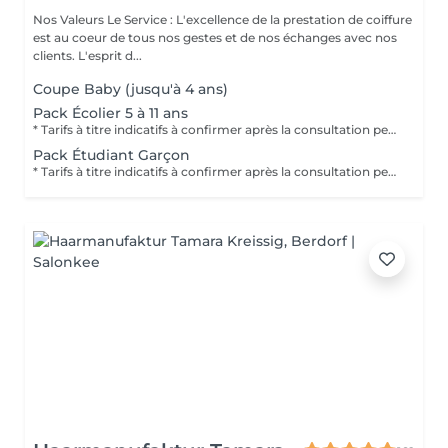
Nos Valeurs Le Service : L'excellence de la prestation de coiffure
est au coeur de tous nos gestes et de nos échanges avec nos
clients. L'esprit d...
Coupe Baby (jusqu'à 4 ans)
Pack Écolier 5 à 11 ans
* Tarifs à titre indicatifs à confirmer après la consultation personnalisée établit auprès de votre coiffeur/stylist/spécialiste * La direction se réserve le droit dapporter des modifications pour le bon fonctionnement du salon
Pack Étudiant Garçon
* Tarifs à titre indicatifs à confirmer après la consultation personnalisée établit auprès de votre coiffeur/stylist/spécialiste * La direction se réserve le droit dapporter des modifications pour le bon fonctionnement du salon