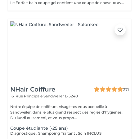
Le Forfait bain coupe gel contient une coupe de cheveux avec shampoing et l'application d'un produit de finition (Gel, Cire, Laque, etc.) pour les étudiants. En cas de questions veuillez appeler au +352 26 35 02 89.
NHair Coiffure
271
16, Rue Principale
Sandweiler L-5240
Notre équipe de coiffeurs-visagistes vous accueille à
Sandweiler, dans le plus grand respect des régles d'hygiénes .
Du lundi au samedi, et vous propo...
Coupe étudiante (-25 ans)
Diagnostique , Shampoing Traitant , Soin INCLUS