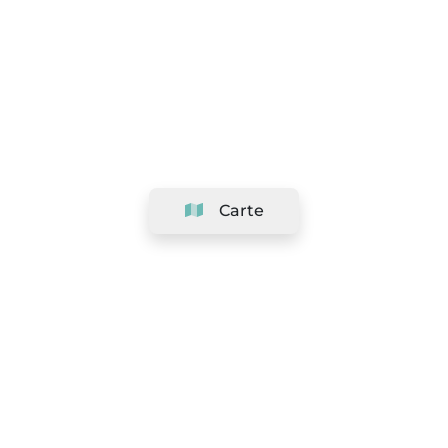
Carte
Société
Support
Équipe
&
Carrières
Référencer votre salon