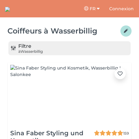
FR
Connexion
Coiffeurs
à
Wasserbillig
Filtre
à
Wasserbillig
Sina Faber Styling und
159