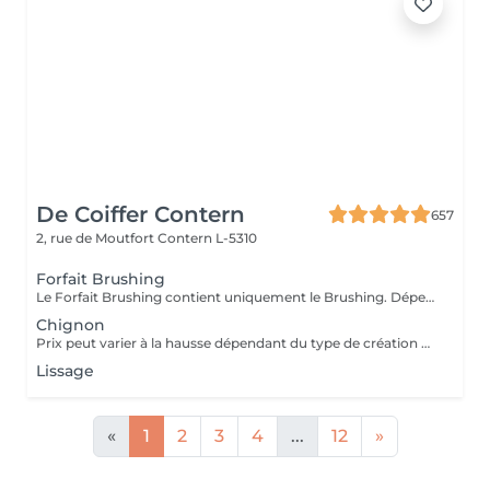
De Coiffer Contern
657
2, rue de Moutfort
Contern L-5310
Forfait Brushing
Le Forfait Brushing contient uniquement le Brushing. Dépendant de la longueur des cheveux, le prix peut varier. En cas de questions veuillez appeler au +352 26 35 02 89.
Chignon
Prix peut varier à la hausse dépendant du type de création finalement réalisée.
Lissage
«
1
2
3
4
...
12
»