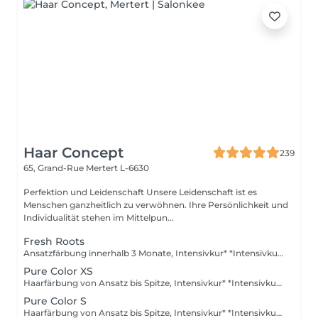
Haar Concept
239
65, Grand-Rue
Mertert L-6630
Perfektion und Leidenschaft Unsere Leidenschaft ist es
Menschen ganzheitlich zu verwöhnen. Ihre Persönlichkeit und
Individualität stehen im Mittelpun...
Fresh Roots
Ansatzfärbung innerhalb 3 Monate, Intensivkur* *Intensivkur: Versorgt das Haar mit hochkonzentrierten Pflegewirkstoffen, die tief in die Haarstruktur eindringen und Schäden gezielt reparieren
Pure Color XS
Haarfärbung von Ansatz bis Spitze, Intensivkur* *Intensivkur: Versorgt das Haar mit hochkonzentrierten Pflegewirkstoffen, die tief in die Haarstruktur eindringen und Schäden gezielt reparieren
Pure Color S
Haarfärbung von Ansatz bis Spitze, Intensivkur* *Intensivkur: Versorgt das Haar mit hochkonzentrierten Pflegewirkstoffen, die tief in die Haarstruktur eindringen und Schäden gezielt reparieren