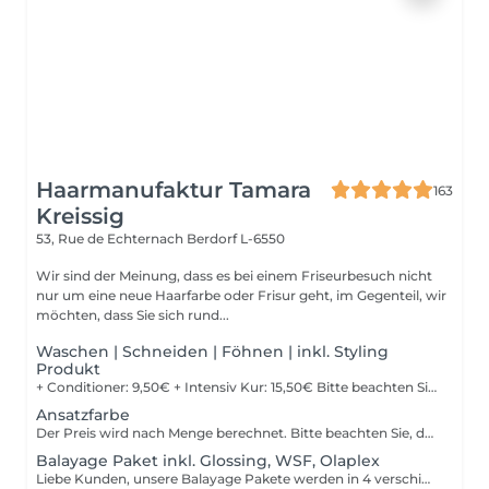
Haarmanufaktur Tamara
163
Kreissig
53, Rue de Echternach
Berdorf L-6550
Wir sind der Meinung, dass es bei einem Friseurbesuch nicht
nur um eine neue Haarfarbe oder Frisur geht, im Gegenteil, wir
möchten, dass Sie sich rund...
Waschen | Schneiden | Föhnen | inkl. Styling
Produkt
+ Conditioner: 9,50€ + Intensiv Kur: 15,50€ Bitte beachten Sie, dass bei einer falsch ausgewählten Buchungsoption keine Garantie für die Erbringung der Dienstleistung besteht. Danke für Ihr Verständnis.
Ansatzfarbe
Der Preis wird nach Menge berechnet. Bitte beachten Sie, dass bei einer falsch ausgewählten Buchungsoption keine Garantie für die Erbringung der Dienstleistung besteht. Danke für Ihr Verständnis.
Balayage Paket inkl. Glossing, WSF, Olaplex
Liebe Kunden, unsere Balayage Pakete werden in 4 verschiedene Pakete unterteilt. Diese Unterteilungen richten sich nach Haarlänge und Haardicke. Ihr könnt uns sonst bei Unklarheiten auch gerne im Salon anrufen. Paket 1 ca. Kinnlanges Haar Paket 2 ca. bis Schulter Paket 3 ca. über Schulter Paket 4 ca. halber Rücken Bitte beachten Sie, dass bei einer falsch ausgewählten Buchungsoption keine Garantie für die Erbringung der Dienstleistung besteht. Danke für Ihr Verständnis.