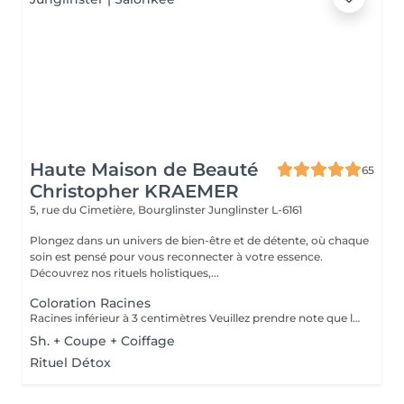
Haute Maison de Beauté
65
Christopher KRAEMER
5, rue du Cimetière, Bourglinster
Junglinster L-6161
Plongez dans un univers de bien-être et de détente, où chaque
soin est pensé pour vous reconnecter à votre essence.
Découvrez nos rituels holistiques,...
Coloration Racines
Racines inférieur à 3 centimètres Veuillez prendre note que les prix indiqués sur Salonkee sont communiqués à titre informatif et s'entendent de base. Ces derniers sont susceptibles de varier selon le diagnostic réalisé à votre arrivée au salon et l'expertise du professionnel à qui vous confiez votre beauté. Dans tous les cas, un devis précis vous sera proposé et toutes réalisations de prestations seront effectuées avec votre accord. Un grand merci d'avance pour votre compréhension. Au plaisir de vous recevoir très vite.
Sh. + Coupe + Coiffage
Rituel Détox