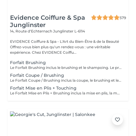
Evidence Coiffure & Spa
579
Junglinster
14, Route d‘Echternach
Junglinster L-6114
EVIDENCE Coiffure & Spa - L'Art du Bien-Être & de la Beauté
Offrez-vous bien plus qu'un rendez-vous : une véritable
expérience. Chez EVIDENCE Coiffu...
Forfait Brushing
Le Forfait Brushing inclus le brushing et le shampoing. Le prix pourra varier en fonction de la longueur des cheveux. Pour tout renseignement complémentaire, n'hésitez pas à nous appeler.
Forfait Coupe / Brushing
Le Forfait Coupe / Brushing inclus la coupe, le brushing et le shampoing. Le prix pourra varier en fonction de la longueur des cheveux. Pour tout renseignement complémentaire, n'hésitez pas à nous appeler.
Forfait Mise en Plis + Touching
Le Forfait Mise en Plis + Brushing inclus la mise en plis, la mousse et le shampoing. Le prix pourra varier en fonction de la longueur des cheveux. Pour tout renseignement complémentaire, n'hésitez pas à nous appeler.