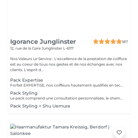
Igorance Junglinster
187
12, rue de la Gare
Junglinster L-6117
Nos Valeurs Le Service : L'excellence de la prestation de coiffure
est au coeur de tous nos gestes et de nos échanges avec nos
clients. L'esprit d...
Pack Expertise
Forfait EXPERTISE, nos coiffeurs hautement qualifiés en technique anglo-saxonne, en formation continu et diplômés d’une académie anglaise à Paris. Vous offre une séance d’une heure avec votre coach en suivi beauté. Ce pack inclus : 1 h de prestation Un diagnostique personnalisé Shampoing spécifique Haircare Conditioner spécifique Produit de coiffage Coupe Styling Produit de finition
Pack Styling
Le pack comprend une consultation personnalisée, le shampooing et le conditionneur spécifiques REDKEN , le séchage et les produits de styling REDKEN * Tarifs à titre indicatifs à confirmer après la consultation personnalisée établit auprès de votre coiffeur/stylist/spécialiste * La direction se réserve le droit d’apporter des modifications pour le bon fonctionnement du salon
Pack Styling + Shu Uemura