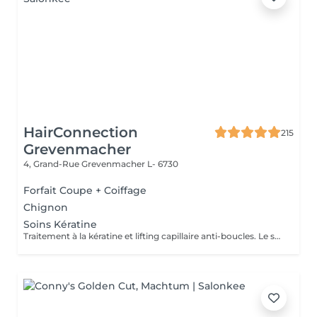
HairConnection
215
Grevenmacher
4, Grand-Rue
Grevenmacher L- 6730
Forfait Coupe + Coiffage
Chignon
Soins Kératine
Traitement à la kératine et lifting capillaire anti-boucles. Le système kératinique régénère les cheveux très abîmés, ils ressentent l'énergie et la sensation d'un nouveau cheveu, brillant et fortement guéri.