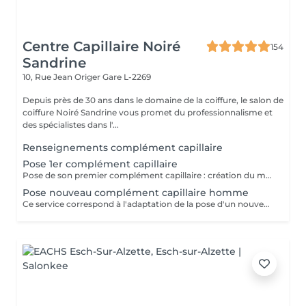
Centre Capillaire Noiré
154
Sandrine
10, Rue Jean Origer
Gare L-2269
Depuis près de 30 ans dans le domaine de la coiffure, le salon de
coiffure Noiré Sandrine vous promet du professionnalisme et
des spécialistes dans l'...
Renseignements complément capillaire
Pose 1er complément capillaire
Pose de son premier complément capillaire : création du moule de la tête, adaptation sur-mesure du complément et pose du complément. Si nécessaire il faut également réserver le service "coupe nouveau complément" pour effectuer la coupe des cheveux.
Pose nouveau complément capillaire homme
Ce service correspond à l'adaptation de la pose d'un nouveau complément capillaire (pour un client étant déjà porteur et disposant d'un module de sa tête), sans le prix de la prothèse. Il est également nécessaire de reserver la coupe de celui-ci -> "coupe nouveau complément"