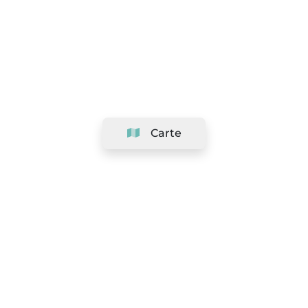
Carte
Société
Support
Équipe
&
Carrières
Référencer votre salon