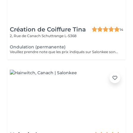
Création de Coiffure Tina
14
2, Rue de Canach
Schuttrange L-5368
Ondulation (permanente)
Veuillez prendre note que les prix indiqués sur Salonkee sont communiqués à titre informatif et s'entendent de base. Ces derniers sont susceptibles de varier selon le diagnostic réalisé à votre arrivée au salon et l'expertise du professionnel à qui vous confiez votre beauté. Dans tous les cas, un devis précis vous sera proposé et toutes réalisations de prestations seront effectuées avec votre accord. Un grand merci d'avance pour votre compréhension. Au plaisir de vous recevoir très vite.