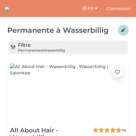
FR
Connexion
Permanente
à
Wasserbillig
Filtre
Permanente
à
Wasserbillig
All About Hair -
119