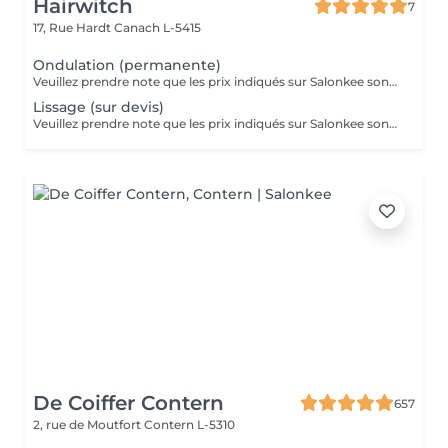
Hairwitch
7
17, Rue Hardt
Canach L-5415
Ondulation (permanente)
Veuillez prendre note que les prix indiqués sur Salonkee sont communiqués à titre informatif et s'entendent de base. Ces derniers sont susceptibles de varier selon le diagnostic réalisé à votre arrivée au salon et l'expertise du professionnel à qui vous confiez votre beauté. Dans tous les cas, un devis précis vous sera proposé et toutes réalisations de prestations seront effectuées avec votre accord. Un grand merci d'avance pour votre compréhension. Au plaisir de vous recevoir très vite.
Lissage (sur devis)
Veuillez prendre note que les prix indiqués sur Salonkee sont communiqués à titre informatif et s'entendent de base. Ces derniers sont susceptibles de varier selon le diagnostic réalisé à votre arrivée au salon et l'expertise du professionnel à qui vous confiez votre beauté. Dans tous les cas, un devis précis vous sera proposé et toutes réalisations de prestations seront effectuées avec votre accord. Un grand merci d'avance pour votre compréhension. Au plaisir de vous recevoir très vite.
De Coiffer Contern
657
2, rue de Moutfort
Contern L-5310