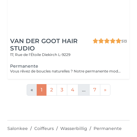
VAN DER GOOT HAIR
513
STUDIO
17, Rue de l'Étoile
Diekirch L-9229
Permanente
Vous rêvez de boucles naturelles ? Notre permanente moderne crée des boucles ou ondulations durables tout en apportant texture, mouvement et volume aux cheveux. Des ondulations souples aux boucles bien définies, ce traitement transforme les cheveux plats en une coiffure dynamique et pleine de caractère, facile à coiffer au quotidien.
«
1
2
3
4
...
7
»
Salonkee
Coiffeurs
Wasserbillig
Permanente