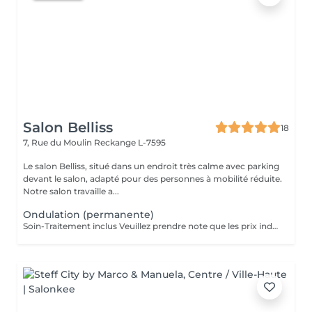
Salon Belliss
18
7, Rue du Moulin
Reckange L-7595
Le salon Belliss, situé dans un endroit très calme avec parking
devant le salon, adapté pour des personnes à mobilité réduite.
Notre salon travaille a...
Ondulation (permanente)
Soin-Traitement inclus Veuillez prendre note que les prix indiqués sur Salonkee sont communiqués à titre informatif et s'entendent de base. Ces derniers sont susceptibles de varier selon le diagnostic réalisé à votre arrivée au salon et l'expertise du professionnel à qui vous confiez votre beauté. Dans tous les cas, un devis précis vous sera proposé et toutes réalisations de prestations seront effectuées avec votre accord. Un grand merci d'avance pour votre compréhension. Au plaisir de vous recevoir très vite.