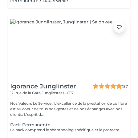
Permanente / Dauerwelle
Igorance Junglinster
187
12, rue de la Gare
Junglinster L-6117
Nos Valeurs Le Service : L'excellence de la prestation de coiffure
est au coeur de tous nos gestes et de nos échanges avec nos
clients. L'esprit d...
Pack Permanente
Le pack comprend le shampooing spécifique et le protecteur REDKEN , la permanente avec les produits LOREAL PROFESSIONNEL , le conditionneur REDKEN , le séchage et les produits de styling REDKEN Option Coupe : la coupe IGORANCE (finition sur cheveux secs), le séchage et les produits de styling REDKEN. * Tarifs à titre indicatifs à confirmer après la consultation personnalisée établit auprès de votre coiffeur/stylist/spécialiste * La direction se réserve le droit d’apporter des modifications pour le bon fonctionnement du salon