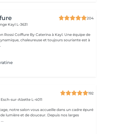
fure
204
ange
Kayl L-3631
on Rossi Coiffure By Caterina à Kayl. Une équipe de
ynamique, chaleureuse et toujours souriante est à
.
eratine
192
e
Esch-sur-Alzette L-4011
age, notre salon vous accueille dans un cadre épuré
é de lumière et de douceur. Depuis nos larges
...