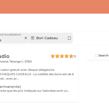
ne localisation
Bon Cadeau
e
udio
Search
21
nnaires
Tétange L-3780
 salon gratuit avec disque obligatoire.
AUX : La validité des bons est de 6
t ; avec pr...
permanente)
Veuillez prendre note que les prix indiqués sur Salonkee sont communiqués à titre informatif et s'entendent de base. Ces derniers sont susceptibles de varier selon le diagnostic réalisé à votre arrivée au salon et l'expertise du professionnel à qui vous confiez votre beauté. Dans tous les cas, un devis précis vous sera proposé et toutes réalisations de prestations seront effectuées avec votre accord. Un grand merci d'avance pour votre compréhension. Au plaisir de vous recevoir très vite.