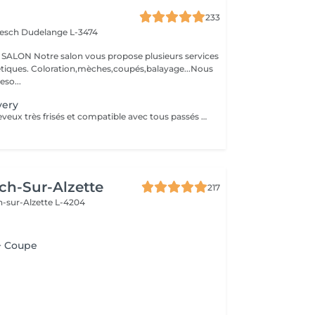
233
iesch
Dudelange L-3474
N Notre salon vous propose plusieurs services
oupés,balayage...Nous
so...
very
Idéal pour les cheveux très frisés et compatible avec tous passés chimiques, couleurs, mèches et défrisages. Ses actifs de cellules souches de pomme suisse aux effets régénérants garantissent un lissage raide et extremement brillant jusqu'a 8 mois. Destiné aux cheveux épais,crépus,frisés ou ondulé. À la base de cellule souche de pomme Suisse,acide lactique,acide glycolique apporte de la brillance,régénère la fibre capillaire et possible d'appliquer aux femmes enceintes et aux enfants.
ch-Sur-Alzette
217
h-sur-Alzette L-4204
+ Coupe