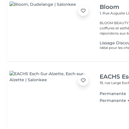
Bloom
1, Rue Auguste L
BLOOM BEAUTY SALO
coiffures et esthétiques. Coloration,mèches,c
répondons aux be
Lissage Disco
EACHS Es
19, rue Large
Esc
Permanente
Permanente 