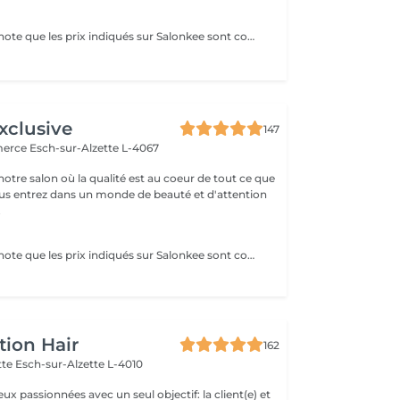
Veuillez prendre note que les prix indiqués sur Salonkee sont communiqués à titre informatif et s'entendent de base. Ces derniers sont susceptibles de varier selon le diagnostic réalisé à votre arrivée au salon et l'expertise du professionnel à qui vous confiez votre beauté. Dans tous les cas, un devis précis vous sera proposé et toutes réalisations de prestations seront effectuées avec votre accord. Un grand merci d'avance pour votre compréhension. Au plaisir de vous revoir très vite.
xclusive
147
merce
Esch-sur-Alzette L-4067
otre salon où la qualité est au coeur de tout ce que
ous entrez dans un monde de beauté et d'attention
.
Veuillez prendre note que les prix indiqués sur Salonkee sont communiqués à titre informatif et s'entendent de base. Ces derniers sont susceptibles de varier selon le diagnostic réalisé à votre arrivée au salon et l'expertise du professionnel à qui vous confiez votre beauté. Un grand merci d'avance pour votre compréhension. Au plaisir de vous recevoir très vite.
tion Hair
162
ette
Esch-sur-Alzette L-4010
 passionnées avec un seul objectif: la client(e) et