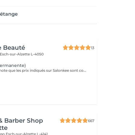
Tétange
e Beauté
13
Esch-sur-Alzette L-4050
permanente)
Veuillez prendre note que les prix indiqués sur Salonkee sont communiqués à titre informatif et s'entendent de base. Ces derniers sont susceptibles de varier selon le diagnostic réalisé à votre arrivée au salon et l'expertise du professionnel à qui vous confiez votre beauté. Dans tous les cas, un devis précis vous sera proposé et toutes réalisations de prestations seront effectuées avec votre accord. Un grand merci d'avance pour votre compréhension. Au plaisir de vous recevoir très vite.
& Barber Shop
667
tte
Hugo
Esch-sur-Alzette L-4141