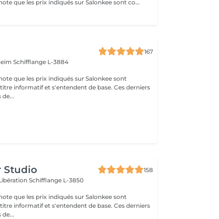
Veuillez prendre note que les prix indiqués sur Salonkee sont communiqués à titre informatif et s'entendent de base. Ces derniers sont susceptibles de varier selon le diagnostic réalisé à votre arrivée au salon et l'expertise du professionnel à qui vous confiez votre beauté. Dans tous les cas, un devis précis vous sera proposé et toutes réalisations de prestations seront effectuées avec votre accord. Un grand merci d'avance pour votre compréhension. Au plaisir de vous recevoir très vite.
167
nheim
Schifflange L-3884
note que les prix indiqués sur Salonkee sont
tre informatif et s'entendent de base. Ces derniers
 de...
r Studio
158
Libération
Schifflange L-3850
note que les prix indiqués sur Salonkee sont
tre informatif et s'entendent de base. Ces derniers
 de...