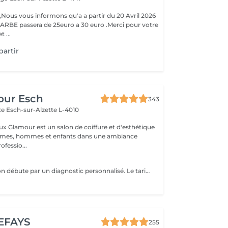
ous vous informons qu'a a partir du 20 Avril 2026
ARBE passera de 25euro a 30 euro .Merci pour votre
 ...
artir
our Esch
343
tte
Esch-sur-Alzette L-4010
ux Glamour est un salon de coiffure et d'esthétique
emmes, hommes et enfants dans une ambiance
ofessio...
Chaque prestation débute par un diagnostic personnalisé. Le tarif final est confirmé en salon selon les besoins de vos cheveux et la technique réalisée.
EFAYS
255