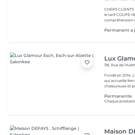
CHERS CLIENTS ,N
le tarif COUPE+B
compréhension et
Permanent a p
Lux Glam
118, Rue de l'Aze
Fondé en 2014, L
qui accueille f
chaleureuse et pr
Permanente
Maison D