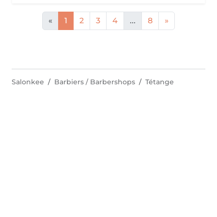
«
1
2
3
4
...
8
»
Salonkee
Barbiers / Barbershops
Tétange