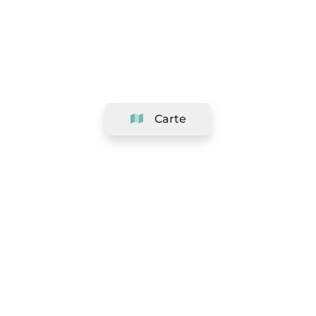
Carte
Société
Support
Équipe
&
Carrières
Référencer votre salon