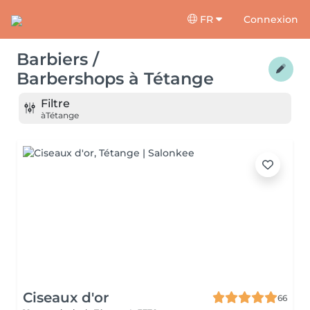
FR
Connexion
Barbiers /
Barbershops
à
Tétange
Filtre
à
Tétange
Ciseaux d'or
66