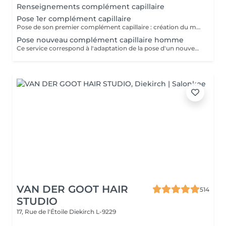
Renseignements complément capillaire
Pose 1er complément capillaire
Pose de son premier complément capillaire : création du moule de la tête, adaptation sur-mesure du complément et pose du complément. Si nécessaire il faut également réserver le service "coupe nouveau complément" pour effectuer la coupe des cheveux.
Pose nouveau complément capillaire homme
Ce service correspond à l'adaptation de la pose d'un nouveau complément capillaire (pour un client étant déjà porteur et disposant d'un module de sa tête), sans le prix de la prothèse. Il est également nécessaire de reserver la coupe de celui-ci -> "coupe nouveau complément"
VAN DER GOOT HAIR
514
STUDIO
17, Rue de l'Étoile
Diekirch L-9229