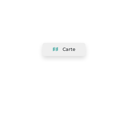
Carte
Société
Support
Équipe
&
Carrières
Référencer votre salon