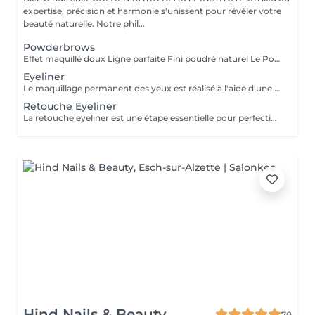
expertise, précision et harmonie s'unissent pour révéler votre
beauté naturelle. Notre phil...
Powderbrows
Effet maquillé doux Ligne parfaite Fini poudré naturel Le Powder Brows, aussi appelé « technique d'ombrage » ou shading full, est une méthode de maquillage semi-permanent qui crée un effet de sourcils maquillés au crayon ou à la poudre, tout en restant subtil et aérien. Contrairement au microblading (effet poil à poil), cette technique utilise une pigmentation en dégradé, plus dense vers la queue du sourcil et plus légère à la tête, pour un résultat fondu, structuré et sans démarcation. Idéal pour : les peaux grasses ou matures (où le microblading tient moins bien), celles qui aiment un effet maquillé sans effort, redonner de la densité à des sourcils trop épilés ou décolorés. Résultat : des sourcils nets, symétriques, doux et élégants sans maquillage, tous les jours. Tenue : 1 à 2 ans selon le type de peau et les soins apportés.
Eyeliner
Le maquillage permanent des yeux est réalisé à l'aide d'une machine spéciale munie d'une aiguille très fine, qui insère le pigment dans les couches superficielles de la peau. Cette technique permet de tracer une ligne fine au ras des cils ou un eyeliner plus visible, selon l'effet souhaité. Résultats : Un regard plus intense et structuré, dès le réveil Un effet de cils plus fournis Un résultat net et durable (1 à 3 ans) Résistant à l'eau, à la chaleur et aux frottements Gain de temps au quotidien, sans maquillage nécessaire Une solution élégante et pratique pour sublimer votre regard durablement.
Retouche Eyeliner
La retouche eyeliner est une étape essentielle pour perfectionner le maquillage permanent réalisé précédemment. Elle permet de raviver la couleur, corriger de légères irrégularités et assurer une tenue harmonieuse et durable du pigment. Pourquoi faire une retouche ? Pour intensifier ou ajuster la forme du tracé Pour uniformiser la couleur après la cicatrisation Pour prolonger la durée et la netteté du résultat Pour entretenir un eyeliner fait il y a plusieurs mois Quand la faire ? 4 à 8 semaines après la première séance Puis, en entretien, tous les 12 à 24 mois selon votre peau et vos attentes La retouche garantit un regard toujours frais, défini et parfaitement soigné. Valable uniquement après une prestation réalisée par notre artiste.
Hind Nails & Beauty
70