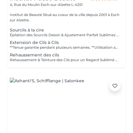
4, Rue du Moulin
Esch-sur-Alzette L-4251
Institut de Beauté Situé au coeur de la ville depuis 2001 à Esch
sur Alzette .
Sourcils à la cire
Épilation des Sourcils Dessin & Ajustement Parfait Sublimez votre regard grâce à une épilation précise et sur-mesure. Les sourcils sont dessinés et ajustés selon la forme naturelle de votre visage, pour un rendu harmonieux et élégant. Les bienfaits : Regard structuré et valorisé Forme des sourcils adaptée à votre morphologie Résultat net et durable Idéal pour un regard expressif et soigné, au quotidien ou pour une occasion spéciale.
Extension de Cils à Cils
**Tenue garantie pendant plusieurs semaines. **Utilisation au quotidien ou pour des occasions spéciales **Résistantes à leau. **Nombreuses variétés et épaisseurs. **Soin Relaxant de 120 minutes pour la pose complète et 45 à 60 minutes pour les entretiens. Puis-je me maquiller avant ? Il est préférable pour ladhérence de la colle sur le cil naturel déviter dêtre maquillée avant la séance. Puis-je me maquiller après ? Il est déconseillé de se maquiller dans les 24 h. Le mascara nest plus nécessaire. Est-ce douloureux ? Non, la séance est relaxante. Dois-je éviter leau ? Durant 48 h suivant la séance, il faut éviter leau, mais lextension cil à cil permet de se baigner et dêtre en contact avec leau. Combien de temps dure lextension ? Autant de temps que vous le voulez, pour peu que vous fassiez les retouches. Cependant, le cycle de vie dun cil est de 60 à 90 jours environ, vous pouvez entretenir des retouches durant cette période. Y a-t-il un risque dallergie ? Dès linstant où il y a un rajout, vous pouvez être sensible ou allergique à un produit utilisé. Par conséquent, il est préférable de nous indiquer les éventuelles allergies que vous rencontrez. Contre-indications : Personnes souffrant de dermatite Chirurgie aux yeux depuis moins de 3 mois (laser, glaucome, cataracte) Conjonctivite Chimiothérapie (cils en cours de repousse) Alopécie
Rehaussement des cils
Rehaussement & Teinture des Cils pour un Regard Sublimé Offrez à vos cils volume, courbure et intensité grâce au rehaussement de cils, qui ouvre et allonge le regard de manière naturelle. Pour accentuer encore plus l'effet, *recommandation d'une teinture des cils peut être réalisée juste après, pour un résultat profond et durable. Les bienfaits : Regard plus ouvert et lumineux Effet longueur et volume naturel Intensité du noir accentuée Résultat visible immédiatement, sans maquillage Idéal pour toutes celles qui souhaitent un regard expressif et sophistiqué, avec des cils parfaitement sublimés, au quotidien ou pour une occasion spéciale.