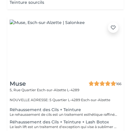
Teinture sourcils
Muse
166
5, Rue Quartier
Esch-sur-Alzette L-4289
NOUVELLE ADRESSE: 5 Quartier L-4289 Esch-sur-Alzette
Réhaussement des Cils + Teinture
Le rehaussement de cils est un traitement esthétique raffiné qui confère à vos cils une courbure naturelle et gracieuse. En utilisant des produits spécialisés et des techniques de mise en forme expertes, nous ajoutons une dimension supplémentaire de courbure et de définition à vos cils. La durée du traitement varie généralement de 4 à 8 semaines, selon le cycle de croissance naturel de vos cils. De plus, notre service comprend une teinture noire des cils, offrant ainsi une intensité supplémentaire à votre regard. Veuillez ne pas appliquer de Mascara Waterproof le jour de votre rendez-vous.
Réhaussement des Cils + Teinture + Lash Botox
Le lash lift est un traitement d'exception qui vise à sublimer la beauté naturelle de vos cils en leur donnant une courbure élégante et durable. Associé au lash botox, ce soin apporte une véritable revitalisation à vos cils, les nourrissant en profondeur, les renforçant et leur offrant une apparence saine et éclatante. Grâce à cette combinaison unique, vous bénéficiez d'un regard intensifié. De plus, notre service inclus une teinture noire des cils, mettant en valeur leur intensité et accentuant encore davantage votre regard.