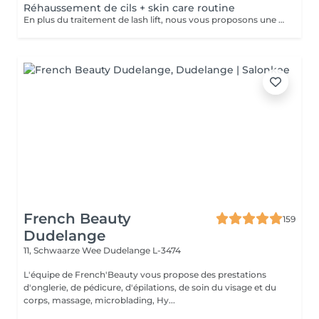
Réhaussement de cils + skin care routine
En plus du traitement de lash lift, nous vous proposons une expérience complète de soins de la peau. Notre routine de soins personnalisée comprend un double nettoyage pour éliminer les impuretés, suivi d'une exfoliation douce pour une peau lisse et radieuse. Ensuite, nous infusons votre peau avec un sérum hydratant spécialement sélectionné pour répondre à vos besoins. Enfin, nous appliquons un masque facial sur mesure qui offre une hydratation intense et une sensation de bien-être apaisante. Cette combinaison de lash lift et de soins de la peau vous permet de profiter de cils magnifiquement recourbés et d'une peau éclatante.
French Beauty
159
Dudelange
11, Schwaarze Wee
Dudelange L-3474
L'équipe de French'Beauty vous propose des prestations
d'onglerie, de pédicure, d'épilations, de soin du visage et du
corps, massage, microblading, Hy...