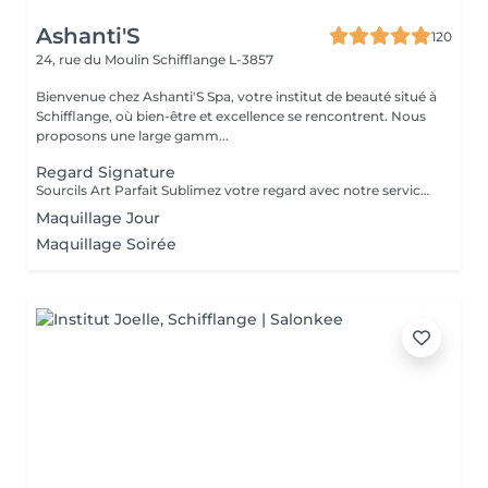
Ashanti'S
120
24, rue du Moulin
Schifflange L-3857
Bienvenue chez Ashanti'S Spa, votre institut de beauté situé à
Schifflange, où bien-être et excellence se rencontrent. Nous
proposons une large gamm...
Regard Signature
Sourcils Art Parfait Sublimez votre regard avec notre service Art Parfait : une approche précise et personnalisée pour des sourcils parfaitement dessinés et harmonieux. Chaque prestation comprend : Mise en forme des sourcils selon la morphologie du visage Épilation douce pour un contour net et naturel Stylisme du sourcil pour un effet équilibré et élégant Possibilité de teinture pour intensifier la couleur et structurer le regard Résultat : un regard sublimé, des sourcils parfaitement dessinés et un effet naturel et durable
Maquillage Jour
Maquillage Soirée