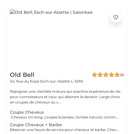
Old Bell
93
34, Rue du fossé
Esch-sur-Alzette L-3260
Rejoignez une clientèle mature qui exprime expérience de vie,
pour connaisseurs et ceux qui désirent le devenir. Large choix
en coupes de cheveux au c...
Coupe Cheveux
-Cheveux mi-long, coupes buisness, tombé naturel, communiquez élégance -Cheveux courts, découvrez nos dégradés fait à main -Cheveux long, laissez vous conseillez, le sur mesure vous attend 100% CISEAU
Coupe Cheveux + Barbe
Réserver une heure de service pour cheveux et barbe. Cheveux 100% ciseau, barbe mix ciseaux / tondeuse.