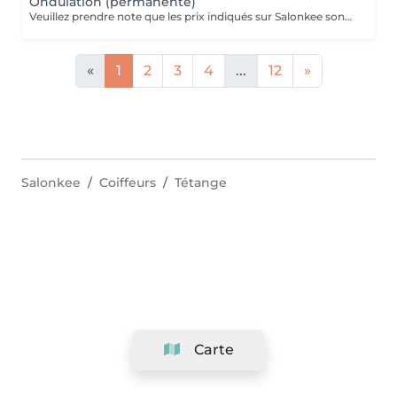
Ondulation (permanente)
Veuillez prendre note que les prix indiqués sur Salonkee sont communiqués à titre informatif et s'entendent de base. Ces derniers sont susceptibles de varier selon le diagnostic réalisé à votre arrivée au salon et l'expertise du professionnel à qui vous confiez votre beauté. Dans tous les cas, un devis précis vous sera proposé et toutes réalisations de prestations seront effectuées avec votre accord. Un grand merci d'avance pour votre compréhension. Au plaisir de vous recevoir très vite.
«
1
2
3
4
...
12
»
Salonkee
Coiffeurs
Tétange
Carte