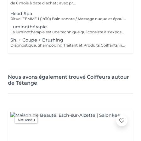
de 6 mois à date d'achat ; avec pr...
Head Spa
Rituel FEMME 1 (1h30) Bain sonore / Massage nuque et épaules / Massage cuir chevelu (avec outils) / Gommage cuir chevelu / Cascade d'eau / Shampooing / Soin / masque / Bain / vapeur / Séchage Rituel FEMME 2 (2h00) Bain sonore / Points de pression avec pochons (aux herbes aromatiques) / Soin visage (nettoyage, gommage, masque en tissu hydratant, crème de jour) / Massage buste et épaules / Massage visage / masque quartz rose / Massage cuir chevelu (avec outils) / Gommage cuir chevelu / Cascade d'eau / Shampooing / Soin / masque / Bain vapeur aromathérapie / Détente bras, mains / Luminothérapie* / Séchage Rituel HOMME (1h15) Bain sonore / Massage visage, nuque et épaules / Massage cuir chevelu (avec outils) / Gommage cuir chevelu / Cascade d'eau / Shampooing / Bain vapeur aromathérapie / Lotion tonique énergisante / Séchage
Luminothérapie
La luminothérapie est une technique qui consiste à s'exposer à une lumière artificielle dont les qualités seraient aussi proches que possible de celles du soleil. Les bienfaits La luminothérapie capillaire traite les troubles liés aux dérèglements de l'horloge biologique, comme la dépression saisonnière. Elle stimule la croissance des cheveux, freine leur chute et améliore la circulation sanguine, favorisant ainsi leur repousse et leur densité.
Sh. + Coupe + Brushing
Diagnostique, Shampooing Traitant et Produits Coiffants inclus
Nous avons également trouvé Coiffeurs autour
de Tétange
Nouveau