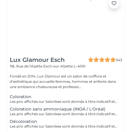
Lux Glamour Esch
343
118, Rue de l'Azette
Esch-sur-Alzette L-4010
Fondé en 2014, Lux Glamour est un salon de coiffure et
d'esthétique qui accueille femmes, hommes et enfants dans
une ambiance chaleureuse et professio...
Coloration
Les prix affichés sur Salonkee sont donnés à titre indicatif et représentent les tarifs de base. Ceux-ci peuvent varier en fonction du diagnostic effectué lors de votre arrivée au salon et de l'expertise du professionnel à qui vous confiez vos soins de beauté. Dans tout les cas, un devis détaillé vous sera proposé et toute prestation sera réalisée avec votre accord.
Coloration sans ammoniaque (INOA / L'Oréal)
Les prix affichés sur Salonkee sont donnés à titre indicatif et représentent les tarifs de base. Ceux-ci peuvent varier en fonction du diagnostic effectué lors de votre arrivée au salon et de l'expertise du professionnel à qui vous confiez vos soins de beauté. Dans tout les cas, un devis détaillé vous sera proposé et toute prestation sera réalisée avec votre accord.
Décoloration
Les prix affichés sur Salonkee sont donnés à titre indicatif et représentent les tarifs de base. Ceux-ci peuvent varier en fonction du diagnostic effectué lors de votre arrivée au salon et de l'expertise du professionnel à qui vous confiez vos soins de beauté. Dans tout les cas, un devis détaillé vous sera proposé et toute prestation sera réalisée avec votre accord.