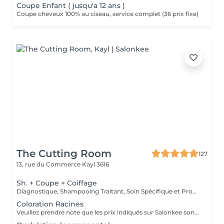
Coupe Enfant ( jusqu'a 12 ans )
Coupe cheveux 100% au ciseau, service complet (36 prix fixe)
The Cutting Room
127
13, rue du Commerce
Kayl 3616
Sh. + Coupe + Coiffage
Diagnostique, Shampooing Traitant, Soin Spécifique et Produits Coiffants inclus
Coloration Racines
Veuillez prendre note que les prix indiqués sur Salonkee sont communiqués à titre informatif et s'entendent de base. Ces derniers sont susceptibles de varier selon le diagnostic réalisé à votre arrivée au salon et l'expertise du professionnel à qui vous confiez votre beauté. Dans tous les cas, un devis précis vous sera proposé et toutes réalisations de prestations seront effectuées avec votre accord. Un grand merci d'avance pour votre compréhension. Au plaisir de vous recevoir très vite.