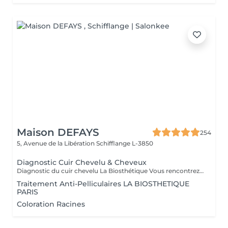
Maison DEFAYS
254
5, Avenue de la Libération
Schifflange L-3850
Diagnostic Cuir Chevelu & Cheveux
Diagnostic du cuir chevelu La Biosthétique Vous rencontrez des problèmes au niveau du cuir chevelu ? Cheveux gras, pellicules, démangeaisons ou sécheresse cutanée ? Profitez de notre diagnostic professionnel du cuir chevelu pour identifier les causes et trouver des solutions adaptées à vos besoins. Grâce à une analyse précise, nous vous proposons des recommandations personnalisées pour retrouver un cuir chevelu sain et équilibré. N'hésitez pas à réserver votre rendez-vous dès maintenant
Traitement Anti-Pelliculaires LA BIOSTHETIQUE
PARIS
Coloration Racines