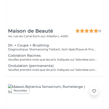
Maison de Beauté
13
44, rue du Canal
Esch-sur-Alzette L-4050
Sh. + Coupe + Brushing
Diagnostique, Shampooing Traitant, Soin Spécifique et Produits Coiffants inclus
Coloration Racines
Veuillez prendre note que les prix indiqués sur Salonkee sont communiqués à titre informatif et s'entendent de base. Ces derniers sont susceptibles de varier selon le diagnostic réalisé à votre arrivée au salon et l'expertise du professionnel à qui vous confiez votre beauté. Dans tous les cas, un devis précis vous sera proposé et toutes réalisations de prestations seront effectuées avec votre accord. Un grand merci d'avance pour votre compréhension. Au plaisir de vous recevoir très vite.
Ondulation (permanente)
Veuillez prendre note que les prix indiqués sur Salonkee sont communiqués à titre informatif et s'entendent de base. Ces derniers sont susceptibles de varier selon le diagnostic réalisé à votre arrivée au salon et l'expertise du professionnel à qui vous confiez votre beauté. Dans tous les cas, un devis précis vous sera proposé et toutes réalisations de prestations seront effectuées avec votre accord. Un grand merci d'avance pour votre compréhension. Au plaisir de vous recevoir très vite.
Nouveau