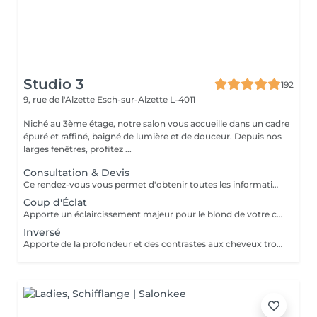
Studio 3
192
9, rue de l'Alzette
Esch-sur-Alzette L-4011
Niché au 3ème étage, notre salon vous accueille dans un cadre
épuré et raffiné, baigné de lumière et de douceur. Depuis nos
larges fenêtres, profitez ...
Consultation & Devis
Ce rendez-vous vous permet d'obtenir toutes les informations nécessaires avant votre prestation : - conseils personnalisés - étude de vos besoins - diagnostic du cheveu Le montant de la consultation sera déduit de votre prestation finale si vous réservez immédiatement après ce rendez-vous.
Coup d'Éclat
Apporte un éclaircissement majeur pour le blond de votre choix - consultation - balayage - soin epres - gloss - coupe & coiffage Le prix peut varier selon la quantité des produits utilisés.
Inversé
Apporte de la profondeur et des contrastes aux cheveux trop clairs suite à un balayage ou décoloration - consultation - balayage - soin epres - gloss - coupe & coiffage Le prix peut varier selon la quantité des produits utilisés.