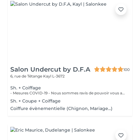
Salon Undercut by D.F.A
100
6, rue de Tétange
Kayl L-3672
Sh. + Coiffage
- Mesures COVID-19 - Nous sommes ravis de pouvoir vous accueillir à partir du 11 mai 2020 . Dans la mesure du possible : - Réserver un jour et un créneau en semaine si vous n'avez pas de contrainte pro./perso. - Venir seul aux rendez-vous - Se présenter au salon à l'heure prévue - Porter un masque et des gants - Respecter la distanciation - Prévoyez une boisson et de la lecture si besoin - Privilégier les modes de paiements sans contact Un grand merci d'avance pour votre compréhension. Au plaisir de vous revoir très vite.
Sh. + Coupe + Coiffage
Coiffure évènementielle (Chignon, Mariage...)