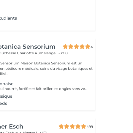
tudiants
otanica Sensorium
4
-Duchesse Charlotte
Rumelange L-3710
otanica Sensorium est un
é en pédicure médicale, soins du visage botaniques et
lai...
onaise
Un soin naturel qui nourrit, fortifie et fait briller les ongles sans vernis. Grâce à une pâte enrichie en cire d'abeille, kératine et minéraux, suivie d'une poudre de perle protectrice, les ongles retrouvent force, éclat et un fini brillant naturel.
ssique
ieds
her Esch
499
ette
Esch-sur-Alzette L-4011