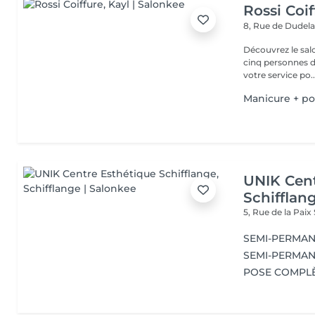
Rossi Coif
8, Rue de Dudel
Découvrez le sal
cinq personnes d
votre service po..
Manicure + po
UNIK Cent
Schifflan
5, Rue de la Paix
SEMI-PERMA
SEMI-PERMA
POSE COMPLÈ