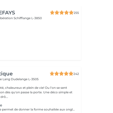
EFAYS
255
Libération
Schifflange L-3850
tique
242
ue Lang
Dudelange L-3505
é, chaleureux et plein de vie! Ou l'on se sent
u'on passe la porte. Une déco simple et
e drô...
te
La pose complète permet de donner la forme souhaitée aux ongles en rallongeant avec le Chablon.