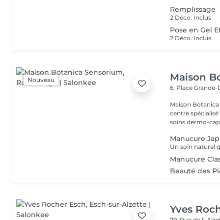
Remplissage
2 Déco. Inclus
Pose en Gel E
2 Déco. Inclus
Maison B
Nouveau
6, Place Grande
Maison Botanica Sensorium Maison B
centre spécialis
soins dermo-capil
Manucure Jap
Manucure Cla
Beauté des P
Yves Roc
79, Rue de l`Alz