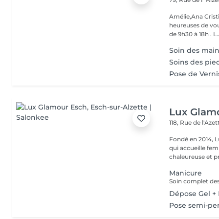
Amélie,Ana Crist
heureuses de vou
de 9h30 à 18h . L..
Soin des mains
Soins des pie
Pose de Verni
Lux Glam
118, Rue de l'Aze
Fondé en 2014, L
qui accueille f
chaleureuse et pr
Manicure
Dépose Gel +
Pose semi-pe