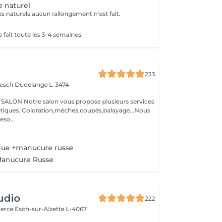
e naturel
s naturels aucun rallongement n'est fait.
 fait toute les 3-4 semaines.
233
iesch
Dudelange L-3474
N Notre salon vous propose plusieurs services
oupés,balayage...Nous
so...
que +manucure russe
Manucure Russe
udio
222
merce
Esch-sur-Alzette L-4067