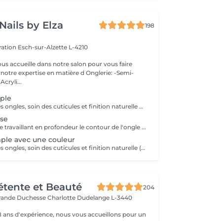
Nails by Elza
198
eration
Esch-sur-Alzette L-4210
ous accueille dans notre salon pour vous faire
otre expertise en matière d Onglerie: -Semi-
cryli...
ple
Mise en forme des ongles, soin des cuticules et finition naturelle pour des mains propres et soignée.
se
Technique précise travaillant en profondeur le contour de l'ongle et les cuticules, pour une finition nette, durable et parfaitement soignée. Idéal avant la pose de vernis ou gel/acrylique.
ple avec une couleur
Mise en forme des ongles, soin des cuticules et finition naturelle (manicure simples) pour des mains propres et soignée avec une couleur.
Détente et Beauté
204
rande Duchesse Charlotte
Dudelange L-3440
18 ans d'expérience, nous vous accueillons pour un