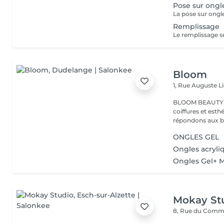
Pose sur ongl
La pose sur ongle
Remplissage
Le remplissage se
Bloom
1, Rue Auguste L
BLOOM BEAUTY SALO
coiffures et esthétiques. Coloration,mèches,c
répondons aux be
ONGLES GEL
Ongles acryli
Ongles Gel+ 
Mokay St
8, Rue du Com