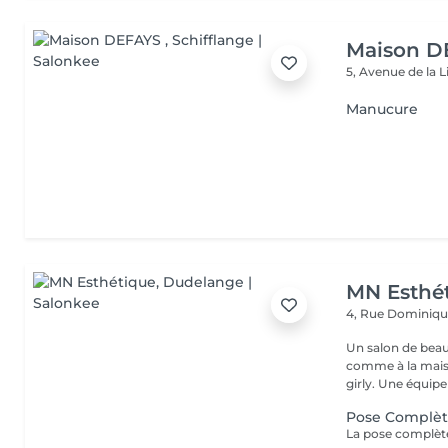
Maison D
5, Avenue de la 
Manucure
MN Esthé
4, Rue Dominiq
Un salon de beaut
comme à la maison dès q
girly. Une équip
Pose Complè