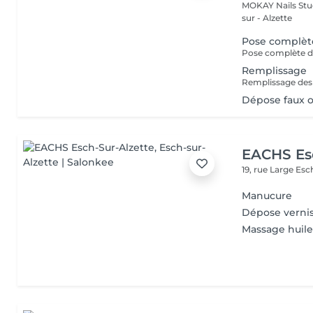
MOKAY Nails Stud
sur - Alzette
Pose complèt
Pose complète de
Remplissage
Dépose faux 
EACHS Es
19, rue Large
Esc
Manucure
Dépose verni
Massage huile