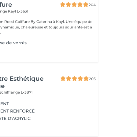
fure
204
ange
Kayl L-3631
on Rossi Coiffure By Caterina à Kayl. Une équipe de
ynamique, chaleureuse et toujours souriante est à
.
se de vernis
re Esthétique
205
ge
Schifflange L-3871
NENT
NENT RENFORCÉ
TE D'ACRYLIC