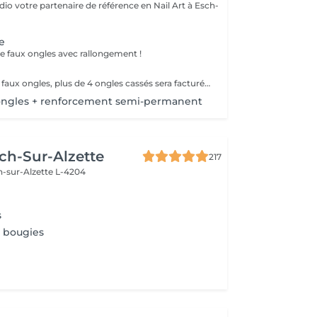
io votre partenaire de référence en Nail Art à Esch-
e
 faux ongles avec rallongement !
Remplissage des faux ongles, plus de 4 ongles cassés sera facturé une nouvelle pose !Le remplissage doit être effectué dans les 4 semaines à compter du jour de la pose, les 4 semaines dépassées vous sera facturé un supplément de 10€! Tout changement de format vous sera également facturé !
ongles + renforcement semi-permanent
ch-Sur-Alzette
217
h-sur-Alzette L-4204
s
 bougies