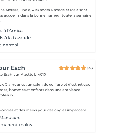
ina,Melissa,Elodie, Alexandra,Nadège et Maja sont
s accueillir dans la bonne humeur toute la semaine
.
 à l'Arnica
ds à la Lavande
s normal
our Esch
343
tte
Esch-sur-Alzette L-4010
ux Glamour est un salon de coiffure et d'esthétique
emmes, hommes et enfants dans une ambiance
ofessio...
Soin complet des ongles et des mains pour des ongles impeccables et une peau douce. Choisissez entre finition classique, vernis ou nail art pour sublimer vos mains avec élégance.
 Manucure
rmanent mains