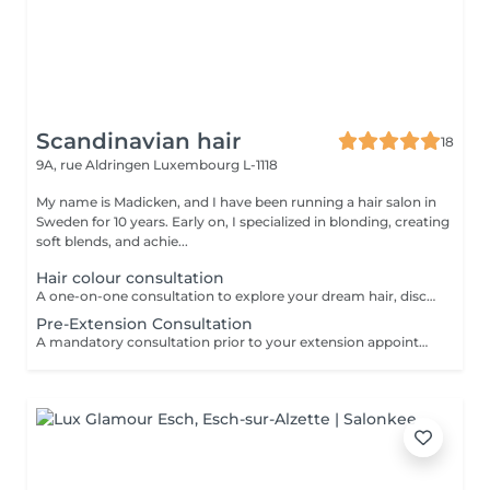
Scandinavian hair
18
9A, rue Aldringen
Luxembourg L-1118
My name is Madicken, and I have been running a hair salon in
Sweden for 10 years. Early on, I specialized in blonding, creating
soft blends, and achie...
Hair colour consultation
A one-on-one consultation to explore your dream hair, discuss colour possibilities, pricing, and create a tailored plan to achieve the best result for you.
Pre-Extension Consultation
A mandatory consultation prior to your extension appointment. During this session we will assess your hair, discuss your desired look, color match, and determine the right amount of hair needed. This ensures a flawless result and allows us to order the perfect extensions for you. Please note: installation cannot be booked without a consultation first