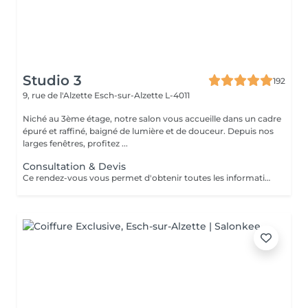
Studio 3
192
9, rue de l'Alzette
Esch-sur-Alzette L-4011
Niché au 3ème étage, notre salon vous accueille dans un cadre
épuré et raffiné, baigné de lumière et de douceur. Depuis nos
larges fenêtres, profitez ...
Consultation & Devis
Ce rendez-vous vous permet d'obtenir toutes les informations nécessaires avant votre prestation : - conseils personnalisés - étude de vos besoins - diagnostic du cheveu Le montant de la consultation sera déduit de votre prestation finale si vous réservez immédiatement après ce rendez-vous.