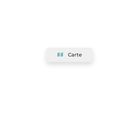
Carte
Société
Support
Équipe
&
Carrières
Référencer votre salon