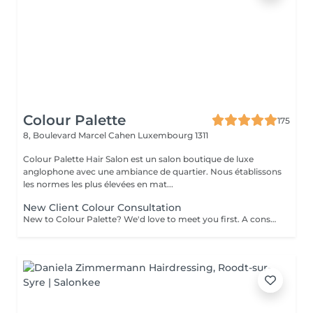
Colour Palette
175
8, Boulevard Marcel Cahen
Luxembourg 1311
Colour Palette Hair Salon est un salon boutique de luxe
anglophone avec une ambiance de quartier. Nous établissons
les normes les plus élevées en mat...
New Client Colour Consultation
New to Colour Palette? We'd love to meet you first. A consultation is required before booking any new colour service, including highlights, balayage, blonding, and colour transformations. During your consultation, we'll discuss your hair goals, assess your hair, and create a personalised colour plan together. Solid root retouch appointments are exempt from this requirement. Ideal for: Major colour changes Colour corrections First-time lightening or blonding Extension inquiries Unsure clients