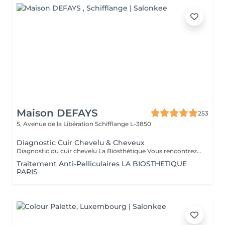
Maison DEFAYS
253
5, Avenue de la Libération
Schifflange L-3850
Diagnostic Cuir Chevelu & Cheveux
Diagnostic du cuir chevelu La Biosthétique Vous rencontrez des problèmes au niveau du cuir chevelu ? Cheveux gras, pellicules, démangeaisons ou sécheresse cutanée ? Profitez de notre diagnostic professionnel du cuir chevelu pour identifier les causes et trouver des solutions adaptées à vos besoins. Grâce à une analyse précise, nous vous proposons des recommandations personnalisées pour retrouver un cuir chevelu sain et équilibré. N'hésitez pas à réserver votre rendez-vous dès maintenant
Traitement Anti-Pelliculaires LA BIOSTHETIQUE
PARIS