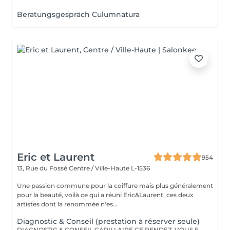
Beratungsgespräch Culumnatura
Eric et Laurent
954
13, Rue du Fossé
Centre / Ville-Haute L-1536
Une passion commune pour la coiffure mais plus généralement
pour la beauté, voilà ce qui a réuni Eric&Laurent, ces deux
artistes dont la renommée n'es...
Diagnostic & Conseil (prestation à réserver seule)
DIAGNOSTIC & CONSEIL CAPILLAIRE CE RENDEZ-VOUS EST EXCLUSIVEMENT RÉSERVÉ À UNE PREMIÈRE RENCONTRE AVEC NOTRE EXPERT CAPILLAIRE AFIN DE RÉALISER UN DIAGNOSTIC PERSONNALISÉ DE VOS CHEVEUX ET DE VOTRE CUIR CHEVELU. CETTE CONSULTATION DOIT ÊTRE RÉSERVÉE SEULE ET NE PEUT ÊTRE ASSOCIÉE À AUCUNE AUTRE PRESTATION OU RÉSERVATION. À L'ISSUE DE CET ÉCHANGE, UN ACCOMPAGNEMENT ET DES RECOMMANDATIONS ADAPTÉS À VOS BESOINS POURRONT VOUS ÊTRE PROPOSÉS. Diagnostic & Conseil Capillaire Prenez un moment privilégié pour échanger autour de vos cheveux, de vos envies et de vos habitudes. Lors de ce rendez-vous, nous réalisons un diagnostic personnalisé du cuir chevelu et de la fibre capillaire, nous vous orientons vers les coupes, couleurs et traitements les plus adaptés à votre image, à votre routine et à la beauté naturelle de vos cheveux. Nous vous apportons également des conseils personnalisés sur l'entretien à la maison ainsi que sur les produits les plus adaptés à vos besoins pour prolonger les résultats et préserver la beauté de vos cheveux au quotidien. Ce moment permet aussi de répondre à toutes vos questions et de construire ensemble un résultat entièrement sur mesure.