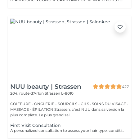
NUU beauty | Strassen
427
204, route d'Arlon
Strassen L-8010
COIFFURE - ONGLERIE - SOURCILS - CILS · SOINS DU VISAGE -
MASSAGE - ÉPILATION Strassen, c'est NUU dans sa version la
plus complète. Le plus grand sal...
First Visit Consultation
A personalized consultation to assess your hair type, condition, and goals helping us recommend the perfect treatments, color, or cut to suit your style and lifestyle.