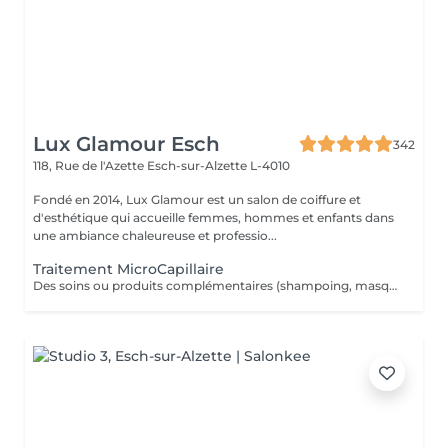
Lux Glamour Esch
342
118, Rue de l'Azette
Esch-sur-Alzette L-4010
Fondé en 2014, Lux Glamour est un salon de coiffure et
d'esthétique qui accueille femmes, hommes et enfants dans
une ambiance chaleureuse et professio...
Traitement MicroCapillaire
Des soins ou produits complémentaires (shampoing, masques, hydratations profondes, fixateurs, etc.) peuvent être suggérés lors de votre venue, selon l'état de vos cheveux et vos objectifs beauté. Ces compléments ne figurent pas dans la réservation en ligne. Ces options peuvent entraîner un coût supplémentaire, toujours communiqué clairement avant toute application.