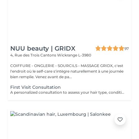
NUU beauty | GRIDX
97
4, Rue des Trois Cantons
Wickrange L-3980
COIFFURE - ONGLERIE - SOURCILS - MASSAGE GRIDX, c'est
l'endroit où le self-care s'intègre naturellement à une journée
bien remplie. Venez avant de pa...
First Visit Consultation
A personalized consultation to assess your hair type, condition, and goals helping us recommend the perfect treatments, color, or cut to suit your style and lifestyle.