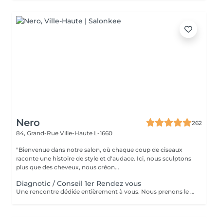
Nero
262
84, Grand-Rue
Ville-Haute L-1660
"Bienvenue dans notre salon, où chaque coup de ciseaux
raconte une histoire de style et d'audace. Ici, nous sculptons
plus que des cheveux, nous créon...
Diagnotic / Conseil 1er Rendez vous
Une rencontre dédiée entièrement à vous. Nous prenons le temps d'analyser votre chevelure, de comprendre vos habitudes et d'échanger sur vos envies pour définir ensemble la routine et le style qui vous correspondent vraiment. Un moment privilégié pour poser les bases d'un suivi sur mesure.