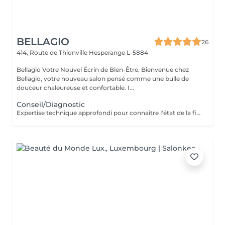
BELLAGIO
26
414, Route de Thionville
Hesperange L-5884
Bellagio Votre Nouvel Écrin de Bien-Être. Bienvenue chez
Bellagio, votre nouveau salon pensé comme une bulle de
douceur chaleureuse et confortable. I...
Conseil/Diagnostic
Expertise technique approfondi pour connaitre l'état de la fibre capillaire et diagnostic il vous aide à choisir une coupe et coiffage adapté à votre morphologie. Nous travaillons exclusivement avec un produit breveté de coloration permanente professionnelle sans ammoniaque, enrichie en caviar et en kératine. Elle offre des résultats intenses, homogènes et durables tout en respectant la fibre capillaire. Sa formule assure une couverture optimale des cheveux blancs, une excellente tenue et une brillance remarquable. Pour les blond la formule infusée d'actifs cosmétiques végétaux hydratants et protecteurs, permet un travail d'éclaircissement profond tout en douceur.