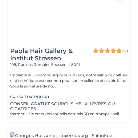
Paola Hair Gallery &
158
Institut Strassen
109, Rue des Romains
Strassen L-8041
Implanté au Luxembourg depuis 30 ans, notre salon de coiffure
et d'esthétique est reconnu pour son excellence et savoir-faire.
Sous la signature de no...
conseil extension
CONSEIL GRATUIT SOURCILS, YEUX, LEVRES OU
CICATRICES
Permet: - De créer des sourcils naturels 3D en trompe l'oeil en poils pour parfaire une ligne déjà existante en effet poudré. - De définir et volumiser vos lèvres dans des teintes nuées ou donner un effet légèrement maquillé. - Pour les yeux vous pouvez opter pour un trait fin au ras des cils pour un résultat discret ou un liner poudré pour un effet raffiné. Il est également possible de corriger des cicatrices. Notre esthéticienne Elodie pratique la micropigmentation digitale à ne pas confondre avec le microblading ( lame manuelle ) depuis plus de 10 ans. Pas d'effets tatouage, pas de pigments qui virent, pas de cicatrices. Cette méthode ne crée pas de cicatrices et permet d'insérer le pigment de manière douce dans la peau. Les pigments utilisés ne virent pas dans le temps et Elodie vous promet un résultat raffiné et non un effet marqué style "tatouage". Nous vous proposons un rendez-vous conseil gratuit afin de visualiser l'effet avec du maquillage et d'obtenir les réponses à vos questions.