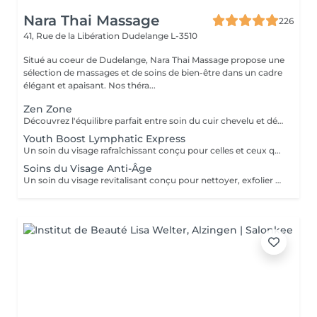
Nara Thai Massage
226
41, Rue de la Libération
Dudelange L-3510
Situé au coeur de Dudelange, Nara Thai Massage propose une
sélection de massages et de soins de bien-être dans un cadre
élégant et apaisant. Nos théra...
Zen Zone
Découvrez l'équilibre parfait entre soin du cuir chevelu et détente du haut du corps. Ce rituel bien-être associe un Head Spa de 60 minutes à un Massage Dos & Épaules Office Syndrome de 30 minutes pour relâcher les tensions, apaiser l'esprit et procurer une profonde sensation de bien-être. Comprend : Head Spa 60 min Massage Dos & Épaules Office Syndrome 30 min
Youth Boost Lymphatic Express
Un soin du visage rafraîchissant conçu pour celles et ceux qui souhaitent obtenir des résultats visibles en peu de temps. Nettoyage, exfoliation et soins ciblés contribuent à révéler un teint frais, lumineux et revitalisé. Un drainage lymphatique du visage peut être intégré sur demande.
Soins du Visage Anti-Âge
Un soin du visage revitalisant conçu pour nettoyer, exfolier et nourrir la peau tout en favorisant un teint frais et éclatant. Associant des produits de soin soigneusement sélectionnés à des techniques de massage relaxantes du visage, ce traitement laisse la peau douce, rafraîchie et parfaitement soignée.