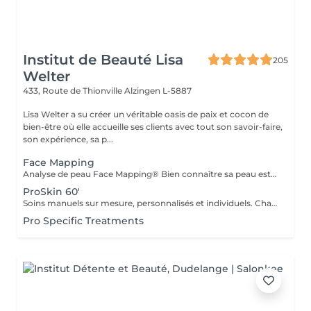
Institut de Beauté Lisa
205
Welter
433, Route de Thionville
Alzingen L-5887
Lisa Welter a su créer un véritable oasis de paix et cocon de
bien-être où elle accueille ses clients avec tout son savoir-faire,
son expérience, sa p...
Face Mapping
Analyse de peau Face Mapping® Bien connaître sa peau est la première étape pour obtenir une peau en bonne santé. Grâce au concept exclusif de Face Mapping®, votre Skin Thérapeute Dermalogica analyse votre peau, zone par zone, pour comprendre ses besoins et ses carences. Une routine de soins appropriée et des conseils personnalisés vous seront ensuite prodigués.
ProSkin 60'
Soins manuels sur mesure, personnalisés et individuels. Chaque rendez-vous une nouvelle expérience, avec une analyse cutanée précise Face Mapping®, toute en fonction de vos attentes et des besoins de votre peau
Pro Specific Treatments