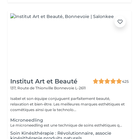
Institut Art et Beauté
425
137, Route de Thionville
Bonnevoie L-2611
Isabel et son équipe conjuguent parfaitement beauté,
relaxation et bien-être. Les meilleures marques esthétiques et
cosmétiques ainsi que la technolo...
Microneedling
Le microneedling est une technique de soins esthétiques qui stimule naturellement la production de collagène et d'élastine. Améliorer la texture de la peau Réduire les pores dilatés Atténuer les ridules Diminuer les cicatrices d'acné ou les taches pigmentaires Une technique douce et efficace, adaptée à tous les types de peau. Utilisation de sérums professionnels pour un résultat optimal Conseil personnalisé avant chaque séance. Offrez à votre peau un teint plus lisse, uniforme et lumineux
Soin Kinésithérapie : Révolutionnaire, associe
kinésithérapie,produits naturels