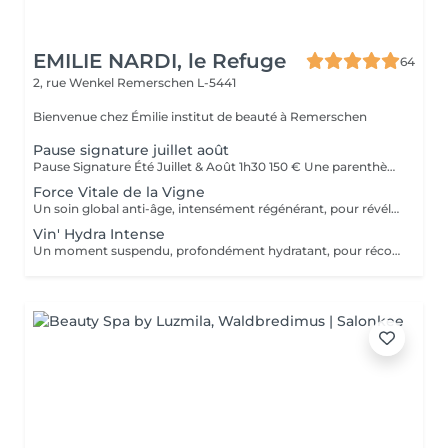
EMILIE NARDI, le Refuge
64
2, rue Wenkel
Remerschen L-5441
Bienvenue chez Émilie institut de beauté à Remerschen
Pause signature juillet août
Pause Signature Été Juillet & Août 1h30 150 € Une parenthèse estivale imaginée pour retrouver légèreté, fraîcheur et éclat, au coeur de l'été. Ce rituel exclusif débute par un massage des jambes légères, associé aux bienfaits de la vigne rouge et du cassis, pour délasser les jambes et stimuler la circulation. Un masque fraîcheur vient ensuite prolonger cette sensation de légèreté. Le visage est ensuite sublimé grâce au Kobido Gua Sha Signature, réalisé avec l'huile sensuelle Vinésime enrichie en pépins de raisin et bourgeons de cassis. Les manuvres liftantes, drainantes et relaxantes redonnent éclat, tonicité et luminosité à la peau. Pour clôturer cette expérience, profitez d'une pause beauté des pieds avec pose de vernis, accompagnée d'une infusion glacée au cassis et à la menthe. Résultat : un corps plus léger, un visage visiblement reposé et lumineux, et un profond sentiment de bien-être. Disponible exclusivement en juillet et août.
Force Vitale de la Vigne
Un soin global anti-âge, intensément régénérant, pour révéler l'éclat originel de la peau. Grâce au Complexe A2OC* - alliance exclusive du Pinot Noir et du Cassis de Bourgogne, riches en antioxydants et actifs oxygénants - ce protocole offre un véritable bain de jouvence cutané. Les traits sont lissés, les défenses naturelles renforcées, la peau plus ferme, visiblement revitalisée. Le teint rayonne comme après un été sur les coteaux. *Anti-oxydant & Oxygénant Cellulaire, innovation exclusive Vinésime.
Vin' Hydra Intense
Un moment suspendu, profondément hydratant, pour réconforter la peau et apaiser l'esprit. Ce soin mêle lissages profonds et acupressions relaxantes, afin de favoriser une détente absolue. La peau retrouve un taux d'hydratation optimal grâce à l'application d'un masque signature Vinésime, gorgé d'actifs millésimés. Le visage paraît reposé, les traits détendus, le teint éclatant de fraîcheur.