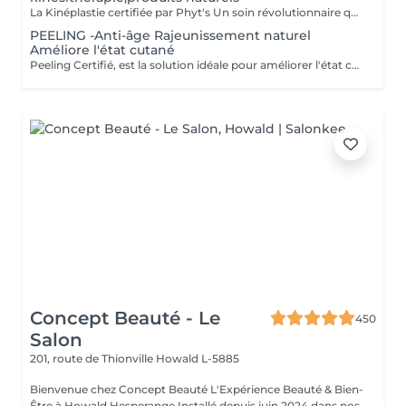
La Kinéplastie certifiée par Phyt's Un soin révolutionnaire qui associe kinésithérapie et produits naturels pour une approche douce et efficace de la beauté. Utilise des techniques manuelles et des produits bio pour stimuler en profondeur, sans produits chimiques ni interventions invasives Chaque séance est spécialement conçue pour répondre à vos besoins uniques, ciblant les fascias et les muscles pour une solution sur-mesure qui s'adapte parfaitement à votre peau. Oxygénation et Régénération : Stimulez la circulation sanguine et la régénération cellulaire pour améliorer l'élasticité et la fermeté de votre peau, la rendant visiblement plus jeune et tonique. Résultats Immédiats : Obtenez des effets visibles dès la première séance avec un raffermissement et une tonification notables. Chaque soin est conditionné en ampoules individuelles pour assurer une hygiène parfaite, une fraîcheur optimale à chaque application et une utilisation précise des doses. Esthéticiennes Fatima Lisete Marie Francesca La Kinéplastie certifiée par Phyt's est bien plus qu'un simple soin offrant des résultats concrets pour la santé. Offrez-vous ce moment de bien-être pour révéler une peau revitalisée et éclatante.
PEELING -Anti-âge Rajeunissement naturel
Améliore l'état cutané
Peeling Certifié, est la solution idéale pour améliorer l'état cutané et lutter efficacement contre les signes du vieillissement. Ce soin avancé associe la puissance des ingrédients naturels à la rigueur des produits biologiques pour offrir des résultats visibles et durables. Certification BIO : Profitez de produits certifiés bio, garantissant une formulation respectueuse de votre peau et de l'environnement, tout en vous assurant une qualité irréprochable. Ingrédients naturels : Enrichi en actifs naturels, ce peeling favorise le renouvellement cellulaire, affine le grain de peau et améliore la texture cutanée pour un teint plus uniforme et éclatant. Ampoules individuelles : Chaque soin est conditionné en ampoules individuelles pour garantir une hygiène optimale, une fraîcheur parfaite à chaque application, et une précision dans l'utilisation des doses. Esthéticiennes Lisete Marie Francesca Mirza Déborah Une routine régulière de soins contribue à maintenir l'élasticité, la fermeté et l'éclat de votre peau, tout en prévenant les signes du vieillissement prématuré. Chaque soin que vous apportez à votre peau est un pas vers une beauté durable et naturellement rajeunie. Offrez à votre peau le meilleur de la nature avec le Peeling et découvrez une peau revitalisée et éclatante !
Concept Beauté - Le
450
Salon
201, route de Thionville
Howald L-5885
Bienvenue chez Concept Beauté L'Expérience Beauté & Bien-
Être à Howald Hesperange Installé depuis juin 2024 dans nos