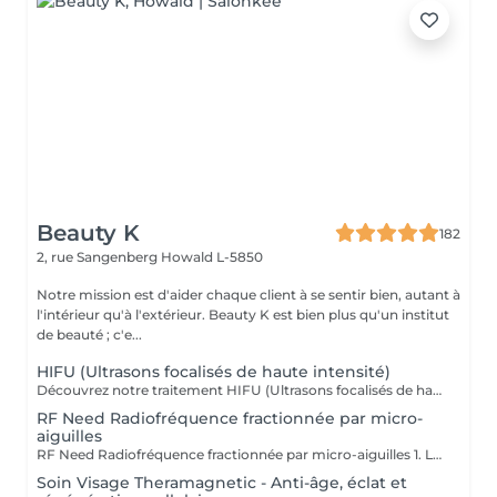
Beauty K
182
2, rue Sangenberg
Howald L-5850
Notre mission est d'aider chaque client à se sentir bien, autant à
l'intérieur qu'à l'extérieur. Beauty K est bien plus qu'un institut
de beauté ; c'e...
HIFU (Ultrasons focalisés de haute intensité)
Découvrez notre traitement HIFU (Ultrasons focalisés de haute intensité) : le soin anti-âge révolutionnaire pour visage, cou et décolleté. Commencez votre expérience par un rendez-vous d'information personnalisé, lors duquel nous analyserons ensemble la zone que vous souhaitez traiter. C'est aussi l'occasion de répondre à toutes vos questions et de vous familiariser avec les avantages de cette technologie de pointe. Notre soin HIFU est la solution idéale pour ceux qui recherchent un rajeunissement sans aiguilles ni chirurgie. Utilisant des ultrasons de haute intensité, ce traitement cible les couches profondes de la peau pour stimuler la production de collagène et d'élastine, entraînant un effet liftant et raffermissant visible. Parfait pour atténuer les signes de vieillissement tels que les rides, la perte de fermeté, et même les cicatrices sur le visage et le corps, le soin HIFU redonne à votre peau une apparence plus jeune et revitalisée. Les résultats peuvent être perceptibles dès la première séance, avec des améliorations continues au fil du temps. Transformez votre peau avec notre soin HIFU un véritable tournant dans les traitements esthétiques modernes, alliant efficacité et sécurité pour révéler votre beauté naturelle sans temps de récupération.
RF Need Radiofréquence fractionnée par micro-
aiguilles
RF Need Radiofréquence fractionnée par micro-aiguilles 1. Le microneedling De très fines micro-aiguilles créent des micro-perforations contrôlées dans la peau. Cela stimule la régénération naturelle, favorise la production de collagène et d'élastine et active les mécanismes de réparation cutanée. 2. La radiofréquence fractionnée (RF) Une énergie thermique est délivrée via les aiguilles directement dans le derme. La chaleur resserre les fibres de collagène existantes, augmente la densité dermique et déclenche une néocollagénèse (formation de nouveau collagène). Bénéfices principaux Raffermissement et effet tenseur immédiat Amélioration de la texture et de l'éclat de la peau Réduction des ridules et rides Atténuation des cicatrices d'acné Réduction visible des pores dilatés Action possible sur certaines vergetures et relâchements cutanés du corps Résultats progressifs et durables grâce à la stimulation biologique Déroulement du soin 1. Application d'une crème anesthésiante locale pour plus de confort 2. Passage de la pièce à main RF Need (personnalisation des paramètres : profondeur des aiguilles, intensité de la RF) 3. Soin apaisant et hydratant post-traitement Sensations : picotements, chaleur diffuse Après la séance : rougeurs et gonflement légers de 24 à 72h
Soin Visage Theramagnetic - Anti-âge, éclat et