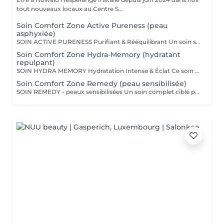
tout nouveaux locaux au Centre S...
Soin Comfort Zone Active Pureness (peau
asphyxiée)
SOIN ACTIVE PURENESS Purifiant & Rééquilibrant Un soin spécifique profond qui désincruste et libère la peau de toutes ses impuretés. Grâce à l'action combinée des exfoliants et des extraits naturels purifiants, il aide à désobstruer les pores, réduire l'excès de sébum et retrouver un teint plus net et équilibré. Idéal pour retrouver une peau fraîche et matifiée, tout en douceur. SOINS DU VISAGE COMFORT ZONE Nos soins du visage utilisent les produits de la marque Comfort Zone, une référence en cosmétique professionnelle alliant science, nature et innovation. Formulés avec des ingrédients d'origine naturelle, sans silicones, parabènes ni huiles minérales, ces soins sont conçus pour respecter l'équilibre de la peau tout en offrant des résultats visibles et durables. Chaque soin est un véritable rituel de bien-être et d'efficacité, adapté aux besoins spécifiques de votre peau.
Soin Comfort Zone Hydra-Memory (hydratant
repulpant)
SOIN HYDRA MEMORY Hydratation Intense & Éclat Ce soin booste l'hydratation et recharge la peau en eau grâce à l'acide hyaluronique et aux extraits naturels hydratants. Sa texture fraîche et ultra-sensorielle désaltère immédiatement la peau et lui redonne souplesse, douceur et éclat. Parfait pour les peaux déshydratées ou fatiguées, en quête de confort et de fraîcheur. SOINS DU VISAGE COMFORT ZONE Nos soins du visage utilisent les produits de la marque Comfort Zone, une référence en cosmétique professionnelle alliant science, nature et innovation. Formulés avec des ingrédients d'origine naturelle, sans silicones, parabènes ni huiles minérales, ces soins sont conçus pour respecter l'équilibre de la peau tout en offrant des résultats visibles et durables. Chaque soin est un véritable rituel de bien-être et d'efficacité, adapté aux besoins spécifiques de votre peau.
Soin Comfort Zone Remedy (peau sensibilisée)
SOIN REMEDY - peaux sensibilisées Un soin complet ciblé pour tous les âges et tous les types de peau. Le point commun ? Une peau sensibilisée, fragilisée et inconfortable. Apaiser, calmer et soulager la peau des inflammations, tel est l'objectif de ce soin qui renforce la barrière protectrice de la peau pour lui apporter sérénité et confort. SOINS DU VISAGE COMFORT ZONE Nos soins du visage utilisent les produits de la marque Comfort Zone, une référence en cosmétique professionnelle alliant science, nature et innovation. Formulés avec des ingrédients d'origine naturelle, sans silicones, parabènes ni huiles minérales, ces soins sont conçus pour respecter l'équilibre de la peau tout en offrant des résultats visibles et durables. Chaque soin est un véritable rituel de bien-être et d'efficacité, adapté aux besoins spécifiques de votre peau.