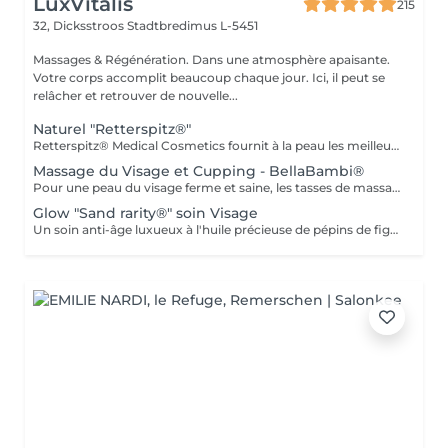
LuxVitalis
215
32, Dicksstroos
Stadtbredimus L-5451
Massages & Régénération. Dans une atmosphère apaisante.
Votre corps accomplit beaucoup chaque jour. Ici, il peut se
relâcher et retrouver de nouvelle...
Naturel "Retterspitz®"
Retterspitz® Medical Cosmetics fournit à la peau les meilleurs produits et ingrédients de soins naturels. Le savoir traditionnel garantit une peau éclatante. Une peau bien soignée est une belle peau. Un teint frais et éclatant n'est pas une question d'âge, mais de soin. La peau est approvisionnée avec les meilleurs ingrédients de soin et des ingrédients naturels tels que le Q10, la provitamine B5, l'urée, des huiles précieuses et des extraits de plantes sélectionnés. Pour Retterspitz, un soin constant signifie également éviter systématiquement les additifs artificiels tels que les agents odorants, les émulsifiants critiques, les composants d'origine animale, les nanoparticules, les conservateurs inutiles, les microplastiques et bien plus encore... Nettoyage, gommage, massage du visage, soin final.
Massage du Visage et Cupping - BellaBambi®
Pour une peau du visage ferme et saine, les tasses de massage de BellaBambi® offrent un effet liftant naturel et une stimulation profonde et peuvent être utilisées aussi bien par les femmes que par les hommes pour garder la peau du visage en pleine forme. Cette application stimule la circulation sanguine, élimine les toxines et, lorsqu'elle est utilisée régulièrement, augmente l'élasticité de la peau du visage pour un effet liftant naturel. Tirer doucement sur la peau stimule également la production de collagène et soulage les tensions dans les muscles du visage. Il ouvre également les pores afin que les produits de soin puissent être encore mieux absorbés. Nettoyage, massage avec produit de soin et ventouses, soin final.
Glow "Sand rarity®" soin Visage
Un soin anti-âge luxueux à l'huile précieuse de pépins de figue de Barbarie régénère et laisse un teint éclatant de fraîcheur. Comprend un nettoyant, un masque, un sérum contour des yeux et une crème de finition. Ingrédients naturels et certifiés : 99 % d'origine naturelle, enrichis en huiles végétales précieuses et certifiés Cosmos Natural, gage d'une qualité irréprochable et de pratiques éthiques.