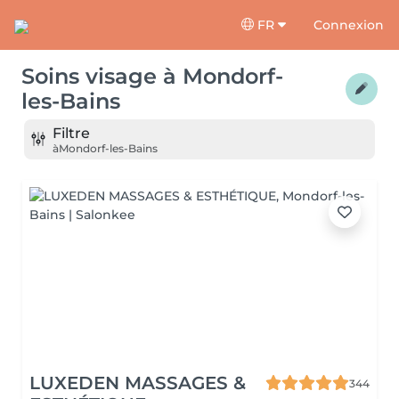
FR
Connexion
Soins visage
à
Mondorf-
les-Bains
Filtre
à
Mondorf-les-Bains
LUXEDEN MASSAGES &
344