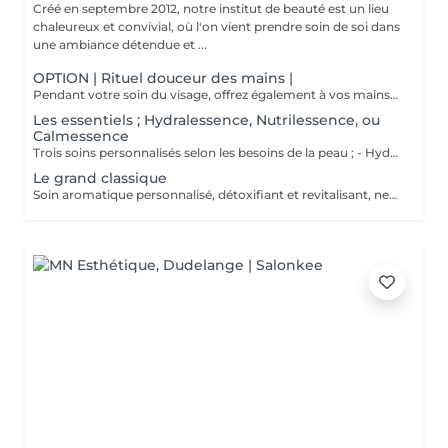
Créé en septembre 2012, notre institut de beauté est un lieu
chaleureux et convivial, où l'on vient prendre soin de soi dans
une ambiance détendue et ...
OPTION | Rituel douceur des mains |
Pendant votre soin du visage, offrez également à vos mains un moment de douceur grâce à un gommage délicat, un masque nourrissant sous gants et un petit massage relaxant.
Les essentiels ; Hydralessence, Nutrilessence, ou
Calmessence
Trois soins personnalisés selon les besoins de la peau ; - Hydralessence : soin pour peaux déshydratées - Nutrilessence : soin pour peaux dénutries, sèches à très sèches - Calmessence : soin pour peaux sensibles, avec rougeurs
Le grand classique
Soin aromatique personnalisé, détoxifiant et revitalisant, nettoyage profond en 5 phases.