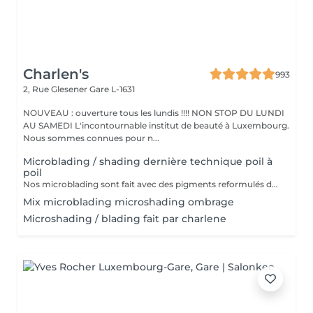
Charlen's
993
2, Rue Glesener
Gare L-1631
NOUVEAU : ouverture tous les lundis !!!! NON STOP DU LUNDI
AU SAMEDI L'incontournable institut de beauté à Luxembourg.
Nous sommes connues pour n...
Microblading / shading dernière technique poil à
poil
Nos microblading sont fait avec des pigments reformulés depuis la loi du 4 janvier 2022 faites nous confiance nous travaillons avec les meilleures marques sur le marché ne vous inquiétez pas pour la couleur et technique on regardera ensemble sur place :) l'épilation au fil est incluse
Mix microblading microshading ombrage
Microshading / blading fait par charlene