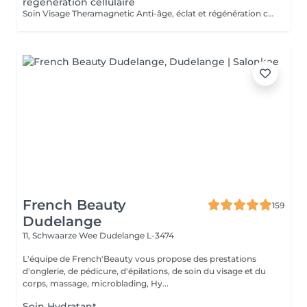
régénération cellulaire
Soin Visage Theramagnetic Anti-âge, éclat et régénération cellulaire Le Theramagnetic visage est un soin non-invasif nouvelle génération qui combine la micro-aspiration douce et les champs magnétiques pulsés à résonance stochastique (CMPS) pour redonner au visage toute sa lumière, sa fermeté et sa vitalité. Grâce à sa pièce à main spécialement conçue pour les zones délicates du visage et du cou, ce traitement stimule les fibroblastes, relance la production de collagène et d'élastine, améliore la microcirculation et facilite l'oxygénation cellulaire. Résultats : Effet liftant visible dès la première séance Peau plus lisse, plus ferme et plus lumineuse Réduction des rides, des poches et des signes de fatigue Amélioration de la texture et de l'éclat du teint Sans aiguille, sans douleur et 100 % relaxant, ce soin visage s'adresse à toutes les personnes souhaitant un effet rajeunissant naturel et durable. Recommandation : une cure de 6 séances espacées d'une semaine pour un effet régénérant profond et durable. Idéal en prévention du vieillissement ou en soin intensif.
French Beauty
159
Dudelange
11, Schwaarze Wee
Dudelange L-3474
L'équipe de French'Beauty vous propose des prestations
d'onglerie, de pédicure, d'épilations, de soin du visage et du
corps, massage, microblading, Hy...
Soin Hydratant