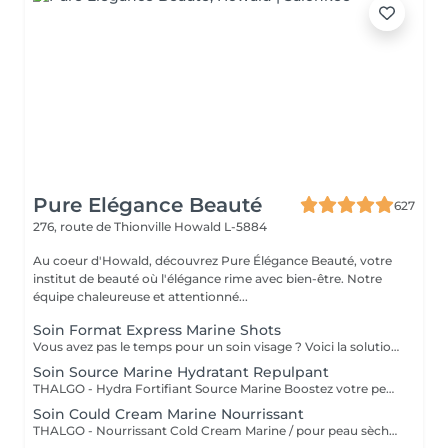
Pure Elégance Beauté
627
276, route de Thionville
Howald L-5884
Au coeur d'Howald, découvrez Pure Élégance Beauté, votre
institut de beauté où l'élégance rime avec bien-être. Notre
équipe chaleureuse et attentionné...
Soin Format Express Marine Shots
Vous avez pas le temps pour un soin visage ? Voici la solution un soin express de 30 minutes.
Soin Source Marine Hydratant Repulpant
THALGO - Hydra Fortifiant Source Marine Boostez votre peau avec la technologie du masque LED : un soin haute performance qui stimule , traite et illumine votre teint dès la première séance
Soin Could Cream Marine Nourrissant
THALGO - Nourrissant Cold Cream Marine / pour peau sèche Boostez votre peau avec la technologie du masque LED : un soin haute performance qui stimule , traite et illumine votre teint dès la première séance