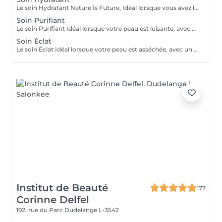
Le soin Hydratant Nature Is Future, Idéal lorsque vous avez la sensation de peau qui tire, d'inconfort, squames. Votre peau sera plus lumineuse et plus agréable.
Soin Purifiant
Le soin Purifiant Idéal lorsque votre peau est luisante, avec des boutons et/ou des points noirs. Votre peau sera purifiée, assainie et votre sécrétion de sébum régulée.
Soin Éclat
Le soin Éclat Idéal lorsque votre peau est asséchée, avec un teint terne, poches/cernes. Votre peau sera revitalisée, relipidée et décongestionnée et beaucoup plus éclatante !
Institut de Beauté
177
Corinne Delfel
192, rue du Parc
Dudelange L-3542