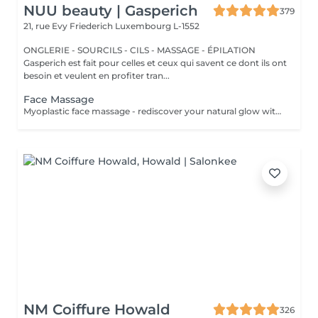
NUU beauty | Gasperich
379
21, rue Evy Friederich
Luxembourg L-1552
ONGLERIE - SOURCILS - CILS - MASSAGE - ÉPILATION
Gasperich est fait pour celles et ceux qui savent ce dont ils ont
besoin et veulent en profiter tran...
Face Massage
Myoplastic face massage - rediscover your natural glow with the deeply rejuvenating myoplastic face massage. This unique technique works not only on the surface of your skin but also on the deeper layers of muscles and fascia. Through precise, sculpting movements, it releases tension, improves circulation, and restores elasticity. The result? A lifted, defined, and radiant look that feels as refreshing as it appears. Every session is like a reset for your face leaving you looking youthful, relaxed, and glowing with vitality. Express Facial Massage is designed for those who value their time while expecting visible, refined results. This 30-minute lifting massage focuses on precise muscle stimulation to restore facial tone, improve skin firmness, and redefine the natural facial contour. The treatment helps reduce visible signs of fatigue while stimulating microcirculation, allowing the skin to regain a fresh, radiant, and naturally healthy glow. Perfect as an additional boost to your body massage for complete relaxation and rejuvenation. Important: This treatment is available only as an add-on to any body massage and cannot be booked as a standalone service.
NM Coiffure Howald
326