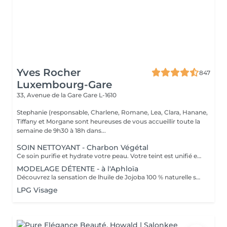
Yves Rocher
847
Luxembourg-Gare
33, Avenue de la Gare
Gare L-1610
Stephanie (responsable, Charlene, Romane, Lea, Clara, Hanane,
Tiffany et Morgane sont heureuses de vous accueillir toute la
semaine de 9h30 à 18h dans...
SOIN NETTOYANT - Charbon Végétal
Ce soin purifie et hydrate votre peau. Votre teint est unifié et lumineux, grâce à l' alliance du Charbon Végétal et de l'édulis
MODELAGE DÉTENTE - à l'Aphloïa
Découvrez la sensation de lhuile de Jojoba 100 % naturelle sur votre peau. Nourrie, votre peau retrouve tout son confort. Libéré de ses tensions grâce aux mains habiles de notre esthéticienne, votre visage est détendu. Bénéfices : Nourrie, votre peau retrouve tout son confort.
LPG Visage