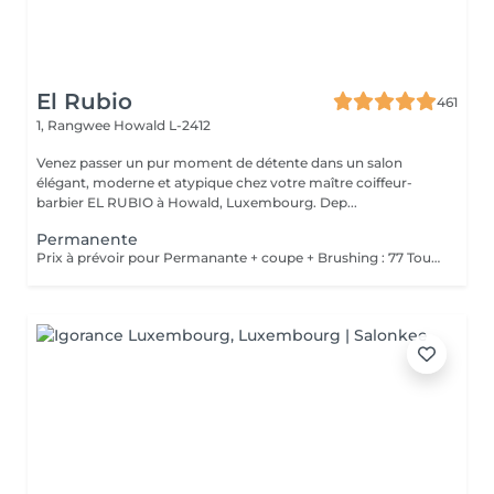
El Rubio
461
1, Rangwee
Howald L-2412
Venez passer un pur moment de détente dans un salon
élégant, moderne et atypique chez votre maître coiffeur-
barbier EL RUBIO à Howald, Luxembourg. Dep...
Permanente
Prix à prévoir pour Permanante + coupe + Brushing : 77 Tous ces produits sont compris dans le prix : Mousse, Laque, Gel, Soin démêlant, Shampoing spécifique. Tous les produits que nous utilisons sont des produits de qualité professionnelle.