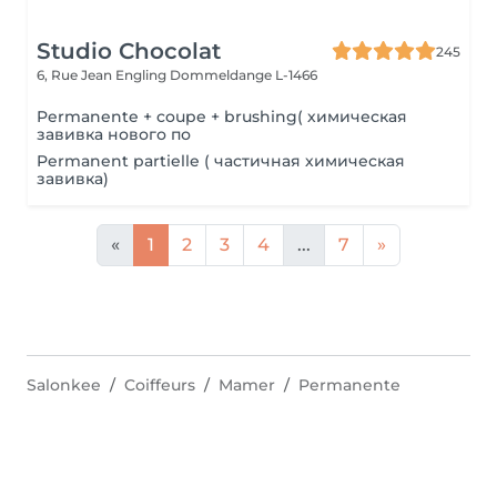
Studio Chocolat
245
6, Rue Jean Engling
Dommeldange L-1466
Permanente + coupe + brushing( химическая
завивка нового по
Permanent partielle ( частичная химическая
завивка)
«
1
2
3
4
...
7
»
Salonkee
Coiffeurs
Mamer
Permanente