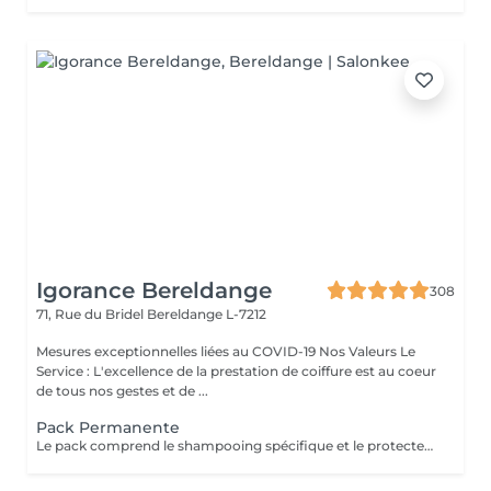
Igorance Bereldange
308
71, Rue du Bridel
Bereldange L-7212
Mesures exceptionnelles liées au COVID-19 Nos Valeurs Le
Service : L'excellence de la prestation de coiffure est au coeur
de tous nos gestes et de ...
Pack Permanente
Le pack comprend le shampooing spécifique et le protecteur REDKEN , la permanente avec les produits LOREAL PROFESSIONNEL , le conditionneur REDKEN , le séchage et les produits de styling REDKEN Option Coupe : la coupe IGORANCE (finition sur cheveux secs), le séchage et les produits de styling REDKEN. * Tarifs à titre indicatifs à confirmer après la consultation personnalisée établit auprès de votre coiffeur/stylist/spécialiste * La direction se réserve le droit d’apporter des modifications pour le bon fonctionnement du salon