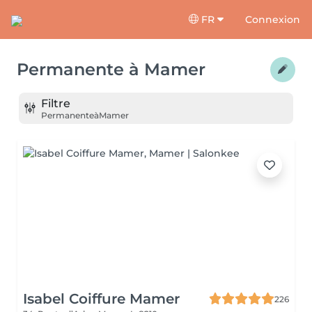
FR
Connexion
Permanente
à
Mamer
Filtre
Permanente
à
Mamer
Isabel Coiffure Mamer
226