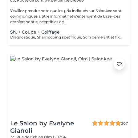
80, Route de Longwy
Bertrange L-8080
Veuillez prendre note que les prix indiqués sur Salonkee sont
communiqués à titre informatif et s'entendent de base. Ces
derniers sont susceptibles de...
Sh. + Coupe + Coiffage
Diagnostique, Shampooing spécifique, Soin démêlant et fixation inclus. Veuillez prendre note que les prix indiqués sur Salonkee sont communiqués à titre informatif et s'entendent de base. Ces derniers sont susceptibles de varier selon le diagnostic réalisé à votre arrivée au salon et l'expertise du professionnel à qui vous confiez votre beauté. Dans tous les cas, un devis précis vous sera proposé et toutes réalisations de prestations seront effectuées avec votre accord.
Le Salon by Evelyne
207
Gianoli
3c, Rue de Kehlen
Olm L-8394