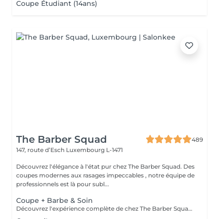
Coupe Étudiant (14ans)
The Barber Squad
489
147, route d’Esch
Luxembourg L-1471
Découvrez l'élégance à l'état pur chez The Barber Squad. Des
coupes modernes aux rasages impeccables , notre équipe de
professionnels est là pour subl...
Coupe + Barbe & Soin
Découvrez l'expérience complète de chez The Barber Squad ! Shampooing & soins profonds + Coupe complète + Coiffage. Taille de Barbe & Contours à la lame & soins régénérant + Serviette Chaude & Froide + Nettoyage exfoliant du visage + Vapeur + Massage Relaxant + After Shave + Huile à barbe + Hydratation de la peau . Pour que votre expérience chez nous soit optimal , une boisson de votre choix vous est offerte !