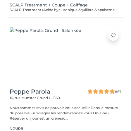
SCALP Treatment + Coupe + Coiffage
SCALP Treatment (Acide hyaluronique équilibre & apaisement) Pour rééquilibrer et purifier le cuir chevelu. Idéal en cas de démangeaisons, pellicules, sécheresse ou excès de sébum. -Apaise le cuir chevelu -Purifie en douceur -Rééquilibre la barrière protectrice naturelle -Favorise un environnement sain pour la pousse
Peppe Parola
867
16, rue Munster
Grund L-2160
Nous sommes ravis de pouvoir vous accueillir Dans la mesure
du possible: -Privilégier les rendez-rendez-vous On-Line -
Réserver un jour est un créneau...
Coupe