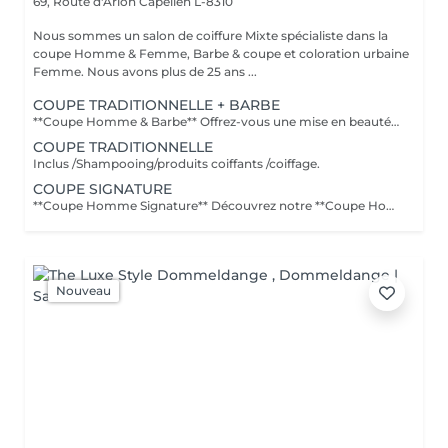
69, Route d'Arlon
Capellen L-8310
Nous sommes un salon de coiffure Mixte spécialiste dans la
coupe Homme & Femme, Barbe & coupe et coloration urbaine
Femme. Nous avons plus de 25 ans ...
COUPE TRADITIONNELLE + BARBE
**Coupe Homme & Barbe** Offrez-vous une mise en beauté complète avec notre service **Coupe Homme & Barbe**, conçu pour les hommes qui souhaitent un style parfaitement maîtrisé de la tête à la barbe. La prestation débute par une **consultation personnalisée** afin de définir la coupe et la forme de barbe qui mettront le mieux en valeur votre visage. Nos experts réalisent ensuite une **coupe de cheveux précise et structurée**, suivie d'un **travail minutieux de la barbe** : taille, définition des contours et mise en forme pour un rendu propre et harmonieux. Le service se termine par un **coiffage professionnel et une finition barbe soignée** pour un résultat net, élégant et durable. L'alliance parfaite entre coupe et barbe pour un look soigné, moderne et parfaitement équilibré.
COUPE TRADITIONNELLE
Inclus /Shampooing/produits coiffants /coiffage.
COUPE SIGNATURE
**Coupe Homme Signature** Découvrez notre **Coupe Homme Signature**, un service premium pensé pour les hommes qui recherchent plus qu'une simple coupe : une véritable expérience de style. Chaque rendez-vous débute par une **consultation personnalisée** afin d'analyser la forme de votre visage, la nature de vos cheveux et votre style de vie. Nos experts réalisent ensuite une coupe précise et parfaitement structurée, travaillée dans les moindres détails pour un résultat élégant, moderne et durable. La prestation se termine par un **coiffage professionnel avec des produits haut de gamme**, pour sublimer votre coupe et vous offrir une finition impeccable. Un moment de soin et de précision dédié aux hommes exigeants qui souhaitent afficher un style soigné et distingué.
Nouveau