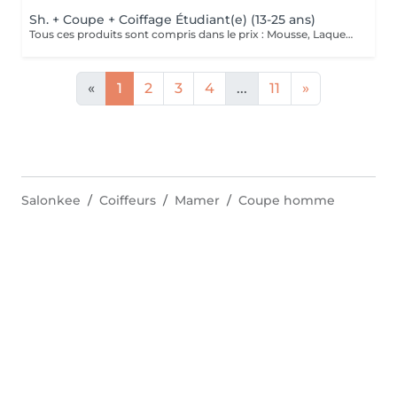
Sh. + Coupe + Coiffage Étudiant(e) (13-25 ans)
Tous ces produits sont compris dans le prix : Mousse, Laque, Gel, Soin démêlant, Shampoing spécifique. Tous les produits que nous utilisons sont des produits de qualité professionnelle.
«
1
2
3
4
...
11
»
Salonkee
Coiffeurs
Mamer
Coupe homme