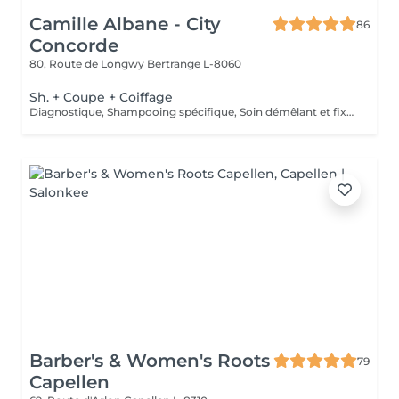
Camille Albane - City
86
Concorde
80, Route de Longwy
Bertrange L-8060
Sh. + Coupe + Coiffage
Diagnostique, Shampooing spécifique, Soin démêlant et fixation inclus. Veuillez prendre note que les prix indiqués sur Salonkee sont communiqués à titre informatif et s'entendent de base. Ces derniers sont susceptibles de varier selon le diagnostic réalisé à votre arrivée au salon et l'expertise du professionnel à qui vous confiez votre beauté. Dans tous les cas, un devis précis vous sera proposé et toutes réalisations de prestations seront effectuées avec votre accord.
Barber's & Women's Roots
79
Capellen