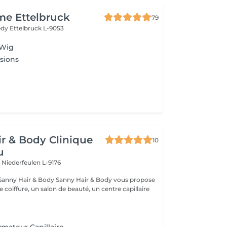
me Ettelbruck
79
nedy
Ettelbruck L-9053
 Wig
sions
r & Body Clinique
10
u
n
Niederfeulen L-9176
dy Sanny Hair & Body vous propose
ce coiffure, un salon de beauté, un centre capillaire