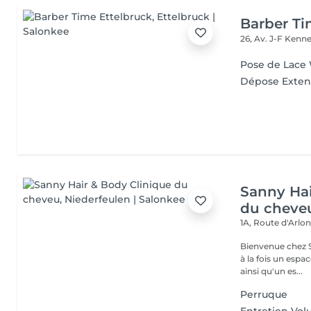
Barber Ti
26, Av. J-F Ken
Pose de Lace
Dépose Exten
Sanny Hai
du cheve
1A, Route d'Arlo
Bienvenue chez Sanny Hair & Bo
à la fois un espa
ainsi qu'un es...
Perruque