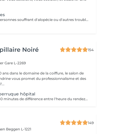
.
nes
Conçu pour les personnes souffrant d'alopécie ou d'autres troubles capillaires génétiques, le système Microlines est un nouveau système révolutionnaire conçu pour vous donner les résultats que vous souhaitez Le Microlines dure plus de 2 ans et redonne de la longueur et du volume à vos cheveux pour que vous puissiez retrouver confiance en vous et changer votre vie C'est un système d'extension de cheveux avec un ruban invisible qui vous donnera la longueur et le volume dont vos cheveux ont besoin pour être beaux. Le Microlines est un correcteur anti-chute révolutionnaire, offrant les meilleurs résultats sur le marché
illaire Noiré
154
ger
Gare L-2269
 ans dans le domaine de la coiffure, le salon de
andrine vous promet du professionnalisme et des
'...
perruque hôpital
Prévoir environ 30 minutes de différence entre l'heure du rendez-vous sur le planning et l'arrivée à l'hôpital (le temps nécessaire pour faire le déplacement)
149
gen
Beggen L-1221