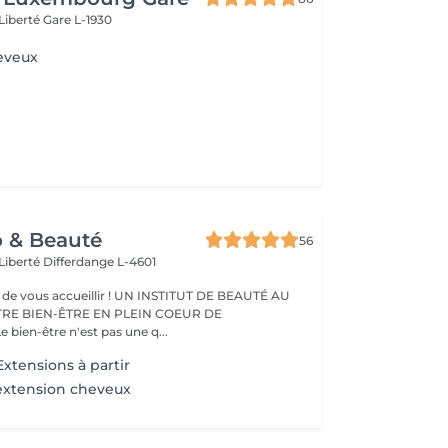
 Liberté
Gare L-1930
eveux
o & Beauté
56
 Liberté
Differdange L-4601
eillir ! UN INSTITUT DE BEAUTÉ AU
TRE BIEN-ÊTRE EN PLEIN COEUR DE
IFFERDANGE Le bien-être n'est pas une q...
xtensions à partir
extension cheveux