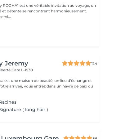
y ROCHA" est une véritable invitation au voyage, un
é et détente se rencontrent harmonieusement.
ervi...
By Jeremy
124
Liberté
Gare L-1930
a est une maison de beauté, un lieu d'échange et
votre arrivée, vous entrez dans un havre de paix où
.
Racines
ignature ( long hair )
t Luxembourg Gare
86