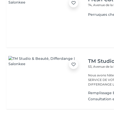
74, Avenue de la
Perruques ch
TM Studi
53, Avenue de la
Nous avons hâte de vous accu
SERVICE DE VO
D
Remplissage E
Consultation 