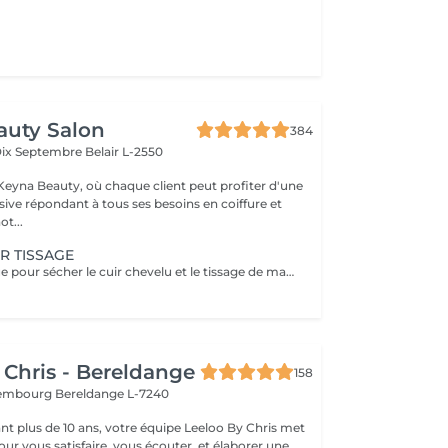
auty Salon
384
Dix Septembre
Belair L-2550
eyna Beauty, où chaque client peut profiter d'une
sive répondant à tous ses besoins en coiffure et
ot...
R TISSAGE
Mis sous le casque pour sécher le cuir chevelu et le tissage de manière efficace et confortable. Un diagnostic sur mesure + shampooing nourrissant, masque hydratant ,coiffage sérum et fixation finale. Important: cheveux sans tresse ni noeuds à l'arrivée; tout noeuds ou tressage entraîne l'annulation et 50% de la prestation est retenu. Toute arrivée retardée de 15-30 minutes ou plus entraînera l'annulation automatique du rendez-vous.
 Chris - Bereldange
158
uxembourg
Bereldange L-7240
t plus de 10 ans, votre équipe Leeloo By Chris met
ur vous satisfaire, vous écouter, et élaborer une