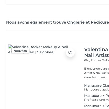
Nous avons également trouvé Onglerie et Pédicur
Valentin
Nouveau
Nail Artist
69, , Route d'Arl
Bienvenue dans mon univers. Je sui
Artist & Nail Artist professionnel
dans les univer...
Manucure Cla
Manucure + Po
Manucure + 