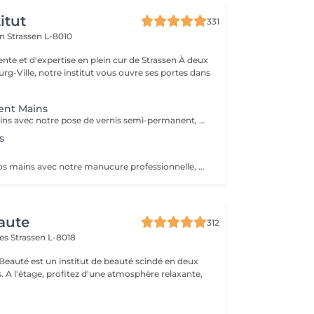
itut
331
on
Strassen L-8010
e et d'expertise en plein cur de Strassen À deux
g-Ville, notre institut vous ouvre ses portes dans
ent Mains
Sublimez vos mains avec notre pose de vernis semi-permanent, pour un résultat parfait et durable jusqu'à 3 semaines. -Finition brillante et impeccable -Résistant aux chocs et aux éclats -Disponible dans une large palette de couleurs tendances Chaque séance comprend préparation de l'ongle, application soignée et finition professionnelle, pour des mains élégantes et parfaitement entretenues.
s
Prenez soin de vos mains avec notre manucure professionnelle, pour des ongles soignés et une peau douce. - Limage et modelage précis des ongles - Soin des cuticules et hydratation des mains - Finition base fortifiante ou non Chaque séance est réalisée avec soin pour un résultat élégant et raffiné.
aute
312
mes
Strassen L-8018
 Beauté est un institut de beauté scindé en deux
xante,