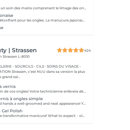
La manucure est un soin des mains comprenant le limage des ongles, la pousse et la coupe des cuticules, gommage, massage avec crème de soin et application d'un vernis transparent si désiré.
onaise
Soin des mains détoxifiant pour les ongles. La manucure japonaise consiste à polir et nettoyer les ongles en profondeur pour ensuite les nourrir avec une pâte à base de cire d'abeille qui va oxygéner l'ongle. L'ongle ressort brillant naturellement et pour une durée de 3 semaines. Comprend le limage des ongles, la pousse et la coupe des cuticules, polissage, application de la pâte à base de cire d'abeille et de la poudre fixante, gommage, massage avec crème de soin et application d'un vernis transparent si désiré.
se
y | Strassen
424
on
Strassen L-8010
ERIE - SOURCILS - CILS · SOINS DU VISAGE -
sa version la plus
 grand sal...
 vernis
Nous prenons soin de vos ongles! Votre technicienne enlèvera délicatement les cellules mortes, façonnera et limera vos ongles, et polira la surface extérieure pour un fini lisse et naturel. Nos experts proposent des manucures à bords, hardware ou combinées, selon vos préférences. Comment se fait une manucure sans vernis? - la peau rugueuse est délicatement enlevée - la forme de la plaque de l'ongle est corrigée avec douceur - les cuticules et bords latéraux sont soigneusement traités - de l'huile nourrissante pour les cuticules et de la crème pour les mains sont appliquées pour nourrir et hydrater Limitations d'âge: recommandé à partir de 14 ans. Recommandations post-procédure: aucun soin particulier n'est nécessaire après cette procédure. Fréquence: une fois toutes les 3 semaines.
rnis à ongles simple
Gift your nails and hands a well-groomed and neat appearance! Your technician will effectively remove dead skin cells, shape and file nails, and buff the outer surface. A regular nail polish is applied at the end of this treatment. Our masters do edged, hardware, or combined manicure. How is manicure with simple nail polish done? - rough skin is removed - the shape of the nail plate is corrected - the cuticle and side ridges are corrected - nail polish is applied - cuticle oil and hand cream are applied Age restrictions: recommended to do from 14 years. Post procedure recommendations: there are no post recommendations for this procedure. Frequency: once in 3 weeks.
 Gel Polish
Treat yourself to a transformative manicure! What to expect: - old polish is removed as a bonus - rough skin is removed - nails are shaped - cuticles and side ridges are polished - reinforcement is performed if chosen - semi-permanent polish is applied - cuticle oil and hand cream are applied Age: 16+ Frequency: every 3 weeks for best results. *Removal of old semi-permanent polish is included with the manicure. If you want a separate removal appointment, we charge €20 for the careful process that protects your nails. For the manicure, we leave a thin layer of old polish under the new layer to enhance the durability of the semi-permanent polish. *Please note that if semipermanent nail polish without manicure is chosen, rough skin, cuticle and side ridges won't be removed.