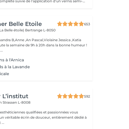
Une manucure complète suivie de l'application d'un vernis semi-permanent. Idéal pour celles et ceux qui souhaitent des ongles brillants, soignés et résistants pendant environ 2 à 3 semaines. Le vernis semi-permanent doit être retiré ou renouvelé en institut.
er Belle Etoile
653
La Belle étoile)
Bertrange L-8050
andra B,Anne ,An Pascal,Violaine Jessica ,Katia
oute la semaine de 9h à 20h dans la bonne humeur !
..
s à l'Arnica
ds à la Lavande
icale
L’institut
592
on
Strassen L-8008
 esthéticiennes qualifiées et passionnées vous
 un véritable écrin de douceur, entièrement dédié à
...