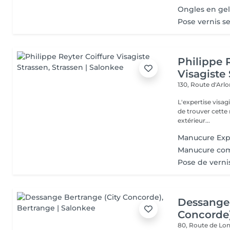
Ongles en ge
Pose vernis 
Philippe 
Visagiste
130, Route d'Arl
L'expertise visa
de trouver cette r
extérieur...
Manucure Exp
Manucure co
Pose de verni
Dessange 
Concorde
80, Route de L