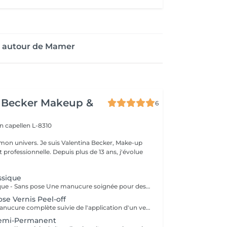
e autour de Mamer
a Becker Makeup &
6
on
capellen L-8310
s Valentina Becker, Make-up
le. Depuis plus de 13 ans, j'évolue
ssique
Manucure classique - Sans pose Une manucure soignée pour des mains propres, élégantes et naturelles. La prestation comprend la mise en forme des ongles, le soin des cuticules, un léger polissage si nécessaire, ainsi que l'application d'une huile nourrissante et d'une crème hydratante. Cette prestation ne comprend pas de pose de vernis.
se Vernis Peel-off
Profitez d'une manucure complète suivie de l'application d'un vernis Peel-Off. Ce système innovant offre une finition brillante et une tenue prolongée. Grâce à sa polymérisation sous lampe LED, le vernis est immédiatement sec : pas de traces, pas de marques ni d'empreintes après la prestation. Je n'utilise pas de vernis à ongles traditionnel, car le système Peel-Off est plus respectueux de l'ongle naturel, dégage moins d'odeurs, tient plus longtemps et permet un retrait plus doux.
Semi-Permanent