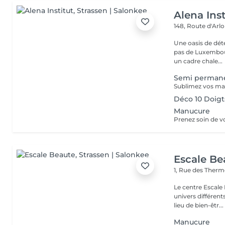
Alena Inst
148, Route d'Arl
Une oasis de détent
pas de Luxembour
un cadre chale...
Semi perman
Déco 10 Doigt
Manucure
Escale Be
1, Rue des Ther
Le centre Escale
univers différents. A l'étage, profitez d'une atmosphère rela
lieu de bien-êtr...
Manucure