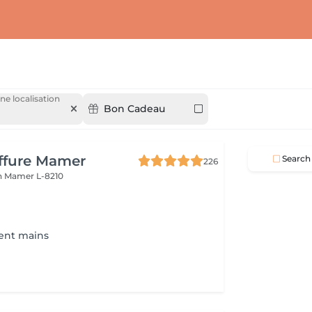
ne localisation
Bon Cadeau
iffure Mamer
Search
226
n
Mamer L-8210
ent mains