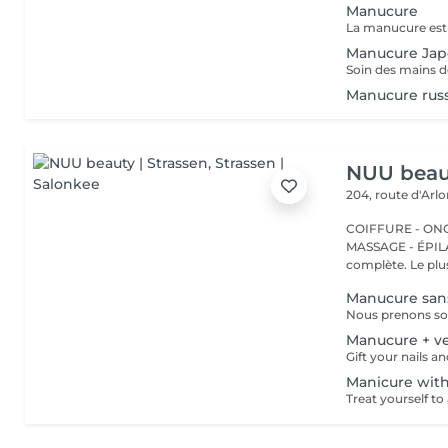
Manucure
Manucure Jap
Manucure rus
NUU beaut
204, route d'Arl
COIFFURE - ONGL
MASSAGE - ÉPILATION Strassen, c'est NUU dans 
complète. Le plus
Manucure sans
Manucure + ve
Manicure with