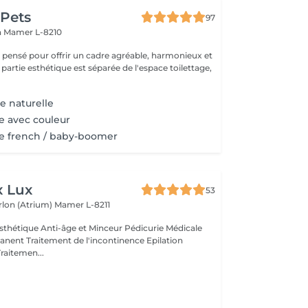
 Pets
97
n
Mamer L-8210
é pensé pour offrir un cadre agréable, harmonieux et
 partie esthétique est séparée de l'espace toilettage,
e naturelle
e avec couleur
e french / baby-boomer
x Lux
53
rlon (Atrium)
Mamer L-8211
thétique Anti-âge et Minceur Pédicurie Médicale
nent Traitement de l'incontinence Epilation
Traitemen...