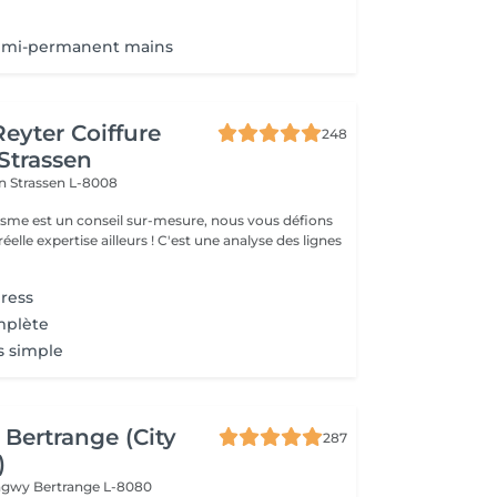
l
semi-permanent mains
Reyter Coiffure
248
 Strassen
on
Strassen L-8008
gisme est un conseil sur-mesure, nous vous défions
éelle expertise ailleurs ! C'est une analyse des lignes
ress
mplète
s simple
Bertrange (City
287
)
ongwy
Bertrange L-8080