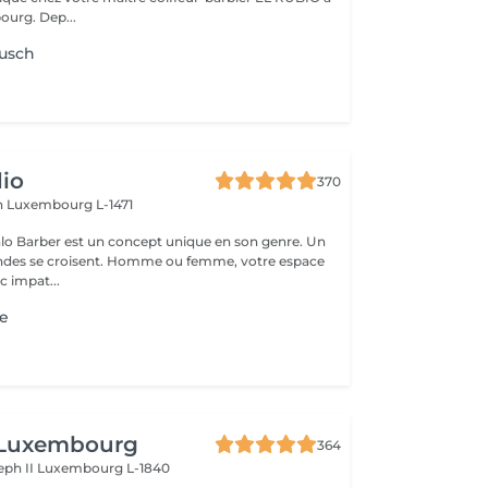
urg. Dep...
lusch
io
370
h
Luxembourg L-1471
lo Barber est un concept unique en son genre. Un
ndes se croisent. Homme ou femme, votre espace
c impat...
e
 Luxembourg
364
eph II
Luxembourg L-1840