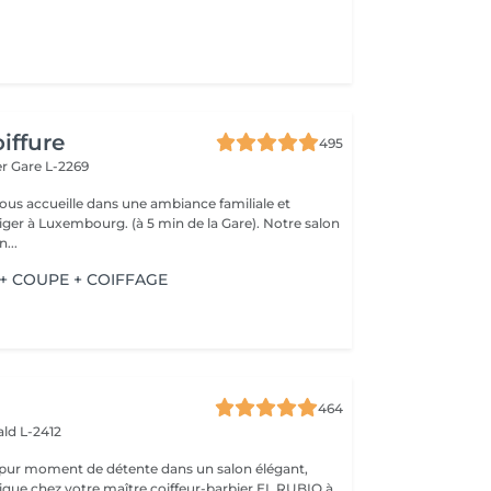
iffure
495
er
Gare L-2269
vous accueille dans une ambiance familiale et
r à Luxembourg. (à 5 min de la Gare). Notre salon
...
+ COUPE + COIFFAGE
464
ld L-2412
 pur moment de détente dans un salon élégant,
que chez votre maître coiffeur-barbier EL RUBIO à