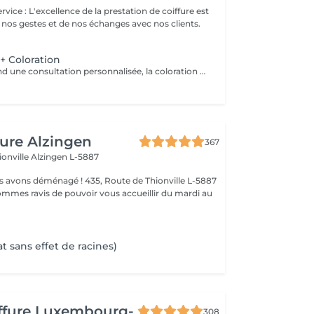
 nos gestes et de nos échanges avec nos clients.
 Coloration
Le pack comprend une consultation personnalisée, la coloration avec les produits LOREAL PROFESSIONNEL , shampooing et conditionneur spécifiques REDKEN , la coupe IGORANCE ( finitions sur cheveux secs) , les produits de styling REDKEN * Tarifs à titre indicatifs à confirmer après la consultation personnalisée établit auprès de votre coiffeur/stylist/spécialiste * La direction se réserve le droit d’apporter des modifications pour le bon fonctionnement du salon
fure Alzingen
367
ionville
Alzingen L-5887
t sans effet de racines)
iffure Luxembourg-
308