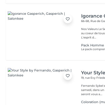
Igorance 
66-68, Rue de G
Nos Valeurs Le Service : L'excellence de la prestation de coiffure est
au coeur de tous
L'esprit d...
Pack Homme +
Your Styl
19, rue Evy Fried
Fernando Sybel e
samedi, dans un cadre rel
seront vous a...
Coloration (ma