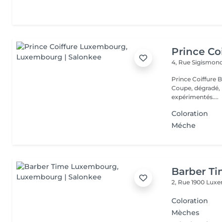
Prince Co
4, Rue Sigismon
Prince Coiffure Barbier "Le barbershop de référ
Coupe, dégradé, 
expérimentés....
Coloration
Méche
Barber T
2, Rue 1900
Luxe
Coloration
Mèches