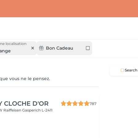
ne localisation
Bon Cadeau
ange
Search
 que vous ne le pensez.
Y CLOCHE D'OR
787
W Raiffeisen
Gasperich L-2411