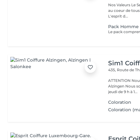
Nos Valeurs Le Service : L'excellence de la prestation de coiffure est
au coeur de tous
L'esprit d...
Pack Homme +
Sim1 Coif
435, Route de Th
ATTENTION Nous avons déménagé ! 435, Route de Thionville L-5887
Alzingen Nous sommes ravis de pouvoir vous accueillir du mardi au
jeudi de 9 h à 1...
Coloration
Coloration (ma
Esprit Co