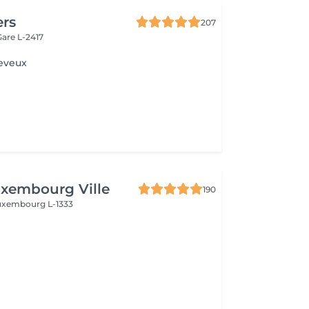
ers
207
Gare L-2417
heveux
xembourg Ville
190
uxembourg L-1333