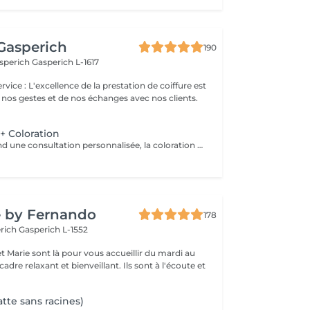
Gasperich
190
asperich
Gasperich L-1617
 nos gestes et de nos échanges avec nos clients.
 Coloration
Le pack comprend une consultation personnalisée, la coloration avec les produits LOREAL PROFESSIONNEL , shampooing et conditionneur spécifiques REDKEN , la coupe IGORANCE ( finitions sur cheveux secs) , les produits de styling REDKEN * Tarifs à titre indicatifs à confirmer après la consultation personnalisée établit auprès de votre coiffeur/stylist/spécialiste * La direction se réserve le droit d’apporter des modifications pour le bon fonctionnement du salon
e by Fernando
178
erich
Gasperich L-1552
t Marie sont là pour vous accueillir du mardi au
axant et bienveillant. Ils sont à l'écoute et
tte sans racines)