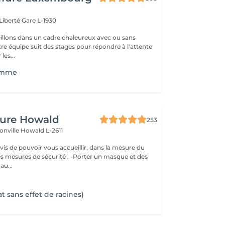
 Liberté
Gare L-1930
llons dans un cadre chaleureux avec ou sans
re équipe suit des stages pour répondre à l'attente
les...
homme
fure Howald
253
onville
Howald L-2611
s de pouvoir vous accueillir, dans la mesure du
es mesures de sécurité : -Porter un masque et des
au...
t sans effet de racines)