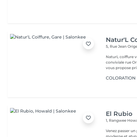
Natur'L Co
5, Rue Jean Orig
NaturL coiffure 
conviviale rue Orige
vous propose prin
COLORATION 
El Rubio
1, Rangwee
Howa
Venez passer un
moderne et atypi