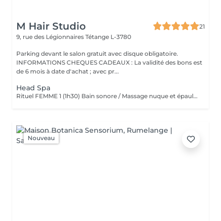
M Hair Studio
21
9, rue des Légionnaires
Tétange L-3780
Parking devant le salon gratuit avec disque obligatoire.
INFORMATIONS CHEQUES CADEAUX : La validité des bons est
de 6 mois à date d'achat ; avec pr...
Head Spa
Rituel FEMME 1 (1h30) Bain sonore / Massage nuque et épaules / Massage cuir chevelu (avec outils) / Gommage cuir chevelu / Cascade d'eau / Shampooing / Soin / masque / Bain / vapeur / Séchage Rituel FEMME 2 (2h00) Bain sonore / Points de pression avec pochons (aux herbes aromatiques) / Soin visage (nettoyage, gommage, masque en tissu hydratant, crème de jour) / Massage buste et épaules / Massage visage / masque quartz rose / Massage cuir chevelu (avec outils) / Gommage cuir chevelu / Cascade d'eau / Shampooing / Soin / masque / Bain vapeur aromathérapie / Détente bras, mains / Luminothérapie* / Séchage Rituel HOMME (1h15) Bain sonore / Massage visage, nuque et épaules / Massage cuir chevelu (avec outils) / Gommage cuir chevelu / Cascade d'eau / Shampooing / Bain vapeur aromathérapie / Lotion tonique énergisante / Séchage
Nouveau