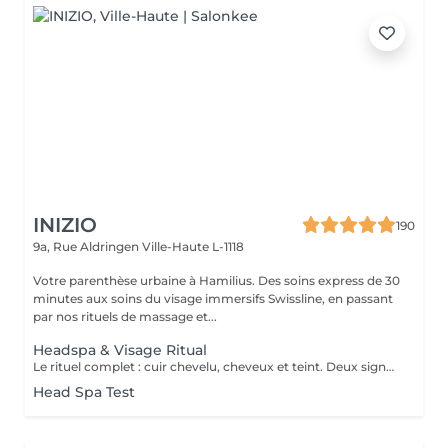
INIZIO
190
9a, Rue Aldringen
Ville-Haute L-1118
Votre parenthèse urbaine à Hamilius. Des soins express de 30
minutes aux soins du visage immersifs Swissline, en passant
par nos rituels de massage et...
Headspa & Visage Ritual
Le rituel complet : cuir chevelu, cheveux et teint. Deux signatures suisse-italienne, une cabine privée. Deux heures de bien-être complet, qui réunissent nos deux rituels signatures dans la même cabine privée. La séance s'ouvre par le rituel headspa complet de 90 minutes diagnostic personnalisé du cuir chevelu, protocole en quatre étapes avec Hylis, la marque professionnelle italienne créée à Trévise puis se prolonge par un soin du visage sur mesure avec Swissline, la maison de skincare suisse fondée en 1989, célébrée dans le monde entier pour ses formules à base de collagène dédiées à la longévité de la peau, en exclusivité chez Inizio au Luxembourg. Deux traditions scientifiques, deux collaborations exclusives, un seul moment continu de restauration. La séance se conclut par un brushing soigné. Notre expérience bien-être la plus complète, pensée pour celles et ceux qui souhaitent vraiment sortir du rythme du quotidien. Inclus : rituel headspa Hylis complet, soin du visage Swissline personnalisé, brushing.
Head Spa Test