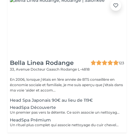
Bella Linea Rodange
123
33, Avenue Docteur Gaasch
Rodange L-4818
En 2006, lorsque j'étais en 1ère année de BTS conseillère en
économie sociale et familiale, je me suis aperçu que j'étais dans
ma voie 'aider et accom...
Head Spa Japonais 90€ au lieu de 119€
HeadSpa Découverte
Un premier pas vers la détente. Ce soin associe un nettoyage doux du cuir chevelu à un massage relaxant qui stimule la circulation et libère les tensions. Idéal pour découvrir l'expérience Head Spa et profiter d'un moment de bien-être immédiat.
HeadSpa Prémium
Un rituel plus complet qui associe nettoyage du cuir chevelu, massage profond et soins spécifiques adaptés à vos besoins (hydratation, apaisement, vitalité). L'utilisation de vapeur permet de renforcer l'efficacité des soins et d'apporter une relaxation encore plus intense.