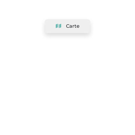
Carte
Société
Support
Équipe
&
Carrières
Référencer votre salon
Légal
Exercer le droit de rétractation