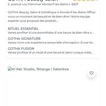
5, avenue Lou Hemmer
Mondorf-les-Bains L-5627
GOTHA Beauty Salon & Esthétique à Mondorf-les-Bains Offrez-
vous un moment de beauté et de bien-être ! Notre équipe
experte vous propose des prestati...
RITUEL ESSENTIEL
Venez profiter d'une parenthèse d'une heure de bien-être où cuir chevelu et cheveux sont sublimés grâce à des soins personnalisés. Laissez-vous guider dans une première immersion douce et profondément relaxante.
GOTHA SIGNATURE
Venez vivre une expérience sensorielle d'exception d'une heure et demi, où chaque geste vous enveloppe dans un lâcher-prise absolu. Laissez-vous porter par un rituel profond, alliant détente, raffinement et évasion.
GOTHA FUSION
Venez profitez d'un rituel d'une heure et demi unique mêlant head spa et soin du visage pour une harmonie parfaite entre éclat et relaxation. Laissez-vous transporter dans une expérience enveloppante, où le corps et l'esprit se relâchent pleinement.