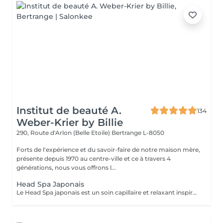
Institut de beauté A.
134
Weber-Krier by Billie
290, Route d'Arlon (Belle Etoile)
Bertrange L-8050
Forts de l'expérience et du savoir-faire de notre maison mère,
présente depuis 1970 au centre-ville et ce à travers 4
générations, nous vous offrons l...
Head Spa Japonais
Le Head Spa japonais est un soin capillaire et relaxant inspiré des rituels de bien-être japonais. Alliant techniques de massage du cuir chevelu, soins purifiants et hydratants, il cible à la fois la santé des cheveux et l'apaisement de l'esprit. Grâce à des mouvements précis et à des produits naturels, ce rituel libère les tensions, améliore la circulation sanguine et stimule la croissance capillaire. Idéal pour ceux qui recherchent un moment de détente profonde et des cheveux revitalisés, le Head Spa japonais apporte fraîcheur, équilibre et éclat des racines aux pointes.