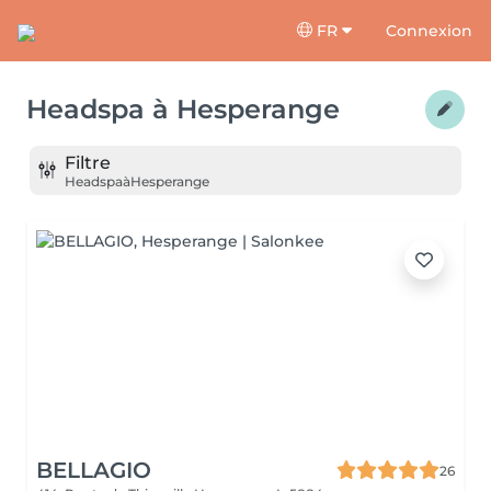
FR
Connexion
Headspa
à
Hesperange
Filtre
Headspa
à
Hesperange
BELLAGIO
26