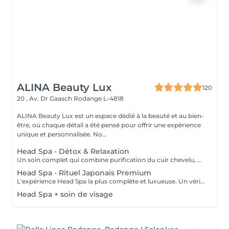
ALINA Beauty Lux
120
20 , Av. Dr Gaasch
Rodange L-4818
ALINA Beauty Lux est un espace dédié à la beauté et au bien-
être, où chaque détail a été pensé pour offrir une expérience
unique et personnalisée. No...
Head Spa - Détox & Relaxation
Un soin complet qui combine purification du cuir chevelu, détoxification et massage relaxant. Inspiré des techniques japonaises, il élimine les impuretés, oxygène la peau et favorise la croissance des cheveux. Le visage se détend, l'esprit s'apaise et le cuir chevelu respire à nouveau.
Head Spa - Rituel Japonais Premium
L'expérience Head Spa la plus complète et luxueuse. Un véritable rituel japonais qui associe aromathérapie, massages profonds. Un moment d'équilibre, d'énergie et de renaissance pour le corps et l'esprit.
Head Spa + soin de visage