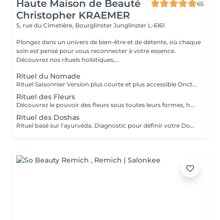
Haute Maison de Beauté
65
Christopher KRAEMER
5, rue du Cimetière, Bourglinster
Junglinster L-6161
Plongez dans un univers de bien-être et de détente, où chaque
soin est pensé pour vous reconnecter à votre essence.
Découvrez nos rituels holistiques,...
Rituel du Nomade
Rituel Saisonnier Version plus courte et plus accessible Onction d'huile d'aloès-vera-argan-dattier, gommage aux pépins de fraise et poudre d'ananas, cataplasme au rhassoul, bain de vapeur citron vert-menthe, shampooing citron vert-lavande-ylang-ylang, masque Néroli-ciste ladanifère-menthe avec massage de la tête, cascade, pulvérisation faciale hydrolat de fleur d'oranger
Rituel des Fleurs
Découvrez le pouvoir des fleurs sous toutes leurs formes, huiles végétales, essentielles, infusions etc Un moment de poésie, qui vous laissera sans voix.. Véritable moment de relaxation complète. Sauna infrarouge, Massage shiatsu, bol d'air jacquier, douche. Onction d'huiles précieuses, hammam crânien, facial et respiratoire, bains rythmés avec méditation guidée, exercices de sophrologie, shampooing, pose de masque et massage crânien, rituel de la cascade, rinçage à l'infusion de plantes et pulvérisation faciale aux hydrolats qui clôturent le soin. Ne comprend pas le séchage des cheveux.
Rituel des Doshas
Rituel basé sur l'ayurvéda. Diagnostic pour définir votre Doshas dominant afin de le rééquilibrer En plus des rituels complets -Diagnostic -Application d'huiles chaudes -Application cataplasmes ayurvédiques (cuir chevelu & cheveux)