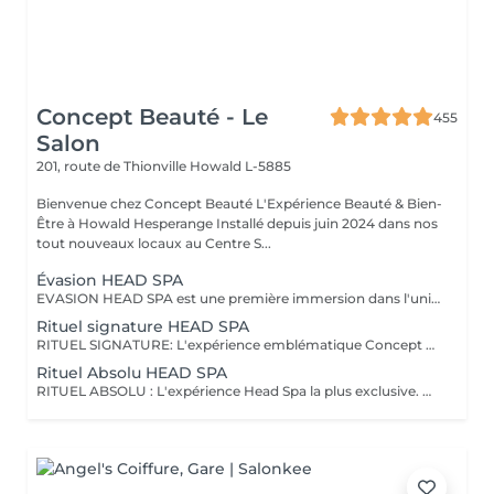
Concept Beauté - Le
455
Salon
201, route de Thionville
Howald L-5885
Bienvenue chez Concept Beauté L'Expérience Beauté & Bien-
Être à Howald Hesperange Installé depuis juin 2024 dans nos
tout nouveaux locaux au Centre S...
Évasion HEAD SPA
EVASION HEAD SPA est une première immersion dans l'univers du Head Spa. Ce rituel découverte vous invite à relâcher les tensions accumulées grâce à un massage du cuir chevelu associé à une expérience sensorielle autour de l'eau et à un soin adapté. Idéal pour découvrir les bienfaits du Head Spa et s'offrir un véritable moment de détente. Coiffage ou brushing inclus. DECOUVREZ NOTRE UNIVERS HEAD SPA, une expérience unique alliant relaxation profonde, soin du cuir chevelu et beauté du cheveu. Inspirés des rituels de bien-être japonais, nos soins Head Spa sont conçus pour procurer un véritable moment de déconnexion tout en prenant soin de vos cheveux et de votre cuir chevelu. Chaque rituel associe des techniques de massage relaxantes, un travail autour de l'eau, des soins professionnels adaptés et se termine par un coiffage ou un brushing afin que vous repartiez détendue et sublimée. Accordez-vous une parenthèse hors du temps et choisissez le rituel qui correspond à vos envies.
Rituel signature HEAD SPA
RITUEL SIGNATURE: L'expérience emblématique Concept Beauté. Un rituel complet alliant bien-être, soin du cuir chevelu, beauté du cheveu et coiffage personnalisé. DECOUVREZ NOTRE UNIVERS HEAD SPA, une expérience unique alliant relaxation profonde, soin du cuir chevelu et beauté du cheveu. Inspirés des rituels de bien-être japonais, nos soins Head Spa sont conçus pour procurer un véritable moment de déconnexion tout en prenant soin de vos cheveux et de votre cuir chevelu. Chaque rituel associe des techniques de massage relaxantes, un travail autour de l'eau, des soins professionnels adaptés et se termine par un coiffage ou un brushing afin que vous repartiez détendue et sublimée. Accordez-vous une parenthèse hors du temps et choisissez le rituel qui correspond à vos envies.
Rituel Absolu HEAD SPA
RITUEL ABSOLU : L'expérience Head Spa la plus exclusive. Un voyage sensoriel profond associant relaxation intense, soins experts et mise en beauté complète des cheveux. DECOUVREZ NOTRE UNIVERS HEAD SPA, une expérience unique alliant relaxation profonde, soin du cuir chevelu et beauté du cheveu. Inspirés des rituels de bien-être japonais, nos soins Head Spa sont conçus pour procurer un véritable moment de déconnexion tout en prenant soin de vos cheveux et de votre cuir chevelu. Chaque rituel associe des techniques de massage relaxantes, un travail autour de l'eau, des soins professionnels adaptés et se termine par un coiffage ou un brushing afin que vous repartiez détendue et sublimée. Accordez-vous une parenthèse hors du temps et choisissez le rituel qui correspond à vos envies.