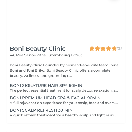
Boni Beauty Clinic
132
44, Rue Sainte-Zithe
Luxembourg L-2763
Boni Beauty Clinic Founded by husband-and-wife team Irena
Boni and Toni Blliku, Boni Beauty Clinic offers a complete
beauty, wellness, and grooming e...
BONI SIGNATURE HAIR SPA 60MIN
The perfect essential treatment for scalp detox, relaxation, and hair vitality. Scalp Analysis (Becon Pro Camera) Microbubble Scalp Cleansing Rootonix Scalp Treatment Aromatherapy Ritual Scalp Massage Blow Dry Optional Add-Ons Available Enhance your Head Spa experience with our optional add-on treatments: Scalp Ampoule Booster €15 Neck & Shoulder Massage (15 min) €20 Steam Therapy €15 Hair Styling Straight or Wavy Finish €20 Hand Massage (15 min) €20 These add-on services can be combined with any Head Spa treatment for an even more personalized and relaxing experience.
BONI PREMIUM HEAD SPA & FACIAL 90MIN
A full rejuvenation experience for your scalp, face and overall radiance. Scalp Analysis (Becon Pro Camera) Microbubble Scalp Cleansing Rootonix Scalp & Hair Treatment Steam & Mist Infusion Scalp Massage Customized Facial Blow Dry INCLUDES FACIAL
BONI SCALP REFRESH 30 MIN
A quick refresh treatment for a healthy scalp and light relaxation. -Scalp Analysis (Becon Pro Camera) -Microbubble Scalp Cleansing -Scalp Massage -Blow Dry