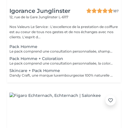
Igorance Junglinster
187
12, rue de la Gare
Junglinster L-6117
Nos Valeurs Le Service : L'excellence de la prestation de coiffure
est au coeur de tous nos gestes et de nos échanges avec nos
clients. L'esprit d...
Pack Homme
Le pack comprend une consultation personnalisée, shampooing et conditionneur spécifiques REDKEN, la coupe IGORANCE (finitions sur cheveux secs ) et les produits de styling REDKEN * Tarifs à titre indicatifs à confirmer après la consultation personnalisée établit auprès de votre coiffeur/stylist/spécialiste * La direction se réserve le droit d’apporter des modifications pour le bon fonctionnement du salon
Pack Homme + Coloration
Le pack comprend une consultation personnalisée, la coloration avec les produits LOREAL PROFESSIONNEL , shampooing et conditionneur spécifiques REDKEN , la coupe IGORANCE ( finitions sur cheveux secs) , les produits de styling REDKEN * Tarifs à titre indicatifs à confirmer après la consultation personnalisée établit auprès de votre coiffeur/stylist/spécialiste * La direction se réserve le droit d’apporter des modifications pour le bon fonctionnement du salon
Skincare + Pack Homme
Dandy Craft, une marque luxembourgeoise 100% naturelle de soins du visage. Soin du visage, nettoyant à base de jus d'aloe vera et de ginseng, exfoliant à la vitamine C, crème hydratante au beurre de karité. + Pack Homme