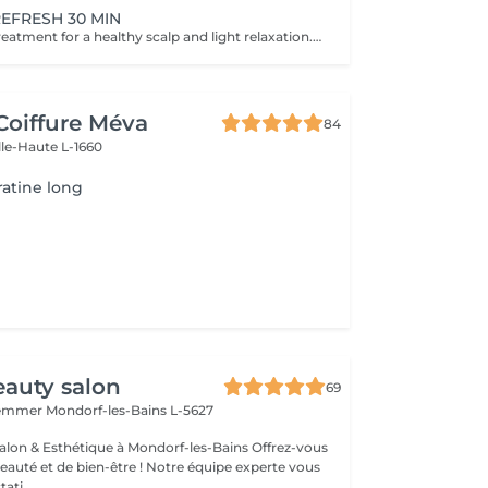
REFRESH 30 MIN
A quick refresh treatment for a healthy scalp and light relaxation. -Scalp Analysis (Becon Pro Camera) -Microbubble Scalp Cleansing -Scalp Massage -Blow Dry
Coiffure Méva
84
lle-Haute L-1660
ratine long
auty salon
69
Hemmer
Mondorf-les-Bains L-5627
& Esthétique à Mondorf-les-Bains Offrez-vous
uté et de bien-être ! Notre équipe experte vous
ati...