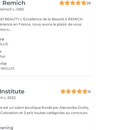
y Remich
28
Remich L-1260
nce de la Beauté à REMICH
érience en France, nous avons le plaisir de vous
tre n...
ure
NLUS
e
lus
erte
 INCLUS
Institute
16
h L-5532
ute est un salon boutique fondé par Alexandra Grohs,
n Coloration et 3 prix toutes catégories au concours
eaning