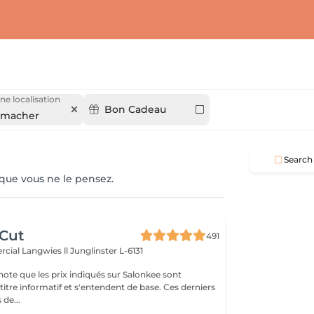
ne localisation
Bon Cadeau
nmacher
Search
 que vous ne le pensez.
 Cut
491
cial Langwies ll
Junglinster L-6131
note que les prix indiqués sur Salonkee sont
tre informatif et s'entendent de base. Ces derniers
 de...