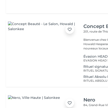
Concept B
201, route de Thi
Bienvenue chez Concept Beauté L'
Howald Hesperang
nouveaux locaux 
Évasion HEAD
Rituel signat
Rituel Absol
Nero
84, Grand-Rue
V