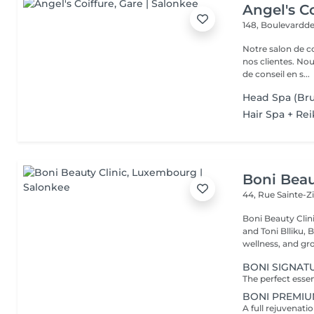
Angel's Co
148, Boulevardde
Notre salon de c
nos clientes. Nou
de conseil en s...
Head Spa (Bru
Hair Spa + Rei
Boni Beau
44, Rue Sainte-Z
Boni Beauty Clinic Founded by husband-and-wife team Ire
and Toni Blliku, 
wellness, and gr
BONI SIGNAT
BONI PREMIU