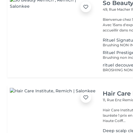
So Beaut
49, Rue Macher
Bienvenue chez SO BEAUTY L'Excelle
Avec 15ans d'exp
accueillir dans no
Rituel Signat
Brushing NON I
Rituel Prestig
Brushing non inc
rituel decouv
BROSHING NON
Hair Care 
11, Rue Enz
Remic
Hair Care Instit
lauréate 1 prix e
Haute Coiff...
Deep scalp cl