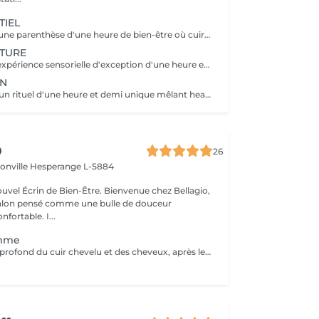
TIEL
Venez profiter d'une parenthèse d'une heure de bien-être où cuir chevelu et cheveux sont sublimés grâce à des soins personnalisés. Laissez-vous guider dans une première immersion douce et profondément relaxante.
ATURE
Venez vivre une expérience sensorielle d'exception d'une heure et demi, où chaque geste vous enveloppe dans un lâcher-prise absolu. Laissez-vous porter par un rituel profond, alliant détente, raffinement et évasion.
ON
Venez profitez d'un rituel d'une heure et demi unique mêlant head spa et soin du visage pour une harmonie parfaite entre éclat et relaxation. Laissez-vous transporter dans une expérience enveloppante, où le corps et l'esprit se relâchent pleinement.
O
26
ionville
Hesperange L-5884
 de Bien-Être. Bienvenue chez Bellagio,
alon pensé comme une bulle de douceur
fortable. I...
emme
Soin et massage profond du cuir chevelu et des cheveux, après le soins un brushing ou séchage naturelle .