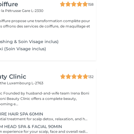
iffure
158
 la Pétrusse
Gare L-2330
oiffure propose une transformation complète pour
s offrons des services de coiffure, de maquillage et
shing & Soin Visage inclus)
ki (Soin Visage inclus)
ty Clinic
132
ithe
Luxembourg L-2763
na Boni
Boni Beauty Clinic offers a complete beauty,
ooming e...
URE HAIR SPA 60MIN
The perfect essential treatment for scalp detox, relaxation, and hair vitality. Scalp Analysis (Becon Pro Camera) Microbubble Scalp Cleansing Rootonix Scalp Treatment Aromatherapy Ritual Scalp Massage Blow Dry Optional Add-Ons Available Enhance your Head Spa experience with our optional add-on treatments: Scalp Ampoule Booster €15 Neck & Shoulder Massage (15 min) €20 Steam Therapy €15 Hair Styling Straight or Wavy Finish €20 Hand Massage (15 min) €20 These add-on services can be combined with any Head Spa treatment for an even more personalized and relaxing experience.
M HEAD SPA & FACIAL 90MIN
A full rejuvenation experience for your scalp, face and overall radiance. Scalp Analysis (Becon Pro Camera) Microbubble Scalp Cleansing Rootonix Scalp & Hair Treatment Steam & Mist Infusion Scalp Massage Customized Facial Blow Dry INCLUDES FACIAL