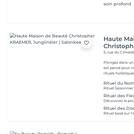
soin profond
Haute Ma
Christop
5, rue du Cimeti
Plongez dans un 
est pensé pour v
rituels holistiques
Rituel du No
Rituel des Fle
Rituel des Do