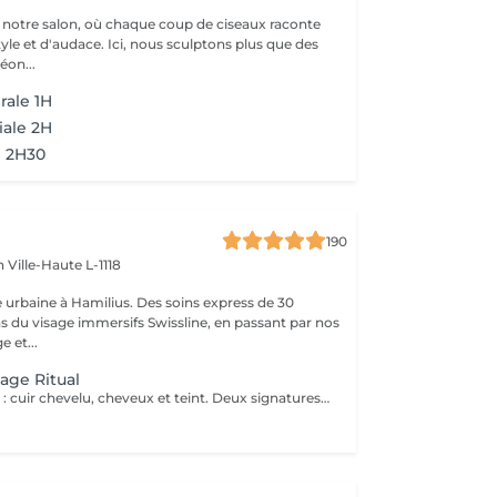
notre salon, où chaque coup de ciseaux raconte
tyle et d'audace. Ici, nous sculptons plus que des
éon...
rale 1H
iale 2H
l 2H30
190
en
Ville-Haute L-1118
 urbaine à Hamilius. Des soins express de 30
s du visage immersifs Swissline, en passant par nos
e et...
age Ritual
Le rituel complet : cuir chevelu, cheveux et teint. Deux signatures suisse-italienne, une cabine privée. Deux heures de bien-être complet, qui réunissent nos deux rituels signatures dans la même cabine privée. La séance s'ouvre par le rituel headspa complet de 90 minutes diagnostic personnalisé du cuir chevelu, protocole en quatre étapes avec Hylis, la marque professionnelle italienne créée à Trévise puis se prolonge par un soin du visage sur mesure avec Swissline, la maison de skincare suisse fondée en 1989, célébrée dans le monde entier pour ses formules à base de collagène dédiées à la longévité de la peau, en exclusivité chez Inizio au Luxembourg. Deux traditions scientifiques, deux collaborations exclusives, un seul moment continu de restauration. La séance se conclut par un brushing soigné. Notre expérience bien-être la plus complète, pensée pour celles et ceux qui souhaitent vraiment sortir du rythme du quotidien. Inclus : rituel headspa Hylis complet, soin du visage Swissline personnalisé, brushing.
t