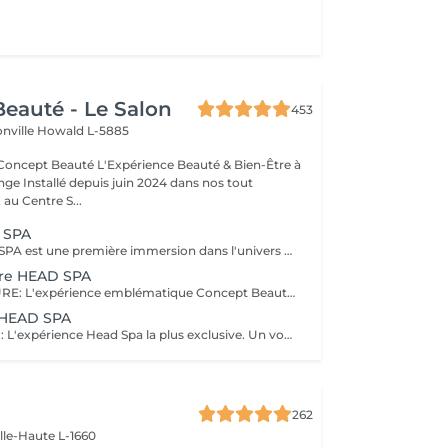
eauté - Le Salon
453
onville
Howald L-5885
Expérience Beauté & Bien-Être à
e Installé depuis juin 2024 dans nos tout
au Centre S...
 SPA
EVASION HEAD SPA est une première immersion dans l'univers du Head Spa. Ce rituel découverte vous invite à relâcher les tensions accumulées grâce à un massage du cuir chevelu associé à une expérience sensorielle autour de l'eau et à un soin adapté. Idéal pour découvrir les bienfaits du Head Spa et s'offrir un véritable moment de détente. Coiffage ou brushing inclus. DECOUVREZ NOTRE UNIVERS HEAD SPA, une expérience unique alliant relaxation profonde, soin du cuir chevelu et beauté du cheveu. Inspirés des rituels de bien-être japonais, nos soins Head Spa sont conçus pour procurer un véritable moment de déconnexion tout en prenant soin de vos cheveux et de votre cuir chevelu. Chaque rituel associe des techniques de massage relaxantes, un travail autour de l'eau, des soins professionnels adaptés et se termine par un coiffage ou un brushing afin que vous repartiez détendue et sublimée. Accordez-vous une parenthèse hors du temps et choisissez le rituel qui correspond à vos envies.
ure HEAD SPA
RITUEL SIGNATURE: L'expérience emblématique Concept Beauté. Un rituel complet alliant bien-être, soin du cuir chevelu, beauté du cheveu et coiffage personnalisé. DECOUVREZ NOTRE UNIVERS HEAD SPA, une expérience unique alliant relaxation profonde, soin du cuir chevelu et beauté du cheveu. Inspirés des rituels de bien-être japonais, nos soins Head Spa sont conçus pour procurer un véritable moment de déconnexion tout en prenant soin de vos cheveux et de votre cuir chevelu. Chaque rituel associe des techniques de massage relaxantes, un travail autour de l'eau, des soins professionnels adaptés et se termine par un coiffage ou un brushing afin que vous repartiez détendue et sublimée. Accordez-vous une parenthèse hors du temps et choisissez le rituel qui correspond à vos envies.
u HEAD SPA
RITUEL ABSOLU : L'expérience Head Spa la plus exclusive. Un voyage sensoriel profond associant relaxation intense, soins experts et mise en beauté complète des cheveux. DECOUVREZ NOTRE UNIVERS HEAD SPA, une expérience unique alliant relaxation profonde, soin du cuir chevelu et beauté du cheveu. Inspirés des rituels de bien-être japonais, nos soins Head Spa sont conçus pour procurer un véritable moment de déconnexion tout en prenant soin de vos cheveux et de votre cuir chevelu. Chaque rituel associe des techniques de massage relaxantes, un travail autour de l'eau, des soins professionnels adaptés et se termine par un coiffage ou un brushing afin que vous repartiez détendue et sublimée. Accordez-vous une parenthèse hors du temps et choisissez le rituel qui correspond à vos envies.
262
ille-Haute L-1660