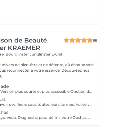
ison de Beauté
65
her KRAEMER
ère, Bourglinster
Junglinster L-6161
univers de bien-être et de détente, où chaque soin
ous reconnecter à votre essence. Découvrez nos
,...
made
Rituel Saisonnier Version plus courte et plus accessible Onction d'huile d'aloès-vera-argan-dattier, gommage aux pépins de fraise et poudre d'ananas, cataplasme au rhassoul, bain de vapeur citron vert-menthe, shampooing citron vert-lavande-ylang-ylang, masque Néroli-ciste ladanifère-menthe avec massage de la tête, cascade, pulvérisation faciale hydrolat de fleur d'oranger
urs
Découvrez le pouvoir des fleurs sous toutes leurs formes, huiles végétales, essentielles, infusions etc Un moment de poésie, qui vous laissera sans voix.. Véritable moment de relaxation complète. Sauna infrarouge, Massage shiatsu, bol d'air jacquier, douche. Onction d'huiles précieuses, hammam crânien, facial et respiratoire, bains rythmés avec méditation guidée, exercices de sophrologie, shampooing, pose de masque et massage crânien, rituel de la cascade, rinçage à l'infusion de plantes et pulvérisation faciale aux hydrolats qui clôturent le soin. Ne comprend pas le séchage des cheveux.
shas
Rituel basé sur l'ayurvéda. Diagnostic pour définir votre Doshas dominant afin de le rééquilibrer En plus des rituels complets -Diagnostic -Application d'huiles chaudes -Application cataplasmes ayurvédiques (cuir chevelu & cheveux)