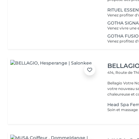
RITUEL ESSEN
GOTHA SIGN
GOTHA FUSI
BELLAGI
414, Route de Th
Bellagio Votre Nouvel Écrin
votre nouveau s
chaleureuse et con
Head Spa F