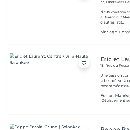
33, Haerewiss
Be
Nous vous souhait
à Beaufort !* Marquer une pause beauté et bien-être, partir sous
d'autres latit...
Mariage + ess
Eric et La
13, Rue du Fossé
Une passion com
la beauté, voilà 
renommée n'es..
Forfait Mariée
(Déplacement sur
Peppe Pa