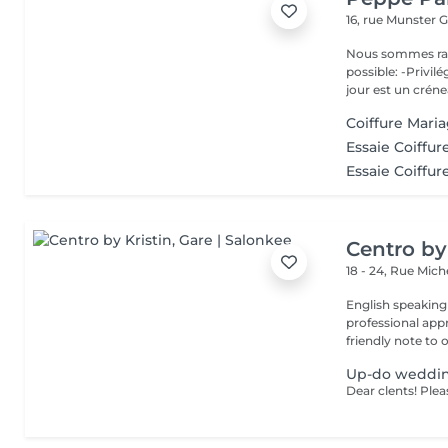
16, rue Munster
G
Nous sommes ravis de p
possible: -Privil
jour est un créne
Coiffure Mari
Essaie Coiffur
Essaie Coiffur
Centro by
18 - 24, Rue Mic
English speaking
professional app
friendly note to o
Up-do weddi