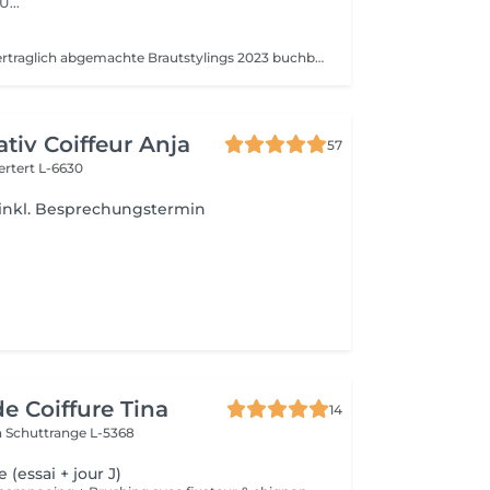
der neuen Mitte. U...
Nur für bereits vertraglich abgemachte Brautstylings 2023 buchbar. Wenn du Interesse an einem Brautstyling hast, was du noch nicht gebucht hast, bitte nicht buchen. Kontaktiere mich dann erst über WhatsApp.
ativ Coiffeur Anja
57
ertert L-6630
 inkl. Besprechungstermin
de Coiffure Tina
14
h
Schuttrange L-5368
 (essai + jour J)