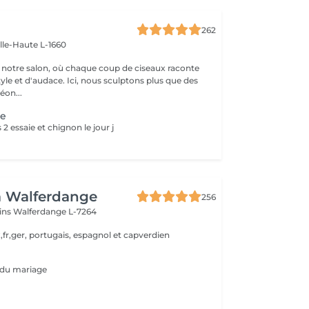
262
ille-Haute L-1660
notre salon, où chaque coup de ciseaux raconte
tyle et d'audace. Ici, nous sculptons plus que des
éon...
ge
2 essaie et chignon le jour j
a Walferdange
256
ins
Walferdange L-7264
,fr,ger, portugais, espagnol et capverdien
ur du mariage