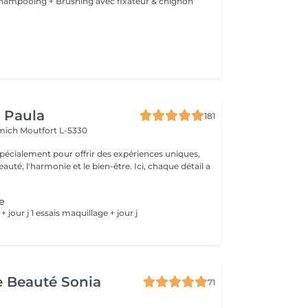
 Shampooing + Brushing avec fixateur & chignon
y Paula
181
emich
Moutfort L-5330
pécialement pour offrir des expériences uniques,
 l'harmonie et le bien-être. Ici, chaque détail a
ge
 + jour j 1 essais maquillage + jour j
de Beauté Sonia
71