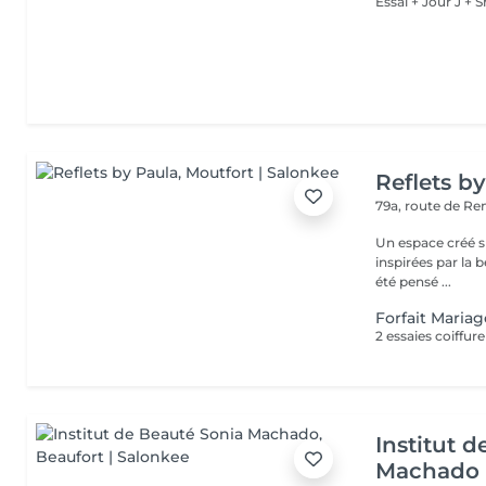
Essai + Jour J +
Reflets b
79a, route de R
Un espace créé s
inspirées par la beauté,
été pensé ...
Forfait Maria
2 essaies coiffure
Institut 
Machado