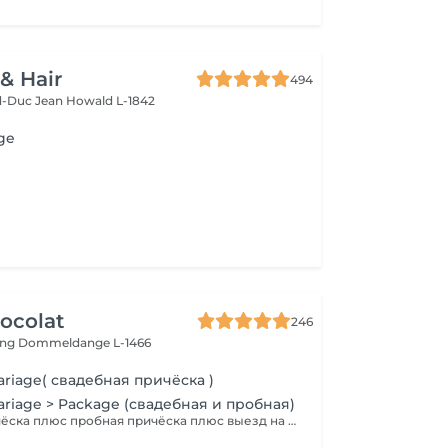
 & Hair
494
d-Duc Jean
Howald L-1842
ge
ocolat
246
ing
Dommeldange L-1466
ariage( свадебная причёска )
ariage > Package (свадебная и пробная)
Свадебная причёска плюс пробная причёска плюс выезд на дом. Паркинг оплачивается отдельно.