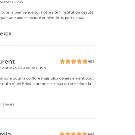
aufort L-6315
ons la bienvenue sur notre site * institut de beauté
ayage
urent
953
Centre / Ville-Haute L-1536
mune pour la coiffure mais plus généralement pour
ce qui a réuni Eric&Laurent, ces deux artistes dont la
.
 Devis).
rola
867