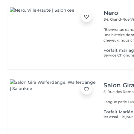
Nero
84, Grand-Rue
V
"Bienvenue dans 
une histoire de s
cheveux, nous cr
Forfait maria
Service Chignons 
Salon Gir
5, Rue des Roma
Langue parle Lux
Forfait Mariée
1er essai + le jo