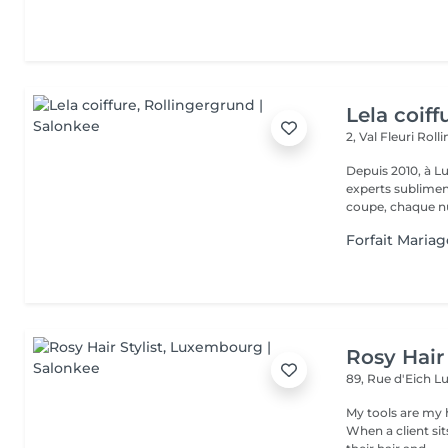
Lela coiff
2, Val Fleuri
Roll
Depuis 2010, à Lu
experts sublimen
coupe, chaque nu
Forfait Maria
Rosy Hair 
89, Rue d'Eich
L
My tools are my 
When a client si