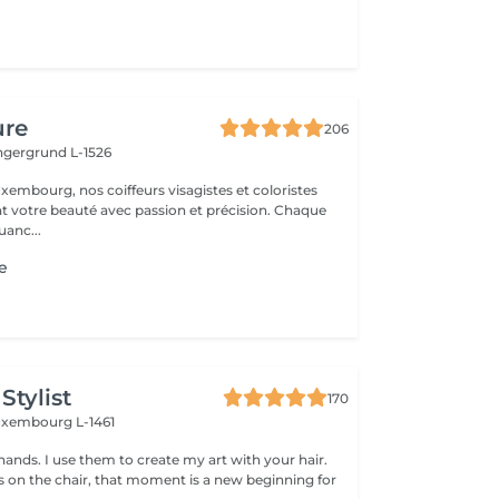
ure
206
ingergrund L-1526
xembourg, nos coiffeurs visagistes et coloristes
t votre beauté avec passion et précision. Chaque
anc...
ge
Stylist
170
uxembourg L-1461
hands. I use them to create my art with your hair.
ts on the chair, that moment is a new beginning for