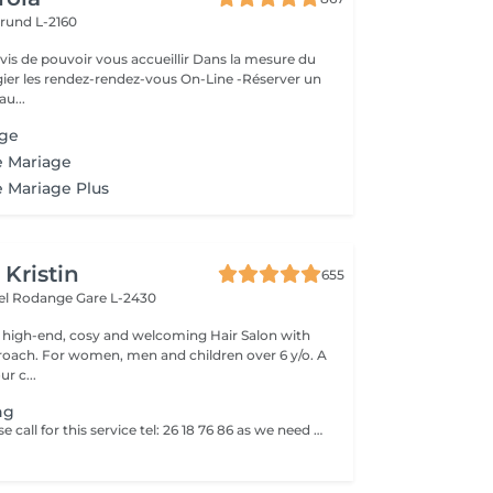
rund L-2160
ouvoir vous accueillir Dans la mesure du
égier les rendez-rendez-vous On-Line -Réserver un
au...
age
e Mariage
e Mariage Plus
 Kristin
655
hel Rodange
Gare L-2430
 high-end, cosy and welcoming Hair Salon with
roach. For women, men and children over 6 y/o. A
ur c...
ng
Dear clents! Please call for this service tel: 26 18 76 86 as we need to book a trial styling before the big day. Wash-blowout- pins-curls/straightincluded A test run is a must, at least a week before! (Included)