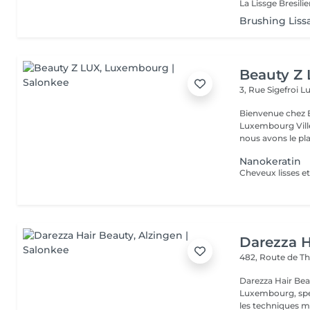
Brushing Liss
Beauty Z
3, Rue Sigefroi
L
Bienvenue chez 
Luxembourg Villé Avec 20 ans d'expérience en Russie et en Fr
nous avons le plai
Nanokeratin
Darezza H
482, Route de Th
Darezza Hair Beau
Luxembourg, spéc
les techniques m