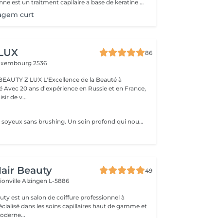
La Lissge Bresilienne est un traitment capilaire a base de keratine et collogene qui permrt de detendre les frosottis ,lisser les cheveux et leur donner de la brillance.Le resultat est des cheveux plus souples disciplines ,avec un effet lisse qui peut durer entre 3 a 6 mois,selon l entretien et les produits utilises.
agem curt
 LUX
86
uxembourg 2536
BEAUTY Z LUX L'Excellence de la Beauté à
ance,
sir de v...
Cheveux lisses et soyeux sans brushing. Un soin profond qui nourrit et sublime la fibre capillaire, pour un résultat naturel et lumineux
air Beauty
49
ionville
Alzingen L-5886
ty est un salon de coiffure professionnel à
ialisé dans les soins capillaires haut de gamme et
oderne...