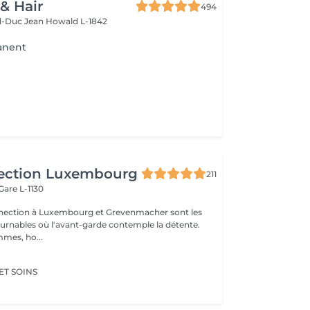
 & Hair
494
d-Duc Jean
Howald L-1842
anent
ection Luxembourg
211
Gare L-1130
nnection à Luxembourg et Grevenmacher sont les
urnables où l'avant-garde contemple la détente.
mmes, ho...
ET SOINS