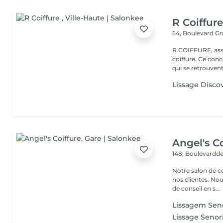
R Coiffur
54, Boulevard G
R COIFFURE, asso
coiffure. Ce co
qui se retrouvent 
Lissage Disco
Angel's Co
148, Boulevardde
Notre salon de c
nos clientes. Nou
de conseil en s...
Lissagem Senor
Lissage Senor