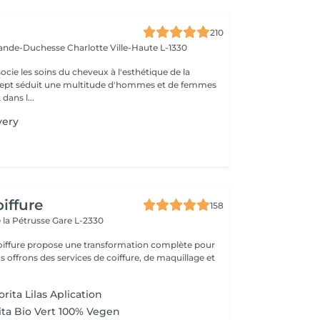
e
210
rande-Duchesse Charlotte
Ville-Haute L-1330
cie les soins du cheveux à l'esthétique de la
ncept séduit une multitude d'hommes et de femmes
dans l...
very
iffure
158
 la Pétrusse
Gare L-2330
oiffure propose une transformation complète pour
s offrons des services de coiffure, de maquillage et
ita Lilas Aplication
ita Bio Vert 100% Vegen