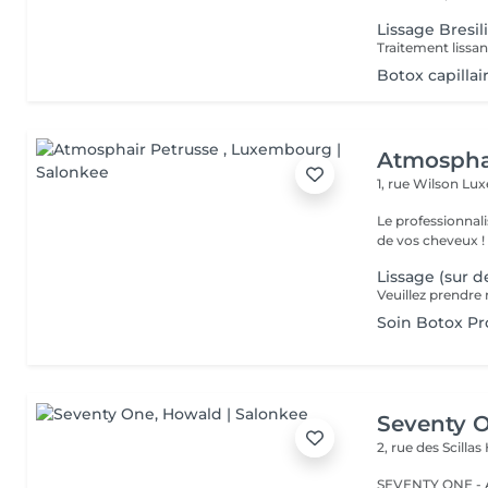
Lissage Bresil
Botox capillai
Atmospha
1, rue Wilson
Lux
Le professionnal
de vos cheveux !
Lissage (sur d
Soin Botox Pr
Seventy 
2, rue des Scillas
SEVENTY ONE - A