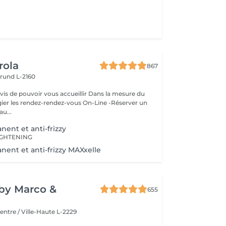
rola
867
rund L-2160
ouvoir vous accueillir Dans la mesure du
égier les rendez-rendez-vous On-Line -Réserver un
au...
nent et anti-frizzy
IGHTENING
nent et anti-frizzy MAXxelle
y by Marco &
655
entre / Ville-Haute L-2229