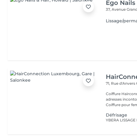
Ego Nails
37, Avenue Gran
Lissage/perm
HairConn
71, Rue d'Anvers
Coiffure Hairco
adresses inconto
Coiffure pour fe
Défrisage
YBERA LISSAGE 