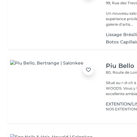
99, Rue des Trev
Un nouveau salo
expérience privil
galerie d'artis...
Lissage Brésil
Botox Capillai
Piu Bello
80, Route de L
Situé au r-d-ch à côté de CA
WOODS. Vous y trouvez un service soigné et professionnel dans une
excellente ambia
EXTENTION/L