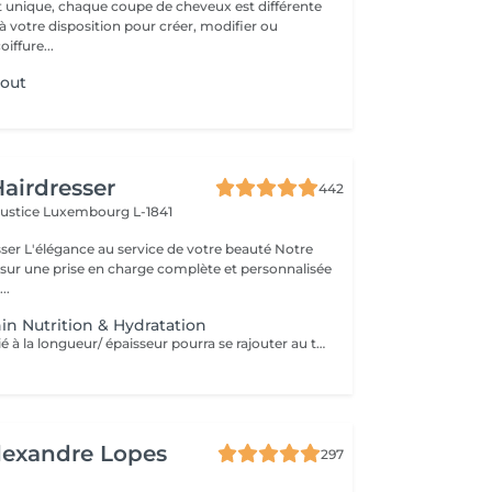
t unique, chaque coupe de cheveux est différente
à votre disposition pour créer, modifier ou
iffure...
wout
airdresser
442
Justice
Luxembourg L-1841
beauté Notre
 sur une prise en charge complète et personnalisée
..
in Nutrition & Hydratation
Un supplément lié à la longueur/ épaisseur pourra se rajouter au tarif du Lissage Brésilien . Un devis vous est offert sur simple demande sans engagement.
lexandre Lopes
297