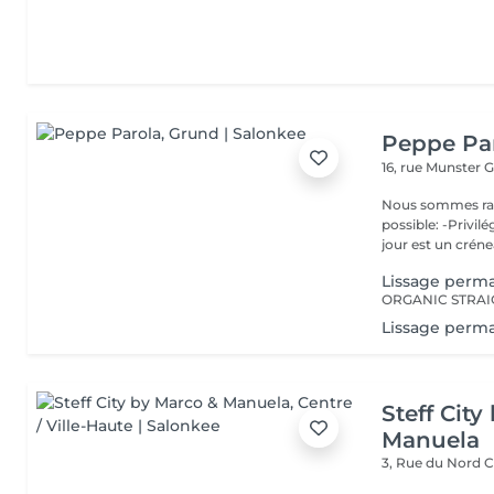
Peppe Pa
16, rue Munster
G
Nous sommes ravis de p
possible: -Privil
jour est un créne
Lissage perma
ORGANIC STRA
Lissage perma
Steff Cit
Manuela
3, Rue du Nord
C