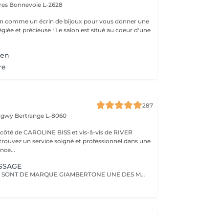
ires
Bonnevoie L-2628
n comme un écrin de bijoux pour vous donner une
égiée et précieuse ! Le salon est situé au coeur d'une
ien
re
287
ongwy
Bertrange L-8060
ROLINE BISS et vis-â-vis de RIVER
nce...
ISSAGE
NOS EXTENTION SONT DE MARQUE GIAMBERTONE UNE DES MEILLEUR SUR LE MARCHE.100% CHEVEUX NATUREL.Nous proposont aussi des extentions de marque Hairdreams qui ce colle.