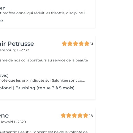
ien
Traitement lissant professionnel qui réduit les frisottis, discipline les cheveux et apporte une brillance intense. Les cheveux deviennent plus souples, faciles à coiffer et visiblement plus lisses.
re
ir Petrusse
51
embourg L-2732
isme de nos collaborateurs au service de la beauté
evis)
Veuillez prendre note que les prix indiqués sur Salonkee sont communiqués à titre informatif et s'entendent de base. Ces derniers sont susceptibles de varier selon le diagnostic réalisé à votre arrivée au salon et l'expertise du professionnel à qui vous confiez votre beauté. Dans tous les cas, un devis précis vous sera proposé et toutes réalisations de prestations seront effectuées avec votre accord. Un grand merci d'avance pour votre compréhension. Au plaisir de vous recevoir très vite.
ofond | Brushing (tenue 3 à 5 mois)
One
28
Howald L-2529
uthentic Beauty Concept est né de la volonté de