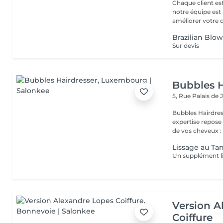
Chaque client es
notre équipe est 
améliorer votre co
Brazilian Blo
Sur devis
Bubbles H
5, Rue Palais de 
Bubbles Hairdresser L'élégance au service de votre 
expertise repose
de vos cheveux : .
Lissage au Tan
Version A
Coiffure