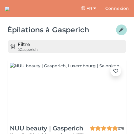
FR
Connexion
Épilations
à
Gasperich
Filtre
à
Gasperich
NUU beauty | Gasperich
379