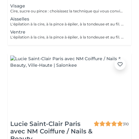
Visage
Cire, sucre ou pince : choisissez la technique qui vous convient ! Pour un résultat impeccable, chaque séance se termine toujours par une finition minutieuse à la pince. Résultat net, peau douce et parfaite, à chaque fois.
Aisselles
L'épilation à la cire, à la pince à épiler, à la tondeuse et au fil. Toutes nos techniques d'épilation vous garantissent un résultat net et durable. En fin de séance, quelque soit la technique d'épilation choisie, nous utilisons systématiquement une pince à épiler, pour un résultat parfait.
Ventre
L'épilation à la cire, à la pince à épiler, à la tondeuse et au fil. Toutes nos techniques d'épilation vous garantissent un résultat net et durable. En fin de séance, quelque soit la technique d'épilation choisie, nous utilisons systématiquement une pince à épiler, pour un résultat parfait.
Lucie Saint-Clair Paris
310
avec NM Coiffure / Nails &
Beauty