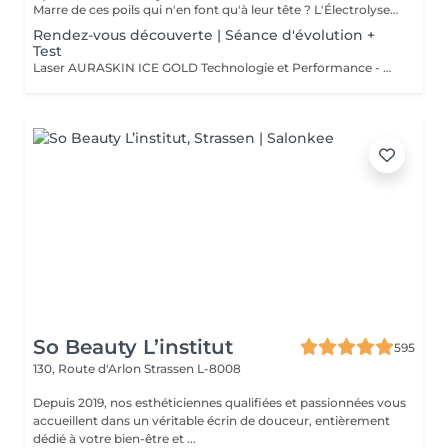
Marre de ces poils qui n'en font qu'à leur tête ? L'Électrolyse est l'unique méthode reconnue comme 100% définitive, poil par poil. Elle neutralise tout, même les poils blonds, blancs ou ceux que le laser a ratés. C'est précis, c'est permanent. Le prix s'ajuste à la minute : vous ne payez que le temps vraiment nécessaire.
Rendez-vous découverte | Séance d'évolution +
Test
Laser AURASKIN ICE GOLD Technologie et Performance - multi- longueurs d'onde - tous les phototypes de peau - efficacité - durabilité - confort du traitement extrême - moins de douleurs grâce à son system de refroidissement très performant
So Beauty L’institut
595
130, Route d'Arlon
Strassen L-8008
Depuis 2019, nos esthéticiennes qualifiées et passionnées vous
accueillent dans un véritable écrin de douceur, entièrement
dédié à votre bien-être et ...