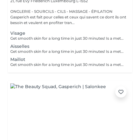
21, rue Evy Friederich
Luxembourg L-1552
ONGLERIE - SOURCILS - CILS - MASSAGE - ÉPILATION
Gasperich est fait pour celles et ceux qui savent ce dont ils ont
besoin et veulent en profiter tran...
Visage
Get smooth skin for a long time in just 30 minutes! Is a method of hair removal when your hair is pulled out with warm wax with the hair follicle. How is wax epilation done? - preparation (the beautician applies a special antiseptic lotion to the skin) - wax is applied (the wax mixture is heated to a certain temperature, after which it is applied to the skin using a wooden stick) - depilation (after the wax hardens the beautician removes the wax strips with hair using sharp movements) - wax residue are removed (wax residues are cleaned off and aloe vera cream is applied) Age restrictions: recommended to do from 14 years. Post procedure recommendations: recommended to do not take hot bath, do not visit sauna, do not swim in the pool for 12 hours after the procedure - it can cause irritation. Frequency: once in 4 weeks.
Aisselles
Get smooth skin for a long time in just 30 minutes! Is a method of hair removal when your hair is pulled out with warm wax with the hair follicle. How is wax epilation done? - preparation (the beautician applies a special antiseptic lotion to the skin) - wax is applied (the wax mixture is heated to a certain temperature, after which it is applied to the skin using a wooden stick) - depilation (after the wax hardens the beautician removes the wax strips with hair using sharp movements) - wax residue are removed (wax residues are cleaned off and aloe vera cream is applied) Age restrictions: recommended to do from 14 years. Post procedure recommendations: recommended to do not take hot bath, do not visit sauna, do not swim in the pool for 12 hours after the procedure - it can cause irritation. Frequency: once in 4 weeks.
Maillot
Get smooth skin for a long time in just 30 minutes! Is a method of hair removal when your hair is pulled out with warm wax with the hair follicle. How is wax epilation done? - preparation (the beautician applies a special antiseptic lotion to the skin) - wax is applied (the wax mixture is heated to a certain temperature, after which it is applied to the skin using a wooden stick) - depilation (after the wax hardens the beautician removes the wax strips with hair using sharp movements) - wax residue are removed (wax residues are cleaned off and aloe vera cream is applied) Age restrictions: recommended to do from 14 years. Post procedure recommendations: recommended to do not take hot bath, do not visit sauna, do not swim in the pool for 12 hours after the procedure - it can cause irritation. Frequency: once in 4 weeks.