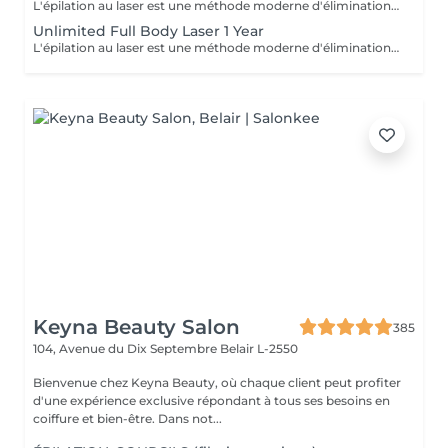
L'épilation au laser est une méthode moderne d'élimination des poils indésirables grâce à l'émission de lumière laser. Le laser cible la mélanine du poil, détruisant le follicule pileux, ce qui entraîne une chute progressive des poils. L'un des types de laser les plus populaires est le laser à diode, qui convient à la plupart des types de peau et offre des résultats efficaces. Recommandations avant la séance : Rasage des zones traitées : Il est impératif de raser soigneusement toutes les zones à traiter 24 heures avant la séance. Cela permet au laser d'agir directement sur le follicule pileux et d'optimiser l'efficacité du traitement. Hygiène : Prenez une douche avant votre rendez-vous afin d'avoir une peau propre. Menstruation : Si vous avez vos règles le jour de la séance, utilisez un tampon. Condition importante : Si vous vous présentez avec des zones non rasées, le paiement de la séance sera automatiquement prélevé et aucun remboursement ne sera possible. Unlimited number of zones in 1 hour.
Unlimited Full Body Laser 1 Year
L'épilation au laser est une méthode moderne d'élimination des poils indésirables grâce à l'émission de lumière laser. Le laser cible la mélanine du poil, détruisant le follicule pileux, ce qui entraîne une chute progressive des poils. L'un des types de laser les plus populaires est le laser à diode, qui convient à la plupart des types de peau et offre des résultats efficaces. Recommandations avant la séance : Rasage des zones traitées : Il est impératif de raser soigneusement toutes les zones à traiter 24 heures avant la séance. Cela permet au laser d'agir directement sur le follicule pileux et d'optimiser l'efficacité du traitement. Hygiène : Prenez une douche avant votre rendez-vous afin d'avoir une peau propre. Menstruation : Si vous avez vos règles le jour de la séance, utilisez un tampon. Condition importante : Si vous vous présentez avec des zones non rasées, le paiement de la séance sera automatiquement prélevé et aucun remboursement ne sera possible.
Keyna Beauty Salon
385
104, Avenue du Dix Septembre
Belair L-2550
Bienvenue chez Keyna Beauty, où chaque client peut profiter
d'une expérience exclusive répondant à tous ses besoins en
coiffure et bien-être. Dans not...