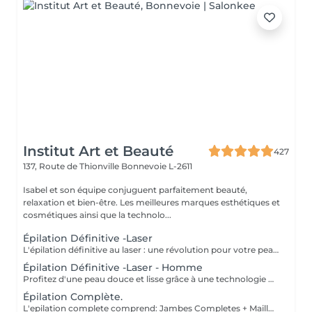
Institut Art et Beauté
427
137, Route de Thionville
Bonnevoie L-2611
Isabel et son équipe conjuguent parfaitement beauté,
relaxation et bien-être. Les meilleures marques esthétiques et
cosmétiques ainsi que la technolo...
Épilation Définitive -Laser
L'épilation définitive au laser : une révolution pour votre peau ! Avec notre technologie avancée Pulse Laser , offrez-vous investissement dans votre confort et votre beauté . Les avantages de l'épilation définitive : -Une méthode douce et indolore. -Résultats durables. -Adaptée à tous les types de peau. -Gain de temps et praticité. -Rapidité et efficacité. -Calculer 6 séance es par zone. Révéler votre beauté naturelle ! Votre bien-être est notre priorité.
Épilation Définitive -Laser - Homme
Profitez d'une peau douce et lisse grâce à une technologie de pointe qui allie efficacité, rapidité et confort tous les types de peau . Des résultats visibles et durables Un soin en toute sécurité et sans douleur Une méthode rapide pour être prête avant les fêtes ! Sublimez votre peau Prenez soin de vous vous le méritez !
Épilation Complète.
L'epilation complete comprend: Jambes Completes + Maillot intégral + Aisselles + Sourcils + Duvet Épilation à la cire permet d'arracher le poil et la racine, ce qui a pour effet de ralentir la repousse de quelques semaines. De plus, le poil qui repoussera sera plus fin. L'épilation à la cire est une méthode efficace pour tous les types de poils. La cire tiède est utilisée sur la majorité des régions corporelles. Pour les régions plus sensibles, comme les aisselles et le bikini, c'est plutôt la cire chaude qui est utilisée afin de minimiser les risques d'ecchymoses dus à une traction trop forte.