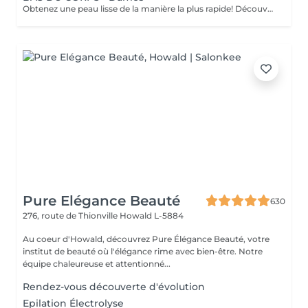
Obtenez une peau lisse de la manière la plus rapide! Découvrez les avantages de l'épilation permanente grâce à notre technologie lumineuse avancée qui cible efficacement les follicules pileux. Caractéristiques de notre Laser: technologie de pointe: nouveau modèle 2022 traitement polyvalent: système 3-en-1: laser diode, alexandrite et NdYag sécurité certifiée: entièrement certifié dans toute l'UE résultats visibles: effets notables après votre première séance transformation complète: résultats finaux obtenus après 6 à 8 traitements inclusif pour tous: convient à tous les types de peau et de cheveux, sauf les cheveux gris confort avant tout: equipé d'un système de refroidissement pour une expérience sans douleur Comment fonctionne l'Épilation au laser? préparation: votre peau est soigneusement nettoyée. application de gel: un gel spécial est appliqué pour améliorer le traitement. traitement au laser: le laser est appliqué sur la zone ciblée. finition apaisante: une crème apaisante est appliquée après le traitement. Recommandations d'Âge: idéalement adapté aux personnes âgées de 16 à 18 ans et plus. Soins post-traitement: pour garantir des résultats optimaux, veuillez éviter de vous exposer au soleil une semaine avant et après votre procédure. Fréquence des séances: les séances sont recommandées toutes les 4 à 8 semaines, pour un total de 6 à 10 traitements selon la zone.
Pure Elégance Beauté
630
276, route de Thionville
Howald L-5884
Au coeur d'Howald, découvrez Pure Élégance Beauté, votre
institut de beauté où l'élégance rime avec bien-être. Notre
équipe chaleureuse et attentionné...
Rendez-vous découverte d'évolution
Epilation Électrolyse