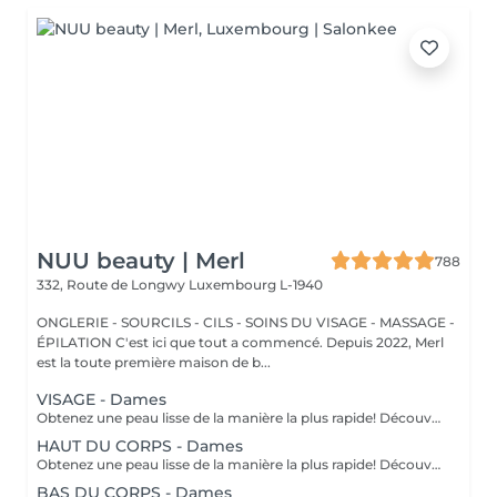
NUU beauty | Merl
788
332, Route de Longwy
Luxembourg L-1940
ONGLERIE - SOURCILS - CILS - SOINS DU VISAGE - MASSAGE -
ÉPILATION C'est ici que tout a commencé. Depuis 2022, Merl
est la toute première maison de b...
VISAGE - Dames
Obtenez une peau lisse de la manière la plus rapide! Découvrez les avantages de l'épilation permanente grâce à notre technologie lumineuse avancée qui cible efficacement les follicules pileux. Caractéristiques de notre Laser: technologie de pointe: nouveau modèle 2022 traitement polyvalent: système 3-en-1: laser diode, alexandrite et NdYag sécurité certifiée: entièrement certifié dans toute l'UE résultats visibles: effets notables après votre première séance transformation complète: résultats finaux obtenus après 6 à 8 traitements inclusif pour tous: convient à tous les types de peau et de cheveux, sauf les cheveux gris confort avant tout: equipé d'un système de refroidissement pour une expérience sans douleur Comment fonctionne l'Épilation au laser? préparation: votre peau est soigneusement nettoyée. application de gel: un gel spécial est appliqué pour améliorer le traitement. traitement au laser: le laser est appliqué sur la zone ciblée. finition apaisante: une crème apaisante est appliquée après le traitement. Recommandations d'Âge: idéalement adapté aux personnes âgées de 16 à 18 ans et plus. Soins post-traitement: pour garantir des résultats optimaux, veuillez éviter de vous exposer au soleil une semaine avant et après votre procédure. Fréquence des séances: les séances sont recommandées toutes les 4 à 8 semaines, pour un total de 6 à 10 traitements selon la zone.
HAUT DU CORPS - Dames
Obtenez une peau lisse de la manière la plus rapide! Découvrez les avantages de l'épilation permanente grâce à notre technologie lumineuse avancée qui cible efficacement les follicules pileux. Caractéristiques de notre Laser: technologie de pointe: nouveau modèle 2022 traitement polyvalent: système 3-en-1: laser diode, alexandrite et NdYag sécurité certifiée: entièrement certifié dans toute l'UE résultats visibles: effets notables après votre première séance transformation complète: résultats finaux obtenus après 6 à 8 traitements inclusif pour tous: convient à tous les types de peau et de cheveux, sauf les cheveux gris confort avant tout: equipé d'un système de refroidissement pour une expérience sans douleur Comment fonctionne l'Épilation au laser? préparation: votre peau est soigneusement nettoyée. application de gel: un gel spécial est appliqué pour améliorer le traitement. traitement au laser: le laser est appliqué sur la zone ciblée. finition apaisante: une crème apaisante est appliquée après le traitement. Recommandations d'Âge: idéalement adapté aux personnes âgées de 16 à 18 ans et plus. Soins post-traitement: pour garantir des résultats optimaux, veuillez éviter de vous exposer au soleil une semaine avant et après votre procédure. Fréquence des séances: les séances sont recommandées toutes les 4 à 8 semaines, pour un total de 6 à 10 traitements selon la zone.
BAS DU CORPS - Dames