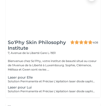
So'Phy Skin Philosophy
408
Institute
7, Avenue de la Liberté
Gare L-1931
Bienvenue chez So'Phy, votre institut de beauté situé au coeur
de l'Avenue de la Liberté à Luxembourg. Sophie, Clémence,
Mélissa et Gwen sont ravies ...
Laser pour Elle
Solution Permanente et Précise L'épilation laser diode saphir est une méthode efficace et durable pour éliminer les poils de manière permanente. Ce traitement utilise un faisceau de lumière ciblant la mélanine dans les follicules pileux, offrant des résultats durables et une réduction significative de la repousse. Le laser diode saphir est connu pour sa précision, sa rapidité et son confort, grâce à un système de refroidissement de la peau. Il est idéal pour des zones comme le visage, les jambes, les aisselles ou le bikini, pour une peau lisse, soyeuse et sans poils. Avant de prendre rendez-vous merci de consulter notre politique de rendez-vous sur la page d'accueil.
Laser pour Lui
Solution Permanente et Précise L'épilation laser diode saphir est une méthode efficace et durable pour éliminer les poils de manière permanente. Ce traitement utilise un faisceau de lumière ciblant la mélanine dans les follicules pileux, offrant des résultats durables et une réduction significative de la repousse. Le laser diode saphir est connu pour sa précision, sa rapidité et son confort, grâce à un système de refroidissement de la peau. Il est idéal pour des zones comme le visage, les jambes, les aisselles ou le bikini, pour une peau lisse, soyeuse et sans poils. Avant de prendre rendez-vous merci de consulter notre politique de rendez-vous sur la page d'accueil.