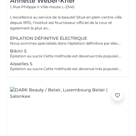
Annette Weber-Krier
1, Rue Philippe II
Ville-Haute L-2340
L'excellence au service de la beauté! Situé en plein centre-ville
depuis 1970, l'institut est fournisseur officiel de la cour et
également le plus an...
ÉPILATION DÉFINITIVE ÉLECTRIQUE
Nous sommes spécialisés dans l'épilation définitive par électrolyse depuis 1970. Cette méthode d'épilation définitive est incontestée. L'électrolyse permet l'élimination définitive des cellules responsables de la pousse des poils en insérant un filament dans le follicule pileux et en appliquant un courant à grande vitesse adapté au poil et à la région cible. Toutes les couleurs de peau et de cheveux et toutes les régions peuvent être traitées efficacement et sans compromis.
Bikini S
Épilation au sucre Cette méthode est devenue très populaire dans notre institut. La pâte de sucre est 100% naturelle. Elle est basée sur des recettes millénaires du Moyen Orient et contient exclusivement de l'eau et du sucre, sans aucune substance chimique, aromatique ou colorante. La pâte est hypoallergénique et ne provoque pas d'irritation de la peau. Elle s'applique sur toutes les zones. La pâte est massée à l'intérieur du follicule, elle enveloppe les poils, les entoure et les lubrifie. L'extraction est faite dans le sens naturel de la croissance du poil. Dans le follicule il ne reste pas de poil cassé. Cette technique ne provoque pas de rougeur ni d'irritation de la peau. Avantage non-négligeable est le fait qu'il ne faut pas avoir une certaine longueur de poils comme avec la cire, le sucre enlève efficacement des poils très courts. Le sucre se retire sans bandes. Nous suggérons cette méthode aussi aux ados pour leurs premières épilations et aux personnes désirant une épilation intégrale, car nettement moins douloureuse que la cire.
Aisselles S
Épilation au sucre Cette méthode est devenue très populaire dans notre institut. La pâte de sucre est 100% naturelle. Elle est basée sur des recettes millénaires du Moyen Orient et contient exclusivement de l'eau et du sucre, sans aucune substance chimique, aromatique ou colorante. La pâte est hypoallergénique et ne provoque pas d'irritation de la peau. Elle s'applique sur toutes les zones. La pâte est poussée à l'intérieur du follicule, elle enveloppe les poils, les entoure et les lubrifie. L'extraction est fait dans le sens naturel de la croissance du poil. Dans le follicule il ne reste pas de poil cassé. Cette technique ne provoque pas de rougeur ni d'irritation de la peau. Avantage non-négligeable est le fait qu'il ne faut pas avoir une certaine longueur de poils comme avec la cire, le sucre enlève efficacement des poils très courts. Le sucre se retire sans bandes. Nous suggérons cette méthode aussi aux ados pour leurs premières épilations et aux personnes désirant une épilation intégrale, car nettement moins douloureuse que la cire.