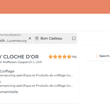
ne localisation
Bon Cadeau
ich
,
Luxembourg
Y CLOCHE D'OR
Search
785
W Raiffeisen
Gasperich L-2411
 Coiffage
Diagnostique, Shampooing spécifique et Produits de coiffage inclus.
g
Diagnostique, Shampooing spécifique et Produits de coiffage inclus.
ementielle