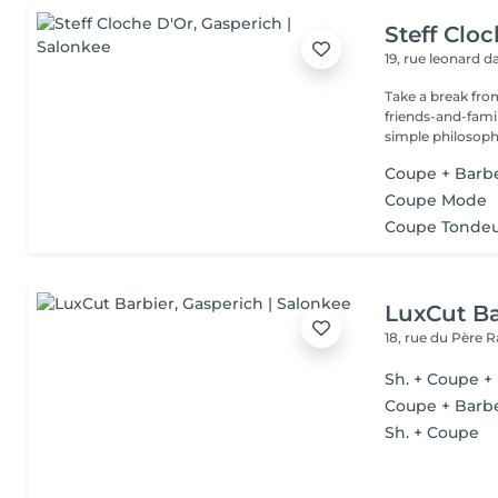
Steff Clo
19, rue leonard d
Take a break from
friends-and-family
simple philosophy
Coupe + Barb
Coupe Mode
Coupe Tonde
LuxCut Ba
18, rue du Père 
Sh. + Coupe +
Coupe + Barb
Sh. + Coupe