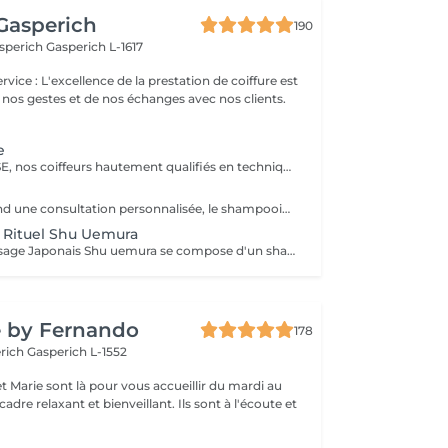
Gasperich
190
asperich
Gasperich L-1617
 nos gestes et de nos échanges avec nos clients.
e
Forfait EXPERTISE, nos coiffeurs hautement qualifiés en technique anglo-saxonne, en formation continu et diplômés d’une académie anglaise à Paris. Vous offre une séance d’une heure avec votre coach en suivi beauté. Ce pack inclus : 1 h de prestation Un diagnostique personnalisé Shampoing spécifique Haircare Conditioner spécifique Produit de coiffage Coupe Styling Produit de finition
Le pack comprend une consultation personnalisée, le shampooing et le conditionneur spécifiques REDKEN , le séchage et les produits de styling REDKEN * Tarifs à titre indicatifs à confirmer après la consultation personnalisée établit auprès de votre coiffeur/stylist/spécialiste * La direction se réserve le droit d’apporter des modifications pour le bon fonctionnement du salon
+ Rituel Shu Uemura
Le Rituel de massage Japonais Shu uemura se compose d'un shampooing et d'un soin d'une durée de 30 minutes pour une relaxation une une réparation intense du cheveu et ensuite le pack styling
e by Fernando
178
erich
Gasperich L-1552
t Marie sont là pour vous accueillir du mardi au
axant et bienveillant. Ils sont à l'écoute et