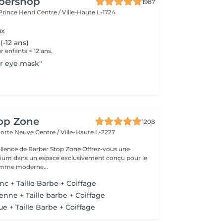
rbershop
1987
 Prince Henri
Centre / Ville-Haute L-1724
ux
(-12 ans)
enfants < 12 ans.
r eye mask"
top Zone
1208
 Porte Neuve
Centre / Ville-Haute L-2227
 de Barber Stop Zone Offrez-vous une
ium dans un espace exclusivement conçu pour le
homme moderne...
c + Taille Barbe + Coiffage
enne + Taille barbe + Coiffage
e + Taille Barbe + Coiffage