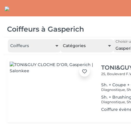
Coiffeurs
à
Gasperich
Choisir u
Coiffeurs
Catégories
Gasper
TONI&GU
25, Boulevard F.
Sh. + Coupe +
Sh. + Brushin
Coiffure évèn