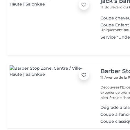
jack’s ba
11, Boulevard du
Coupe cheve
Coupe Enfant 
Uniquement pour 
Service "Unde
Barber S
11, Avenue de la
Découvrez l'Excellence
expérience prem
bien-être de l'
Dégradé à blan
Coupe à l'anci
Coupe classiqu