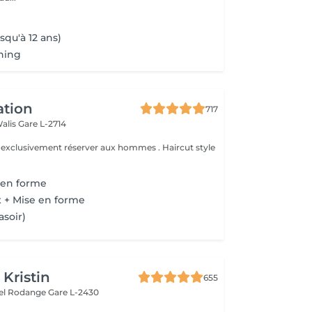
squ'à 12 ans)
hing
ation
717
Walis
Gare L-2714
e exclusivement réserver aux hommes . Haircut style
 en forme
 + Mise en forme
asoir)
 Kristin
655
hel Rodange
Gare L-2430