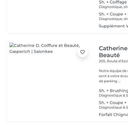
Sh. + Coiffage
Diagnostique, sh
Sh. + Coupe +
Diagnostique, sh
Supplément W
Catherine 
Beauté
205, Route d'Es
Notre équipe de c
sont à votre écoute
de parking ...
Sh. + Brushin
Sh. + Coupe +
Forfait Chign