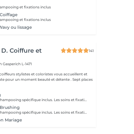
ampooing et fixations inclus
 Coiffage
ampooing et fixations inclus
avy ou lissage
D. Coiffure et
141
ch
Gasperich L-1471
oiffeurs stylistes et coloristes vous accueillent et
 pour un moment beauté et détente . Sept places
g
Diagnostique & Shampooing spécifique inclus. Les soins et fixations seront ajoutés si besoin.
 Brushing
Diagnostique & Shampooing spécifique inclus. Les soins et fixations seront ajoutés si besoin. Un supplément de 3,90 euros sera appliqué sur la coupe en cas de changement / transformation.
on Mariage