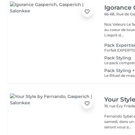
Igorance 
66-68, Rue de G
Nos Valeurs Le Service : L'excellence de la prestation de coiffure est
au coeur de tous
L'esprit d...
Pack Expertis
Pack Styling
Pack Styling 
Your Styl
19, rue Evy Fried
Fernando Sybel e
samedi, dans un cadre rel
seront vous a...