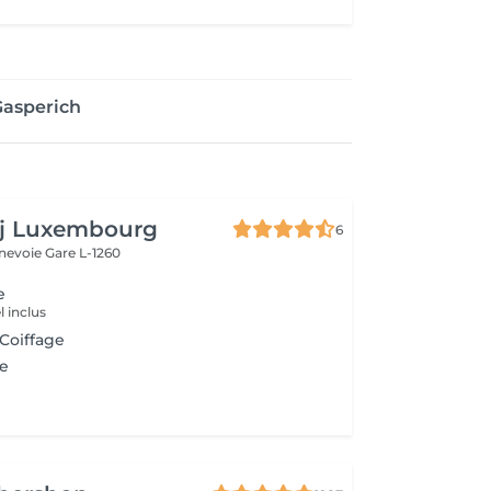
Gasperich
aj Luxembourg
6
nnevoie
Gare L-1260
e
 inclus
 Coiffage
e