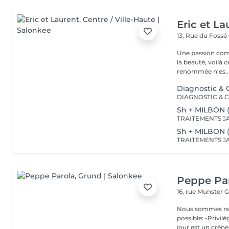
Eric et La
13, Rue du Fossé
Une passion com
la beauté, voilà 
renommée n'es..
Diagnostic & C
Sh + MILBON 
Sh + MILBON 
Peppe Pa
16, rue Munster
G
Nous sommes ravis de p
possible: -Privil
jour est un créne