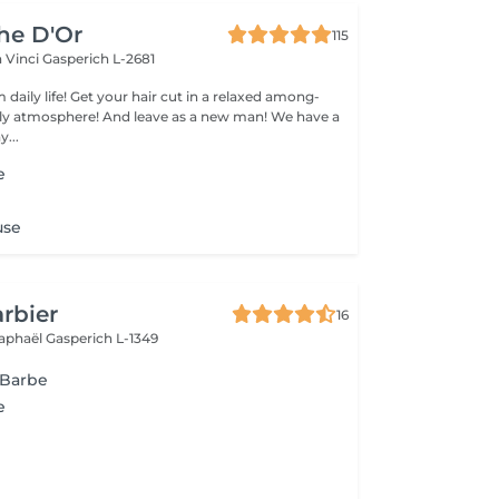
che D'Or
115
a Vinci
Gasperich L-2681
 daily life! Get your hair cut in a relaxed among-
 atmosphere! And leave as a new man! We have a
...
e
use
rbier
16
Raphaël
Gasperich L-1349
 Barbe
e