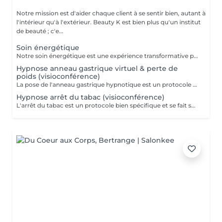
Notre mission est d'aider chaque client à se sentir bien, autant à
l'intérieur qu'à l'extérieur. Beauty K est bien plus qu'un institut
de beauté ; c'e...
Soin énergétique
Notre soin énergétique est une expérience transformative pour libérer blocages et tensions, tout en cultivant une paix intérieure profonde. Ce traitement unique agit sur les énergies environnantes et utilise des techniques éprouvées pour harmoniser l'énergie vitale de votre corps. Avec une approche holistique, nous ciblons les déséquilibres énergétiques qui influent sur votre santé physique et émotionnelle. Basée sur l'interaction avec les champs énergétiques, cette méthode restaure l'équilibre entre corps, esprit et âme. Ce soin, apaisant et régénérant, stimule vos capacités naturelles d'auto-guérison, renforçant vitalité et clarté mentale. Idéal pour se sentir revitalisé, allégé du quotidien, et en harmonie avec soi-même.
Hypnose anneau gastrique virtuel & perte de
poids (visioconférence)
La pose de l'anneau gastrique hypnotique est un protocole bien spécifique et se fait sur 4 séances. Une séance de suivi est également comprise dans le forfait. L'anneau gastrique hypnotique sera bénéfique pour quiconque a un surpoids de 10kg ou plus. La solution hypnotique vous permet de perdre vos kilos en trop sans passer par la case chirurgie chère et dangereuse. Grâce à l'anneau gastrique hypnotique, vous créez un rapport différent avec la nourriture afin de changer vos habitudes alimentaires durablement. Plus d'informations sur : http://jgchypnose.com
Hypnose arrêt du tabac (visioconférence)
L'arrêt du tabac est un protocole bien spécifique et se fait sur 4 séances. Une séance de suivi est également comprise dans le forfait. Motivé à vous libérer du tabac ? Agissez, reprenez votre vie en main et libérez-vous de ces comportements automatiques. Grâce aux suggestions mentales, l'hypnose offre des résultats spectaculaires.