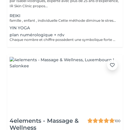
par Isabel Rodrigues, experte avec plus de 25 ans d'expérience,
IR Skin Clinic propos...
REIKI
famille , enfant , individuelle Cette méthode diminue le stress, relâche les blocages émotionnels, calme les douleurs physiques, et vous amener à un bien-être général, ainsi qu'une paix intérieure. Libère les blocages énergétiques, renforce le système immunitaire, atténue la douleur et élimine les toxines du corps
YIN YOGA
plan numérologique + rdv
Chaque nombre et chiffre possèdent une symbolique forte et connue depuis la nuit des temps. Plusieurs outils sont à votre disposition pour découvrir votre personnalité, votre avenir ou tout simplement trouver des réponses précises à vos questions.
4elements - Massage &
100
Wellness