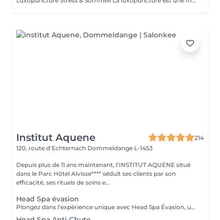
Luxopuncture Stress & Sommeil La luxopuncture est une méthode douce et non invasive qui aide à apaiser le système nerveux, réduire le stress et améliorer la qualité du sommeil. Elle se pratique à l'aide d'un stylo à infrarouge qui stimule des points réflexes du corps, sans aiguille et en toute douceur. Chaque séance est adaptée à vos besoins afin de favoriser un relâchement profond et un apaisement durable. Un accompagnement naturel pour retrouver calme, sérénité et un sommeil réparateur.
Institut Aquene
214
120, route d'Echternach
Dommeldange L-1453
Depuis plus de 11 ans maintenant, l'INSTITUT AQUENE situé
dans le Parc Hôtel Alvisse**** séduit ses clients par son
efficacité, ses rituels de soins e...
Head Spa évasion
Plongez dans l'expérience unique avec Head Spa Évasion, un soin dédié exclusivement à votre cuir chevelu. Ce rituel express est idéal pour découvrir les bienfaits du Head Spa, alliant relaxation profonde et stimulation du cuir chevelu. Un Moment Pour Vous Évader - Nettoyage en profondeur: Élimination des impuretés pour un cuir chevelu purifié. - Massage ciblé: Une gestuelle relaxante qui stimule la microcirculation et soulage les tensions. - Hydratation et soin: Des produits adaptés pour nourrir et revitaliser votre cuir chevelu. Un sèche cheveux et des brosses sont mis à votre disposition pour que vous ne repartiez pas avec la tête mouillée.
Head Spa Anti-Chute