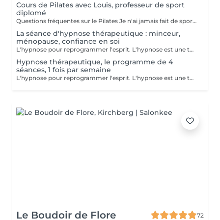
Cours de Pilates avec Louis, professeur de sport
diplomé
Questions fréquentes sur le Pilates Je n'ai jamais fait de sport, puis-je quand même commencer le Pilates ? Oui, absolument ! Le Pilates est une méthode douce et progressive. Chaque mouvement peut être adapté à votre niveau, que vous soyez débutante ou que vous repreniez après une longue pause. Le Pilates est-il adapté à la ménopause ? Oui, le Pilates est particulièrement recommandé pendant la ménopause. Il aide à préserver la masse musculaire, renforce le plancher pelvien, améliore la posture et soulage les douleurs articulaires. Il contribue aussi à mieux gérer le stress et les variations d'humeur. Est-ce que je vais transpirer ou perdre du poids avec le Pilates ? Le Pilates ne fait pas transpirer comme un cours de cardio, mais il tonifie en profondeur, affine la silhouette, améliore le métabolisme et vous aide à vous sentir plus légère, plus dynamique et plus à l'aise dans votre corps. Combien de personnes par cours ? Maximum 8 personnes. Je tiens à proposer un encadrement personnalisé, dans une ambiance conviviale et bienveillante. Que dois-je apporter pour le cours ? Une tenue confortable, une bouteille d'eau, un tapis et c'est tout ! Le matériel (ballons, élastiques...) est fourni. Témoignage d'une cliente Elles en parlent le mieux "À 52 ans, je cherchais une activité pour me remettre en mouvement sans me blesser. Les cours de Pilates avec Mélanie ont changé ma relation à mon corps. Je me tiens plus droite, j'ai moins mal au dos, et surtout je me sens bien dans ma peau. Merci pour ta douceur et ta bienveillance à chaque séance." Envie d'essayer ? Les cours , d'une durée de 50 minutes,ont lieu au Centre Naturel Beauté by Mélanie avec Louis professeur de sport diplomé Les mardis à 18h Les jeudi à 14h Les samedis à 9h
La séance d'hypnose thérapeutique : minceur,
ménopause, confiance en soi
L'hypnose pour reprogrammer l'esprit. L'hypnose est une technique qui agit sur le subconscient pour : - modifier les comportements alimentaires : manger moins, éviter les grignotages, réduire les compulsons sucrées, ressentir la satiété, etre à l'écoute des signaux envoyer par son corps - renforcer la motivation et la confiance en soi dans votre démarche minceur - diminuer les facteurs émotionnels liés à la prise de poids, comme le stress, l'anxiété, le surmenage, le sentiment d'etre débordée.. En instaurant un nouveau rapport à la nourriture et en travaillant sur les blocages émotionnels, le manque de confiance en soi et de motivation, l'hypnose accompagne pour des résultats durables avec un changements de comportements sains et naturels
Hypnose thérapeutique, le programme de 4
séances, 1 fois par semaine
L'hypnose pour reprogrammer l'esprit. L'hypnose est une technique qui agit sur le subconscient pour : - modifier les comportements alimentaires : manger moins, éviter les grignotages, réduire les compulsons sucrées, ressentir la satiété, etre à l'écoute des signaux envoyer par son corps - renforcer la motivation et la confiance en soi dans votre démarche minceur - diminuer les facteurs émotionnels liés à la prise de poids, comme le stress, l'anxiété, le surmenage, le sentiment d'etre débordée.. En instaurant un nouveau rapport à la nourriture et en travaillant sur les blocages émotionnels, le manque de confiance en soi et de motivation, l'hypnose accompagne pour des résultats durables avec un changements de comportements sains et naturels
Le Boudoir de Flore
72