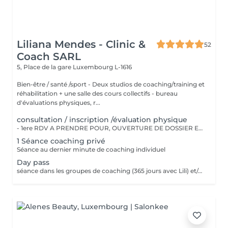
Liliana Mendes - Clinic &
52
Coach SARL
5, Place de la gare
Luxembourg L-1616
Bien-être / santé /sport - Deux studios de coaching/training et
réhabilitation + une salle des cours collectifs - bureau
d'évaluations physiques, r...
consultation / inscription /évaluation physique
- 1ere RDV A PRENDRE POUR, OUVERTURE DE DOSSIER ET EXPLICATIONS/CONSEILS - INSCRIPTION CHEZ LILIANA MENDES CLINIC & COACH - EVALUATION PHYSIQUE ET ANAMENSE - ON PAYE UNE SEULE FOIS!!
1 Séance coaching privé
Séance au dernier minute de coaching individuel
Day pass
séance dans les groupes de coaching (365 jours avec Lili) et/ou cours collectifs Pas valable pour coaching privé !!!! Day pass