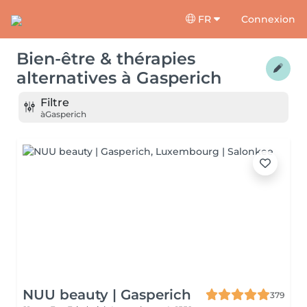
FR
Connexion
Bien-être & thérapies
alternatives
à
Gasperich
Filtre
à
Gasperich
NUU beauty | Gasperich
379