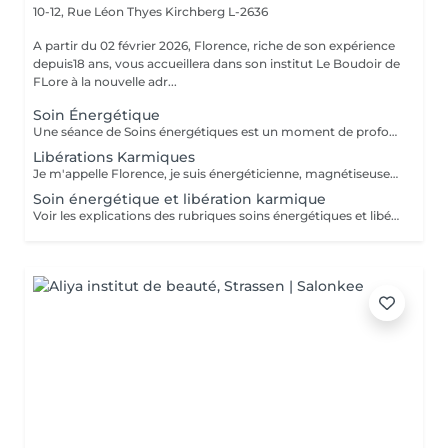
10-12, Rue Léon Thyes
Kirchberg L-2636
A partir du 02 février 2026, Florence, riche de son expérience
depuis18 ans, vous accueillera dans son institut Le Boudoir de
FLore à la nouvelle adr...
Soin Énergétique
Une séance de Soins énergétiques est un moment de profond bien-être et de lâcher-prise, un moment précieux pour vous reconnecter avec vous-même. L'harmonisation énergétique permet de prendre soin de soi sans être envahi par le mental et les émotions, de libérer les blocages et mémoires du passé, de (re)trouver pleinement son potentiel d'énergie, sa force vitale et créatrice, de s'aimer et s'accepter et enfin, vivre l'amour inconditionnel, d'être en paix avec soi même et de ressentir centrage et légèreté. Les soins énergétiques que je pratique nettoient les différents corps énergétiques (physique, émotionnel, mental, spirituel) et visent à dissoudre les blocages et les croyances limitantes qui nous empêchent d'avancer positivement dans la vie. Avant tout travail énergétique, quelle que soit la méthode holistique, il est important de procéder à un diagnostic énergétique de la personne. A qui s'adresse le soin énergétique ? Ils peuvent être réalisés sur tout le monde, à tous âges, quelques soient les antécédents, les maladies et les traitements en cours. Les Soins Energétiques ne présentent pas de contre-indication, prévoir juste un temps de repos après une séance. A noter que ces thérapies ne remplacent pas, en aucun cas, la médecine conventionnelle. Mon approche énergétique est dépouillée de toute attache religieuse et ne demande pas au consultant de cheminement spirituel particulier. NB : chaque minute additionnelle au temps prévu sera facturée 1€. Merci. Pour une première expérience, choisissez la séance de 75 mn.
Libérations Karmiques
Je m'appelle Florence, je suis énergéticienne, magnétiseuse, passeuse d'âme, karmathérapeute et médium clairaudiente et clairvoyante. Les soins karmiques que je propose sont des soins énergétiques qui vont essentiellement travailler sur votre structure énergétique reliée à votre vie actuelle afin de libérer et nettoyer les empreintes de ces mémoires ancestrales négatives. Les soins karmiques et transgénérationnels consistent à aller libérer des mémoires, des blessures et blocages issus de nos vies antérieures dont votre structure énergétique porte encore l'empreinte. Certaines de ces mémoires douloureuses se rattachent directement à votre âme, d'autres sont associées à votre famille, dans ce cas nous parlons de mémoires transgénérationnelles. Lorsque je travaille sur des mémoires karmiques, grâce à la médiumnité, je peux retracer vos vies antérieures et voir précisément les blocages, les blessures, les émotions négatives liés à vos problèmes actuels. Vous allez vivre des moments de partage, et vous sentirez cette libération karmique par des sensations d'apaisement et de soulagement. Je conseille de faire dans un premier temps le soin énergétique et ensuite le soin libération karmique. Voter traitement en sera beaucoup plus efficace Vous allez prendre conscience pour quelles raisons vous êtes attiré par certains lieux, certaines personnalités etc. Cela donnera l'explication également sur vos comportements, vos préférences, vos craintes. NB : pour chaque minute additionnelle au temps prévu sera facturée 1€. Merci
Soin énergétique et libération karmique
Voir les explications des rubriques soins énergétiques et libérations karmiques. Pour chaque minute additionnelle au temps prévu, 1€ sera facturé. Merci de votre compréhension.