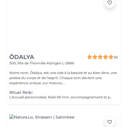
ÔDALYA
36
500, Rte de Thionville
Alzingen L-5886
Notre nom, Ôdalya, est une ode à la beauté et au bien-être, une
poésie du corps et de l'esprit. Chaque soin devient une
expérience unique, sur mesure,...
Rituel Reiki
( Accueil personnalisé, Reiki 60 min, accompagnement et partage ) Soin énergétique d'origine japonaise qui permet de faire circuler et d'harmoniser l'énergie du corps. Le Reiki aide à apaiser le corps et l'esprit, favorise la relaxation, contribue à améliorer le sommeil, calme les tensions.