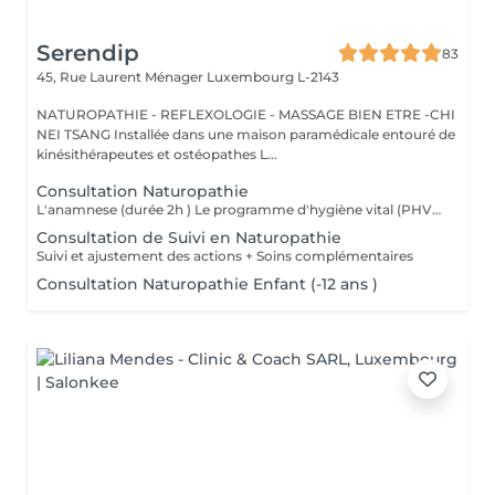
Serendip
83
45, Rue Laurent Ménager
Luxembourg L-2143
NATUROPATHIE - REFLEXOLOGIE - MASSAGE BIEN ETRE -CHI
NEI TSANG Installée dans une maison paramédicale entouré de
kinésithérapeutes et ostéopathes L...
Consultation Naturopathie
L'anamnese (durée 2h ) Le programme d'hygiène vital (PHV) Je vous remettrai un programme d'hygiène vital, par mail, sous quelques jours , Il est constitué de conseils naturopathiques personnalisés et dédiés pour une prise en charge globale des différents plans de la santé (alimentation, activités physiques, gestion psycho-émotionnel) et pourra être complété selon le cas par des complémentations nutritionnelles. Nous ferons un point par téléphone afin de vous donner plus amples explications sur ces conseils.
Consultation de Suivi en Naturopathie
Suivi et ajustement des actions + Soins complémentaires
Consultation Naturopathie Enfant (-12 ans )