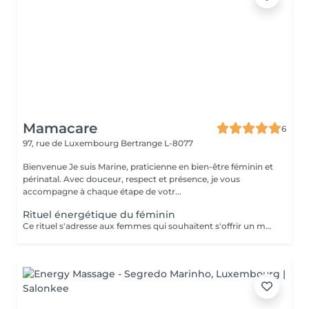
Mamacare
6
97, rue de Luxembourg
Bertrange L-8077
Bienvenue Je suis Marine, praticienne en bien-être féminin et
périnatal. Avec douceur, respect et présence, je vous
accompagne à chaque étape de votr...
Rituel énergétique du féminin
Ce rituel s'adresse aux femmes qui souhaitent s'offrir un moment de reconnexion à elles-mêmes. Il permet d'équilibrer l'énergie féminine, de libérer les blocages émotionnels et énergétiques, et de renforcer la connexion à son intuition et à sa créativité. Bienfaits : un profond sentiment d'apaisement, une meilleure circulation de l'énergie dans le corps, et un regain de vitalité et de clarté mentale. Ce rituel est composé d'un temps d'échange, avec remise d'une huile sur-mesure, d'une méditation, et d'un soin énergétique. Séance unique ou dans le cadre d'un accompagnement (à prix réduit). Pour en savoir plus, rendez-vous sur mon site: www.mamacare-lu.com/mes-accompagnements