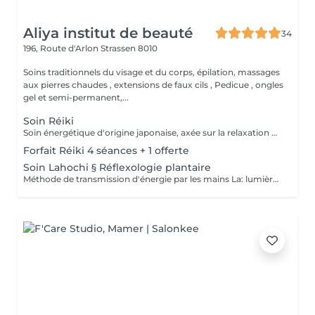
Aliya institut de beauté
34
196, Route d'Arlon
Strassen 8010
Soins traditionnels du visage et du corps, épilation, massages
aux pierres chaudes , extensions de faux cils , Pedicue , ongles
gel et semi-permanent,...
Soin Réiki
Soin énergétique d'origine japonaise, axée sur la relaxation et l'harmonisation du corps et de l'esprit. REI: universel KI: énergie vital Le praticien pose doucement les mains sur les différentes zones , il n'y a pas de manipulation ou de pression. Effets: -Réduction du stress et de l'anxiété -Sensation de calme et de lâcher prise -Aide à apaiser le mental -favorise l'endormissement -Aide à relâcher les tensions émotionnelles le réiki est une pratique douce qui vise surtout : -la détente -l'équilibre émotionnel -le bien-être global A faire seul ou en cure de 4 séances
Forfait Réiki 4 séances + 1 offerte
Soin Lahochi § Réflexologie plantaire
Méthode de transmission d'énergie par les mains La: lumière, amour HO: mouvement de l'énergie CHI: energie vitale Effets: -Diminue le stress -Procure un calme profond et durable -Aide à harmoniser le corps et l'esprit - Energie retrouvée - Favorise le lâcher-prise -Harmonisation des Chakras Couplé à la réflexologie plantaire c'est un soin qui apporte une relaxation complète et durable alliant les bienfaits du soin énergétique et ceux de la réflexologie . A faire seul ou en cure de 4 séances "Détente absolue "