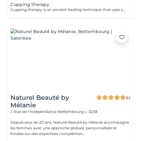
Cupping therapy
Cupping therapy is an ancient healing technique that uses special cups to create gentle suction on the skin. This suction promotes blood flow, relieves muscle tension, reduces inflammation, and supports deep relaxation. The treatment can help release toxins, improve circulation, and ease chronic pain or stiffness. *Please note that cupping therapy could just be added to a massage service with includes back massage.
Naturel Beauté by
82
Mélanie
1, Rue de l’indépendance
Bettembourg L-3238
Depuis plus de 20 ans, Naturel Beauté by Mélanie accompagne
les femmes avec une approche globale, personnalisée et
fondée sur des expertises complémen...