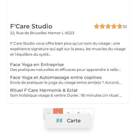
F'Care Studio
32
22, Rue de Bruxelles
Mamer L-8223
F'Care Studio vous offre bien plus qu'un soin du visage : une
expérience signature qui agit sur la peau, les muscles du visage
et l'équilibre du systè...
Face Yoga en Entreprise
Des pratiques naturelles et efficaces pour apprendre à relâcher les tensions musculaires accumulées au cours de la journée, corriger la posture et défatiguer le regard. En associant la respiration aux exercices, le yoga du visage favorise la relaxation et la concentration mentale. Le Yoga du visage apporte une prise de conscience. C'est une boîte à outils dans laquelle chacun peut piocher l'outil qui répondra à son besoin au moment précis que ce soit un exercice, un automassage, un point d'acupression, le taping. C'est un véritable allié dans la prise en charge du bien-être de vos employés au quotidien ! Ce cours est pratiqué sur place, pour des groupes de 15 personnes maximum et ne nécessite aucun changement de tenue.
Face Yoga et Automassage entre copines
Envie de pratiquer le yoga du visage entre ami(e)s ? Accordez-vous un moment de détente et de partage, tout en apprenant les pratiques de Yoga facial et de l'automassage. Des solutions naturelles et efficaces pour tonifier, lisser, restructurer le visage, et raviver l'éclat. Franciane adapte le contenu du cours selon votre tranche d'âge, vos préoccupations et envies. Les cours collectifs sont proposés pour des groupes de 3 à 10 personnes. Prix dégressif à partir de 5 participantes Cours de 60 minutes en présentiel chez F'Care Studio, 22 rue de Bruxelles, L-8223 Mamer (Luxembourg).
Rituel F'Care Harmonie & Eclat
Soin holistique visage & ventre Durée : 90 minutes Un rituel profondément rééquilibrant qui relie le ventre, le visage et le système nerveux pour libérer les tensions accumulées, alléger le corps et révéler l'éclat naturel du visage. Le Rituel F'Care Harmonie & Éclat débute par un massage abdominal inspiré du Chi Nei Tsang, associé à des techniques de drainage et de travail manuel profond visant à relâcher les tensions physiques et émotionnelles logées dans le ventre. Cette première étape favorise une sensation de légèreté, améliore la circulation et invite le corps à un profond lâcher-prise. Le soin se poursuit avec un massage de la nuque, du cuir chevelu et un massage Face Sculpting sur mesure du visage., Les tensions musculaires se relâchent, les traits se défatiguent, les volumes du visage retrouvent davantage d'harmonie et la peau révèle un éclat plus frais et lumineux. Chaque séance est adaptée aux besoins du moment afin d'accompagner le visage et le corps vers un équilibre plus global. Bienfaits du rituel : Libération des tensions abdominales et émotionnelles Sensation de légèreté et de fluidité dans le corps Relâchement des tensions du visage, de la nuque et des trapèzes Drainage et stimulation de la circulation Traits plus détendus et visage plus lumineux Soutien de l'équilibre global du corps et du système nerveux Résultat : Le ventre se relâche, la respiration devient plus fluide, le visage retrouve de la douceur et de l'éclat. Le corps s'allège, l'esprit s'apaise et une sensation profonde d'harmonie intérieure s'installe.
«
1
2
3
»
Carte