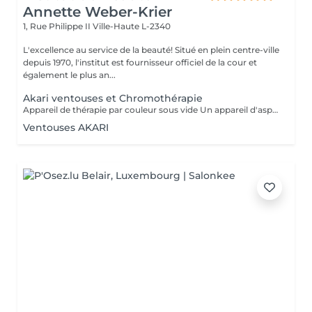
Annette Weber-Krier
1, Rue Philippe II
Ville-Haute L-2340
L'excellence au service de la beauté! Situé en plein centre-ville
depuis 1970, l'institut est fournisseur officiel de la cour et
également le plus an...
Akari ventouses et Chromothérapie
Appareil de thérapie par couleur sous vide Un appareil d'aspiration - complété avec 21 couleurs (barre de couleurs Akari). APPLICATIONS En cosmétique, en massage, en physiothérapie et dans le domaine médical. AVANTAGE En raison du vide, de la levée sans pression, la circulation sanguine et la lymphe sont stimulées. Ce vide est constant, finement contrôlé et réglable. Il a un train doux. Cela signifie qu'il peut également être utilisé sur les zones les plus sensibles - cicatrices, contour des yeux, lèvres, zones douloureuses ... APPLICATIONS POSSIBLES EN COSMÉTIQUE, Pour resserrer et affiner le visage (rides autour des yeux et des lèvres), cou et décolleté les bras supérieurs , ventre , hanche , cellulite DANS LE MASSAGE, drainage , réflexologie , tissu conjonctif, le drainage lymphatique , compensation des méridiens , dans les blessures sportives Pour le post-traitement des opérations faciales Possibilité d'utiliser une pyramide de cristal de roche pour faire des stimulations de couleur.
Ventouses AKARI