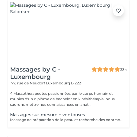
Massages by C -
334
Luxembourg
177, rue de Neudorf
Luxembourg L-2221
4 Massotherapeutes passionnées par le corps humain et
munies d'un diplôme de bachelor en kinésithérapie, nous
saurons mettre nos connaissances en anat...
Massages sur-mesure + ventouses
Massage de préparation de la peau et recherche des contractures suivis pas la pose des ventouses. Le vide est créé à l'aide d'une flamme, aucune sensation de chaud n'est ressentie durant le procédé et la technique est peu douloureuse. Le but de la cupping therapy est de soulager les tensions musculaires tout en promouvant la circulation sanguine et lymphatique.