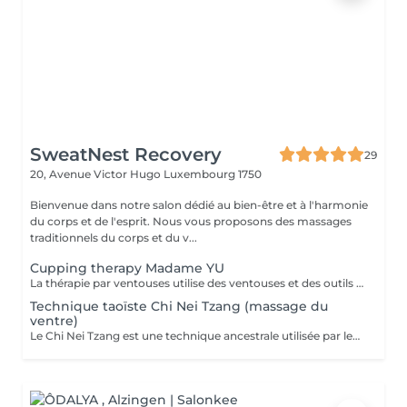
SweatNest Recovery
29
20, Avenue Victor Hugo
Luxembourg 1750
Bienvenue dans notre salon dédié au bien-être et à l'harmonie
du corps et de l'esprit. Nous vous proposons des massages
traditionnels du corps et du v...
Cupping therapy Madame YU
La thérapie par ventouses utilise des ventouses et des outils qui, par combustion, expulsent l'air de l'intérieur des ventouses, créant une pression négative qui permet aux ventouses d'adhérer aux points d'acupuncture ou à la surface de la peau où la thérapie par ventouses doit être effectuée, produisant ainsi une stimulation. Pour ce faire, à la fois en prévention et en traitement, la peau au niveau du site d'application des ventouses devient congestionnée et il y a stase sanguine Cupping therapy uses cups and tools employing combustion to expel air from inside the cups, creating negative pressure that causes the cups to adhere to acuponts or the skin surface where cupping is to be performed, thus producing stimulation,to achieve both prevention and treatment, the skin at the cupping site will become congested,and blood stasis.
Technique taoïste Chi Nei Tzang (massage du
ventre)
Le Chi Nei Tzang est une technique ancestrale utilisée par les moines taoïstes de la Chine qui signifie «travail de l'énergie des organes internes». Selon les taoïstes, chaque organe est lié à une émotion : la colère au foie, la peur aux reins. Notre ventre porte en lui les traces laissées par tous nos traumatismes et nos secrets les plus intimes. L'obstruction des organes internes bloque la libre circulation de l'énergie vitale, le Chi. Le massage agit en profondeur sur les viscères, les émotions et tous les systèmes vitaux du corps. Déroulement de la séance: Pendant le soin vous êtes allongés sur le dos : le torse et le ventre nus, le bas du ventre et les jambes sont couverts ainsi que la poitrine chez les femmes. Pendant la séance vous portez un masque sur les yeux pour pouvoir vous détendre complètement. Mais vous restez attentifs à vos sensations ! À tout moment, si quelque chose vous inquiète ou vous dérange, (certains points de l'intestin peuvent être sensibles !) n'hésitez pas me signaler. Lors de massage j'utilise de l'huile de sésame ou d'amande douce. Aux certains moments lors de soin je prononce «six sons de guérison» qui possèdent un potentiel vibratoire qui participe du nettoyage des organes. Des pressions souples et profondes, appliquées directement sur les organes ou sur des points réflexes, permettent aux énergies ou aux émotions prisonnières, de se libérer. Le massage se termine par le drainage lymphatique et l'équilibrage des pouls.