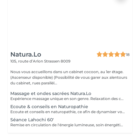
Natura.Lo
18
105, route d’Arlon
Strassen 8009
Nous vous accueillons dans un cabinet cocoon, au 1er étage.
(Ascenseur disponible) (Possibilité de vous garer aux alentours
du cabinet, rues parallèl...
Massage et ondes sacrées Natura.Lo
Expérience massage unique en son genre. Relaxation des corps et soin sonore au tambour, bols tibétains et vocale accompagné de notre partenaire bien-être : Anne
Ecoute & conseils en Naturopathie
Ecoute et conseils en naturopathie, ce afin de dynamiser votre retour à la vitalité mentale et corporelle. (Anamnèse de votre mode de vie et de votre quotidien, et mise en place de votre plan "bien-être") Les conseils ou soins en naturopathie ne remplacent en aucun cas un traitement chez votre médecin. Chèque cadeau disponible (Montant de votre choix, celui-ci est à indiquer lors de votre demande) (Temps de séance facultatif)
Séance Lahochi 60'
Remise en circulation de l'énergie lumineuse, soin énergétique. Chèque cadeau disponible (Montant de votre choix, celui-ci est à indiquer lors de votre demande)