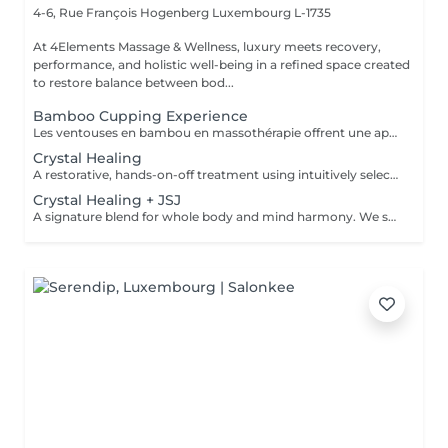
4-6, Rue François Hogenberg
Luxembourg L-1735
At 4Elements Massage & Wellness, luxury meets recovery,
performance, and holistic well-being in a refined space created
to restore balance between bod...
Bamboo Cupping Experience
Les ventouses en bambou en massothérapie offrent une approche naturelle, douce et non invasive pour le soin du corps Elles agissent en profondeur tout en respectant les tissus, sans provoquer de douleur ni de marques. Bienfaits principaux : Stimulent la microcirculation sanguine et améliorent l'oxygénation des tissus Favorisent la récupération musculaire et réduisent les tensions, notamment au niveau du dos et de la nuque Produisent un effet de drainage lymphatique, aidant à diminuer les dèmes Améliorent la tonicité et l'élasticité de la peau Induisent une relaxation profonde, bénéfique en cas de stress Grâce aux propriétés naturelles du bambou, le massage se caractérise par un glissement fluide et une pression maîtrisée, garantissant un soin confortable et non traumatique. Contre-indications : Affections cutanées inflammatoires, varices, hypertension artérielle sévère, fragilité vasculaire.
Crystal Healing
A restorative, hands-on-off treatment using intuitively selected crystals placed on and around the body. - A 20 minute phone call before the session to explore your goals and tailor your plan - A personalized Crystal body layout (and intention focused grids if needed) - Chakra balancing to realign and stabilize your energy centers - Energy field cleansing (aura sweep, grounding, and sealing) - Yin-Yang harmonization for overall energetic coherence - Aftercare suggestions Ideal for: stress relief, emotional balance, mental clarity, energetic reset. For questions and additional information, please contact claudia@4elements.lu
Crystal Healing + JSJ
A signature blend for whole body and mind harmony. We set your intention, select specific crystals, and apply JSJ flows that complement your needsperfect for layered support (physical, emotional, and subtle energy). For questions and additional information, please contact claudia@4elements.lu