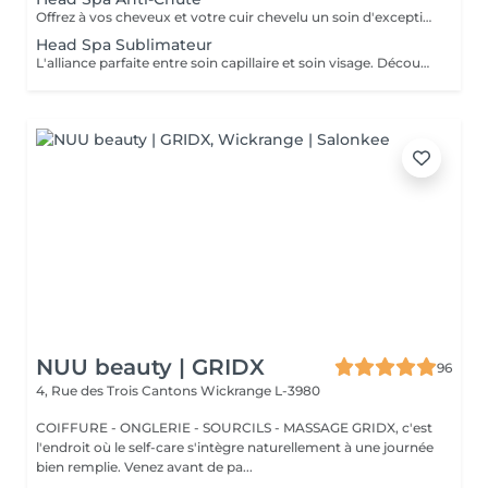
Offrez à vos cheveux et votre cuir chevelu un soin d'exception avec notre Head Spa Anti-chute, utilisant les produits haut de gamme NANNIC. Ce traitement innovant a été conçu pour prévenir la chute des cheveux, favoriser leur repousse et renforcer leur santé globale. Les Bienfaits des Produits NANNIC Les soins NANNIC sont formulés avec des complexes innovants et des ingrédients naturels tels que: - Peptides bioactifs: stimulent la croissance et renforcent les racines. - Extraits végétaux: Apaisent et rééquilibrent le cuir chevelu. - Technologie NBE: Optimise la pénétration des actifs pour des résultats visible dès les premières séances. Afin de prolonger les bienfaits à la maison, bénéficiez d'une réduction de 15% sur la gamme capillaire ainsi que les trousses au format voyage et/ou découverte. Un sèche cheveux et des brosses sont mis à votre disposition pour que vous ne repartiez pas avec la tête mouillée
Head Spa Sublimateur
L'alliance parfaite entre soin capillaire et soin visage. Découvrez notre nouveau Head Spa Sublimateur qui marie le meilleur des soins capillaires et des soins visage pour une expérience de bien-être et de beauté complète. Conçu pour sublimer vos cheveux tout en revitalisant votre peau, ce soin est une véritable parenthèse de détente et de régénération. En Quoi Consiste ce soin ? Le Head Spa Sublimateur est un protocole unique qui agit en profondeur sur vos cheveux, votre cuir chevelu et votre visage: - Soin Capillaire Personnalisé: Nettoyage, massage et application de soins adaptés pour purifier le cuir chevelu, renforcer la fibre capillaire et sublimer vos cheveux. - Rituel visage: Un soin ciblé pour hydrater, apaiser et illuminer la peau, en utilisant des produits premium et techniques expertes. - Massage Relaxant: Une gestuelle douce et enveloppante pour une détente absolue, favorisant la circulation et l'oxygénation des tissus. Les Bienfaits - Pour vos cheveux: Un cuir chevelu purifié, des cheveux plus brillants, plus doux et revitalisés en profondeur. - Pour votre peau: Un teint éclatant, une peau repulpée et nourrie, visiblement apaisée. - Pour votre Bien-être: Une relaxation totale et un moment de lâcher-prise unique. Un moment d'exception pour sublimer votre beauté naturelle Un sèche cheveux et des brosses sont mis à votre disposition pour que vous ne repartiez pas avec la tête mouillée
NUU beauty | GRIDX
96
4, Rue des Trois Cantons
Wickrange L-3980
COIFFURE - ONGLERIE - SOURCILS - MASSAGE GRIDX, c'est
l'endroit où le self-care s'intègre naturellement à une journée
bien remplie. Venez avant de pa...