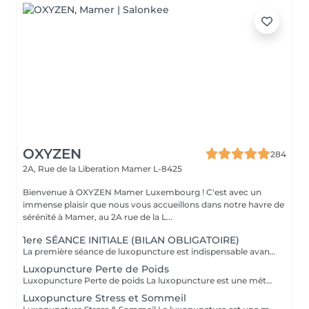
OXYZEN
284
2A, Rue de la Liberation
Mamer L-8425
Bienvenue à OXYZEN Mamer Luxembourg ! C'est avec un
immense plaisir que nous vous accueillons dans notre havre de
sérénité à Mamer, au 2A rue de la L...
1ere SÉANCE INITIALE (BILAN OBLIGATOIRE)
La première séance de luxopuncture est indispensable avant de débuter tout programme. D'une durée d'environ 1 heure, elle se déroule en deux temps : 30 minutes d'échange approfondi (anamnèse) pour comprendre vos besoins, vos habitudes et définir vos objectifs 30 minutes de séance de luxopuncture, adaptée en fonction de cet échange Cette étape permet de personnaliser votre accompagnement et d'optimiser les résultats. Chaque protocole est ainsi ajusté à votre profil (poids, stress, sommeil, compulsions). Séance essentielle pour un suivi efficace et durable Permet un accompagnement sur mesure Un premier pas vers votre équilibre et votre bien-être durable.
Luxopuncture Perte de Poids
Luxopuncture Perte de poids La luxopuncture est une méthode douce et non invasive qui aide à réguler l'appétit, réduire les fringales et rééquilibrer le métabolisme. Idéale pour accompagner une perte de poids progressive, elle agit également sur le stress et les compulsions alimentaires. Chaque séance est adaptée à vos besoins afin de vous accompagner en douceur vers un meilleur équilibre et des résultats durables. Un accompagnement naturel pour retrouver légèreté, équilibre et bien-être au quotidien.
Luxopuncture Stress et Sommeil