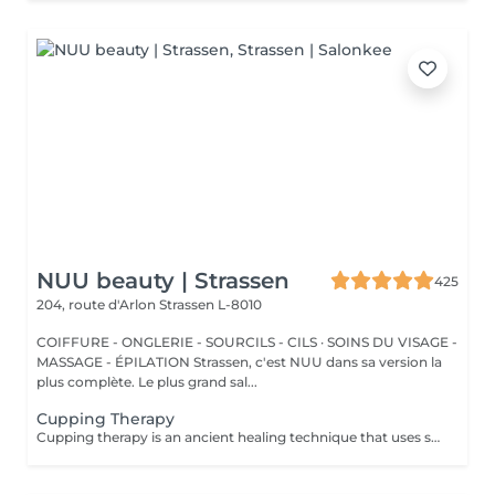
NUU beauty | Strassen
425
204, route d'Arlon
Strassen L-8010
COIFFURE - ONGLERIE - SOURCILS - CILS · SOINS DU VISAGE -
MASSAGE - ÉPILATION Strassen, c'est NUU dans sa version la
plus complète. Le plus grand sal...
Cupping Therapy
Cupping therapy is an ancient healing technique that uses special cups to create gentle suction on the skin. This suction promotes blood flow, relieves muscle tension, reduces inflammation, and supports deep relaxation. The treatment can help release toxins, improve circulation, and ease chronic pain or stiffness. *Please note that cupping therapy could just be added to a massage service with includes back massage.