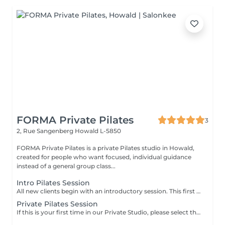
FORMA Private Pilates
3
2, Rue Sangenberg
Howald L-5850
FORMA Private Pilates is a private Pilates studio in Howald,
created for people who want focused, individual guidance
instead of a general group class...
Intro Pilates Session
All new clients begin with an introductory session. This first session allows us to understand how your body moves and establish a clear starting point before moving into regular training. What this includes - discussion of your lifestyle, movement history, and goals - initial posture and movement assessment - introduction to key Pilates principles and exercises - guidance on how to build a consistent and appropriate training schedule Following this session, we recommend a regular weekly structure based on your needs and goals.
Private Pilates Session
If this is your first time in our Private Studio, please select the Intro session instead.