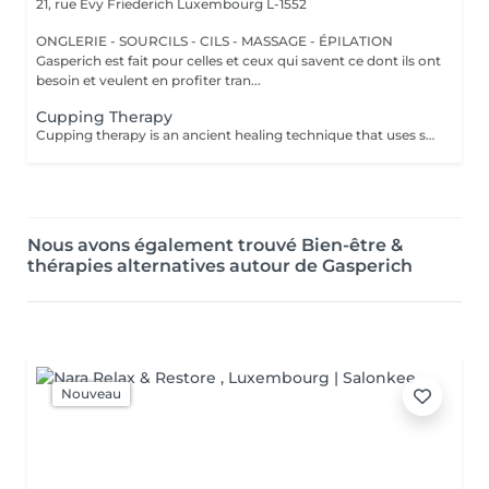
21, rue Evy Friederich
Luxembourg L-1552
ONGLERIE - SOURCILS - CILS - MASSAGE - ÉPILATION
Gasperich est fait pour celles et ceux qui savent ce dont ils ont
besoin et veulent en profiter tran...
Cupping Therapy
Cupping therapy is an ancient healing technique that uses special cups to create gentle suction on the skin. This suction promotes blood flow, relieves muscle tension, reduces inflammation, and supports deep relaxation. The treatment can help release toxins, improve circulation, and ease chronic pain or stiffness. *Please note that cupping therapy could just be added to a massage service with includes back massage.
Nous avons également trouvé Bien-être &
thérapies alternatives autour de Gasperich
Nouveau