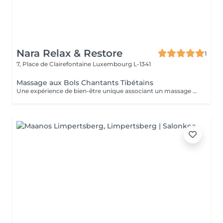
Nara Relax & Restore
1
7, Place de Clairefontaine
Luxembourg L-1341
Massage aux Bols Chantants Tibétains
Une expérience de bien-être unique associant un massage doux, des huiles aromatiques et les sons apaisants des bols chantants tibétains. Les vibrations harmonieuses et les tonalités relaxantes créent une atmosphère immersive propice à la détente et à la déconnexion du quotidien.