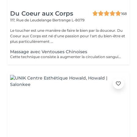
Du Coeur aux Corps
168
117, Rue de Leudelange
Bertrange L-8079
Le toucher est une manière de faire le bien par la douceur. Du
Coeur aux Corps est né d'une passion pour l'art du bien-être et
plus particulièrement ...
Massage avec Ventouses Chinoises
Cette technique consiste à augmenter la circulation sanguine. L'objectif est de créer un effet de succion qui favorisera la décongestion des tissus, l'évacuation des toxines et la mobilité des tissus. Prioritairement, cette pratique s'effectue sur le dos.