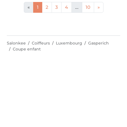
«
1
2
3
4
...
10
»
Salonkee
Coiffeurs
Luxembourg
Gasperich
Coupe enfant