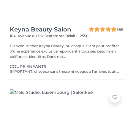
Keyna Beauty Salon
385
104, Avenue du Dix Septembre
Belair L-2550
Bienvenue chez Keyna Beauty, où chaque client peut profiter
d'une expérience exclusive répondant à tous ses besoins en
coiffure et bien-être. Dans not...
COUPE ENFANTS
IMPORTANT: cheveux sans tresse ni noeuds à l'arrivée; tout noeuds ou tressage entraîne l'annulation et 50% de la prestation est retenu. Veuillez noter que si un enfant arrive au salon avec des poux, nous ne pourrons pas procéder à la coupe de cheveux pour des raisons de santé et de sécurité. Dans ce cas, le rendez-vous sera tout de même facturé en raison de l'horaire réservé, afin de compenser la perte de chiffre d'affaires. Nous comprenons que cela peut être une situation difficile, et nous vous encourageons à vérifier les cheveux de votre enfant avant le rendez-vous. Merci de votre compréhension !