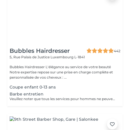
Bubbles Hairdresser
442
5, Rue Palais de Justice
Luxembourg L-1841
Bubbles Hairdresser L'élégance au service de votre beauté
Notre expertise repose sur une prise en charge complète et
personnalisée de vos cheveux : ...
Coupe enfant 0-13 ans
Barbe entretien
Veuillez noter que tous les services pour hommes ne peuvent PAS être réservés en ligne. Merci d'appeler ou de passer pour réserver ces derniers. Quiconque ne respecte pas cela et réserve un service pour femme à la place ou utilise le compte d'une femme pour bloquer du temps pour le service d'un homme sera bloqué de toutes les réservations futures.