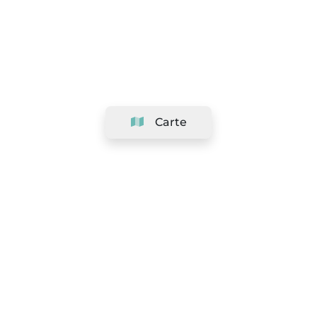
Carte
Société
Support
Équipe
&
Carrières
Référencer votre salon