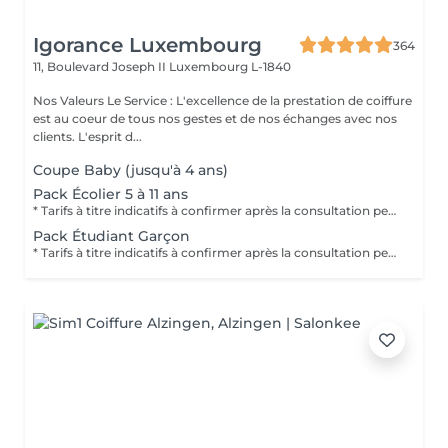
Igorance Luxembourg
364
11, Boulevard Joseph II
Luxembourg L-1840
Nos Valeurs Le Service : L'excellence de la prestation de coiffure
est au coeur de tous nos gestes et de nos échanges avec nos
clients. L'esprit d...
Coupe Baby (jusqu'à 4 ans)
Pack Écolier 5 à 11 ans
* Tarifs à titre indicatifs à confirmer après la consultation personnalisée établit auprès de votre coiffeur/stylist/spécialiste * La direction se réserve le droit dapporter des modifications pour le bon fonctionnement du salon
Pack Étudiant Garçon
* Tarifs à titre indicatifs à confirmer après la consultation personnalisée établit auprès de votre coiffeur/stylist/spécialiste * La direction se réserve le droit dapporter des modifications pour le bon fonctionnement du salon