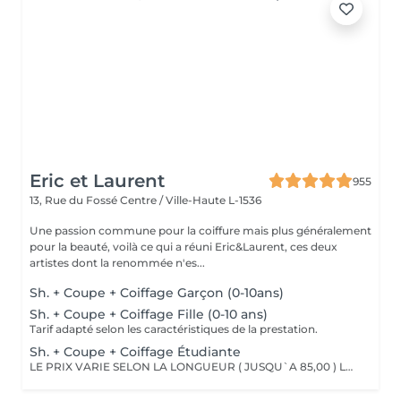
Eric et Laurent
955
13, Rue du Fossé
Centre / Ville-Haute L-1536
Une passion commune pour la coiffure mais plus généralement
pour la beauté, voilà ce qui a réuni Eric&Laurent, ces deux
artistes dont la renommée n'es...
Sh. + Coupe + Coiffage Garçon (0-10ans)
Sh. + Coupe + Coiffage Fille (0-10 ans)
Tarif adapté selon les caractéristiques de la prestation.
Sh. + Coupe + Coiffage Étudiante
LE PRIX VARIE SELON LA LONGUEUR ( JUSQU`A 85,00 ) Les remises sont valables uniquement mardi-mercredi-jeudi sur les prestations couleur, toner et balayage (-10%)