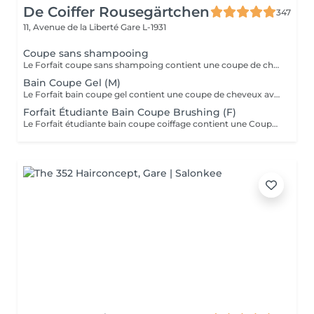
De Coiffer Rousegärtchen
347
11, Avenue de la Liberté
Gare L-1931
Coupe sans shampooing
Le Forfait coupe sans shampoing contient une coupe de cheveux sans shampoing pour les étudiants. En cas de questions veuillez appeler au +352 26 35 02 89.
Bain Coupe Gel (M)
Le Forfait bain coupe gel contient une coupe de cheveux avec shampoing et l'application d'un produit de finition (Gel, Cire, Laque, etc.) pour les étudiants. En cas de questions veuillez appeler au +352 26 35 02 89.
Forfait Étudiante Bain Coupe Brushing (F)
Le Forfait étudiante bain coupe coiffage contient une Coupe et un Brushing pour les étudiantes. Dépendant de la longueur des cheveux, le prix peut varier. En cas de questions veuillez appeler au +352 26 35 02 89.