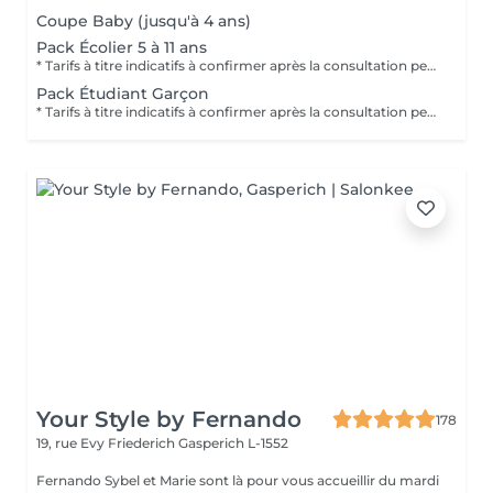
Coupe Baby (jusqu'à 4 ans)
Pack Écolier 5 à 11 ans
* Tarifs à titre indicatifs à confirmer après la consultation personnalisée établit auprès de votre coiffeur/stylist/spécialiste * La direction se réserve le droit dapporter des modifications pour le bon fonctionnement du salon
Pack Étudiant Garçon
* Tarifs à titre indicatifs à confirmer après la consultation personnalisée établit auprès de votre coiffeur/stylist/spécialiste * La direction se réserve le droit dapporter des modifications pour le bon fonctionnement du salon
Your Style by Fernando
178
19, rue Evy Friederich
Gasperich L-1552
Fernando Sybel et Marie sont là pour vous accueillir du mardi