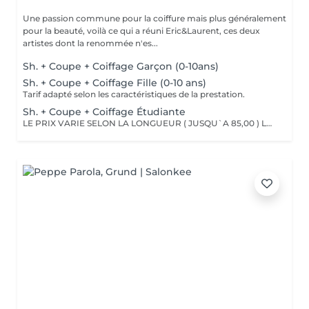
Une passion commune pour la coiffure mais plus généralement
pour la beauté, voilà ce qui a réuni Eric&Laurent, ces deux
artistes dont la renommée n'es...
Sh. + Coupe + Coiffage Garçon (0-10ans)
Sh. + Coupe + Coiffage Fille (0-10 ans)
Tarif adapté selon les caractéristiques de la prestation.
Sh. + Coupe + Coiffage Étudiante
LE PRIX VARIE SELON LA LONGUEUR ( JUSQU`A 85,00 ) Les remises sont valables uniquement mardi-mercredi-jeudi sur les prestations couleur, toner et balayage (-10%)