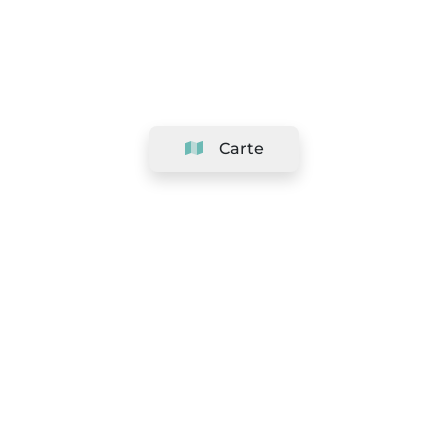
Carte
Société
Support
Équipe
&
Carrières
Référencer votre salon
Légal