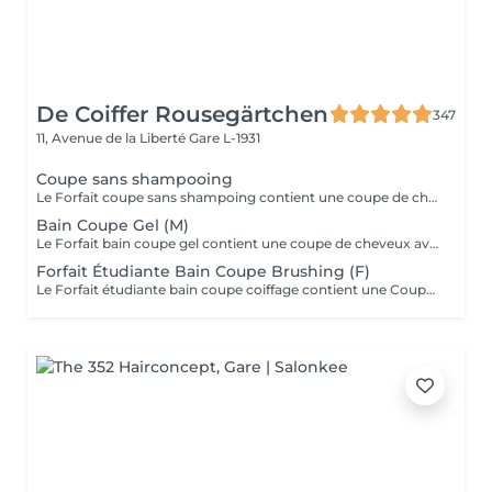
De Coiffer Rousegärtchen
347
11, Avenue de la Liberté
Gare L-1931
Coupe sans shampooing
Le Forfait coupe sans shampoing contient une coupe de cheveux sans shampoing pour les étudiants. En cas de questions veuillez appeler au +352 26 35 02 89.
Bain Coupe Gel (M)
Le Forfait bain coupe gel contient une coupe de cheveux avec shampoing et l'application d'un produit de finition (Gel, Cire, Laque, etc.) pour les étudiants. En cas de questions veuillez appeler au +352 26 35 02 89.
Forfait Étudiante Bain Coupe Brushing (F)
Le Forfait étudiante bain coupe coiffage contient une Coupe et un Brushing pour les étudiantes. Dépendant de la longueur des cheveux, le prix peut varier. En cas de questions veuillez appeler au +352 26 35 02 89.