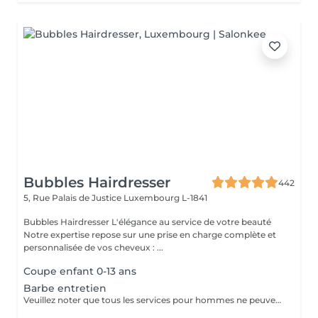
Bubbles Hairdresser
442
5, Rue Palais de Justice
Luxembourg L-1841
Bubbles Hairdresser L'élégance au service de votre beauté
Notre expertise repose sur une prise en charge complète et
personnalisée de vos cheveux : ...
Coupe enfant 0-13 ans
Barbe entretien
Veuillez noter que tous les services pour hommes ne peuvent PAS être réservés en ligne. Merci d'appeler ou de passer pour réserver ces derniers. Quiconque ne respecte pas cela et réserve un service pour femme à la place ou utilise le compte d'une femme pour bloquer du temps pour le service d'un homme sera bloqué de toutes les réservations futures.