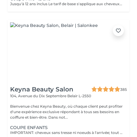
Jusqu'à 12 ans inclus Le tarif de base s'applique aux cheveux courts à mi-longs. Un supplément peut être appliqué pour les cheveux très longs, très épais ou nécessitant un temps de travail supplémentaire.
Keyna Beauty Salon
385
104, Avenue du Dix Septembre
Belair L-2550
Bienvenue chez Keyna Beauty, où chaque client peut profiter
d'une expérience exclusive répondant à tous ses besoins en
coiffure et bien-être. Dans not...
COUPE ENFANTS
IMPORTANT: cheveux sans tresse ni noeuds à l'arrivée; tout noeuds ou tressage entraîne l'annulation et 50% de la prestation est retenu. Veuillez noter que si un enfant arrive au salon avec des poux, nous ne pourrons pas procéder à la coupe de cheveux pour des raisons de santé et de sécurité. Dans ce cas, le rendez-vous sera tout de même facturé en raison de l'horaire réservé, afin de compenser la perte de chiffre d'affaires. Nous comprenons que cela peut être une situation difficile, et nous vous encourageons à vérifier les cheveux de votre enfant avant le rendez-vous. Merci de votre compréhension !